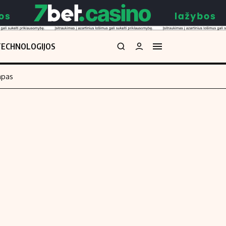
TECHNOLOGIJOS
mpas
Redakcija
kos skaičiuoklė
Apie mus
Redakcijos politika
uoklė
Privatumo politika
i
Turinio žymėjimo taisyklės
enos
Kontaktai
Regionų naujienos