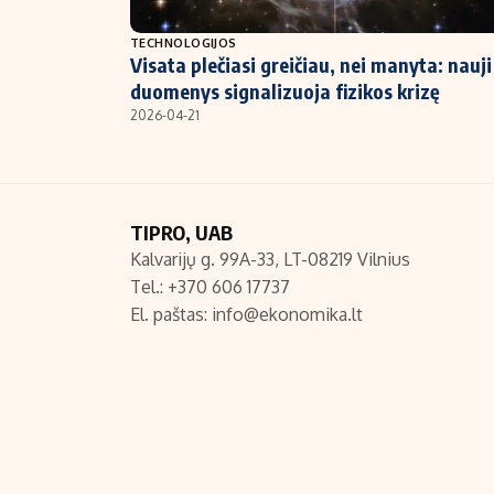
NT ir statybos
TECHNOLOGIJOS
Visata plečiasi greičiau, nei manyta: nauji
duomenys signalizuoja fizikos krizę
2026-04-21
TIPRO, UAB
Kalvarijų g. 99A-33, LT-08219 Vilnius
Tel.: +370 606 17737
El. paštas:
info@ekonomika.lt