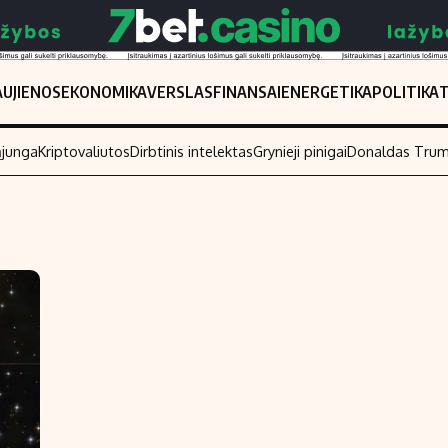
UJIENOS
EKONOMIKA
VERSLAS
FINANSAI
ENERGETIKA
POLITIKA
ąjunga
Kriptovaliutos
Dirbtinis intelektas
Grynieji pinigai
Donaldas Tru
Populiarios temos
Titulinis
Investavimas
Nedarbo išmo
Akcijų rinka
Indėliai
Saulės elektrinės
Indėlių skaiči
Kriptovaliutos
Būsto finansa
Infliacija
Įdomios nauji
Migracija