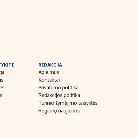
Indėlių palūkanos
TYKITE
REDAKCIJA
ga
Apie mus
as
Kontaktai
nės
Privatumo politika
as
Redakcijos politika
Turinio žymėjimo taisyklės
e
Regionų naujienos