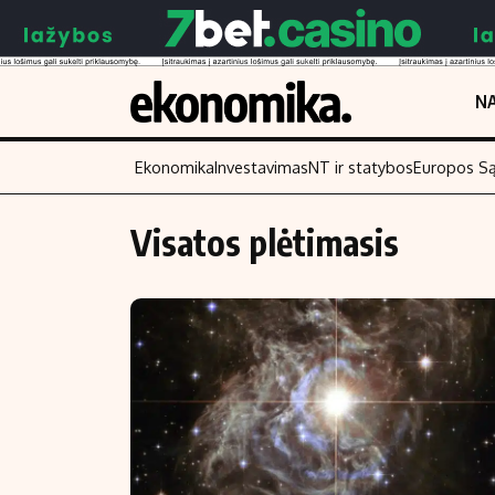
NA
Ekonomika
Investavimas
NT ir statybos
Europos S
Visatos plėtimasis
Turinys
Skaitykite
Naujienos
Finansai
Aplinka
Įmonės
Verslas
Žemės ūkis
Energetika
Technologijos
Ekonomika
Laisvalaikis
Politika