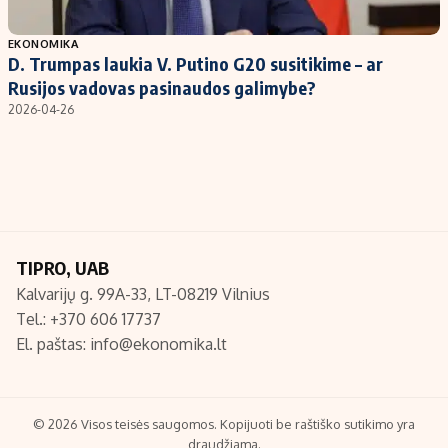
Populiarios temos
Titulinis
EKONOMIKA
D. Trumpas laukia V. Putino G20 susitikime – ar
Investavimas
Nedarbo išmokos skaičiuoklė
Rusijos vadovas pasinaudos galimybe?
Akcijų rinka
Indėliai
2026-04-26
Saulės elektrinės
Indėlių skaičiuoklė
Kriptovaliutos
Būsto finansai
Infliacija
Įdomios naujienos
Migracija
TIPRO, UAB
Kalvarijų g. 99A-33, LT-08219 Vilnius
Redakcija
Tel.: +370 606 17737
Apie mus
El. paštas:
info@ekonomika.lt
Redakcijos politika
Privatumo politika
Turinio žymėjimo taisyklės
© 2026 Visos teisės saugomos. Kopijuoti be raštiško sutikimo yra
draudžiama.