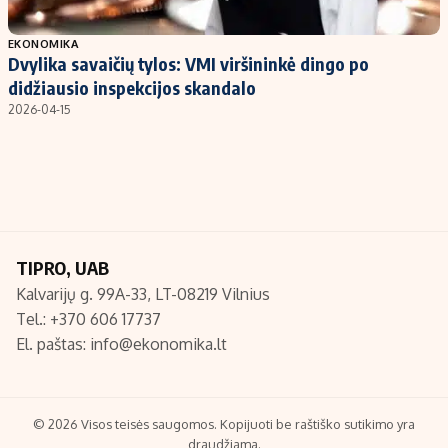
Populiarios temos
Titulinis
EKONOMIKA
Dvylika savaičių tylos: VMI viršininkė dingo po
Investavimas
Nedarbo išmokos skaičiuoklė
didžiausio inspekcijos skandalo
Akcijų rinka
Indėliai
2026-04-15
Saulės elektrinės
Indėlių skaičiuoklė
Kriptovaliutos
Būsto finansai
Infliacija
Įdomios naujienos
Migracija
TIPRO, UAB
Kalvarijų g. 99A-33, LT-08219 Vilnius
Redakcija
Tel.: +370 606 17737
Apie mus
El. paštas:
info@ekonomika.lt
Redakcijos politika
Privatumo politika
Turinio žymėjimo taisyklės
© 2026 Visos teisės saugomos. Kopijuoti be raštiško sutikimo yra
draudžiama.