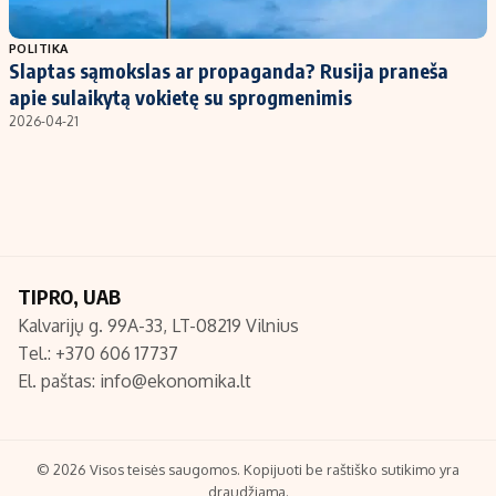
Populiarios temos
Titulinis
POLITIKA
Slaptas sąmokslas ar propaganda? Rusija praneša
Investavimas
Nedarbo išmokos skaičiuoklė
apie sulaikytą vokietę su sprogmenimis
Akcijų rinka
Indėliai
2026-04-21
Saulės elektrinės
Indėlių skaičiuoklė
Kriptovaliutos
Būsto finansai
Infliacija
Įdomios naujienos
Migracija
TIPRO, UAB
Kalvarijų g. 99A-33, LT-08219 Vilnius
Redakcija
Tel.: +370 606 17737
Apie mus
El. paštas:
info@ekonomika.lt
Redakcijos politika
Privatumo politika
Turinio žymėjimo taisyklės
© 2026 Visos teisės saugomos. Kopijuoti be raštiško sutikimo yra
draudžiama.