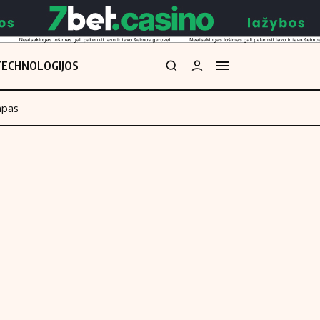
TECHNOLOGIJOS
mpas
Redakcija
kos skaičiuoklė
Apie mus
Redakcijos politika
uoklė
Privatumo politika
i
Turinio žymėjimo taisyklės
enos
Kontaktai
Regionų naujienos