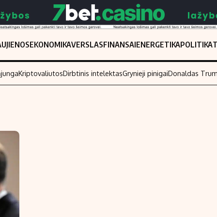
UJIENOS
EKONOMIKA
VERSLAS
FINANSAI
ENERGETIKA
POLITIKA
ąjunga
Kriptovaliutos
Dirbtinis intelektas
Grynieji pinigai
Donaldas Tru
Populiarios temos
Titulinis
Investavimas
Nedarbo išmo
Akcijų rinka
Indėliai
Saulės elektrinės
Indėlių skaiči
Kriptovaliutos
Būsto finansa
Infliacija
Įdomios nauji
Migracija