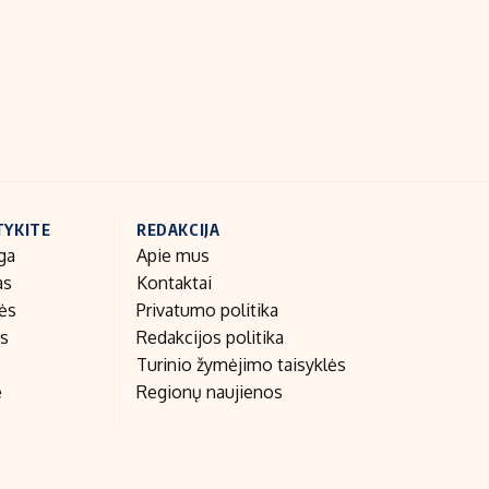
Indėlių palūkanos
TYKITE
REDAKCIJA
ga
Apie mus
as
Kontaktai
nės
Privatumo politika
as
Redakcijos politika
Turinio žymėjimo taisyklės
e
Regionų naujienos