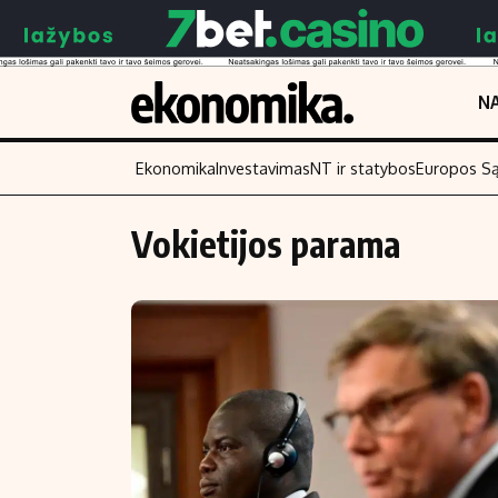
NA
Ekonomika
Investavimas
NT ir statybos
Europos S
Vokietijos parama
Turinys
Skaitykite
Naujienos
Finansai
Aplinka
Įmonės
Verslas
Žemės ūkis
Energetika
Technologijos
Ekonomika
Laisvalaikis
Politika