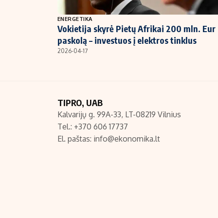
NT ir statybos
ENERGETIKA
Vokietija skyrė Pietų Afrikai 200 mln. Eur
paskolą – investuos į elektros tinklus
2026-04-17
TIPRO, UAB
Kalvarijų g. 99A-33, LT-08219 Vilnius
Tel.: +370 606 17737
El. paštas:
info@ekonomika.lt