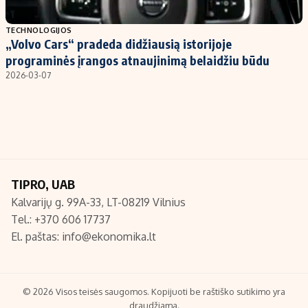
Populiarios temos
Titulinis
TECHNOLOGIJOS
„Volvo Cars“ pradeda didžiausią istorijoje
Investavimas
Nedarbo išmokos skaičiuoklė
programinės įrangos atnaujinimą belaidžiu būdu
Akcijų rinka
Indėliai
2026-03-07
Saulės elektrinės
Indėlių skaičiuoklė
Kriptovaliutos
Būsto finansai
Infliacija
Įdomios naujienos
Migracija
TIPRO, UAB
Kalvarijų g. 99A-33, LT-08219 Vilnius
Redakcija
Tel.: +370 606 17737
Apie mus
El. paštas:
info@ekonomika.lt
Redakcijos politika
Privatumo politika
Turinio žymėjimo taisyklės
© 2026 Visos teisės saugomos. Kopijuoti be raštiško sutikimo yra
draudžiama.