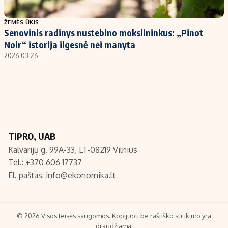
Populiarios temos
Titulinis
ŽEMĖS ŪKIS
Senovinis radinys nustebino mokslininkus: „Pinot
Investavimas
Nedarbo išmokos skaičiuoklė
Noir“ istorija ilgesnė nei manyta
Akcijų rinka
Indėliai
2026-03-26
Saulės elektrinės
Indėlių skaičiuoklė
Kriptovaliutos
Būsto finansai
Infliacija
Įdomios naujienos
Migracija
TIPRO, UAB
Kalvarijų g. 99A-33, LT-08219 Vilnius
Redakcija
Tel.: +370 606 17737
Apie mus
El. paštas:
info@ekonomika.lt
Redakcijos politika
Privatumo politika
Turinio žymėjimo taisyklės
© 2026 Visos teisės saugomos. Kopijuoti be raštiško sutikimo yra
draudžiama.