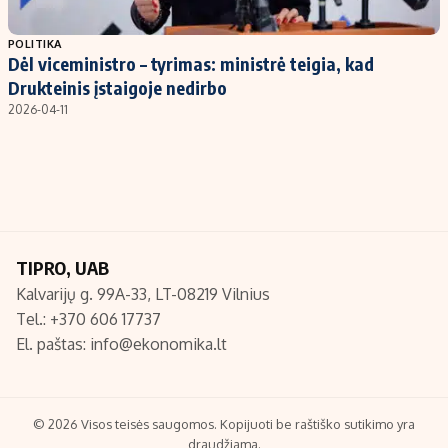
Populiarios temos
Titulinis
POLITIKA
Dėl viceministro – tyrimas: ministrė teigia, kad
Investavimas
Nedarbo išmokos skaičiuoklė
Drukteinis įstaigoje nedirbo
Akcijų rinka
Indėliai
2026-04-11
Saulės elektrinės
Indėlių skaičiuoklė
Kriptovaliutos
Būsto finansai
Infliacija
Įdomios naujienos
Migracija
TIPRO, UAB
Kalvarijų g. 99A-33, LT-08219 Vilnius
Redakcija
Tel.: +370 606 17737
Apie mus
El. paštas:
info@ekonomika.lt
Redakcijos politika
Privatumo politika
Turinio žymėjimo taisyklės
© 2026 Visos teisės saugomos. Kopijuoti be raštiško sutikimo yra
draudžiama.