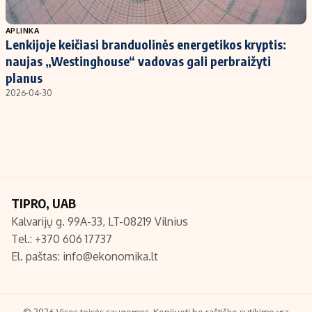
Populiarios temos
Titulinis
APLINKA
Lenkijoje keičiasi branduolinės energetikos kryptis:
Investavimas
Nedarbo išmokos skaičiuoklė
naujas „Westinghouse“ vadovas gali perbraižyti
Akcijų rinka
Indėliai
planus
2026-04-30
Saulės elektrinės
Indėlių skaičiuoklė
Kriptovaliutos
Būsto finansai
Infliacija
Įdomios naujienos
Migracija
TIPRO, UAB
Redakcija
Kalvarijų g. 99A-33, LT-08219 Vilnius
Apie mus
Tel.: +370 606 17737
Redakcijos politika
El. paštas:
info@ekonomika.lt
Privatumo politika
Turinio žymėjimo taisyklės