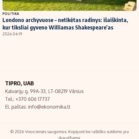
Populiarios temos
Titulinis
POLITIKA
Londono archyvuose – netikėtas radinys: išaiškinta,
Investavimas
Nedarbo išmokos skaičiuoklė
kur tiksliai gyveno Williamas Shakespeare’as
Akcijų rinka
Indėliai
2026-04-19
Saulės elektrinės
Indėlių skaičiuoklė
Kriptovaliutos
Būsto finansai
Infliacija
Įdomios naujienos
Migracija
TIPRO, UAB
Kalvarijų g. 99A-33, LT-08219 Vilnius
Redakcija
Tel.: +370 606 17737
Apie mus
El. paštas:
info@ekonomika.lt
Redakcijos politika
Privatumo politika
Turinio žymėjimo taisyklės
© 2026 Visos teisės saugomos. Kopijuoti be raštiško sutikimo yra
draudžiama.