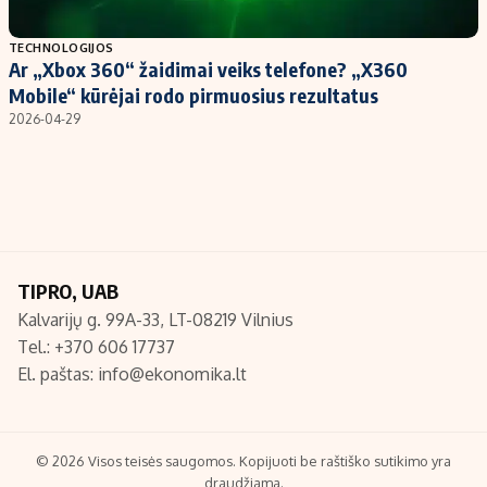
Populiarios temos
Titulinis
TECHNOLOGIJOS
Ar „Xbox 360“ žaidimai veiks telefone? „X360
Investavimas
Nedarbo išmokos skaičiuoklė
Mobile“ kūrėjai rodo pirmuosius rezultatus
Akcijų rinka
Indėliai
2026-04-29
Saulės elektrinės
Indėlių skaičiuoklė
Kriptovaliutos
Būsto finansai
Infliacija
Įdomios naujienos
Migracija
TIPRO, UAB
Kalvarijų g. 99A-33, LT-08219 Vilnius
Redakcija
Tel.: +370 606 17737
Apie mus
El. paštas:
info@ekonomika.lt
Redakcijos politika
Privatumo politika
Turinio žymėjimo taisyklės
© 2026 Visos teisės saugomos. Kopijuoti be raštiško sutikimo yra
draudžiama.