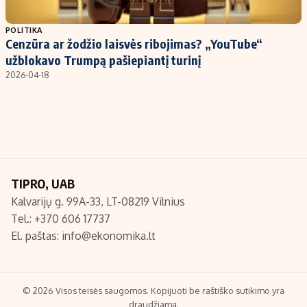
Populiarios temos
Titulinis
POLITIKA
Cenzūra ar žodžio laisvės ribojimas? „YouTube“
Investavimas
Nedarbo išmokos skaičiuoklė
užblokavo Trumpą pašiepiantį turinį
Akcijų rinka
Indėliai
2026-04-18
Saulės elektrinės
Indėlių skaičiuoklė
Kriptovaliutos
Būsto finansai
Infliacija
Įdomios naujienos
Migracija
TIPRO, UAB
Kalvarijų g. 99A-33, LT-08219 Vilnius
Redakcija
Tel.: +370 606 17737
Apie mus
El. paštas:
info@ekonomika.lt
Redakcijos politika
Privatumo politika
Turinio žymėjimo taisyklės
© 2026 Visos teisės saugomos. Kopijuoti be raštiško sutikimo yra
draudžiama.