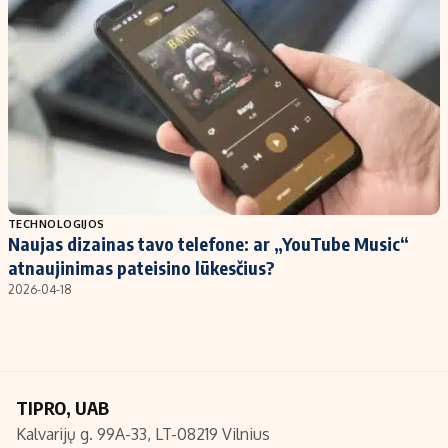
Kontaktai
Regionų naujienos
Indėlių palūkanos
TECHNOLOGIJOS
Naujas dizainas tavo telefone: ar „YouTube Music“
atnaujinimas pateisino lūkesčius?
2026-04-18
TIPRO, UAB
Kalvarijų g. 99A-33, LT-08219 Vilnius