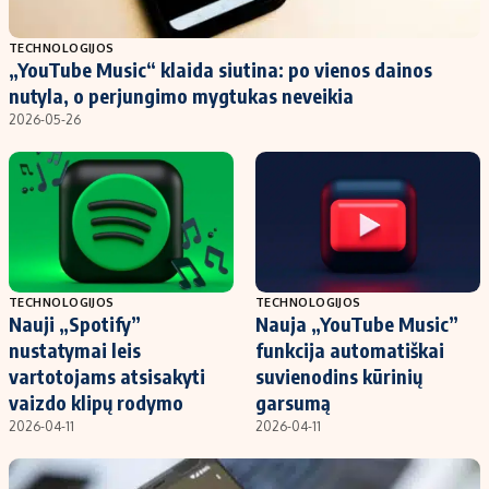
Populiarios temos
Titulinis
TECHNOLOGIJOS
„YouTube Music“ klaida siutina: po vienos dainos
Investavimas
Nedarbo išmokos skaičiuoklė
nutyla, o perjungimo mygtukas neveikia
Akcijų rinka
Indėliai
2026-05-26
Saulės elektrinės
Indėlių skaičiuoklė
Kriptovaliutos
Būsto finansai
Infliacija
Įdomios naujienos
Migracija
TECHNOLOGIJOS
TECHNOLOGIJOS
Nauji „Spotify”
Nauja „YouTube Music”
Redakcija
nustatymai leis
funkcija automatiškai
Apie mus
vartotojams atsisakyti
suvienodins kūrinių
Redakcijos politika
vaizdo klipų rodymo
garsumą
2026-04-11
2026-04-11
Privatumo politika
Turinio žymėjimo taisyklės