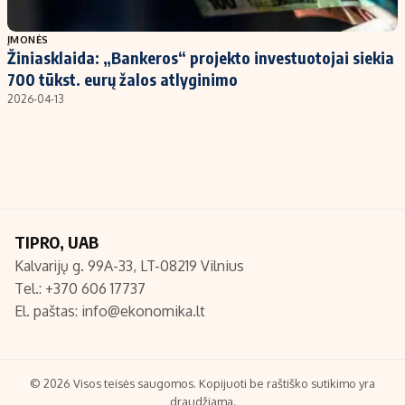
Populiarios temos
Titulinis
ĮMONĖS
Žiniasklaida: „Bankeros“ projekto investuotojai siekia
Investavimas
Nedarbo išmokos skaičiuoklė
700 tūkst. eurų žalos atlyginimo
Akcijų rinka
Indėliai
2026-04-13
Saulės elektrinės
Indėlių skaičiuoklė
Kriptovaliutos
Būsto finansai
Infliacija
Įdomios naujienos
Migracija
TIPRO, UAB
Kalvarijų g. 99A-33, LT-08219 Vilnius
Redakcija
Tel.: +370 606 17737
Apie mus
El. paštas:
info@ekonomika.lt
Redakcijos politika
Privatumo politika
Turinio žymėjimo taisyklės
© 2026 Visos teisės saugomos. Kopijuoti be raštiško sutikimo yra
draudžiama.