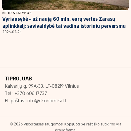
Populiarios temos
Titulinis
NT IR STATYBOS
Vyriausybė – už naują 60 mln. eurų vertės Zarasų
Investavimas
Nedarbo išmokos skaičiuoklė
aplinkkelį: savivaldybė tai vadina istoriniu perversmu
Akcijų rinka
Indėliai
2026-02-25
Saulės elektrinės
Indėlių skaičiuoklė
Kriptovaliutos
Būsto finansai
Infliacija
Įdomios naujienos
Migracija
TIPRO, UAB
Kalvarijų g. 99A-33, LT-08219 Vilnius
Redakcija
Tel.: +370 606 17737
Apie mus
El. paštas:
info@ekonomika.lt
Redakcijos politika
Privatumo politika
Turinio žymėjimo taisyklės
© 2026 Visos teisės saugomos. Kopijuoti be raštiško sutikimo yra
draudžiama.