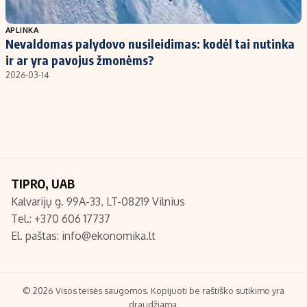
Populiarios temos
Titulinis
APLINKA
Nevaldomas palydovo nusileidimas: kodėl tai nutinka
Investavimas
Nedarbo išmokos skaičiuoklė
ir ar yra pavojus žmonėms?
Akcijų rinka
Indėliai
2026-03-14
Saulės elektrinės
Indėlių skaičiuoklė
Kriptovaliutos
Būsto finansai
Infliacija
Įdomios naujienos
Migracija
TIPRO, UAB
Kalvarijų g. 99A-33, LT-08219 Vilnius
Redakcija
Tel.: +370 606 17737
Apie mus
El. paštas:
info@ekonomika.lt
Redakcijos politika
Privatumo politika
Turinio žymėjimo taisyklės
© 2026 Visos teisės saugomos. Kopijuoti be raštiško sutikimo yra
draudžiama.