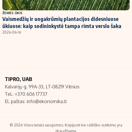
Populiarios temos
Titulinis
ŽEMĖS ŪKIS
Vaismedžių ir uogakrūmių plantacijos didesniuose
Investavimas
Nedarbo išmokos skaičiuoklė
ūkiuose: kaip sodininkystė tampa rimta verslo šaka
Akcijų rinka
Indėliai
2026-06-16
Saulės elektrinės
Indėlių skaičiuoklė
Kriptovaliutos
Būsto finansai
Infliacija
Įdomios naujienos
Migracija
TIPRO, UAB
Kalvarijų g. 99A-33, LT-08219 Vilnius
Redakcija
Tel.: +370 606 17737
Apie mus
El. paštas:
info@ekonomika.lt
Redakcijos politika
Privatumo politika
Turinio žymėjimo taisyklės
© 2026 Visos teisės saugomos. Kopijuoti be raštiško sutikimo yra
draudžiama.