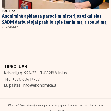
Populiarios temos
Titulinis
POLITIKA
Anoniminė apklausa parodė ministerijos užkulisius:
Investavimas
Nedarbo išmokos skaičiuoklė
SADM darbuotojai prabilo apie žeminimą ir spaudimą
Akcijų rinka
Indėliai
2026-04-19
Saulės elektrinės
Indėlių skaičiuoklė
Kriptovaliutos
Būsto finansai
Infliacija
Įdomios naujienos
Migracija
TIPRO, UAB
Kalvarijų g. 99A-33, LT-08219 Vilnius
Redakcija
Tel.: +370 606 17737
Apie mus
El. paštas:
info@ekonomika.lt
Redakcijos politika
Privatumo politika
Turinio žymėjimo taisyklės
© 2026 Visos teisės saugomos. Kopijuoti be raštiško sutikimo yra
draudžiama.