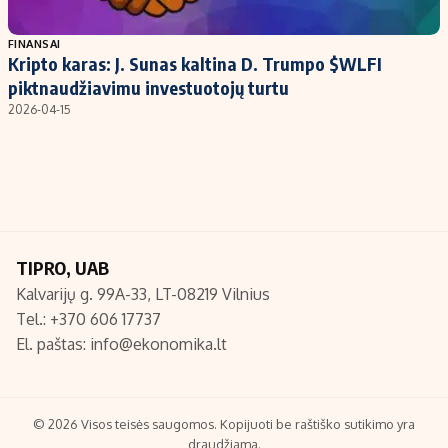
Populiarios temos
Titulinis
FINANSAI
Kripto karas: J. Sunas kaltina D. Trumpo $WLFI
Investavimas
Nedarbo išmokos skaičiuoklė
piktnaudžiavimu investuotojų turtu
Akcijų rinka
Indėliai
2026-04-15
Saulės elektrinės
Indėlių skaičiuoklė
Kriptovaliutos
Būsto finansai
Infliacija
Įdomios naujienos
Migracija
TIPRO, UAB
Kalvarijų g. 99A-33, LT-08219 Vilnius
Redakcija
Tel.: +370 606 17737
Apie mus
El. paštas:
info@ekonomika.lt
Redakcijos politika
Privatumo politika
Turinio žymėjimo taisyklės
© 2026 Visos teisės saugomos. Kopijuoti be raštiško sutikimo yra
draudžiama.