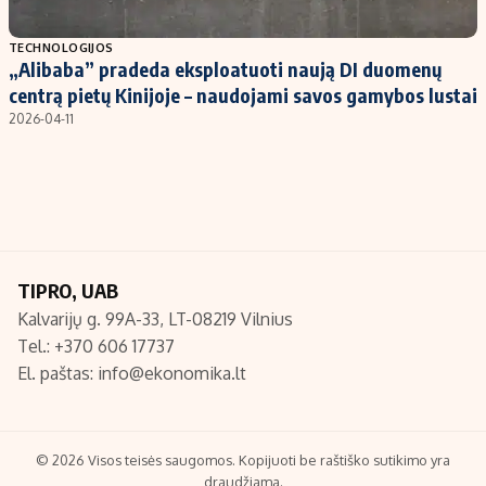
Populiarios temos
Titulinis
TECHNOLOGIJOS
„Alibaba” pradeda eksploatuoti naują DI duomenų
Investavimas
Nedarbo išmokos skaičiuoklė
centrą pietų Kinijoje – naudojami savos gamybos lustai
Akcijų rinka
Indėliai
2026-04-11
Saulės elektrinės
Indėlių skaičiuoklė
Kriptovaliutos
Būsto finansai
Infliacija
Įdomios naujienos
Migracija
TIPRO, UAB
Kalvarijų g. 99A-33, LT-08219 Vilnius
Redakcija
Tel.: +370 606 17737
Apie mus
El. paštas:
info@ekonomika.lt
Redakcijos politika
Privatumo politika
Turinio žymėjimo taisyklės
© 2026 Visos teisės saugomos. Kopijuoti be raštiško sutikimo yra
draudžiama.