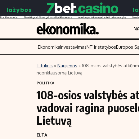
NA
Ekonomika
Investavimas
NT ir statybos
Europos S
Titulinis
»
Naujienos
»
108-osios valstybės atkūrimo
nepriklausomą Lietuvą
Turinys
Skaitykite
POLITIKA
Naujienos
Finansai
108-osios valstybės a
Aplinka
Įmonės
vadovai ragina puoselė
Verslas
Žemės ūkis
Energetika
Technologijos
Lietuvą
Ekonomika
Laisvalaikis
ELTA
Politika