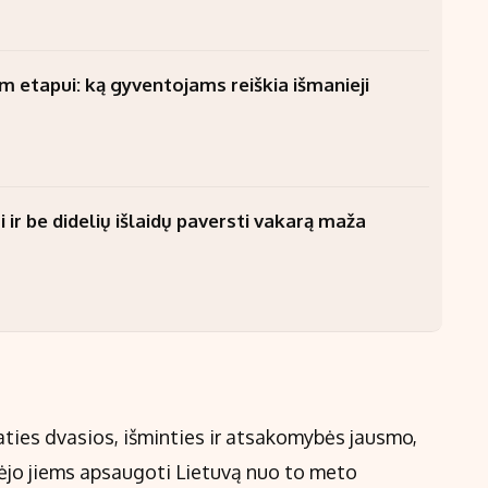
am etapui: ką gyventojams reiškia išmanieji
 ir be didelių išlaidų paversti vakarą maža
aties dvasios, išminties ir atsakomybės jausmo,
dėjo jiems apsaugoti Lietuvą nuo to meto