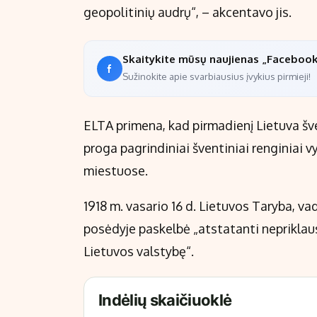
geopolitinių audrų“, – akcentavo jis.
Skaitykite mūsų naujienas „Faceboo
Sužinokite apie svarbiausius įvykius pirmieji!
ELTA primena, kad pirmadienį Lietuva šv
proga pagrindiniai šventiniai renginiai vy
miestuose.
1918 m. vasario 16 d. Lietuvos Taryba, 
posėdyje paskelbė „atstatanti neprikla
Lietuvos valstybę“.