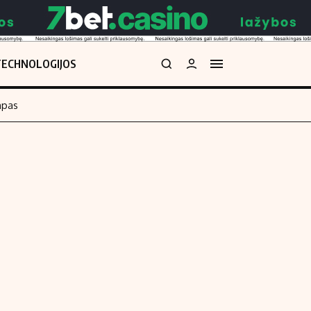
TECHNOLOGIJOS
mpas
Redakcija
kos skaičiuoklė
Apie mus
Redakcijos politika
uoklė
Privatumo politika
i
Turinio žymėjimo taisyklės
enos
Kontaktai
Regionų naujienos