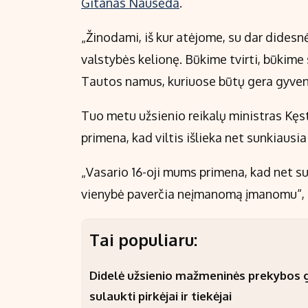
Gitanas Nausėda
.
„Žinodami, iš kur atėjome, su dar didesnė
valstybės kelionę. Būkime tvirti, būkime 
Tautos namus, kuriuose būtų gera gyvent
Tuo metu užsienio reikalų ministras Kęst
primena, kad viltis išlieka net sunkiausia
„Vasario 16-oji mums primena, kad net sunk
vienybė paverčia neįmanomą įmanomu“, – 
Tai populiaru:
Didelė užsienio mažmeninės prekybos gr
sulaukti pirkėjai ir tiekėjai