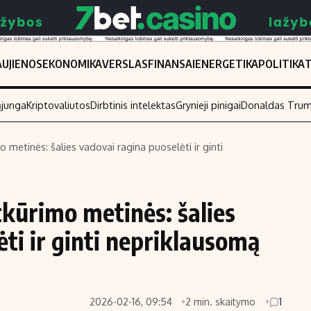
UJIENOS
EKONOMIKA
VERSLAS
FINANSAI
ENERGETIKA
POLITIKA
ąjunga
Kriptovaliutos
Dirbtinis intelektas
Grynieji pinigai
Donaldas Tru
 metinės: šalies vadovai ragina puoselėti ir ginti
Populiarios temos
Titulinis
Investavimas
Nedarbo išmo
tkūrimo metinės: šalies
Akcijų rinka
Indėliai
ti ir ginti nepriklausomą
Saulės elektrinės
Indėlių skaiči
Kriptovaliutos
Būsto finansa
Infliacija
Įdomios nauji
2026-02-16, 09:54
2 min. skaitymo
1
Migracija