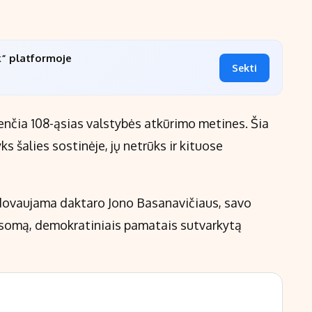
k“ platformoje
Sekti
enčia 108-ąsias valstybės atkūrimo metines. Šia
ks šalies sostinėje, jų netrūks ir kituose
vadovaujama daktaro Jono Basanavičiaus, savo
usomą, demokratiniais pamatais sutvarkytą