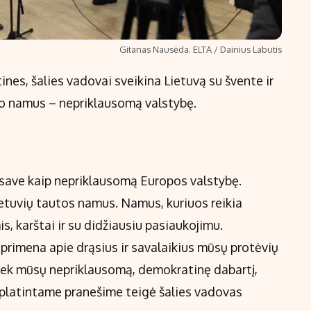
Gitanas Nausėda. ELTA / Dainius Labutis
nes, šalies vadovai sveikina Lietuvą su švente ir
savo namus – nepriklausomą valstybę.
 save kaip nepriklausomą Europos valstybę.
 lietuvių tautos namus. Namus, kuriuos reikia
is, karštai ir su didžiausiu pasiaukojimu.
l primena apie drąsius ir savalaikius mūsų protėvių
a tiek mūsų nepriklausomą, demokratinę dabartį,
 išplatintame pranešime teigė šalies vadovas