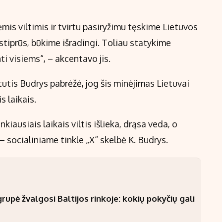
mis viltimis ir tvirtu pasiryžimu tęskime Lietuvos
stiprūs, būkime išradingi. Toliau statykime
i visiems“, – akcentavo jis.
utis Budrys pabrėžė, jog šis minėjimas Lietuvai
is laikais.
iausiais laikais viltis išlieka, drąsa veda, o
socialiniame tinkle „X“ skelbė K. Budrys.
upė žvalgosi Baltijos rinkoje: kokių pokyčių gali