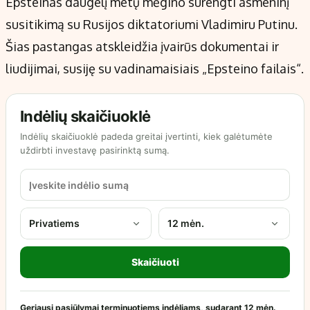
Epsteinas daugelį metų mėgino surengti asmeninį
susitikimą su Rusijos diktatoriumi Vladimiru Putinu.
Šias pastangas atskleidžia įvairūs dokumentai ir
liudijimai, susiję su vadinamaisiais „Epsteino failais“.