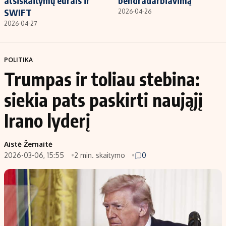
atsiskaitymų eurais ir
bendradarbiavimą
SWIFT
2026-04-26
2026-04-27
POLITIKA
Trumpas ir toliau stebina:
siekia pats paskirti naująjį
Irano lyderį
Aistė Žemaitė
2026-03-06, 15:55
2 min. skaitymo
0