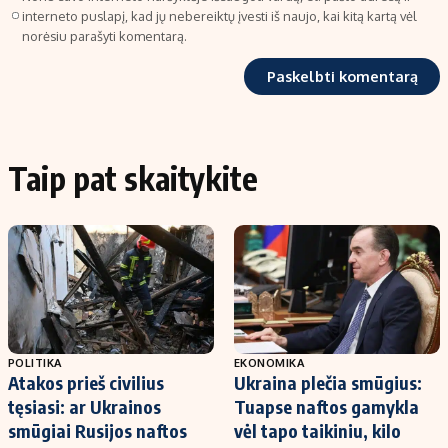
interneto puslapį, kad jų nebereiktų įvesti iš naujo, kai kitą kartą vėl
norėsiu parašyti komentarą.
Taip pat skaitykite
POLITIKA
EKONOMIKA
Atakos prieš civilius
Ukraina plečia smūgius:
tęsiasi: ar Ukrainos
Tuapse naftos gamykla
smūgiai Rusijos naftos
vėl tapo taikiniu, kilo