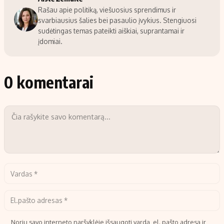
Rašau apie politiką, viešuosius sprendimus ir
svarbiausius šalies bei pasaulio įvykius. Stengiuosi
sudėtingas temas pateikti aiškiai, suprantamai ir
įdomiai.
0 komentarai
Noriu savo interneto naršyklėje išsaugoti vardą, el. pašto adresą ir