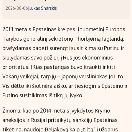
2026-08-06
|
Lukas Snarskis
2013 metais Epsteinas kreipėsi į tuometinį Europos
Tarybos generalinį sekretorių Thorbjørną Jaglandą,
prašydamas padėti surengti susitikimą su Putinu ir
siūlydamas savo požiūrį į Rusijos ekonominius
prioritetus. Į šias pastangas buvo įtraukti ir kiti
Vakarų veikėjai, tarp jų – japonų verslininkas Joi Ito.
Vis dėlto iki šiol nėra aišku, ar tiesioginis Epsteino ir
Putino susitikimas iš tikrųjų įvyko.
Žinoma, kad po 2014 metais įvykdytos Krymo
aneksijos ir Rusijai pritaikytų sankcijų Epsteinas,
tikėtina, naudojo Beljakovą kaip „tiltą“ į uždarus