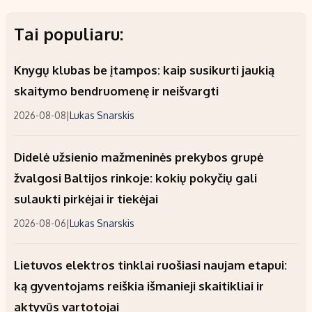
Tai populiaru:
Knygų klubas be įtampos: kaip susikurti jaukią
skaitymo bendruomenę ir neišvargti
2026-08-08
|
Lukas Snarskis
Didelė užsienio mažmeninės prekybos grupė
žvalgosi Baltijos rinkoje: kokių pokyčių gali
sulaukti pirkėjai ir tiekėjai
2026-08-06
|
Lukas Snarskis
Lietuvos elektros tinklai ruošiasi naujam etapui:
ką gyventojams reiškia išmanieji skaitikliai ir
aktyvūs vartotojai