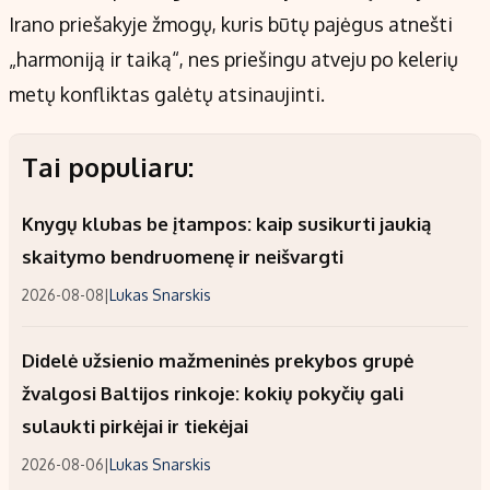
Irano priešakyje žmogų, kuris būtų pajėgus atnešti
„harmoniją ir taiką“, nes priešingu atveju po kelerių
metų konfliktas galėtų atsinaujinti.
Tai populiaru:
Knygų klubas be įtampos: kaip susikurti jaukią
skaitymo bendruomenę ir neišvargti
2026-08-08
|
Lukas Snarskis
Didelė užsienio mažmeninės prekybos grupė
žvalgosi Baltijos rinkoje: kokių pokyčių gali
sulaukti pirkėjai ir tiekėjai
2026-08-06
|
Lukas Snarskis