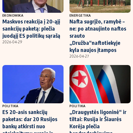
EKONOMIKA
ENERGETIKA
Maskvos reakcija į 20-ąjį
Nafta sugrįžo, ramybė –
sankcijų paketą: plečia
ne: po atnaujinto naftos
juodąjį ES politikų sąrašą
srauto
„Družba“naftotiekyje
2026-04-29
kyla naujos įtampos
2026-04-27
POLITIKA
POLITIKA
ES 20-asis sankcijų
„Draugystės ligoninė“ ir
paketas: dar 20 Rusijos
tiltai: Rusija ir Šiaurės
bankų atkirsti nuo
Korėja plečia