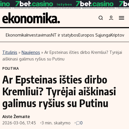
Ekonomika
Investavimas
NT ir statybos
Europos Sąjunga
Kriptoval
Titulinis
»
Naujienos
»
Ar Epsteinas išties dirbo Kremliui? Tyrėjai
Turinys
Skaitykite
aiškinasi galimus ryšius su Putinu
Naujienos
Finansai
POLITIKA
Ar Epsteinas išties dirbo
Aplinka
Įmonės
Verslas
Žemės ūkis
Kremliui? Tyrėjai aiškinasi
Energetika
Technologijos
galimus ryšius su Putinu
Ekonomika
Laisvalaikis
Politika
Aistė Žemaitė
NT ir statybos
2026-03-06, 17:45
3 min. skaitymo
0