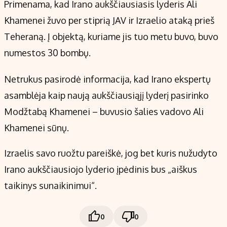
Primenama, kad Irano aukščiausiasis lyderis Ali
Khamenei žuvo per stiprią JAV ir Izraelio ataką prieš
Teheraną. Į objektą, kuriame jis tuo metu buvo, buvo
numestos 30 bombų.
Netrukus pasirodė informacija, kad Irano ekspertų
asamblėja kaip naują aukščiausiąjį lyderį pasirinko
Modžtabą Khamenei – buvusio šalies vadovo Ali
Khamenei sūnų.
Izraelis savo ruožtu pareiškė, jog bet kuris nužudyto
Irano aukščiausiojo lyderio įpėdinis bus „aiškus
taikinys sunaikinimui“.
0
0