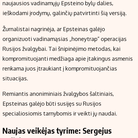
naujausios vadinamųjų Epsteino bylų dalies,
Kontaktai
Regionų naujienos
ieškodami įrodymų, galinčių patvirtinti šią versiją.
Indėlių palūkanos
Žurnalistai nagrinėja, ar Epsteinas galėjo
organizuoti vadinamąsias „honeytrap“ operacijas
Rusijos žvalgybai. Tai šnipinėjimo metodas, kai
kompromituojanti medžiaga apie įtakingus asmenis
renkama juos įtraukiant į kompromituojančias
situacijas.
Remiantis anoniminiais žvalgybos šaltiniais,
Epsteinas galėjo būti susijęs su Rusijos
specialiosiomis tarnybomis ir veikti jų naudai.
Naujas veikėjas tyrime: Sergejus