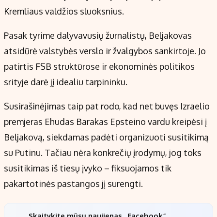
Kremliaus valdžios sluoksnius.
Pasak tyrime dalyvavusių žurnalistų, Beljakovas
atsidūrė valstybės verslo ir žvalgybos sankirtoje. Jo
patirtis FSB struktūrose ir ekonominės politikos
srityje darė jį idealiu tarpininku.
Susirašinėjimas taip pat rodo, kad net buvęs Izraelio
premjeras Ehudas Barakas Epsteino vardu kreipėsi į
Beljakovą, siekdamas padėti organizuoti susitikimą
su Putinu. Tačiau nėra konkrečių įrodymų, jog toks
susitikimas iš tiesų įvyko – fiksuojamos tik
pakartotinės pastangos jį surengti.
Skaitykite mūsų naujienas „Facebook“