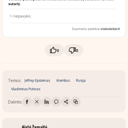
0
0
Temos:
Jeffrey Epsteinas
Kremlius
Rusija
Vladimiras Putinas
Dalintis:
Aistė Žemaitė