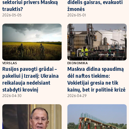
sektoriui privers Maskvą
didelis gaisras, evakuoti
trauktis?
žmonės
2026-05-05
2026-05-01
VERSLAS
EKONOMIKA
Rusijos pavogti grūdai –
Maskva didina spaudimą
pakeliui į Izraelį: Ukraina
dėl naftos tiekimo:
reikalauja nedelsiant
Vokietijai gresia ne tik
stabdyti krovinį
kainų, bet ir politinė krizė
2026-04-30
2026-04-29