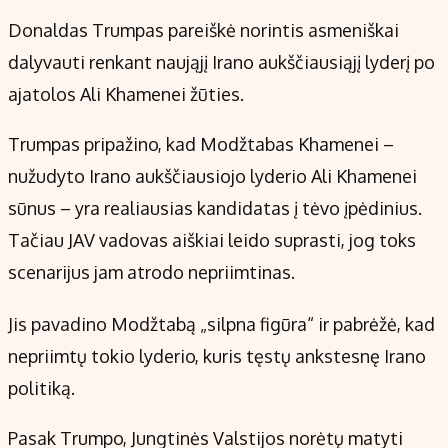
Donaldas Trumpas pareiškė norintis asmeniškai
dalyvauti renkant naująjį Irano aukščiausiąjį lyderį po
ajatolos Ali Khamenei žūties.
Trumpas pripažino, kad Modžtabas Khamenei –
nužudyto Irano aukščiausiojo lyderio Ali Khamenei
sūnus – yra realiausias kandidatas į tėvo įpėdinius.
Tačiau JAV vadovas aiškiai leido suprasti, jog toks
scenarijus jam atrodo nepriimtinas.
Jis pavadino Modžtabą „silpna figūra“ ir pabrėžė, kad
nepriimtų tokio lyderio, kuris tęstų ankstesnę Irano
politiką.
Pasak Trumpo, Jungtinės Valstijos norėtų matyti