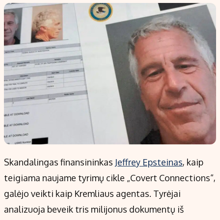
Populiarios temos
Titulinis
Investavimas
Nedarbo išmokos skaičiuoklė
Akcijų rinka
Indėliai
Saulės elektrinės
Indėlių skaičiuoklė
Kriptovaliutos
Būsto finansai
Infliacija
Įdomios naujienos
Migracija
Redakcija
Skandalingas finansininkas
Jeffrey Epsteinas
, kaip
Apie mus
teigiama naujame tyrimų cikle „Covert Connections“,
Redakcijos politika
galėjo veikti kaip Kremliaus agentas. Tyrėjai
Privatumo politika
analizuoja beveik tris milijonus dokumentų iš
Turinio žymėjimo taisyklės