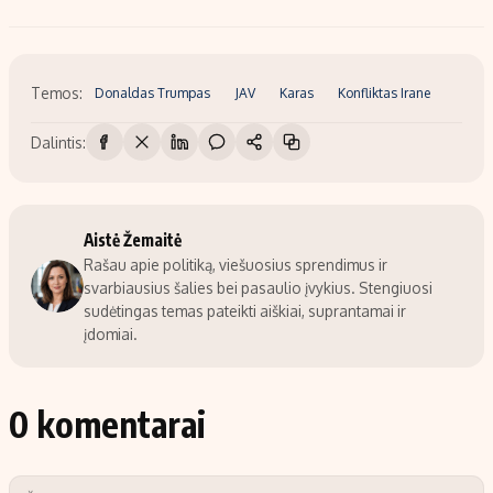
Temos:
Donaldas Trumpas
JAV
Karas
Konfliktas Irane
Dalintis:
Aistė Žemaitė
Rašau apie politiką, viešuosius sprendimus ir
svarbiausius šalies bei pasaulio įvykius. Stengiuosi
sudėtingas temas pateikti aiškiai, suprantamai ir
įdomiai.
0 komentarai