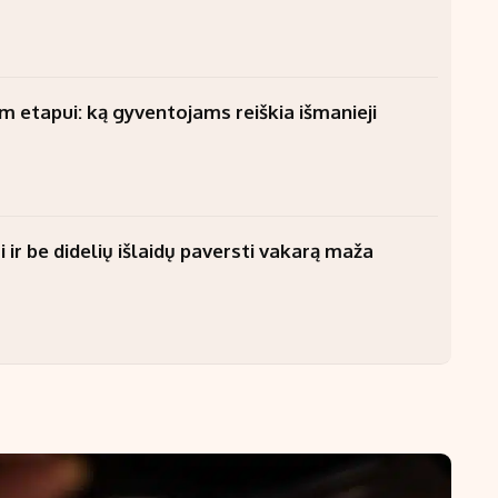
am etapui: ką gyventojams reiškia išmanieji
 ir be didelių išlaidų paversti vakarą maža