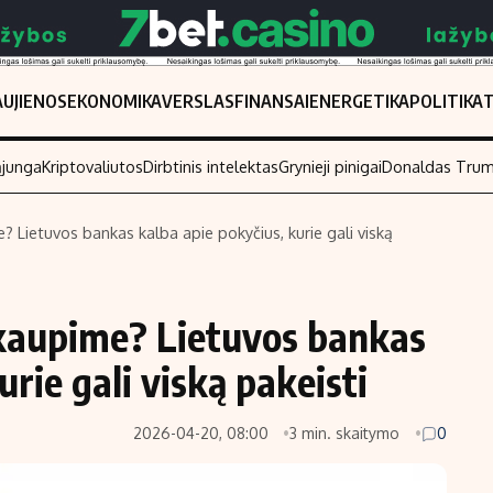
UJIENOS
EKONOMIKA
VERSLAS
FINANSAI
ENERGETIKA
POLITIKA
ąjunga
Kriptovaliutos
Dirbtinis intelektas
Grynieji pinigai
Donaldas Tru
me? Lietuvos bankas kalba apie pokyčius, kurie gali viską
Populiarios temos
Titulinis
Investavimas
Nedarbo išmo
ų kaupime? Lietuvos bankas
Akcijų rinka
Indėliai
urie gali viską pakeisti
Saulės elektrinės
Indėlių skaiči
Kriptovaliutos
Būsto finansa
2026-04-20, 08:00
3 min. skaitymo
0
Infliacija
Įdomios nauji
Migracija