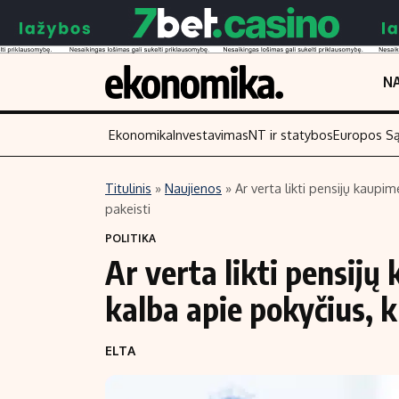
NA
Ekonomika
Investavimas
NT ir statybos
Europos S
Titulinis
»
Naujienos
»
Ar verta likti pensijų kaupi
pakeisti
Turinys
Skaitykite
POLITIKA
Naujienos
Finansai
Ar verta likti pensij
Aplinka
Įmonės
kalba apie pokyčius, k
Verslas
Žemės ūkis
Energetika
Technologijos
ELTA
Ekonomika
Laisvalaikis
Politika