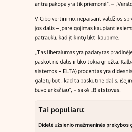
antra pakopa yra tik priemonė“, – „Verslo 
V. Cibo vertinimu, nepaisant valdžios sp
jos dalis – įpareigojimas kaupiantiesiem
patraukli, kad įtikintų likti kaupime.
„Tas liberalumas yra padarytas pradinėje 
paskutinė dalis ir liko tokia griežta. Kal
sistemos – ELTA) procentas yra didesnis 
galėtų būti, kad ta paskutinė dalis, išėjimo
buvo anksčiau“, – sakė LB atstovas.
Tai populiaru:
Didelė užsienio mažmeninės prekybos gr