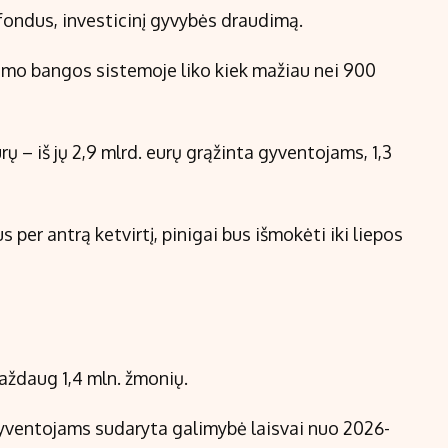
fondus, investicinį gyvybės draudimą.
imo bangos sistemoje liko kiek mažiau nei 900
rų – iš jų 2,9 mlrd. eurų grąžinta gyventojams, 1,3
 per antrą ketvirtį, pinigai bus išmokėti iki liepos
maždaug 1,4 mln. žmonių.
gyventojams sudaryta galimybė laisvai nuo 2026-