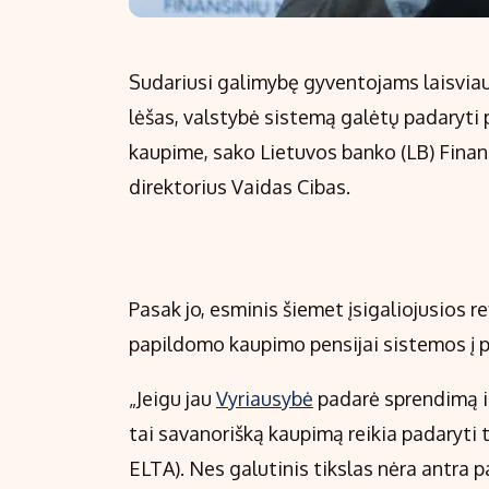
Sudariusi galimybę gyventojams laisviau
lėšas, valstybė sistemą galėtų padaryti 
kaupime, sako Lietuvos banko (LB) Finan
direktorius Vaidas Cibas.
Pasak jo, esminis šiemet įsigaliojusios 
papildomo kaupimo pensijai sistemos į p
„Jeigu jau
Vyriausybė
padarė sprendimą ir
tai savanorišką kaupimą reikia padaryti t
ELTA). Nes galutinis tikslas nėra antra p