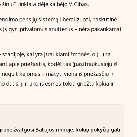
žinių“ tinklalaidėje kalbėjo V. Cibas.
rendimo pensijų sistemą liberalizuoti, paskutinė
s įsigyti privalomus anuitetus – nėra pakankamai
stadijoje, kai yra įtraukiami žmonės, o (…) ta
bant apie priežastis, kodėl tas (pasitraukusiųjų iš
negu tikėjomės – matyt, viena iš priežasčių ir
 dalis, ji ir liko iš esmės tokia griežta kokia ir
upė žvalgosi Baltijos rinkoje: kokių pokyčių gali