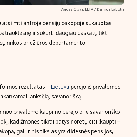
Vaidas Cibas. ELTA / Dainius Labutis
 atsiimti antroje pensijų pakopoje sukauptas
patrauklesnę ir sukurti daugiau paskatų likti
sų rinkos priežiūros departamento
reformos rezultatas –
Lietuva
perėjo iš privalomos
akankamai lanksčią, savanorišką.
 nuo privalomo kaupimo perėjo prie savanoriško,
okį, kad žmonės tikrai patys norėtų eiti (kaupti –
akopa, galutinis tikslas yra didesnės pensijos,