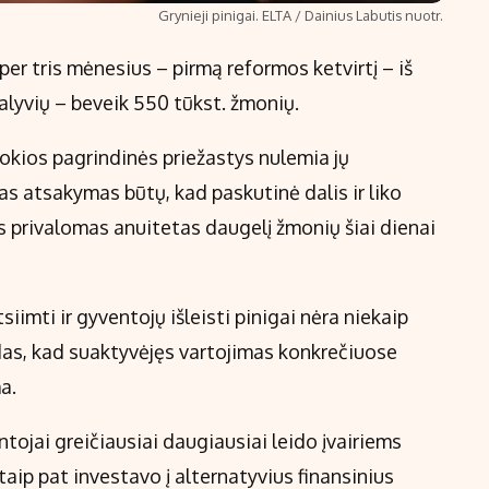
Grynieji pinigai. ELTA / Dainius Labutis nuotr.
er tris mėnesius – pirmą reformos ketvirtį – iš
alyvių – beveik 550 tūkst. žmonių.
kokios pagrindinės priežastys nulemia jų
as atsakymas būtų, kad paskutinė dalis ir liko
 tas privalomas anuitetas daugelį žmonių šiai dienai
iimti ir gyventojų išleisti pinigai nėra niekaip
idas, kad suaktyvėjęs vartojimas konkrečiuose
a.
ojai greičiausiai daugiausiai leido įvairiems
aip pat investavo į alternatyvius finansinius