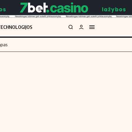
TECHNOLOGIJOS
mpas
Redakcija
kos skaičiuoklė
Apie mus
Redakcijos politika
uoklė
Privatumo politika
i
Turinio žymėjimo taisyklės
enos
Kontaktai
Regionų naujienos