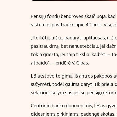
Pensijų fondų bendrovės skaičiuoja, kad p
sistemos pasitraukė apie 40 proc. visų d
„Reikėtų, aišku, padaryti apklausas, (…) 
pasitraukimą, bet nenustebčiau, jei dažn
tokia griežta, jei taip tiksliai kalbėti –
atbaido“, – pridūrė V. Cibas.
LB atstovo teigimu, iš antros pakopos ats
sužymėti, todėl galima daryti tik priela
sektoriuose yra susijęs su pensijų reform
Centrinio banko duomenimis, lėšas gyvent
didesniems pirkiniams, padengė skolas, t