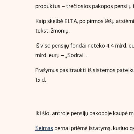
produktus – trečiosios pakopos pensijų 
Kaip skelbė ELTA, po pirmos lėšų atsiėm
tūkst. žmonių.
Iš viso pensijų fondai neteko 4,4 mlrd. eu
mlrd. eurų – „Sodrai“.
Prašymus pasitraukti iš sistemos pateikus
15 d.
Iki šiol antroje pensijų pakopoje kaupė 
Seimas
pernai priėmė įstatymą, kuriuo 