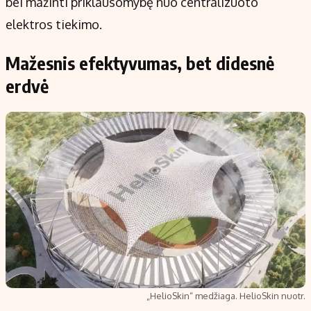
bei mažinti priklausomybę nuo centralizuoto
elektros tiekimo.
Mažesnis efektyvumas, bet didesnė
erdvė
„HelioSkin“ medžiaga. HelioSkin nuotr.