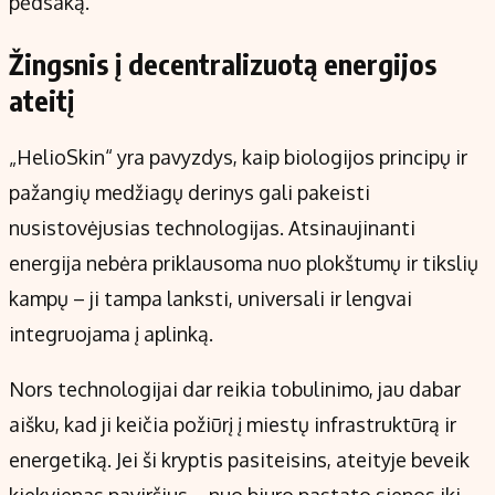
pėdsaką.
Žingsnis į decentralizuotą energijos
ateitį
„HelioSkin“ yra pavyzdys, kaip biologijos principų ir
pažangių medžiagų derinys gali pakeisti
nusistovėjusias technologijas. Atsinaujinanti
energija nebėra priklausoma nuo plokštumų ir tikslių
kampų – ji tampa lanksti, universali ir lengvai
integruojama į aplinką.
Nors technologijai dar reikia tobulinimo, jau dabar
aišku, kad ji keičia požiūrį į miestų infrastruktūrą ir
energetiką. Jei ši kryptis pasiteisins, ateityje beveik
kiekvienas paviršius – nuo biuro pastato sienos iki