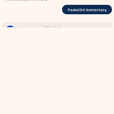
Miesto gyventojas
2026-02-27
M
Turime sklype keliomis kryptimis.geriausiai pasiteisino
įvairiais sezonais-tai pietryčiai ir pietvakariai.Karštomis
dienomis pietų kryptis vargsta..
0
0
Atsakyti
Architektas
2026-02-27
A
Didžiausias energijos poreikis ryte ir vakare, todėl ir
elementai turėtų būti nukreipti vertikaliai į rytus ar
vakarus.
0
0
Atsakyti