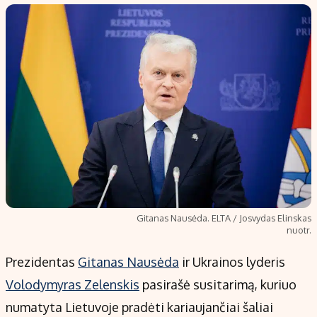
Populiarios temos
Titulinis
Investavimas
Nedarbo išmokos skaičiuoklė
Akcijų rinka
Indėliai
Saulės elektrinės
Indėlių skaičiuoklė
Kriptovaliutos
Būsto finansai
Infliacija
Įdomios naujienos
Migracija
Redakcija
Gitanas Nausėda. ELTA / Josvydas Elinskas
nuotr.
Apie mus
Redakcijos politika
Prezidentas
Gitanas Nausėda
ir Ukrainos lyderis
Privatumo politika
Volodymyras Zelenskis
pasirašė susitarimą, kuriuo
Turinio žymėjimo taisyklės
numatyta Lietuvoje pradėti kariaujančiai šaliai