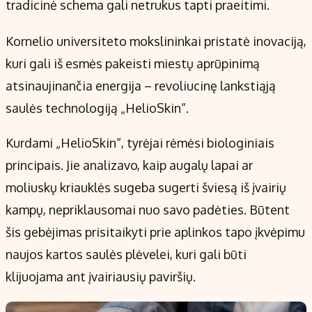
tradicinė schema gali netrukus tapti praeitimi.
Kornelio universiteto mokslininkai pristatė inovaciją,
kuri gali iš esmės pakeisti miestų aprūpinimą
atsinaujinančia energija – revoliucinę lankstiąją
saulės technologiją „HelioSkin“.
Kurdami „HelioSkin“, tyrėjai rėmėsi biologiniais
principais. Jie analizavo, kaip augalų lapai ar
moliuskų kriauklės sugeba sugerti šviesą iš įvairių
kampų, nepriklausomai nuo savo padėties. Būtent
šis gebėjimas prisitaikyti prie aplinkos tapo įkvėpimu
naujos kartos saulės plėvelei, kuri gali būti
klijuojama ant įvairiausių paviršių.