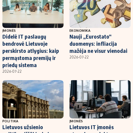
ĮMONĖS
EKONOMIKA
Didelė IT paslaugų
Nauji „Eurostato“
bendrovė Lietuvoje
duomenys: infliacija
perskirsto atlygius: kaip
mažėja ne visur vienodai
permąstoma premijų ir
2026-07-22
priedų sistema
2026-07-22
POLITIKA
ĮMONĖS
Lietuvos užsienio
Lietuvos IT įmonės