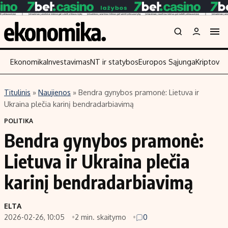
Ekonomika
Investavimas
NT ir statybos
Europos Sąjunga
Kriptoval
Titulinis
»
Naujienos
»
Bendra gynybos pramonė: Lietuva ir
Turinys
Skaitykite
Ukraina plečia karinį bendradarbiavimą
Naujienos
Finansai
POLITIKA
Bendra gynybos pramonė:
Aplinka
Įmonės
Verslas
Žemės ūkis
Lietuva ir Ukraina plečia
Energetika
Technologijos
karinį bendradarbiavimą
Ekonomika
Laisvalaikis
Politika
ELTA
NT ir statybos
2026-02-26, 10:05
2 min. skaitymo
0