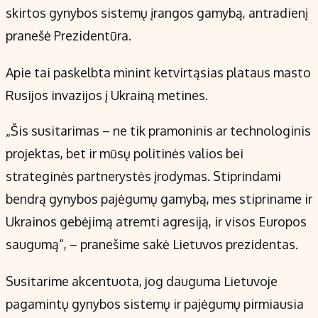
Kontaktai
skirtos gynybos sistemų įrangos gamybą, antradienį
Regionų naujienos
pranešė Prezidentūra.
Indėlių palūkanos
Apie tai paskelbta minint ketvirtąsias plataus masto
Rusijos invazijos į Ukrainą metines.
„Šis susitarimas – ne tik pramoninis ar technologinis
projektas, bet ir mūsų politinės valios bei
strateginės partnerystės įrodymas. Stiprindami
bendrą gynybos pajėgumų gamybą, mes stipriname ir
Ukrainos gebėjimą atremti agresiją, ir visos Europos
saugumą“, – pranešime sakė Lietuvos prezidentas.
Susitarime akcentuota, jog dauguma Lietuvoje
pagamintų gynybos sistemų ir pajėgumų pirmiausia