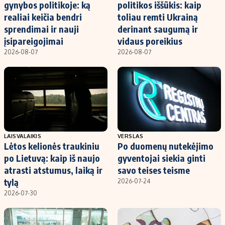
gynybos politikoje: ką
politikos iššūkis: kaip
realiai keičia bendri
toliau remti Ukrainą
sprendimai ir nauji
derinant saugumą ir
įsipareigojimai
vidaus poreikius
2026-08-07
2026-08-07
LAISVALAIKIS
VERSLAS
Lėtos kelionės traukiniu
Po duomenų nutekėjimo
po Lietuvą: kaip iš naujo
gyventojai siekia ginti
atrasti atstumus, laiką ir
savo teises teisme
tylą
2026-07-24
2026-07-30