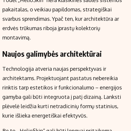
pakaitalas, o veikiau papildomas, strategiškai
svarbus sprendimas. Ypač ten, kur architektūra ar
erdvės trūkumas riboja įprastų kolektorių
montavimą.
Naujos galimybės architektūrai
Technologija atveria naujas perspektyvas ir
architektams. Projektuojant pastatus nebereikia
rinktis tarp estetikos ir funkcionalumo – energijos
gamyba gali būti integruota į patį dizainą. Lanksti
plėvelė leidžia kurti netradicinių formų statinius,
kurie išlieka energetiškai efektyvūs.
Be to, „HelioSkin“ gali būti lengvai pritaikoma