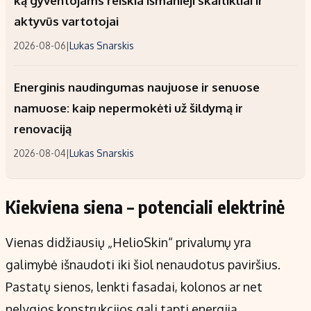
ką gyventojams reiškia išmanieji skaitikliai ir
aktyvūs vartotojai
2026-08-06
|
Lukas Snarskis
Energinis naudingumas naujuose ir senuose
namuose: kaip nepermokėti už šildymą ir
renovaciją
2026-08-04
|
Lukas Snarskis
Kiekviena siena – potenciali elektrinė
Vienas didžiausių „HelioSkin“ privalumų yra
galimybė išnaudoti iki šiol nenaudotus paviršius.
Pastatų sienos, lenkti fasadai, kolonos ar net
nelygios konstrukcijos gali tapti energiją