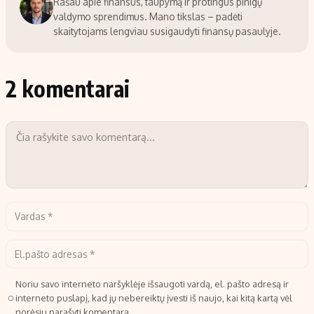
Rašau apie finansus, taupymą ir protingus pinigų
valdymo sprendimus. Mano tikslas – padėti
skaitytojams lengviau susigaudyti finansų pasaulyje.
2 komentarai
Noriu savo interneto naršyklėje išsaugoti vardą, el. pašto adresą ir
interneto puslapį, kad jų nebereiktų įvesti iš naujo, kai kitą kartą vėl
norėsiu parašyti komentarą.