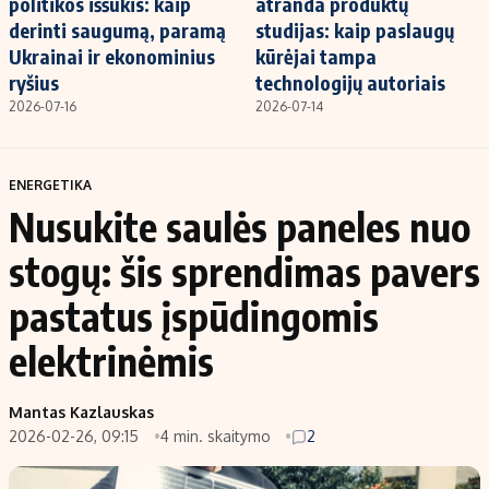
politikos iššūkis: kaip
atranda produktų
derinti saugumą, paramą
studijas: kaip paslaugų
Ukrainai ir ekonominius
kūrėjai tampa
ryšius
technologijų autoriais
2026-07-16
2026-07-14
ENERGETIKA
Nusukite saulės paneles nuo
stogų: šis sprendimas pavers
pastatus įspūdingomis
elektrinėmis
Mantas Kazlauskas
2026-02-26, 09:15
4 min. skaitymo
2