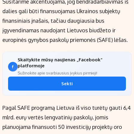
Susitarime akcentuojama, jog bendradarbiavimas iš
dalies gali būti finansuojamas Ukrainos subjektų
finansiniais įnašais, tačiau daugiausia bus
įgyvendinamas naudojant Lietuvos biudžeto ir
europinės gynybos paskolų priemonės (SAFE) lėšas.
Skaitykite mūsų naujienas „Facebook“
platformoje
Sužinokite apie svarbiausius įvykius pirmieji!
Sekti
Pagal SAFE programą Lietuva iš viso turėtų gauti 6,4
mlrd. eurų vertės lengvatinių paskolų, jomis
planuojama finansuoti 50 investicijų projektų oro