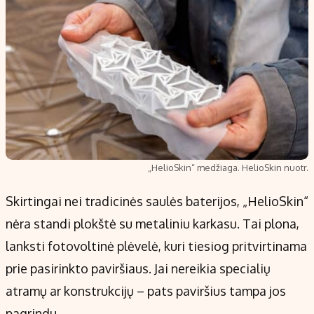
„HelioSkin“ medžiaga. HelioSkin nuotr.
Skirtingai nei tradicinės saulės baterijos, „HelioSkin“
nėra standi plokštė su metaliniu karkasu. Tai plona,
lanksti fotovoltinė plėvelė, kuri tiesiog pritvirtinama
prie pasirinkto paviršiaus. Jai nereikia specialių
atramų ar konstrukcijų – pats paviršius tampa jos
pagrindu.