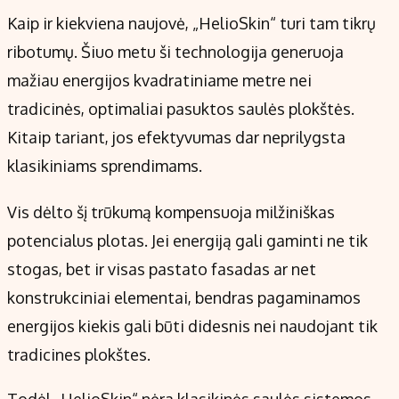
Kaip ir kiekviena naujovė, „HelioSkin“ turi tam tikrų
ribotumų. Šiuo metu ši technologija generuoja
mažiau energijos kvadratiniame metre nei
tradicinės, optimaliai pasuktos saulės plokštės.
Kitaip tariant, jos efektyvumas dar neprilygsta
klasikiniams sprendimams.
Vis dėlto šį trūkumą kompensuoja milžiniškas
potencialus plotas. Jei energiją gali gaminti ne tik
stogas, bet ir visas pastato fasadas ar net
konstrukciniai elementai, bendras pagaminamos
energijos kiekis gali būti didesnis nei naudojant tik
tradicines plokštes.
Todėl „HelioSkin“ nėra klasikinės saulės sistemos