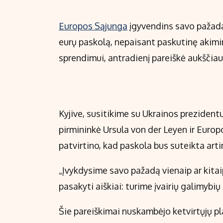
Europos Sąjunga
įgyvendins savo pažadą 
eurų paskolą, nepaisant paskutinę akim
sprendimui, antradienį pareiškė aukščiau
Kyjive, susitikime su Ukrainos preziden
pirmininkė Ursula von der Leyen ir Eur
patvirtino, kad paskola bus suteikta art
„Įvykdysime savo pažadą vienaip ar kitai
pasakyti aiškiai: turime įvairių galimybi
Šie pareiškimai nuskambėjo ketvirtųjų pl