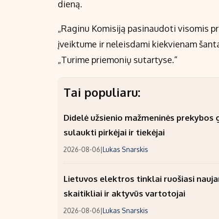
dieną.
„Raginu Komisiją pasinaudoti visomis pr
įveiktume ir neleisdami kiekvienam šant
„Turime priemonių sutartyse.“
Tai populiaru:
Didelė užsienio mažmeninės prekybos gr
sulaukti pirkėjai ir tiekėjai
2026-08-06
|
Lukas Snarskis
Lietuvos elektros tinklai ruošiasi nauj
skaitikliai ir aktyvūs vartotojai
2026-08-06
|
Lukas Snarskis