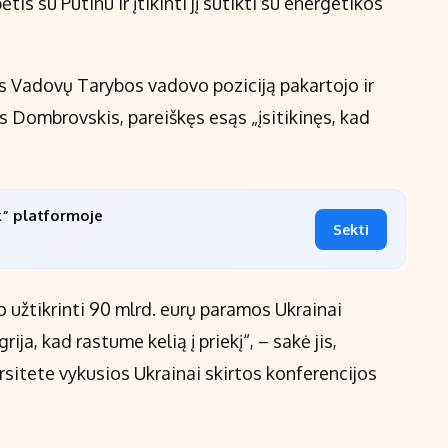
is su Putinu ir įtikinti jį sutikti su energetikos
s Vadovų Tarybos vadovo poziciją pakartojo ir
 Dombrovskis, pareiškęs esąs „įsitikinęs, kad
k“ platformoje
Sekti
lo užtikrinti 90 mlrd. eurų paramos Ukrainai
rija, kad rastume kelią į priekį“, – sakė jis,
sitete vykusios Ukrainai skirtos konferencijos