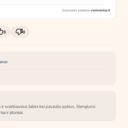
0
0
banas
ir svarbiausius šalies bei pasaulio įvykius. Stengiuosi
ai ir įdomiai.