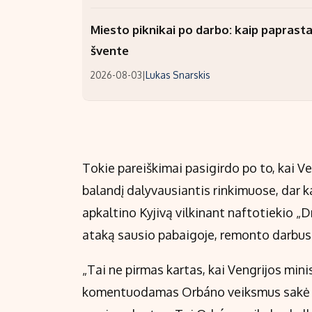
Miesto piknikai po darbo: kaip paprastai
švente
2026-08-03
|
Lukas Snarskis
Tokie pareiškimai pasigirdo po to, kai V
balandį dalyvausiantis rinkimuose, dar k
apkaltino Kyjivą vilkinant naftotiekio „
ataką sausio pabaigoje, remonto darbus
„Tai ne pirmas kartas, kai Vengrijos mini
komentuodamas Orbáno veiksmus sakė Z