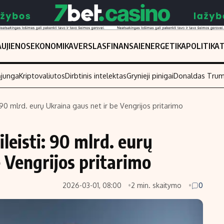
UJIENOS
EKONOMIKA
VERSLAS
FINANSAI
ENERGETIKA
POLITIKA
ąjunga
Kriptovaliutos
Dirbtinis intelektas
Grynieji pinigai
Donaldas Tru
: 90 mlrd. eurų Ukraina gaus net ir be Vengrijos pritarimo
Populiarios temos
Titulinis
ileisti: 90 mlrd. eurų
Investavimas
Nedarbo išmo
Akcijų rinka
Indėliai
e Vengrijos pritarimo
Saulės elektrinės
Indėlių skaiči
2026-03-01, 08:00
2 min. skaitymo
0
Kriptovaliutos
Būsto finansa
Infliacija
Įdomios nauji
Migracija