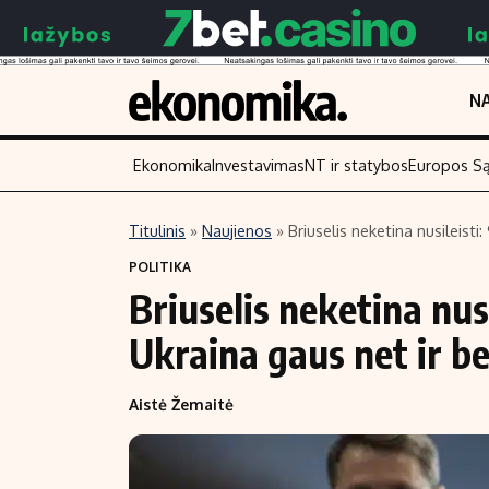
NA
Ekonomika
Investavimas
NT ir statybos
Europos S
Titulinis
»
Naujienos
»
Briuselis neketina nusileisti
Turinys
Skaitykite
POLITIKA
Briuselis neketina nus
Naujienos
Finansai
Aplinka
Įmonės
Ukraina gaus net ir b
Verslas
Žemės ūkis
Aistė Žemaitė
Energetika
Technologijos
Ekonomika
Laisvalaikis
Politika