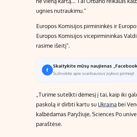
ne vieną kartą… Tai Orbáno reikalas kalbėt
ugnies nutraukimu.“
Europos Komisijos pirmininkės ir Europo
Europos Komisijos vicepirmininkas Valdis
rasime išeitį“.
Skaitykite mūsų naujienas „Faceboo
Sužinokite apie svarbiausius įvykius pirmieji!
„Turime sutelkti dėmesį į tai, kaip iki ga
paskolą ir dirbti kartu su
Ukraina
bei Veng
kalbėdamas Paryžiuje, Sciences Po univer
paraštėse.