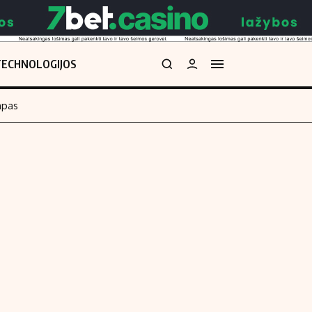
TECHNOLOGIJOS
mpas
Redakcija
kos skaičiuoklė
Apie mus
Redakcijos politika
uoklė
Privatumo politika
i
Turinio žymėjimo taisyklės
enos
Kontaktai
Regionų naujienos