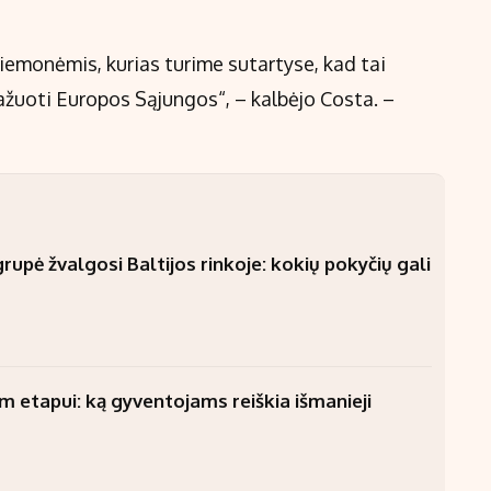
iemonėmis, kurias turime sutartyse, kad tai
ažuoti Europos Sąjungos“, – kalbėjo Costa. –
upė žvalgosi Baltijos rinkoje: kokių pokyčių gali
am etapui: ką gyventojams reiškia išmanieji