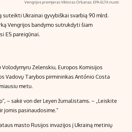
Vengrijos premjeras Viktoras Orbanas. EPA-ELTA nuotr.
suteikti Ukrainai gyvybiškai svarbią 90 mlrd.
irką Vengrijos bandymo sutrukdyti šiam
si ES pareigūnai.
tu Volodymyru Zelenskiu, Europos Komisijos
opos Vadovų Tarybos pirmininkas António Costa
imiausiu metu.
p“, – sakė von der Leyen žurnalistams. – „Leiskite
ų ir jomis pasinaudosime.“
ataus masto Rusijos invazijos į Ukrainą metinių