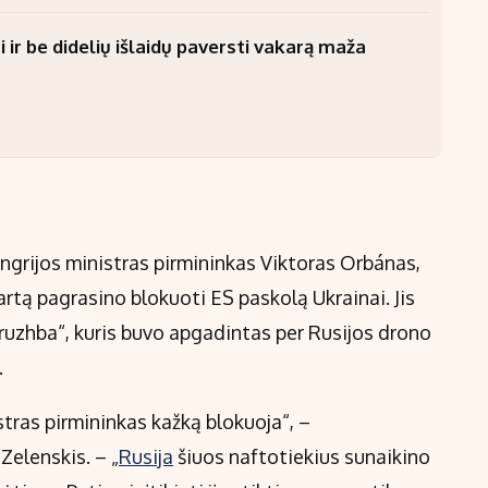
 ir be didelių išlaidų paversti vakarą maža
engrijos ministras pirmininkas Viktoras Orbánas,
artą pagrasino blokuoti ES paskolą Ukrainai. Jis
Druzhba“, kuris buvo apgadintas per Rusijos drono
.
stras pirmininkas kažką blokuoja“, –
elenskis. – „
Rusija
šiuos naftotiekius sunaikino