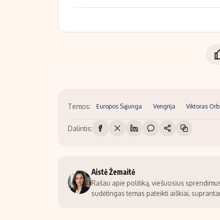
Temos:
Europos Sąjunga
Vengrija
Viktoras Or
Dalintis:
Aistė Žemaitė
Rašau apie politiką, viešuosius sprendimus 
sudėtingas temas pateikti aiškiai, suprantam