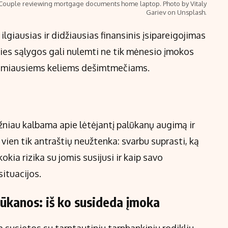
Couple reviewing mortgage documents home laptop. Photo by Vitaly
Gariev on Unsplash.
giausias ir didžiausias finansinis įsipareigojimas
ties sąlygos gali nulemti ne tik mėnesio įmokos
rtimiausiems keliems dešimtmečiams.
žniau kalbama apie lėtėjantį palūkanų augimą ir
vien tik antraštių neužtenka: svarbu suprasti, ką
okia rizika su jomis susijusi ir kaip savo
situacijos.
lūkanos: iš ko susideda įmoka