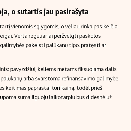
ja, o sutartis jau pasirašyta
artį vienomis sąlygomis, o vėliau rinka pasikeičia.
ieigai. Verta reguliariai peržvelgti paskolos
 galimybės pakeisti palūkanų tipo, pratęsti ar
inis: pavyzdžiui, keliems metams fiksuojama dalis
ų palūkanų arba svarstoma refinansavimo galimybė
es keitimas paprastai turi kainą, todėl prieš
utaupoma suma ilguoju laikotarpiu bus didesnė už