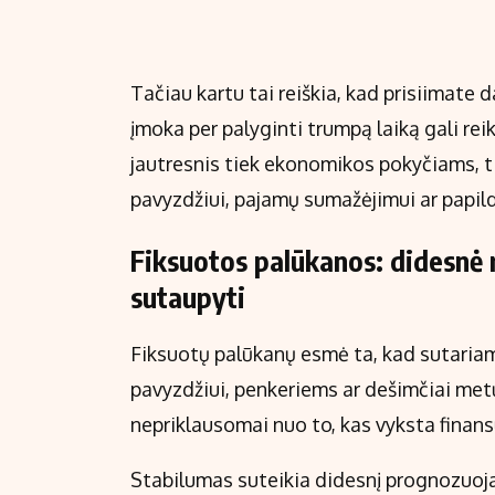
Tačiau kartu tai reiškia, kad prisiimate da
įmoka per palyginti trumpą laiką gali r
jautresnis tiek ekonomikos pokyčiams, 
pavyzdžiui, pajamų sumažėjimui ar papi
Fiksuotos palūkanos: didesnė
sutaupyti
Fiksuotų palūkanų esmė ta, kad sutariam
pavyzdžiui, penkeriems ar dešimčiai metų.
nepriklausomai nuo to, kas vyksta finans
Stabilumas suteikia didesnį prognozuoj