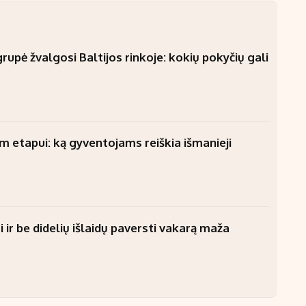
upė žvalgosi Baltijos rinkoje: kokių pokyčių gali
am etapui: ką gyventojams reiškia išmanieji
 ir be didelių išlaidų paversti vakarą maža