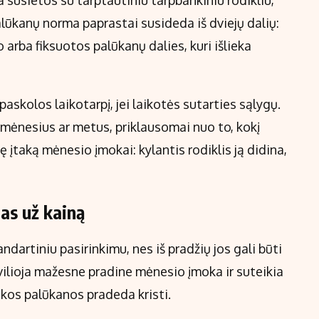
a susietos su tarptautiniu tarpbankiniu rodikliu,
alūkanų norma paprastai susideda iš dviejų dalių:
arba fiksuotos palūkanų dalies, kuri išlieka
askolos laikotarpį, jei laikotės sutarties sąlygų.
s mėnesius ar metus, priklausomai nuo to, kokį
ę įtaką mėnesio įmokai: kylantis rodiklis ją didina,
as už kainą
artiniu pasirinkimu, nes iš pradžių jos gali būti
vilioja mažesne pradine mėnesio įmoka ir suteikia
nkos palūkanos pradeda kristi.