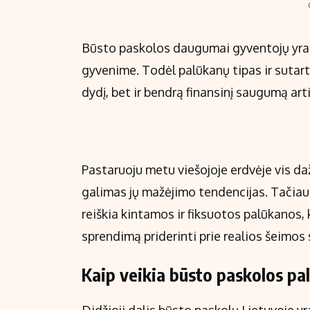
Būsto paskolos daugumai gyventojų yra il
gyvenime. Todėl palūkanų tipas ir sutar
dydį, bet ir bendrą finansinį saugumą a
Pastaruoju metu viešojoje erdvėje vis da
galimas jų mažėjimo tendencijas. Tačiau 
reiškia kintamos ir fiksuotos palūkanos, k
sprendimą priderinti prie realios šeimos 
Kaip veikia būsto paskolos pa