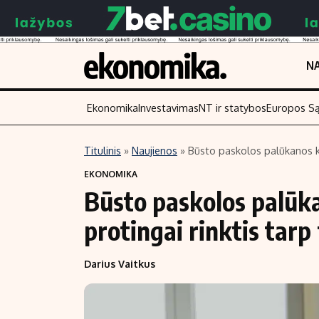
NA
Ekonomika
Investavimas
NT ir statybos
Europos S
Titulinis
»
Naujienos
»
Būsto paskolos palūkanos kr
Turinys
Skaitykite
EKONOMIKA
Būsto paskolos palūk
Naujienos
Finansai
Aplinka
Įmonės
protingai rinktis tarp
Verslas
Žemės ūkis
Darius Vaitkus
Energetika
Technologijos
Ekonomika
Laisvalaikis
Politika