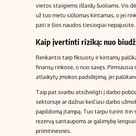
vietos staigiems išlaidų šuoliams. Vis 
už tuo metu siūlomas kintamas, o jei rin
pati ir šios naudos tiesiogiai nepajusite.
Kaip įvertinti riziką: nuo biud
Renkantis tarp fiksuotų ir kintamų palūk
finansų rinkose, o nuo savęs. Pirmiausia n
atlaikytų įmokos padidėjimą, jei palūkano
Taip pat svarbu atsižvelgti į darbo pobū
sektoriuje ar dažnai keičiasi darbo užmok
papildomą įtampą. Tuo tarpu turint itin 
rezervą santaupoms ar galimybę lengvai 
priimtinesnės.