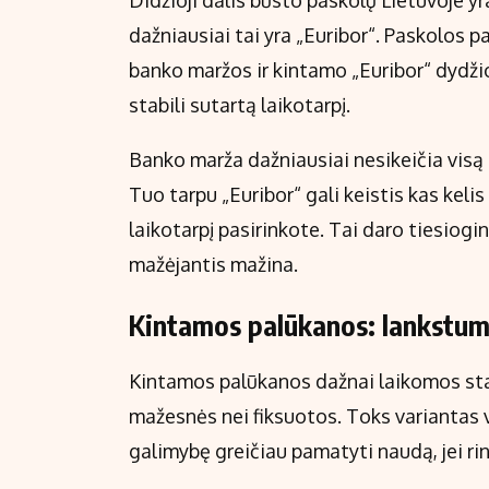
Didžioji dalis būsto paskolų Lietuvoje yr
dažniausiai tai yra „Euribor“. Paskolos p
banko maržos ir kintamo „Euribor“ dydžio 
stabili sutartą laikotarpį.
Banko marža dažniausiai nesikeičia visą p
Tuo tarpu „Euribor“ gali keistis kas keli
laikotarpį pasirinkote. Tai daro tiesiogin
mažėjantis mažina.
Kintamos palūkanos: lankstum
Kintamos palūkanos dažnai laikomos stand
mažesnės nei fiksuotos. Toks variantas 
galimybę greičiau pamatyti naudą, jei ri