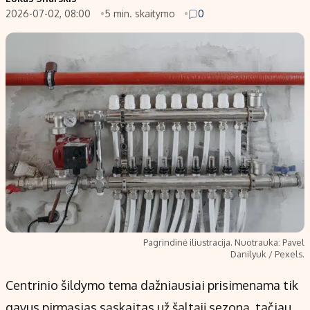
2026-07-02, 08:00
5 min. skaitymo
0
Populiarios temos
Titulinis
Investavimas
Nedarbo išmokos skaičiuoklė
Akcijų rinka
Indėliai
Saulės elektrinės
Indėlių skaičiuoklė
Kriptovaliutos
Būsto finansai
Infliacija
Įdomios naujienos
Migracija
Redakcija
Apie mus
Pagrindinė iliustracija. Nuotrauka: Pavel
Redakcijos politika
Danilyuk / Pexels.
Privatumo politika
Centrinio šildymo tema dažniausiai prisimenama tik
Turinio žymėjimo taisyklės
gavus pirmąsias sąskaitas už šaltąjį sezoną, tačiau