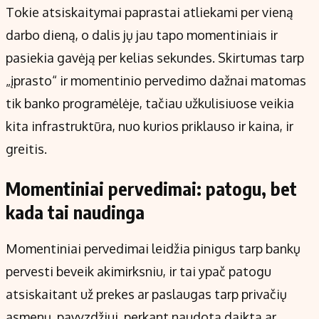
Tokie atsiskaitymai paprastai atliekami per vieną
darbo dieną, o dalis jų jau tapo momentiniais ir
pasiekia gavėją per kelias sekundes. Skirtumas tarp
„įprasto“ ir momentinio pervedimo dažnai matomas
tik banko programėlėje, tačiau užkulisiuose veikia
kita infrastruktūra, nuo kurios priklauso ir kaina, ir
greitis.
Momentiniai pervedimai: patogu, bet
kada tai naudinga
Momentiniai pervedimai leidžia pinigus tarp bankų
pervesti beveik akimirksniu, ir tai ypač patogu
atsiskaitant už prekes ar paslaugas tarp privačių
asmenų, pavyzdžiui, perkant naudotą daiktą ar