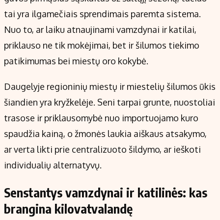
Kontaktai
tai yra ilgamečiais sprendimais paremta sistema.
Regionų naujienos
Nuo to, ar laiku atnaujinami vamzdynai ir katilai,
Indėlių palūkanos
priklauso ne tik mokėjimai, bet ir šilumos tiekimo
patikimumas bei miestų oro kokybė.
Daugelyje regioninių miestų ir miestelių šilumos ūkis
šiandien yra kryžkelėje. Seni tarpai grunte, nuostoliai
trasose ir priklausomybė nuo importuojamo kuro
spaudžia kainą, o žmonės laukia aiškaus atsakymo,
ar verta likti prie centralizuoto šildymo, ar ieškoti
individualių alternatyvų.
Senstantys vamzdynai ir katilinės: kas
brangina kilovatvalandę