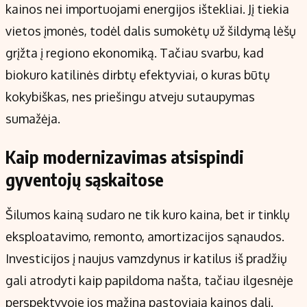
kainos nei importuojami energijos ištekliai. Jį tiekia
vietos įmonės, todėl dalis sumokėtų už šildymą lėšų
grįžta į regiono ekonomiką. Tačiau svarbu, kad
biokuro katilinės dirbtų efektyviai, o kuras būtų
kokybiškas, nes priešingu atveju sutaupymas
sumažėja.
Kaip modernizavimas atsispindi
gyventojų sąskaitose
Šilumos kainą sudaro ne tik kuro kaina, bet ir tinklų
eksploatavimo, remonto, amortizacijos sąnaudos.
Investicijos į naujus vamzdynus ir katilus iš pradžių
gali atrodyti kaip papildoma našta, tačiau ilgesnėje
perspektyvoje jos mažina pastoviąją kainos dalį.