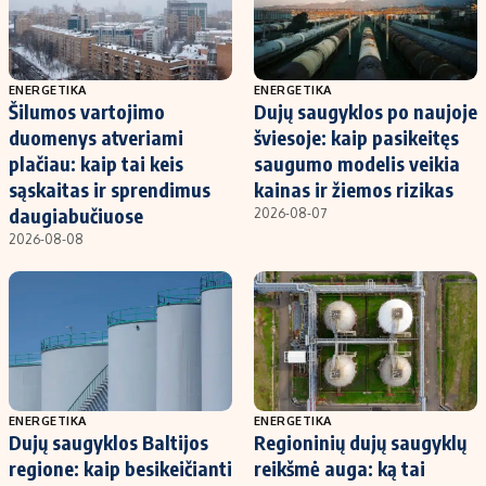
ENERGETIKA
ENERGETIKA
Šilumos vartojimo
Dujų saugyklos po naujoje
duomenys atveriami
šviesoje: kaip pasikeitęs
plačiau: kaip tai keis
saugumo modelis veikia
sąskaitas ir sprendimus
kainas ir žiemos rizikas
daugiabučiuose
2026-08-07
2026-08-08
ENERGETIKA
ENERGETIKA
Dujų saugyklos Baltijos
Regioninių dujų saugyklų
regione: kaip besikeičianti
reikšmė auga: ką tai