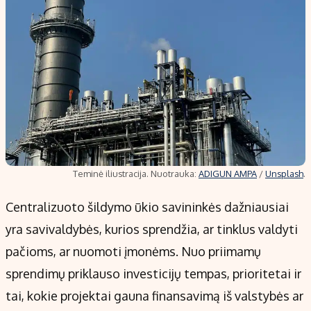
Teminė iliustracija. Nuotrauka:
ADIGUN AMPA
/
Unsplash
.
Centralizuoto šildymo ūkio savininkės dažniausiai
yra savivaldybės, kurios sprendžia, ar tinklus valdyti
pačioms, ar nuomoti įmonėms. Nuo priimamų
sprendimų priklauso investicijų tempas, prioritetai ir
tai, kokie projektai gauna finansavimą iš valstybės ar