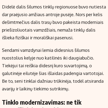
Didelė dalis šilumos tinklų regionuose buvo nutiesta
dar praėjusio amžiaus antroje pusėje. Nors per kelis
dešimtmečius dalis trasų buvo pakeista moderniais
priešizoliuotais vamzdžiais, nemaža tinklų dalis
išlieka fiziškai ir morališkai pasenusi.
Sendami vamzdynai lemia didesnius šilumos
nuostolius kelyje nuo katilinės iki daugiabučio.
Tiekėjui tai reiškia didesnį kuro suvartojimą, o
galutinėje eilutėje šias išlaidas padengia vartotojai.
Be to, seni tinklai dažniau trūkinėja, todėl atsiranda
avarijų ir laikinų tiekimo sutrikimų.
Tinklo modernizavimas: ne tik