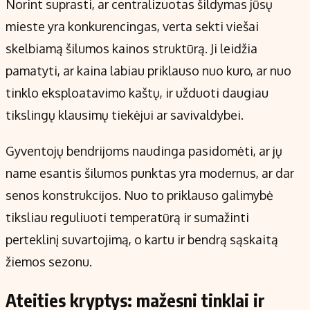
Norint suprasti, ar centralizuotas šildymas jūsų
mieste yra konkurencingas, verta sekti viešai
skelbiamą šilumos kainos struktūrą. Ji leidžia
pamatyti, ar kaina labiau priklauso nuo kuro, ar nuo
tinklo eksploatavimo kaštų, ir užduoti daugiau
tikslingų klausimų tiekėjui ar savivaldybei.
Gyventojų bendrijoms naudinga pasidomėti, ar jų
name esantis šilumos punktas yra modernus, ar dar
senos konstrukcijos. Nuo to priklauso galimybė
tiksliau reguliuoti temperatūrą ir sumažinti
perteklinį suvartojimą, o kartu ir bendrą sąskaitą
žiemos sezonu.
Ateities kryptys: mažesni tinklai ir