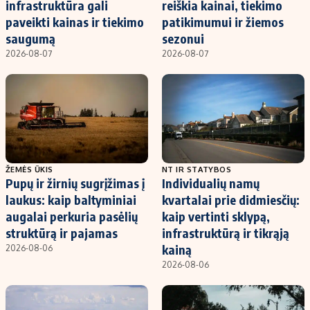
infrastruktūra gali
reiškia kainai, tiekimo
paveikti kainas ir tiekimo
patikimumui ir žiemos
saugumą
sezonui
2026-08-07
2026-08-07
ŽEMĖS ŪKIS
NT IR STATYBOS
Pupų ir žirnių sugrįžimas į
Individualių namų
laukus: kaip baltyminiai
kvartalai prie didmiesčių:
augalai perkuria pasėlių
kaip vertinti sklypą,
struktūrą ir pajamas
infrastruktūrą ir tikrąją
kainą
2026-08-06
2026-08-06