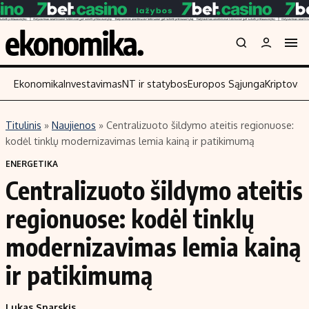
Ekonomika
Investavimas
NT ir statybos
Europos Sąjunga
Kriptoval
Titulinis
»
Naujienos
»
Centralizuoto šildymo ateitis regionuose:
Turinys
Skaitykite
kodėl tinklų modernizavimas lemia kainą ir patikimumą
Naujienos
Finansai
ENERGETIKA
Centralizuoto šildymo ateitis
Aplinka
Įmonės
Verslas
Žemės ūkis
regionuose: kodėl tinklų
Energetika
Technologijos
modernizavimas lemia kainą
Ekonomika
Laisvalaikis
ir patikimumą
Politika
NT ir statybos
Lukas Snarskis