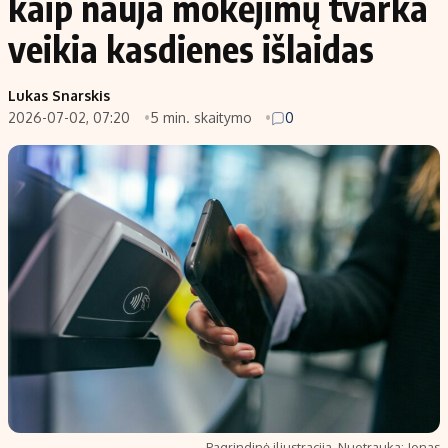
kaip nauja mokėjimų tvarka
veikia kasdienes išlaidas
Lukas Snarskis
2026-07-02, 07:20
5 min. skaitymo
0
Pagrindinė iliustracija. Nuotrauka: Jonas