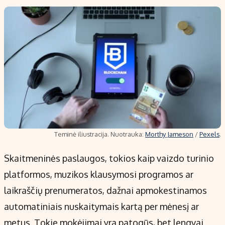
Teminė iliustracija. Nuotrauka:
Morthy Jameson
/
Pexels
.
Skaitmeninės paslaugos, tokios kaip vaizdo turinio
platformos, muzikos klausymosi programos ar
laikraščių prenumeratos, dažnai apmokestinamos
automatiniais nuskaitymais kartą per mėnesį ar
metus. Tokie mokėjimai yra patogūs, bet lengvai