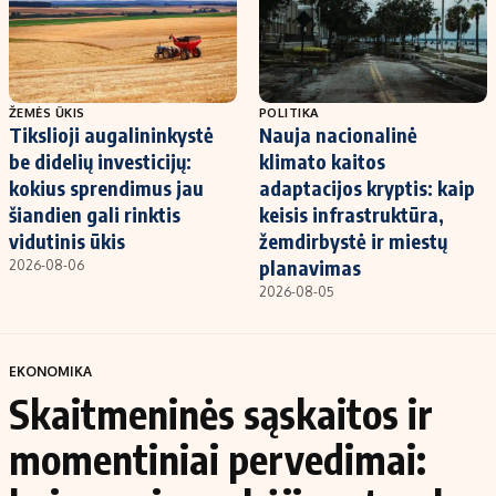
ŽEMĖS ŪKIS
POLITIKA
Tikslioji augalininkystė
Nauja nacionalinė
be didelių investicijų:
klimato kaitos
kokius sprendimus jau
adaptacijos kryptis: kaip
šiandien gali rinktis
keisis infrastruktūra,
vidutinis ūkis
žemdirbystė ir miestų
planavimas
2026-08-06
2026-08-05
EKONOMIKA
Skaitmeninės sąskaitos ir
momentiniai pervedimai: