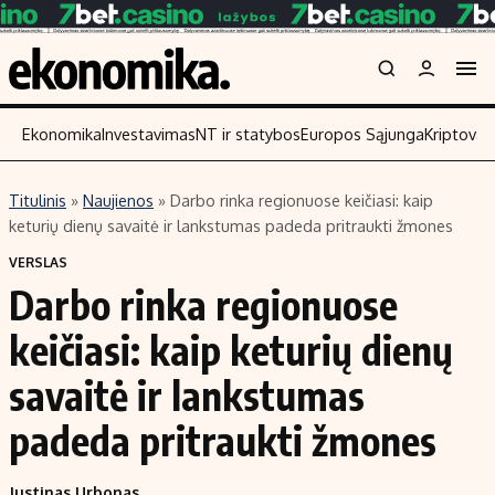
Ekonomika
Investavimas
NT ir statybos
Europos Sąjunga
Kriptoval
Titulinis
»
Naujienos
»
Darbo rinka regionuose keičiasi: kaip
Turinys
Skaitykite
keturių dienų savaitė ir lankstumas padeda pritraukti žmones
Naujienos
Finansai
VERSLAS
Darbo rinka regionuose
Aplinka
Įmonės
Verslas
Žemės ūkis
keičiasi: kaip keturių dienų
Energetika
Technologijos
savaitė ir lankstumas
Ekonomika
Laisvalaikis
padeda pritraukti žmones
Politika
NT ir statybos
Justinas Urbonas