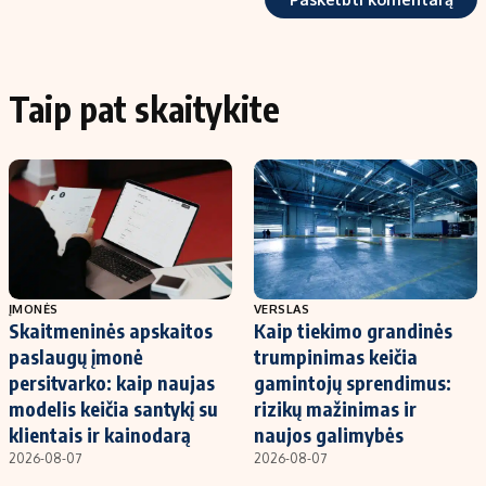
Taip pat skaitykite
ĮMONĖS
VERSLAS
Skaitmeninės apskaitos
Kaip tiekimo grandinės
paslaugų įmonė
trumpinimas keičia
persitvarko: kaip naujas
gamintojų sprendimus:
modelis keičia santykį su
rizikų mažinimas ir
klientais ir kainodarą
naujos galimybės
2026-08-07
2026-08-07