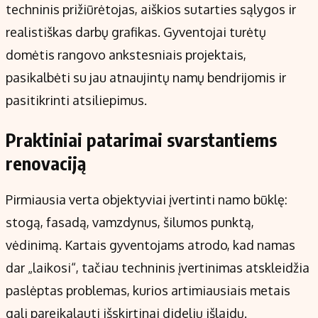
techninis prižiūrėtojas, aiškios sutarties sąlygos ir
realistiškas darbų grafikas. Gyventojai turėtų
domėtis rangovo ankstesniais projektais,
pasikalbėti su jau atnaujintų namų bendrijomis ir
pasitikrinti atsiliepimus.
Praktiniai patarimai svarstantiems
renovaciją
Pirmiausia verta objektyviai įvertinti namo būklę:
stogą, fasadą, vamzdynus, šilumos punktą,
vėdinimą. Kartais gyventojams atrodo, kad namas
dar „laikosi“, tačiau techninis įvertinimas atskleidžia
paslėptas problemas, kurios artimiausiais metais
gali pareikalauti išskirtinai didelių išlaidų.