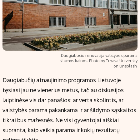
Daugiabuciu renovacija valstybes parama
silumos kainos. Photo by Trnava University
on Unsplash.
Daugiabučių atnaujinimo programos Lietuvoje
tęsiasi jau ne vienerius metus, tačiau diskusijos
laiptinėse vis dar panašios: ar verta skolintis, ar
valstybės parama pakankama ir ar šildymo sąskaitos
tikrai bus mažesnės. Ne visi gyventojai aiškiai
supranta, kaip veikia parama ir kokių rezultatų
galima tikėtis.