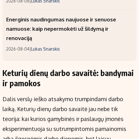
2026-08-06
|
Lukas Snarskis
Energinis naudingumas naujuose ir senuose
namuose: kaip nepermokėti už šildymą ir
renovaciją
2026-08-04
|
Lukas Snarskis
Keturių dienų darbo savaitė: bandymai
ir pamokos
Dalis verslų ieško atsakymo trumpindami darbo
laiką. Keturių dienų darbo savaitė jau nebe tik
teorija: kai kurios gamybinės ir paslaugų įmonės
eksperimentuoja su sutrumpintomis pamainomis
arba ilgesnėmis darbo dienomis, bet laisvu