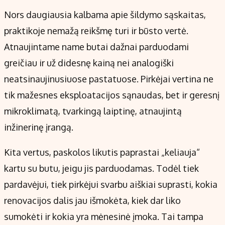
Nors daugiausia kalbama apie šildymo sąskaitas,
praktikoje nemažą reikšmę turi ir būsto vertė.
Atnaujintame name butai dažnai parduodami
greičiau ir už didesnę kainą nei analogiški
neatsinaujinusiuose pastatuose. Pirkėjai vertina ne
tik mažesnes eksploatacijos sąnaudas, bet ir geresnį
mikroklimatą, tvarkingą laiptinę, atnaujintą
inžinerinę įrangą.
Kita vertus, paskolos likutis paprastai „keliauja“
kartu su butu, jeigu jis parduodamas. Todėl tiek
pardavėjui, tiek pirkėjui svarbu aiškiai suprasti, kokia
renovacijos dalis jau išmokėta, kiek dar liko
sumokėti ir kokia yra mėnesinė įmoka. Tai tampa