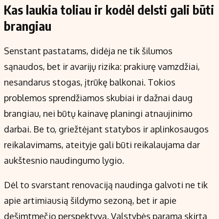
Kas laukia toliau ir kodėl delsti gali būti
brangiau
Senstant pastatams, didėja ne tik šilumos
sąnaudos, bet ir avarijų rizika: prakiurę vamzdžiai,
nesandarus stogas, įtrūkę balkonai. Tokios
problemos sprendžiamos skubiai ir dažnai daug
brangiau, nei būtų kainavę planingi atnaujinimo
darbai. Be to, griežtėjant statybos ir aplinkosaugos
reikalavimams, ateityje gali būti reikalaujama dar
aukštesnio naudingumo lygio.
Dėl to svarstant renovaciją naudinga galvoti ne tik
apie artimiausią šildymo sezoną, bet ir apie
dešimtmečio perspektyvą. Valstybės parama skirta