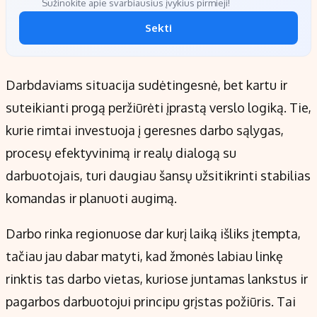
Sužinokite apie svarbiausius įvykius pirmieji!
Sekti
Darbdaviams situacija sudėtingesnė, bet kartu ir
suteikianti progą peržiūrėti įprastą verslo logiką. Tie,
kurie rimtai investuoja į geresnes darbo sąlygas,
procesų efektyvinimą ir realų dialogą su
darbuotojais, turi daugiau šansų užsitikrinti stabilias
komandas ir planuoti augimą.
Darbo rinka regionuose dar kurį laiką išliks įtempta,
tačiau jau dabar matyti, kad žmonės labiau linkę
rinktis tas darbo vietas, kuriose juntamas lankstus ir
pagarbos darbuotojui principu grįstas požiūris. Tai