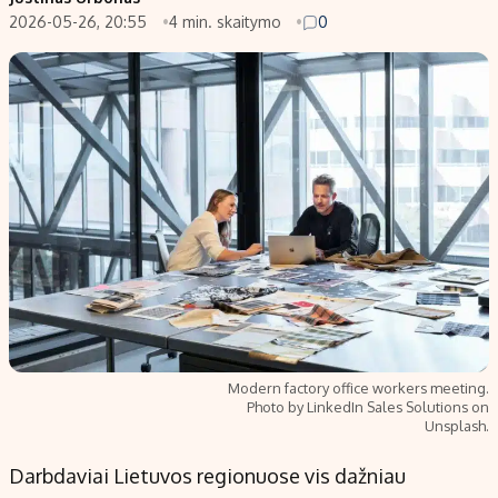
2026-05-26, 20:55
4 min. skaitymo
0
Populiarios temos
Titulinis
Investavimas
Nedarbo išmokos skaičiuoklė
Akcijų rinka
Indėliai
Saulės elektrinės
Indėlių skaičiuoklė
Kriptovaliutos
Būsto finansai
Infliacija
Įdomios naujienos
Migracija
Redakcija
Apie mus
Modern factory office workers meeting.
Redakcijos politika
Photo by LinkedIn Sales Solutions on
Unsplash.
Privatumo politika
Turinio žymėjimo taisyklės
Darbdaviai Lietuvos regionuose vis dažniau