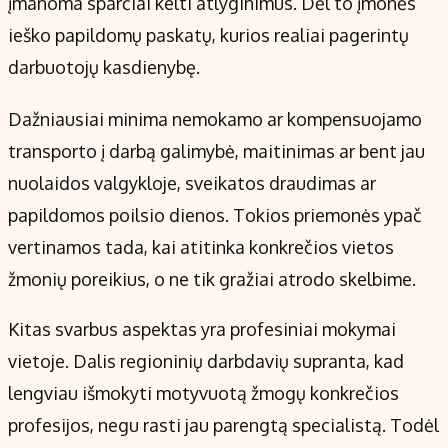
įmanoma sparčiai kelti atlyginimus. Dėl to įmonės
ieško papildomų paskatų, kurios realiai pagerintų
darbuotojų kasdienybę.
Dažniausiai minima nemokamo ar kompensuojamo
transporto į darbą galimybė, maitinimas ar bent jau
nuolaidos valgykloje, sveikatos draudimas ar
papildomos poilsio dienos. Tokios priemonės ypač
vertinamos tada, kai atitinka konkrečios vietos
žmonių poreikius, o ne tik gražiai atrodo skelbime.
Kitas svarbus aspektas yra profesiniai mokymai
vietoje. Dalis regioninių darbdavių supranta, kad
lengviau išmokyti motyvuotą žmogų konkrečios
profesijos, negu rasti jau parengtą specialistą. Todėl