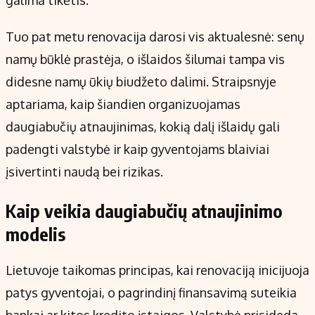
Tuo pat metu renovacija darosi vis aktualesnė: senų
namų būklė prastėja, o išlaidos šilumai tampa vis
didesne namų ūkių biudžeto dalimi. Straipsnyje
aptariama, kaip šiandien organizuojamas
daugiabučių atnaujinimas, kokią dalį išlaidų gali
padengti valstybė ir kaip gyventojams blaiviai
įsivertinti naudą bei rizikas.
Kaip veikia daugiabučių atnaujinimo
modelis
Lietuvoje taikomas principas, kai renovaciją inicijuoja
patys gyventojai, o pagrindinį finansavimą suteikia
bankai ar kitos kredito įstaigos. Valstybė prisideda