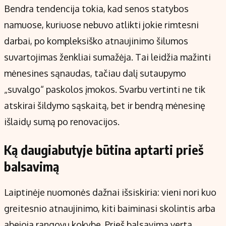
Bendra tendencija tokia, kad senos statybos
namuose, kuriuose nebuvo atlikti jokie rimtesni
darbai, po kompleksiško atnaujinimo šilumos
suvartojimas ženkliai sumažėja. Tai leidžia mažinti
mėnesines sąnaudas, tačiau dalį sutaupymo
„suvalgo“ paskolos įmokos. Svarbu vertinti ne tik
atskirai šildymo sąskaitą, bet ir bendrą mėnesinę
išlaidų sumą po renovacijos.
Ką daugiabutyje būtina aptarti prieš
balsavimą
Laiptinėje nuomonės dažnai išsiskiria: vieni nori kuo
greitesnio atnaujinimo, kiti baiminasi skolintis arba
abejoja rangovų kokybe. Prieš balsavimą verta