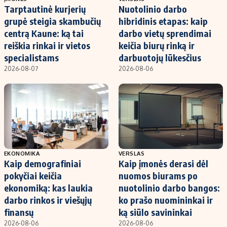
Tarptautinė kurjerių
Nuotolinio darbo
grupė steigia skambučių
hibridinis etapas: kaip
centrą Kaune: ką tai
darbo vietų sprendimai
reiškia rinkai ir vietos
keičia biurų rinką ir
specialistams
darbuotojų lūkesčius
2026-08-07
2026-08-06
EKONOMIKA
VERSLAS
Kaip demografiniai
Kaip įmonės derasi dėl
pokyčiai keičia
nuomos biurams po
ekonomiką: kas laukia
nuotolinio darbo bangos:
darbo rinkos ir viešųjų
ko prašo nuomininkai ir
finansų
ką siūlo savininkai
2026-08-06
2026-08-06