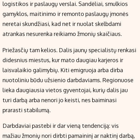
logistikos ir paslaugų verslai. Sandėliai, smulkios
gamyklos, maitinimo ir remonto paslaugų įmonės
neretai skundžiasi, kad net ir nuolat skelbdami
atrankas nesurenka reikiamo žmonių skaičiaus.
Priežasčių tam kelios. Dalis jaunų specialistų renkasi
didesnius miestus, kur mato daugiau karjeros ir
laisvalaikio galimybių. Kiti emigruoja arba dirba
nuotoliniu būdu užsienio darbdaviams. Regionuose
lieka daugiausia vietos gyventojai, kurių dalis jau
turi darbą arba nenori jo keisti, nes baiminasi
prarasti stabilumą.
Darbdaviai pastebi ir dar vieną tendenciją: vis
mažiau žmonių nori dirbti pamaininį ar naktinį darbą,