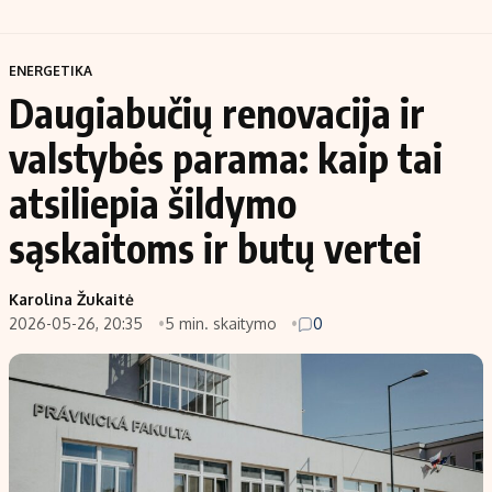
ENERGETIKA
Daugiabučių renovacija ir
valstybės parama: kaip tai
atsiliepia šildymo
sąskaitoms ir butų vertei
Karolina Žukaitė
2026-05-26, 20:35
5 min. skaitymo
0