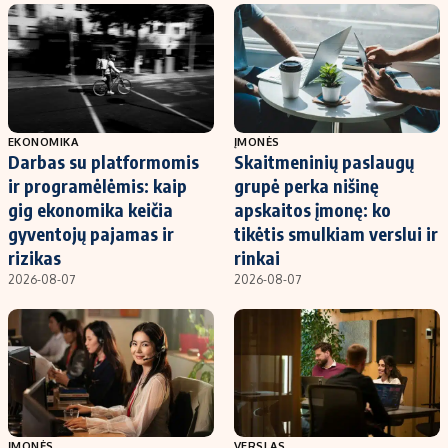
EKONOMIKA
ĮMONĖS
Darbas su platformomis
Skaitmeninių paslaugų
ir programėlėmis: kaip
grupė perka nišinę
gig ekonomika keičia
apskaitos įmonę: ko
gyventojų pajamas ir
tikėtis smulkiam verslui ir
rizikas
rinkai
2026-08-07
2026-08-07
ĮMONĖS
VERSLAS