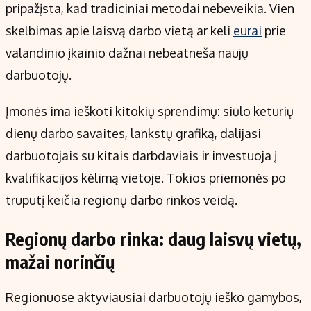
Kontaktai
pripažįsta, kad tradiciniai metodai nebeveikia. Vien
Regionų naujienos
skelbimas apie laisvą darbo vietą ar keli
eurai
prie
Indėlių palūkanos
valandinio įkainio dažnai nebeatneša naujų
darbuotojų.
Įmonės ima ieškoti kitokių sprendimų: siūlo keturių
dienų darbo savaites, lankstų grafiką, dalijasi
darbuotojais su kitais darbdaviais ir investuoja į
kvalifikacijos kėlimą vietoje. Tokios priemonės po
truputį keičia regionų darbo rinkos veidą.
Regionų darbo rinka: daug laisvų vietų,
mažai norinčių
Regionuose aktyviausiai darbuotojų ieško gamybos,