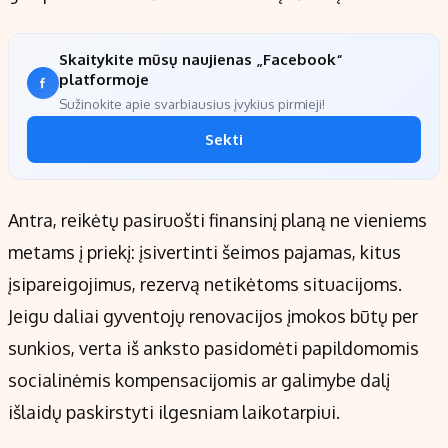
Skaitykite mūsų naujienas „Facebook“
platformoje
Sužinokite apie svarbiausius įvykius pirmieji!
Sekti
Antra, reikėtų pasiruošti finansinį planą ne vieniems
metams į priekį: įsivertinti šeimos pajamas, kitus
įsipareigojimus, rezervą netikėtoms situacijoms.
Jeigu daliai gyventojų renovacijos įmokos būtų per
sunkios, verta iš anksto pasidomėti papildomomis
socialinėmis kompensacijomis ar galimybe dalį
išlaidų paskirstyti ilgesniam laikotarpiui.