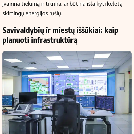
įvairina tiekimą ir tikrina, ar būtina išlaikyti keletą
skirtingų energijos rūšių.
Savivaldybių ir miestų iššūkiai: kaip
planuoti infrastruktūrą