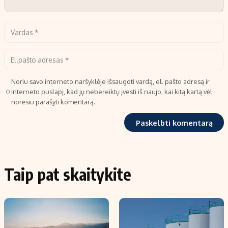
Noriu savo interneto naršyklėje išsaugoti vardą, el. pašto adresą ir
interneto puslapį, kad jų nebereiktų įvesti iš naujo, kai kitą kartą vėl
norėsiu parašyti komentarą.
Taip pat skaitykite