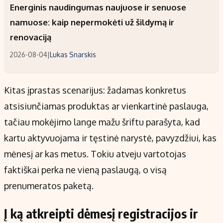
Energinis naudingumas naujuose ir senuose
namuose: kaip nepermokėti už šildymą ir
renovaciją
2026-08-04
|
Lukas Snarskis
Kitas įprastas scenarijus: žadamas konkretus
atsisiunčiamas produktas ar vienkartinė paslauga,
tačiau mokėjimo lange mažu šriftu parašyta, kad
kartu aktyvuojama ir tęstinė narystė, pavyzdžiui, kas
mėnesį ar kas metus. Tokiu atveju vartotojas
faktiškai perka ne vieną paslaugą, o visą
prenumeratos paketą.
Į ką atkreipti dėmesį registracijos ir