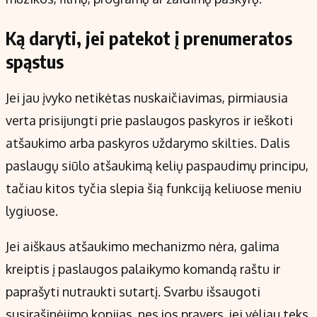
Ką daryti, jei patekot į prenumeratos
spąstus
Jei jau įvyko netikėtas nuskaičiavimas, pirmiausia
verta prisijungti prie paslaugos paskyros ir ieškoti
atšaukimo arba paskyros uždarymo skilties. Dalis
paslaugų siūlo atšaukimą kelių paspaudimų principu,
tačiau kitos tyčia slepia šią funkciją keliuose meniu
lygiuose.
Jei aiškaus atšaukimo mechanizmo nėra, galima
kreiptis į paslaugos palaikymo komandą raštu ir
paprašyti nutraukti sutartį. Svarbu išsaugoti
susirašinėjimo kopijas, nes jos pravers, jei vėliau teks