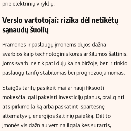
prie elektrinių viryklių.
Verslo vartotojai: rizika dėl netikėtų
sąnaudų šuolių
Pramonės ir paslaugų įmonėms dujos dažnai
svarbios kaip technologinis kuras ar šilumos šaltinis.
Joms svarbi ne tik pati dujų kaina biržoje, bet ir tinklo
paslaugų tarifų stabilumas bei prognozuojamumas.
Staigūs tarifų pasikeitimai ar nauji fiksuoti
mokesčiai gali pakeisti investicijų planus, prailginti
atsipirkimo laiką arba paskatinti spartesnę
alternatyvių energijos šaltinių paiešką. Dėl to
įmonės vis dažniau vertina ilgalaikes sutartis,