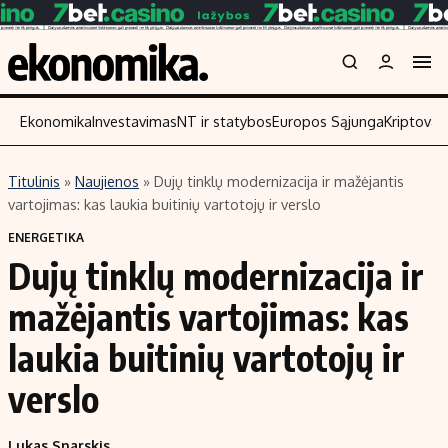
Ekonomika
Investavimas
NT ir statybos
Europos Sąjunga
Kriptoval
Titulinis
»
Naujienos
»
Dujų tinklų modernizacija ir mažėjantis
Turinys
Skaitykite
vartojimas: kas laukia buitinių vartotojų ir verslo
Naujienos
Finansai
ENERGETIKA
Dujų tinklų modernizacija ir
Aplinka
Įmonės
Verslas
Žemės ūkis
mažėjantis vartojimas: kas
Energetika
Technologijos
laukia buitinių vartotojų ir
Ekonomika
Laisvalaikis
verslo
Politika
NT ir statybos
Lukas Snarskis