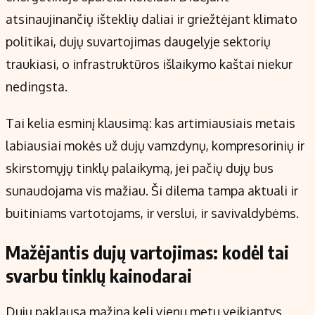
Kontaktai
atsinaujinančių išteklių daliai ir griežtėjant klimato
Regionų naujienos
politikai, dujų suvartojimas daugelyje sektorių
Indėlių palūkanos
traukiasi, o infrastruktūros išlaikymo kaštai niekur
nedingsta.
Tai kelia esminį klausimą: kas artimiausiais metais
labiausiai mokės už dujų vamzdynų, kompresorinių ir
skirstomųjų tinklų palaikymą, jei pačių dujų bus
sunaudojama vis mažiau. Ši dilema tampa aktuali ir
buitiniams vartotojams, ir verslui, ir savivaldybėms.
Mažėjantis dujų vartojimas: kodėl tai
svarbu tinklų kainodarai
Dujų paklausą mažina keli vienu metu veikiantys