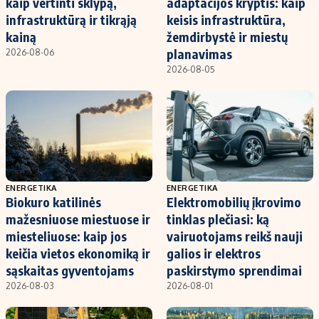
kaip vertinti sklypą,
adaptacijos kryptis: kaip
infrastruktūrą ir tikrąją
keisis infrastruktūra,
kainą
žemdirbystė ir miestų
planavimas
2026-08-06
2026-08-05
ENERGETIKA
ENERGETIKA
Biokuro katilinės
Elektromobilių įkrovimo
mažesniuose miestuose ir
tinklas plečiasi: ką
miesteliuose: kaip jos
vairuotojams reikš nauji
keičia vietos ekonomiką ir
galios ir elektros
sąskaitas gyventojams
paskirstymo sprendimai
2026-08-03
2026-08-01