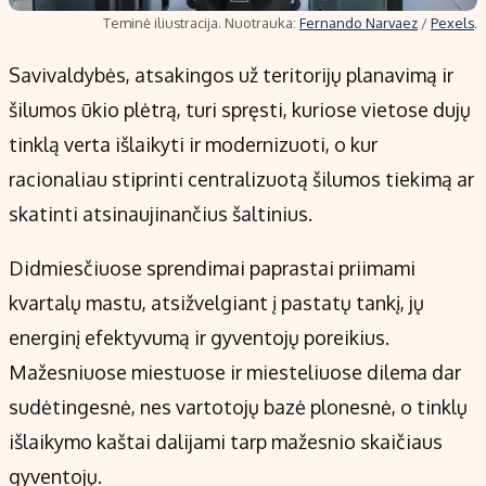
Teminė iliustracija. Nuotrauka:
Fernando Narvaez
/
Pexels
.
Savivaldybės, atsakingos už teritorijų planavimą ir
šilumos ūkio plėtrą, turi spręsti, kuriose vietose dujų
tinklą verta išlaikyti ir modernizuoti, o kur
racionaliau stiprinti centralizuotą šilumos tiekimą ar
skatinti atsinaujinančius šaltinius.
Didmiesčiuose sprendimai paprastai priimami
kvartalų mastu, atsižvelgiant į pastatų tankį, jų
energinį efektyvumą ir gyventojų poreikius.
Mažesniuose miestuose ir miesteliuose dilema dar
sudėtingesnė, nes vartotojų bazė plonesnė, o tinklų
išlaikymo kaštai dalijami tarp mažesnio skaičiaus
gyventojų.