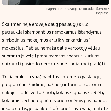
Pagrindinė iliustracija. Nuotrauka: SumUp /
Unsplash.
Skaitmeninėje erdvėje daug paslaugų siūlo
patraukliai skambančius nemokamus išbandymus,
simbolinius mokėjimus ar „tik vienkartinius“
mokesčius. Tačiau nemaža dalis vartotojų vėliau
supranta įsivėlę į prenumeratos spąstus, kuriuos
nutraukti pasirodo gerokai sudėtingiau nei pradėti.
Tokia praktika ypač paplitusi interneto paslaugų,
programėlių, žaidimų, pažinčių ir turinio platformų
rinkoje. Todėl verta žinoti, kokius signalus stebėti,
kokiomis technologinėmis priemonėmis pasinaudoti
ir kaip elgtis, jei banko išraše prieš savo valią matote