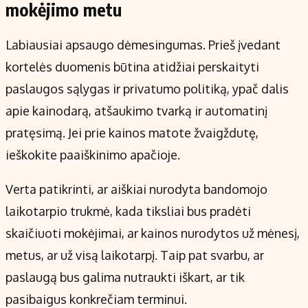
mokėjimo metu
Labiausiai apsaugo dėmesingumas. Prieš įvedant
kortelės duomenis būtina atidžiai perskaityti
paslaugos sąlygas ir privatumo politiką, ypač dalis
apie kainodarą, atšaukimo tvarką ir automatinį
pratęsimą. Jei prie kainos matote žvaigždutę,
ieškokite paaiškinimo apačioje.
Verta patikrinti, ar aiškiai nurodyta bandomojo
laikotarpio trukmė, kada tiksliai bus pradėti
skaičiuoti mokėjimai, ar kainos nurodytos už mėnesį,
metus, ar už visą laikotarpį. Taip pat svarbu, ar
paslaugą bus galima nutraukti iškart, ar tik
pasibaigus konkrečiam terminui.