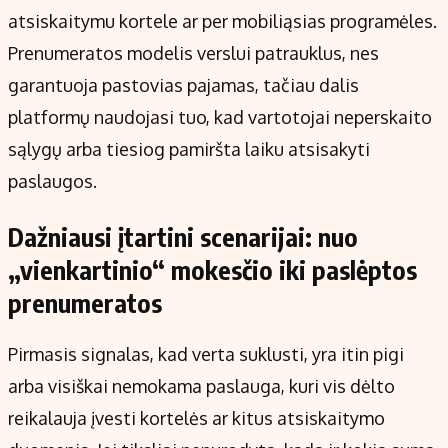
atsiskaitymu kortele ar per mobiliąsias programėles.
Prenumeratos modelis verslui patrauklus, nes
garantuoja pastovias pajamas, tačiau dalis
platformų naudojasi tuo, kad vartotojai neperskaito
sąlygų arba tiesiog pamiršta laiku atsisakyti
paslaugos.
Dažniausi įtartini scenarijai: nuo
„vienkartinio“ mokesčio iki paslėptos
prenumeratos
Pirmasis signalas, kad verta suklusti, yra itin pigi
arba visiškai nemokama paslauga, kuri vis dėlto
reikalauja įvesti kortelės ar kitus atsiskaitymo