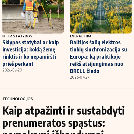
NT IR STATYBOS
ENERGETIKA
Sklypas statybai ar kaip
Baltijos šalių elektros
investicija: kokią žemę
tinklų sinchronizacija su
rinktis ir ko nepamiršti
Europa: ką praktikoje
prieš perkant
reikš atsijungimas nuo
BRELL žiedo
2026-07-29
2026-07-27
TECHNOLOGIJOS
Kaip atpažinti ir sustabdyti
prenumeratos spąstus: