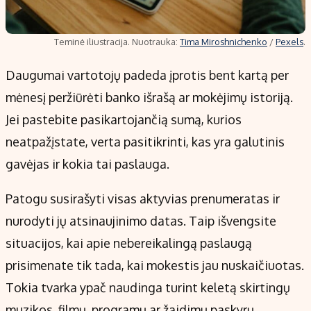
Teminė iliustracija. Nuotrauka:
Tima Miroshnichenko
/
Pexels
.
Daugumai vartotojų padeda įprotis bent kartą per
mėnesį peržiūrėti banko išrašą ar mokėjimų istoriją.
Jei pastebite pasikartojančią sumą, kurios
neatpažįstate, verta pasitikrinti, kas yra galutinis
gavėjas ir kokia tai paslauga.
Patogu susirašyti visas aktyvias prenumeratas ir
nurodyti jų atsinaujinimo datas. Taip išvengsite
situacijos, kai apie nebereikalingą paslaugą
prisimenate tik tada, kai mokestis jau nuskaičiuotas.
Tokia tvarka ypač naudinga turint keletą skirtingų
muzikos, filmų, programų ar žaidimų paskyrų.