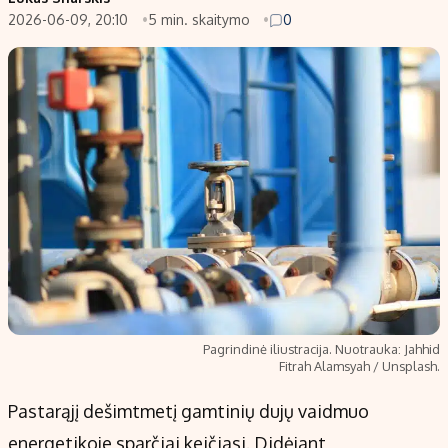
2026-06-09, 20:10
5 min. skaitymo
0
Populiarios temos
Titulinis
Investavimas
Nedarbo išmokos skaičiuoklė
Akcijų rinka
Indėliai
Saulės elektrinės
Indėlių skaičiuoklė
Kriptovaliutos
Būsto finansai
Infliacija
Įdomios naujienos
Migracija
Redakcija
Apie mus
Pagrindinė iliustracija. Nuotrauka: Jahhid
Redakcijos politika
Fitrah Alamsyah / Unsplash.
Privatumo politika
Pastarąjį dešimtmetį gamtinių dujų vaidmuo
Turinio žymėjimo taisyklės
energetikoje sparčiai keičiasi. Didėjant