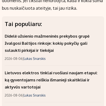
duomenis. Jei tiksliai nenurodyta, kada ir kokia suma
bus nuskaičiuota ateityje, tai jau rizika.
Tai populiaru:
Didelė užsienio mažmeninės prekybos grupė
žvalgosi Baltijos rinkoje: kokių pokyčių gali
sulaukti pirkėjai ir tiekėjai
2026-08-06
|
Lukas Snarskis
Lietuvos elektros tinklai ruošiasi naujam etapui:
ką gyventojams reiškia išmanieji skaitikliai ir
aktyvūs vartotojai
2026-08-06
|
Lukas Snarskis