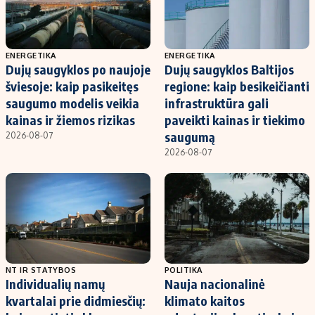
ENERGETIKA
ENERGETIKA
Dujų saugyklos po naujoje
Dujų saugyklos Baltijos
šviesoje: kaip pasikeitęs
regione: kaip besikeičianti
saugumo modelis veikia
infrastruktūra gali
kainas ir žiemos rizikas
paveikti kainas ir tiekimo
saugumą
2026-08-07
2026-08-07
NT IR STATYBOS
POLITIKA
Individualių namų
Nauja nacionalinė
kvartalai prie didmiesčių:
klimato kaitos