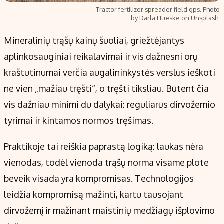
Tractor fertilizer spreader field gps. Photo
by Darla Hueske on Unsplash.
Mineralinių trąšų kainų šuoliai, griežtėjantys
aplinkosauginiai reikalavimai ir vis dažnesni orų
kraštutinumai verčia augalininkystės verslus ieškoti
ne vien „mažiau tręšti“, o tręšti tiksliau. Būtent čia
vis dažniau minimi du dalykai: reguliarūs dirvožemio
tyrimai ir kintamos normos tręšimas.
Praktikoje tai reiškia paprastą logiką: laukas nėra
vienodas, todėl vienoda trąšų norma visame plote
beveik visada yra kompromisas. Technologijos
leidžia kompromisą mažinti, kartu tausojant
dirvožemį ir mažinant maistinių medžiagų išplovimo