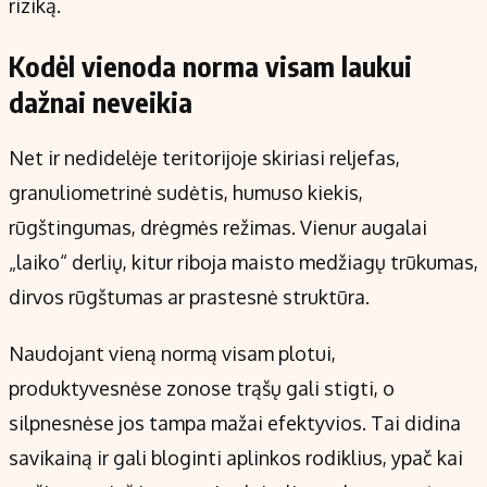
riziką.
Kodėl vienoda norma visam laukui
dažnai neveikia
Net ir nedidelėje teritorijoje skiriasi reljefas,
granuliometrinė sudėtis, humuso kiekis,
rūgštingumas, drėgmės režimas. Vienur augalai
„laiko“ derlių, kitur riboja maisto medžiagų trūkumas,
dirvos rūgštumas ar prastesnė struktūra.
Naudojant vieną normą visam plotui,
produktyvesnėse zonose trąšų gali stigti, o
silpnesnėse jos tampa mažai efektyvios. Tai didina
savikainą ir gali bloginti aplinkos rodiklius, ypač kai