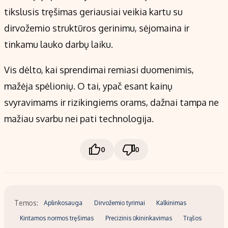
tikslusis tręšimas geriausiai veikia kartu su
dirvožemio struktūros gerinimu, sėjomaina ir
tinkamu lauko darbų laiku.
Vis dėlto, kai sprendimai remiasi duomenimis,
mažėja spėlionių. O tai, ypač esant kainų
svyravimams ir rizikingiems orams, dažnai tampa ne
mažiau svarbu nei pati technologija.
0
0
Temos:
Aplinkosauga
Dirvožemio tyrimai
Kalkinimas
Kintamos normos tręšimas
Precizinis ūkininkavimas
Trąšos