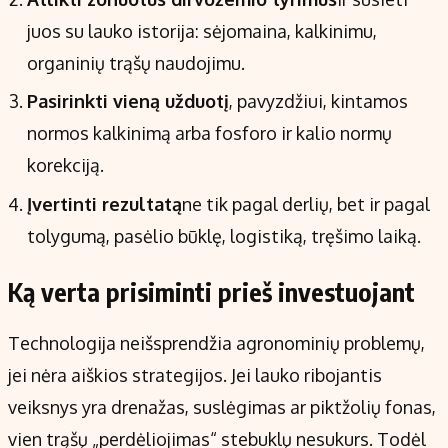
juos su lauko istorija: sėjomaina, kalkinimu,
organinių trąšų naudojimu.
Pasirinkti vieną užduotį
, pavyzdžiui, kintamos
normos kalkinimą arba fosforo ir kalio normų
korekciją.
Įvertinti rezultatą
ne tik pagal derlių, bet ir pagal
tolygumą, pasėlio būklę, logistiką, tręšimo laiką.
Ką verta prisiminti prieš investuojant
Technologija neišsprendžia agronominių problemų,
jei nėra aiškios strategijos. Jei lauko ribojantis
veiksnys yra drenažas, suslėgimas ar piktžolių fonas,
vien trąšų „perdėliojimas“ stebuklų nesukurs. Todėl