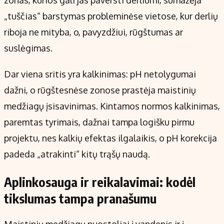
zonas, kurios gali jas paversti derliumi, sumažėja
„tuščias“ barstymas probleminėse vietose, kur derlių
riboja ne mityba, o, pavyzdžiui, rūgštumas ar
suslėgimas.
Dar viena sritis yra kalkinimas: pH netolygumai
dažni, o rūgštesnėse zonose prastėja maistinių
medžiagų įsisavinimas. Kintamos normos kalkinimas,
paremtas tyrimais, dažnai tampa logišku pirmu
projektu, nes kalkių efektas ilgalaikis, o pH korekcija
padeda „atrakinti“ kitų trąšų naudą.
Aplinkosauga ir reikalavimai: kodėl
tikslumas tampa pranašumu