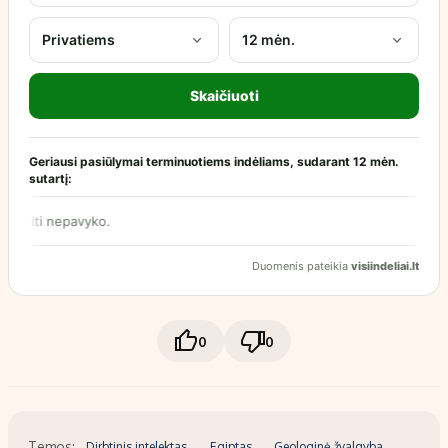
0
0
Temos:
Dirbtinis intelektas
Egiptas
Geologinė žvalgyba