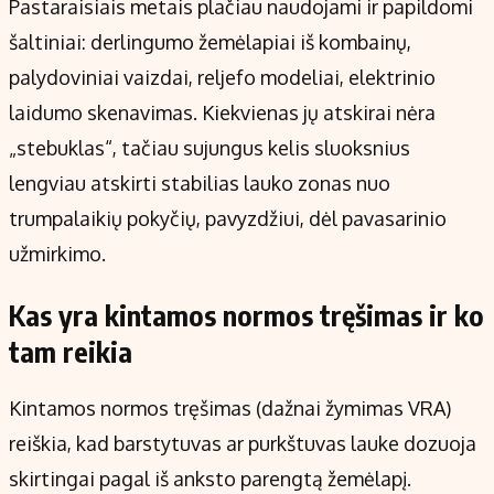
Pastaraisiais metais plačiau naudojami ir papildomi
šaltiniai: derlingumo žemėlapiai iš kombainų,
palydoviniai vaizdai, reljefo modeliai, elektrinio
laidumo skenavimas. Kiekvienas jų atskirai nėra
„stebuklas“, tačiau sujungus kelis sluoksnius
lengviau atskirti stabilias lauko zonas nuo
trumpalaikių pokyčių, pavyzdžiui, dėl pavasarinio
užmirkimo.
Kas yra kintamos normos tręšimas ir ko
tam reikia
Kintamos normos tręšimas (dažnai žymimas VRA)
reiškia, kad barstytuvas ar purkštuvas lauke dozuoja
skirtingai pagal iš anksto parengtą žemėlapį.