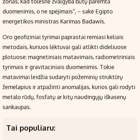
zonas, kad tolesnė žvalgyba būtų paremta
duomenimis, o ne spėjimais“, – sakė Egipto
energetikos ministras Karimas Badawis.
Oro geofiziniai tyrimai paprastai remiasi keliais
metodais, kuriuos lėktuvai gali atlikti dideliuose
plotuose: magnetiniais matavimais, radiometriniais
tyrimais ir gravitaciniais duomenimis. Tokie
matavimai leidžia sudaryti požeminių struktūrų
žemėlapius ir atpažinti anomalijas, kurios gali rodyti
metalo rūdų, fosfatų ar kitų naudingųjų iškasenų
sankaupas.
Tai populiaru: