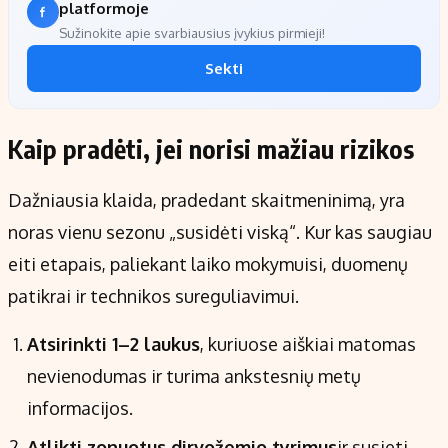
platformoje
Sužinokite apie svarbiausius įvykius pirmieji!
Sekti
Kaip pradėti, jei norisi mažiau rizikos
Dažniausia klaida, pradedant skaitmeninimą, yra
noras vienu sezonu „susidėti viską“. Kur kas saugiau
eiti etapais, paliekant laiko mokymuisi, duomenų
patikrai ir technikos sureguliavimui.
Atsirinkti 1–2 laukus
, kuriuose aiškiai matomas
nevienodumas ir turima ankstesnių metų
informacijos.
Atlikti zonuotus dirvožemio tyrimus
ir susieti