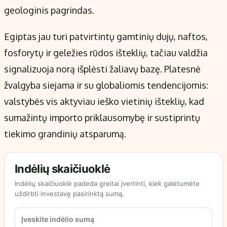
geologinis pagrindas.
Egiptas jau turi patvirtintų gamtinių dujų, naftos,
fosforytų ir geležies rūdos išteklių, tačiau valdžia
signalizuoja norą išplėsti žaliavų bazę. Platesnė
žvalgyba siejama ir su globaliomis tendencijomis:
valstybės vis aktyviau ieško vietinių išteklių, kad
sumažintų importo priklausomybę ir sustiprintų
tiekimo grandinių atsparumą.