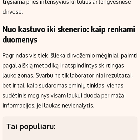
tręšiama prieš intensyvius kritulius ar lengvesnėse
dirvose.
Nuo kastuvo iki skenerio: kaip renkami
duomenys
Pagrindas vis tiek išlieka dirvožemio mėginiai, paimti
pagal aiškią metodiką ir atspindintys skirtingas
lauko zonas. Svarbu ne tik laboratoriniai rezultatai,
bet ir tai, kaip sudaromas ėminių tinklas: vienas
sudėtinis mėginys visam laukui duoda per mažai
informacijos, jei laukas nevienalytis.
Tai populiaru: