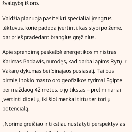
Kontaktai
žvalgybą iš oro.
Regionų naujienos
Valdžia planuoja pasitelkti specialiai įrengtus
Indėlių palūkanos
lėktuvus, kurie padeda įvertinti, kas slypi po žeme,
dar prieš pradedant brangius gręžinius.
Apie sprendimą paskelbė energetikos ministras
Karimas Badawis, nurodęs, kad darbai apims Rytų ir
Vakarų dykumas bei Sinajaus pusiasalį. Tai bus
pirmieji tokio masto oro geofizikos tyrimai Egipte
per maždaug 42 metus, o jų tikslas – preliminariai
įvertinti didelių, iki šiol menkai tirtų teritorijų
potencialą.
„Norime greičiau ir tiksliau nustatyti perspektyvias