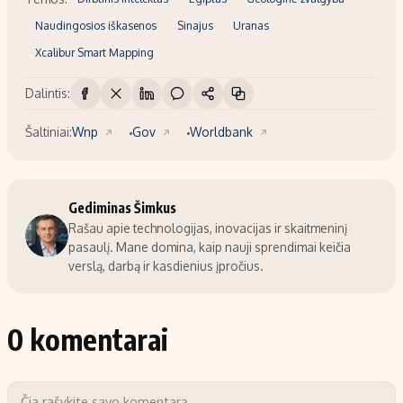
Naudingosios iškasenos
Sinajus
Uranas
Xcalibur Smart Mapping
Dalintis:
Šaltiniai:
Wnp
Gov
Worldbank
Gediminas Šimkus
Rašau apie technologijas, inovacijas ir skaitmeninį
pasaulį. Mane domina, kaip nauji sprendimai keičia
verslą, darbą ir kasdienius įpročius.
0 komentarai