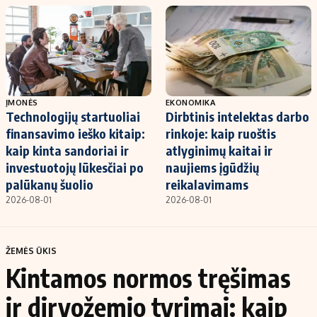
ĮMONĖS
EKONOMIKA
Technologijų startuoliai
Dirbtinis intelektas darbo
finansavimo ieško kitaip:
rinkoje: kaip ruoštis
kaip kinta sandoriai ir
atlyginimų kaitai ir
investuotojų lūkesčiai po
naujiems įgūdžių
palūkanų šuolio
reikalavimams
2026-08-01
2026-08-01
ŽEMĖS ŪKIS
Kintamos normos tręšimas
ir dirvožemio tyrimai: kaip