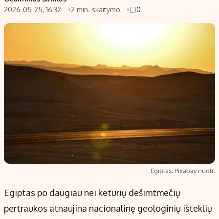
2026-05-25, 16:32
2 min. skaitymo
0
Populiarios temos
Titulinis
Investavimas
Nedarbo išmokos skaičiuoklė
Akcijų rinka
Indėliai
Saulės elektrinės
Indėlių skaičiuoklė
Kriptovaliutos
Būsto finansai
Infliacija
Įdomios naujienos
Migracija
Redakcija
Apie mus
Egiptas. Pixabay nuotr.
Redakcijos politika
Egiptas po daugiau nei keturių dešimtmečių
Privatumo politika
pertraukos atnaujina nacionalinę geologinių išteklių
Turinio žymėjimo taisyklės