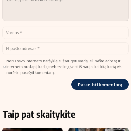
Noriu savo interneto naršyklėje išsaugoti vardą, el. pašto adresą ir
interneto puslapį, kad jų nebereiktų įvesti iš naujo, kai kitą kartą vėl
norėsiu parašyti komentarą.
Taip pat skaitykite