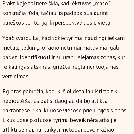
Praktikoje tai nereiškia, kad lėktuvas „mato“
konkrečią rūdą, tačiau jis padeda susiaurinti
paieškos teritoriją iki perspektyviausių vietų.
Ypač svarbu tai, kad tokie tyrimai naudingi ieškant
metalų telkinių, o radiometriniai matavimai gali
padėti identifikuoti ir su uranu siejamas zonas, kur
reikalingas atskiras, griežtai reglamentuojamas
vertinimas.
Egiptas pabrėžia, kad iki šiol detaliau ištirta tik
nedidelė šalies dalis: daugiau darbų atlikta
pakrantėse ir kai kuriose vietose prie Libijos sienos.
Likusiuose plotuose tyrimų beveik nėra arba jie
atlikti seniai, kai taikyti metodai buvo mažiau