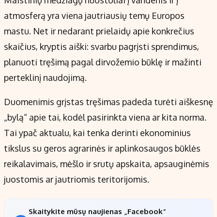
Maistinių medžiagų nuostoliai į vandenis ir į
atmosferą yra viena jautriausių temų Europos
mastu. Net ir nedarant prielaidų apie konkrečius
skaičius, kryptis aiški: svarbu pagrįsti sprendimus,
planuoti tręšimą pagal dirvožemio būklę ir mažinti
perteklinį naudojimą.
Duomenimis grįstas tręšimas padeda turėti aiškesnę
„bylą“ apie tai, kodėl pasirinkta viena ar kita norma.
Tai ypač aktualu, kai tenka derinti ekonominius
tikslus su geros agrarinės ir aplinkosaugos būklės
reikalavimais, mėšlo ir srutų apskaita, apsauginėmis
juostomis ar jautriomis teritorijomis.
Skaitykite mūsų naujienas „Facebook“