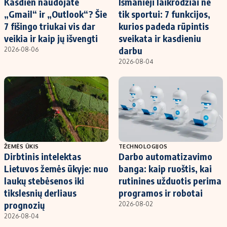
Kasdien naudojate
Išmanieji laikrodžiai ne
„Gmail“ ir „Outlook“? Šie
tik sportui: 7 funkcijos,
7 fišingo triukai vis dar
kurios padeda rūpintis
veikia ir kaip jų išvengti
sveikata ir kasdieniu
darbu
2026-08-06
2026-08-04
ŽEMĖS ŪKIS
TECHNOLOGIJOS
Dirbtinis intelektas
Darbo automatizavimo
Lietuvos žemės ūkyje: nuo
banga: kaip ruoštis, kai
laukų stebėsenos iki
rutinines užduotis perima
tikslesnių derliaus
programos ir robotai
prognozių
2026-08-02
2026-08-04