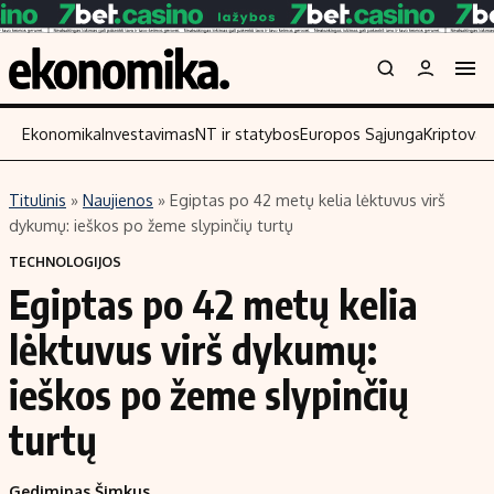
Ekonomika
Investavimas
NT ir statybos
Europos Sąjunga
Kriptoval
Titulinis
»
Naujienos
»
Egiptas po 42 metų kelia lėktuvus virš
Turinys
Skaitykite
dykumų: ieškos po žeme slypinčių turtų
Naujienos
Finansai
TECHNOLOGIJOS
Egiptas po 42 metų kelia
Aplinka
Įmonės
Verslas
Žemės ūkis
lėktuvus virš dykumų:
Energetika
Technologijos
ieškos po žeme slypinčių
Ekonomika
Laisvalaikis
turtų
Politika
NT ir statybos
Gediminas Šimkus