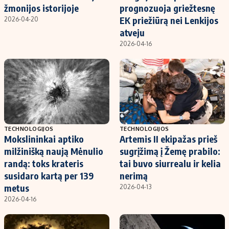
žmonijos istorijoje
prognozuoja griežtesnę
EK priežiūrą nei Lenkijos
2026-04-20
atveju
2026-04-16
TECHNOLOGIJOS
TECHNOLOGIJOS
Mokslininkai aptiko
Artemis II ekipažas prieš
milžinišką naują Mėnulio
sugrįžimą į Žemę prabilo:
randą: toks krateris
tai buvo siurrealu ir kelia
susidaro kartą per 139
nerimą
metus
2026-04-13
2026-04-16