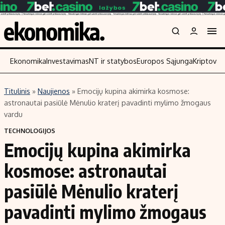
Ekonomika
Investavimas
NT ir statybos
Europos Sąjunga
Kriptoval
Titulinis
»
Naujienos
»
Emocijų kupina akimirka kosmose:
Turinys
Skaitykite
astronautai pasiūlė Mėnulio kraterį pavadinti mylimo žmogaus
vardu
Naujienos
Finansai
TECHNOLOGIJOS
Aplinka
Įmonės
Emocijų kupina akimirka
Verslas
Žemės ūkis
kosmose: astronautai
Energetika
Technologijos
Ekonomika
Laisvalaikis
pasiūlė Mėnulio kraterį
Politika
pavadinti mylimo žmogaus
NT ir statybos