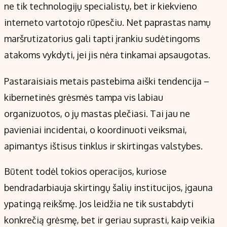
ne tik technologijų specialistų, bet ir kiekvieno
interneto vartotojo rūpesčiu. Net paprastas namų
maršrutizatorius gali tapti įrankiu sudėtingoms
atakoms vykdyti, jei jis nėra tinkamai apsaugotas.
Pastaraisiais metais pastebima aiški tendencija –
kibernetinės grėsmės tampa vis labiau
organizuotos, o jų mastas plečiasi. Tai jau ne
pavieniai incidentai, o koordinuoti veiksmai,
apimantys ištisus tinklus ir skirtingas valstybes.
Būtent todėl tokios operacijos, kuriose
bendradarbiauja skirtingų šalių institucijos, įgauna
ypatingą reikšmę. Jos leidžia ne tik sustabdyti
konkrečią grėsmę, bet ir geriau suprasti, kaip veikia