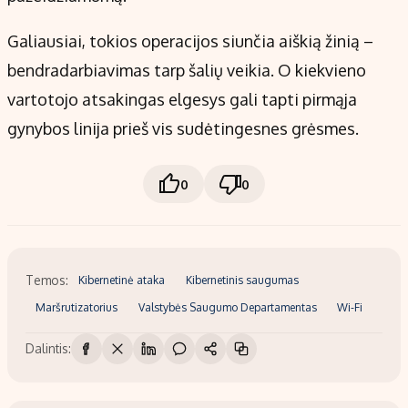
Galiausiai, tokios operacijos siunčia aiškią žinią –
bendradarbiavimas tarp šalių veikia. O kiekvieno
vartotojo atsakingas elgesys gali tapti pirmąja
gynybos linija prieš vis sudėtingesnes grėsmes.
0
0
Temos:
Kibernetinė ataka
Kibernetinis saugumas
Maršrutizatorius
Valstybės Saugumo Departamentas
Wi-Fi
Dalintis: