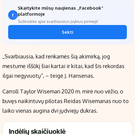
Skaitykite mūsų naujienas „Facebook“
platformoje
Sužinokite apie svarbiausius įvykius pirmieji!
Sekti
„Svarbiausia, kad renkamės šią akimirką, jog
mestume iššūkį šiai kartai ir kitai, kad šis rekordas
ilgai negyvuotų“, – teigė J. Hansenas.
Carroll Taylor Wiseman 2020 m. mirė nuo vėžio, o
buvęs naikintuvų pilotas Reidas Wisemanas nuo to
laiko vienas augina dvi jųdviejų dukras.