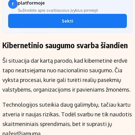
platformoje
Sužinokite apie svarbiausius įvykius pirmieji!
Sekti
Kibernetinio saugumo svarba šiandien
Ši situacija dar kartą parodo, kad kibernetinė erdvė
tapo neatsiejama nuo nacionalinio saugumo. Čia
vyksta procesai, kurie gali turėti realių pasekmių
valstybėms, organizacijoms ir pavieniams žmonėms.
Technologijos suteikia daug galimybių, tačiau kartu
atveria ir naujas rizikas. Todėl svarbu ne tik naudotis
skaitmeniniais sprendimais, bet ir suprasti jų
pažeidžiamumą.