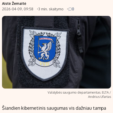
Aistė Žemaitė
2026-04-09, 09:58
3 min. skaitymo
0
Valstybės saugumo departamentas. ELTA /
Andrius Ufartas
Šiandien kibernetinis saugumas vis dažniau tampa