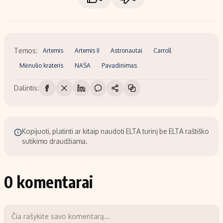
Temos:
Artemis
Artemis II
Astronautai
Carroll
Mėnulio krateris
NASA
Pavadinimas
Dalintis:
Kopijuoti, platinti ar kitaip naudoti ELTA turinį be ELTA raštiško
sutikimo draudžiama.
0 komentarai