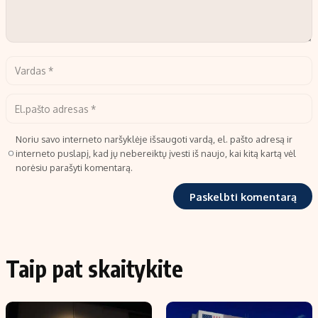
Noriu savo interneto naršyklėje išsaugoti vardą, el. pašto adresą ir
interneto puslapį, kad jų nebereiktų įvesti iš naujo, kai kitą kartą vėl
norėsiu parašyti komentarą.
Taip pat skaitykite