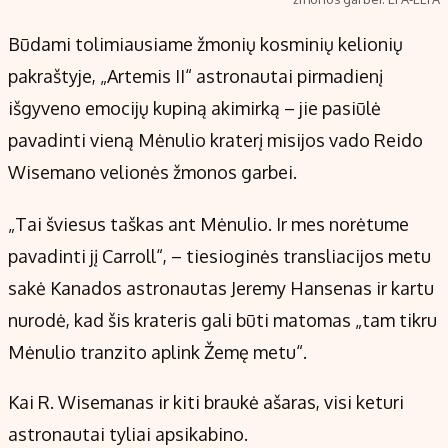
Kontaktai
Regionų naujienos
Būdami tolimiausiame žmonių kosminių kelionių
Indėlių palūkanos
pakraštyje, „Artemis II“ astronautai pirmadienį
išgyveno emocijų kupiną akimirką – jie pasiūlė
pavadinti vieną Mėnulio kraterį misijos vado Reido
Wisemano velionės žmonos garbei.
„Tai šviesus taškas ant Mėnulio. Ir mes norėtume
pavadinti jį Carroll“, – tiesioginės transliacijos metu
sakė Kanados astronautas Jeremy Hansenas ir kartu
nurodė, kad šis krateris gali būti matomas „tam tikru
Mėnulio tranzito aplink Žemę metu“.
Kai R. Wisemanas ir kiti braukė ašaras, visi keturi
astronautai tyliai apsikabino.