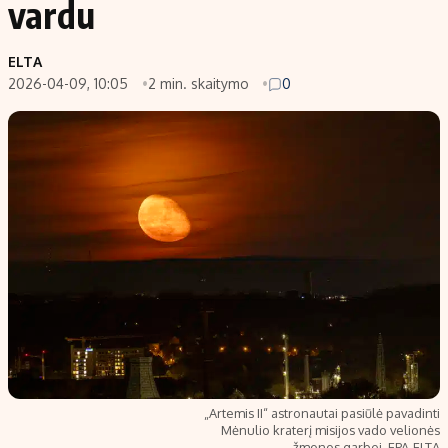
vardu
Populiarios temos
Titulinis
ELTA
Investavimas
Nedarbo išmokos skaičiuoklė
2026-04-09, 10:05
2 min. skaitymo
0
Akcijų rinka
Indėliai
Saulės elektrinės
Indėlių skaičiuoklė
Kriptovaliutos
Būsto finansai
Infliacija
Įdomios naujienos
Migracija
Redakcija
Apie mus
Redakcijos politika
Privatumo politika
„Artemis II“ astronautai pasiūlė pavadinti
Turinio žymėjimo taisyklės
Mėnulio kraterį misijos vado velionės
žmonos garbei. EPA-ELTA