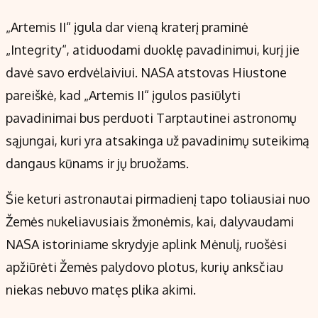
„Artemis II“ įgula dar vieną kraterį praminė
„Integrity“, atiduodami duoklę pavadinimui, kurį jie
davė savo erdvėlaiviui. NASA atstovas Hiustone
pareiškė, kad „Artemis II“ įgulos pasiūlyti
pavadinimai bus perduoti Tarptautinei astronomų
sąjungai, kuri yra atsakinga už pavadinimų suteikimą
dangaus kūnams ir jų bruožams.
Šie keturi astronautai pirmadienį tapo toliausiai nuo
Žemės nukeliavusiais žmonėmis, kai, dalyvaudami
NASA istoriniame skrydyje aplink Mėnulį, ruošėsi
apžiūrėti Žemės palydovo plotus, kurių anksčiau
niekas nebuvo matęs plika akimi.