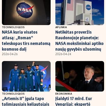
TECHNOLOGIJOS
APLINKA
NASA kuria visatos
Netikėtas proveržis
atlasą: „Roman“
Raudonojoje planetoje:
teleskopas tirs nematomą
NASA mokslininkai aptiko
kosmoso dalį
naujų gyvybės užuominų
2026-04-26
2026-04-24
TECHNOLOGIJOS
EKONOMIKA
„Artemis II” įgula tapo
Įšaldyti 17 mlrd. Eur
tolimiausiais keliautojais
Vengrijai: ekspertė