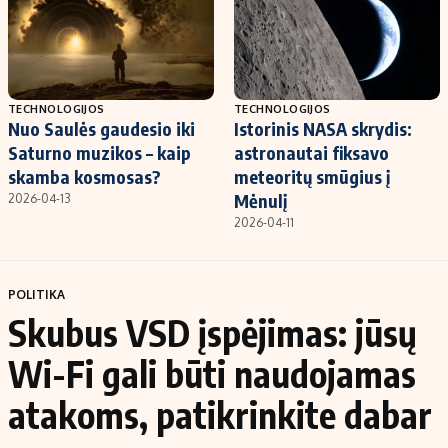
TECHNOLOGIJOS
TECHNOLOGIJOS
Nuo Saulės gaudesio iki
Istorinis NASA skrydis:
Saturno muzikos – kaip
astronautai fiksavo
skamba kosmosas?
meteoritų smūgius į
Mėnulį
2026-04-13
2026-04-11
POLITIKA
Skubus VSD įspėjimas: jūsų
Wi-Fi gali būti naudojamas
atakoms, patikrinkite dabar