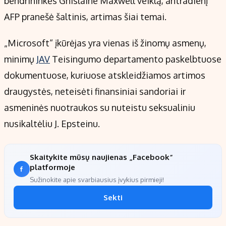
bendrininkės Ghislaine Maxwell veiklą, antradienį
Kontaktai
AFP pranešė šaltinis, artimas šiai temai.
Regionų naujienos
Indėlių palūkanos
„Microsoft“ įkūrėjas yra vienas iš žinomų asmenų,
minimų
JAV
Teisingumo departamento paskelbtuose
dokumentuose, kuriuose atskleidžiamos artimos
draugystės, neteisėti finansiniai sandoriai ir
asmeninės nuotraukos su nuteistu seksualiniu
nusikaltėliu J. Epsteinu.
Skaitykite mūsų naujienas „Facebook“
platformoje
Sužinokite apie svarbiausius įvykius pirmieji!
Sekti