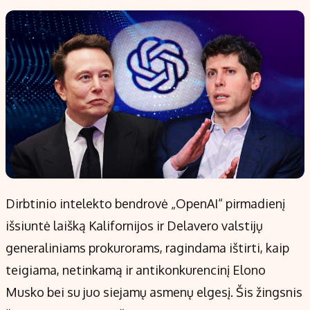
Dirbtinio intelekto bendrovė „OpenAI“ pirmadienį
išsiuntė laišką Kalifornijos ir Delavero valstijų
generaliniams prokurorams, ragindama ištirti, kaip
teigiama, netinkamą ir antikonkurencinį Elono
Musko bei su juo siejamų asmenų elgesį. Šis žingsnis