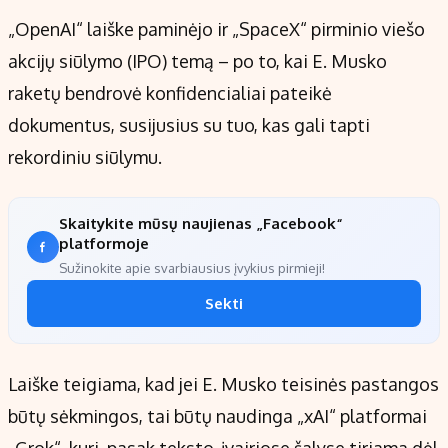
„OpenAI“ laiške paminėjo ir „SpaceX“ pirminio viešo
akcijų siūlymo (IPO) temą – po to, kai E. Musko
raketų bendrovė konfidencialiai pateikė
dokumentus, susijusius su tuo, kas gali tapti
rekordiniu siūlymu.
Skaitykite mūsų naujienas „Facebook“
platformoje
Sužinokite apie svarbiausius įvykius pirmieji!
Sekti
Laiške teigiama, kad jei E. Musko teisinės pastangos
būtų sėkmingos, tai būtų naudinga „xAI“ platformai
„Grok“, kuri, pasak teksto, įvairiose šalyse tiriama dėl