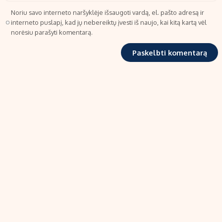
Noriu savo interneto naršyklėje išsaugoti vardą, el. pašto adresą ir
interneto puslapį, kad jų nebereiktų įvesti iš naujo, kai kitą kartą vėl
norėsiu parašyti komentarą.
TIPRO, UAB
Kalvarijų g. 99A-33, LT-08219 Vilnius