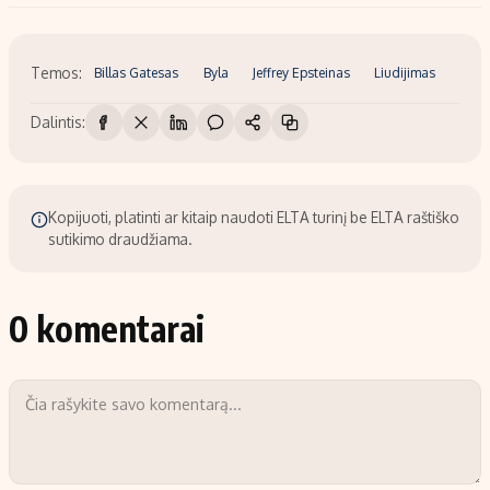
Temos:
Billas Gatesas
Byla
Jeffrey Epsteinas
Liudijimas
Dalintis:
Kopijuoti, platinti ar kitaip naudoti ELTA turinį be ELTA raštiško
sutikimo draudžiama.
0 komentarai