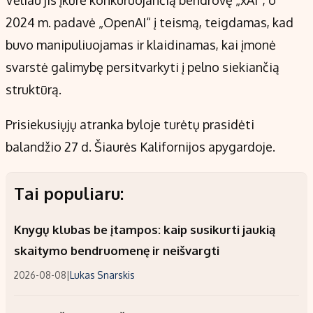
2024 m. padavė „OpenAI“ į teismą, teigdamas, kad
buvo manipuliuojamas ir klaidinamas, kai įmonė
svarstė galimybę persitvarkyti į pelno siekiančią
struktūrą.
Prisiekusiųjų atranka byloje turėtų prasidėti
balandžio 27 d. Šiaurės Kalifornijos apygardoje.
Tai populiaru:
Knygų klubas be įtampos: kaip susikurti jaukią
skaitymo bendruomenę ir neišvargti
2026-08-08
|
Lukas Snarskis