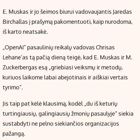
E. Muskas ir jo šeimos biurui vadovaujantis Jaredas
Birchallas į prašymą pakomentuoti, kaip nurodoma,
iš karto neatsakė.
„OpenAI“ pasaulinių reikalų vadovas Chrisas
Lehane’as tą pačią dieną teigė, kad E. Muskas ir M.
Zuckerbergas esą „griebiasi veiksmų ir metodų,
kuriuos laikome labai abejotinais ir aiškiai vertais
tyrimo“.
Jis taip pat kėlė klausimą, kodėl „du iš keturių
turtingiausių, galingiausių žmonių pasaulyje“ siekia
sustabdyti ne pelno siekiančios organizacijos
pažangą.