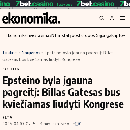
Ekonomika
Investavimas
NT ir statybos
Europos Sąjunga
Kriptoval
Titulinis
»
Naujienos
»
Epsteino byla įgauna pagreitį: Billas
Turinys
Skaitykite
Gatesas bus kviečiamas liudyti Kongrese
Naujienos
Finansai
POLITIKA
Epsteino byla įgauna
Aplinka
Įmonės
Verslas
Žemės ūkis
pagreitį: Billas Gatesas bus
Energetika
Technologijos
kviečiamas liudyti Kongrese
Ekonomika
Laisvalaikis
Politika
ELTA
NT ir statybos
2026-04-10, 07:15
1 min. skaitymo
0