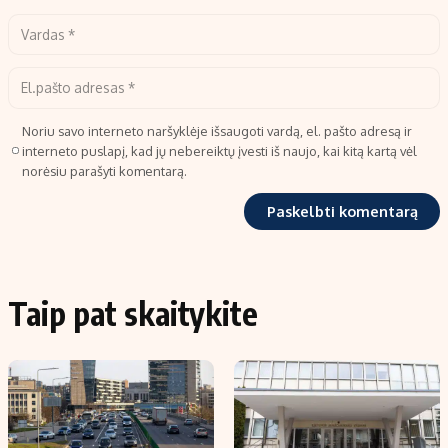
Noriu savo interneto naršyklėje išsaugoti vardą, el. pašto adresą ir
interneto puslapį, kad jų nebereiktų įvesti iš naujo, kai kitą kartą vėl
norėsiu parašyti komentarą.
Taip pat skaitykite