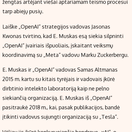
žengtas artėjant viešai aptariamam teismo procesui
tarp abiejų pusių.
Laiške „OpenAI“ strategijos vadovas Jasonas
Kwonas tvirtino, kad E. Muskas esą siekia silpninti
„OpenAI“ įvairiais išpuoliais, įskaitant veiksmų
koordinavimą su „Meta“ vadovu Marku Zuckerbergu.
E. Muskas ir „OpenAI“ vadovas Samas Altmanas
2015 m. kartu su kitais tyrėjais ir vadovais įkūrė
dirbtinio intelekto laboratoriją kaip ne pelno
siekiančią organizaciją. E. Muskas iš „OpenAI“
pasitraukė 2018 m., kai, pasak publikacijos, bandė
įtikinti vadovus sujungti organizaciją su „Tesla“.
Vėliau jis įkūrė konkuruojančią bendrovę „xAI“, o