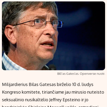
Populiarios temos
Titulinis
Investavimas
Nedarbo išmokos skaičiuoklė
Akcijų rinka
Indėliai
Saulės elektrinės
Indėlių skaičiuoklė
Kriptovaliutos
Būsto finansai
Infliacija
Įdomios naujienos
Migracija
Redakcija
Bill'as Gates'as. Openverse nuotr.
Apie mus
Milijardierius Bilas Gatesas birželio 10 d. liudys
Redakcijos politika
Kongreso komitete, tiriančiame jau mirusio nuteisto
Privatumo politika
seksualinio nusikaltėlio Jeffrey Epsteino ir jo
Turinio žymėjimo taisyklės