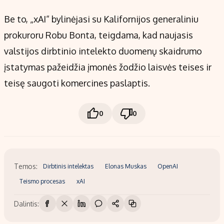
Be to, „xAI“ bylinėjasi su Kalifornijos generaliniu
prokuroru Robu Bonta, teigdama, kad naujasis
valstijos dirbtinio intelekto duomenų skaidrumo
įstatymas pažeidžia įmonės žodžio laisvės teises ir
teisę saugoti komercines paslaptis.
0
0
Temos:
Dirbtinis intelektas
Elonas Muskas
OpenAI
Teismo procesas
xAI
Dalintis: