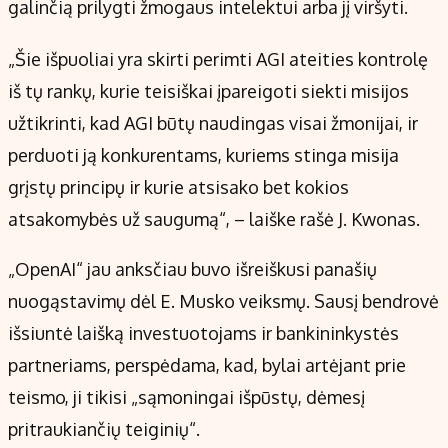
galinčią prilygti žmogaus intelektui arba jį viršyti.
„Šie išpuoliai yra skirti perimti AGI ateities kontrolę
iš tų rankų, kurie teisiškai įpareigoti siekti misijos
užtikrinti, kad AGI būtų naudingas visai žmonijai, ir
perduoti ją konkurentams, kuriems stinga misija
grįstų principų ir kurie atsisako bet kokios
atsakomybės už saugumą“, – laiške rašė J. Kwonas.
„OpenAI“ jau anksčiau buvo išreiškusi panašių
nuogąstavimų dėl E. Musko veiksmų. Sausį bendrovė
išsiuntė laišką investuotojams ir bankininkystės
partneriams, perspėdama, kad, bylai artėjant prie
teismo, ji tikisi „sąmoningai išpūstų, dėmesį
pritraukiančių teiginių“.