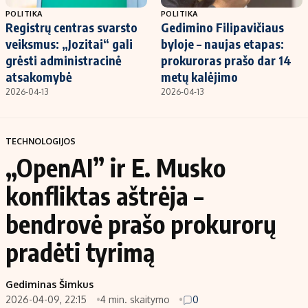
POLITIKA
POLITIKA
Registrų centras svarsto
Gedimino Filipavičiaus
veiksmus: „Jozitai“ gali
byloje – naujas etapas:
grėsti administracinė
prokuroras prašo dar 14
atsakomybė
metų kalėjimo
2026-04-13
2026-04-13
TECHNOLOGIJOS
„OpenAI” ir E. Musko
konfliktas aštrėja –
bendrovė prašo prokurorų
pradėti tyrimą
Gediminas Šimkus
2026-04-09, 22:15
4 min. skaitymo
0