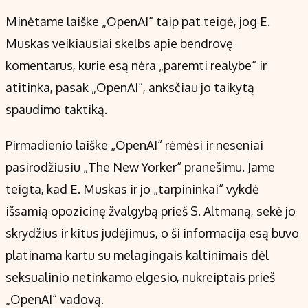
Minėtame laiške „OpenAI“ taip pat teigė, jog E.
Muskas veikiausiai skelbs apie bendrovę
komentarus, kurie esą nėra „paremti realybe“ ir
atitinka, pasak „OpenAI“, anksčiau jo taikytą
spaudimo taktiką.
Pirmadienio laiške „OpenAI“ rėmėsi ir neseniai
pasirodžiusiu „The New Yorker“ pranešimu. Jame
teigta, kad E. Muskas ir jo „tarpininkai“ vykdė
išsamią opozicinę žvalgybą prieš S. Altmaną, sekė jo
skrydžius ir kitus judėjimus, o ši informacija esą buvo
platinama kartu su melagingais kaltinimais dėl
seksualinio netinkamo elgesio, nukreiptais prieš
„OpenAI“ vadovą.