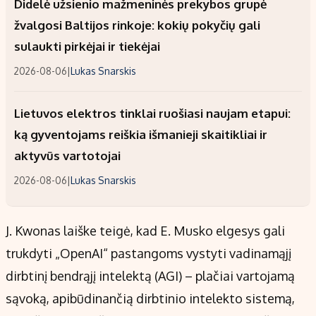
Didelė užsienio mažmeninės prekybos grupė
žvalgosi Baltijos rinkoje: kokių pokyčių gali
sulaukti pirkėjai ir tiekėjai
2026-08-06
|
Lukas Snarskis
Lietuvos elektros tinklai ruošiasi naujam etapui:
ką gyventojams reiškia išmanieji skaitikliai ir
aktyvūs vartotojai
2026-08-06
|
Lukas Snarskis
J. Kwonas laiške teigė, kad E. Musko elgesys gali
trukdyti „OpenAI“ pastangoms vystyti vadinamąjį
dirbtinį bendrąjį intelektą (AGI) – plačiai vartojamą
sąvoką, apibūdinančią dirbtinio intelekto sistemą,