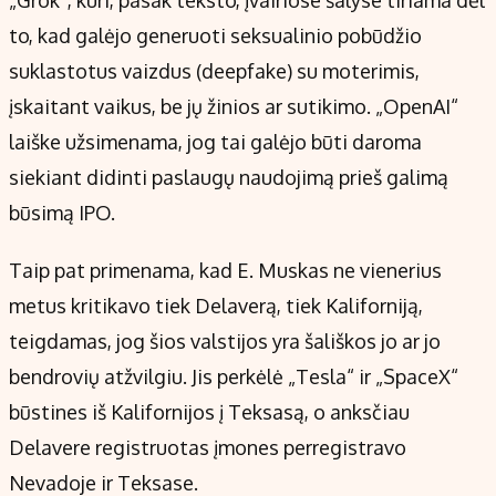
to, kad galėjo generuoti seksualinio pobūdžio
suklastotus vaizdus (deepfake) su moterimis,
įskaitant vaikus, be jų žinios ar sutikimo. „OpenAI“
laiške užsimenama, jog tai galėjo būti daroma
siekiant didinti paslaugų naudojimą prieš galimą
būsimą IPO.
Taip pat primenama, kad E. Muskas ne vienerius
metus kritikavo tiek Delaverą, tiek Kaliforniją,
teigdamas, jog šios valstijos yra šališkos jo ar jo
bendrovių atžvilgiu. Jis perkėlė „Tesla“ ir „SpaceX“
būstines iš Kalifornijos į Teksasą, o anksčiau
Delavere registruotas įmones perregistravo
Nevadoje ir Teksase.