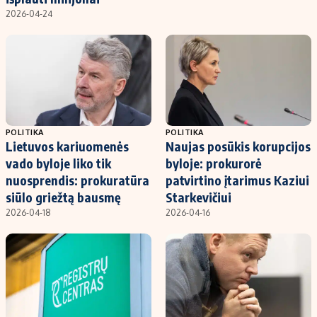
2026-04-24
POLITIKA
POLITIKA
Lietuvos kariuomenės
Naujas posūkis korupcijos
vado byloje liko tik
byloje: prokurorė
nuosprendis: prokuratūra
patvirtino įtarimus Kaziui
siūlo griežtą bausmę
Starkevičiui
2026-04-18
2026-04-16