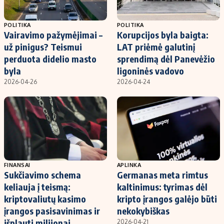
POLITIKA
POLITIKA
Vairavimo pažymėjimai –
Korupcijos byla baigta:
už pinigus? Teismui
LAT priėmė galutinį
perduota didelio masto
sprendimą dėl Panevėžio
byla
ligoninės vadovo
2026-04-26
2026-04-24
FINANSAI
APLINKA
Sukčiavimo schema
Germanas meta rimtus
keliauja į teismą:
kaltinimus: tyrimas dėl
kriptovaliutų kasimo
kripto įrangos galėjo būti
įrangos pasisavinimas ir
nekokybiškas
išplauti milijonai
2026-04-21