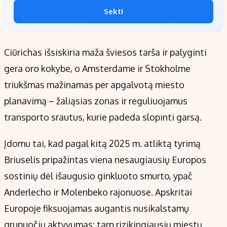
Sekti
Ciūrichas išsiskiria maža šviesos tarša ir palyginti
gera oro kokybe, o Amsterdame ir Stokholme
triukšmas mažinamas per apgalvotą miesto
planavimą – žaliąsias zonas ir reguliuojamus
transporto srautus, kurie padeda slopinti garsą.
Įdomu tai, kad pagal kitą 2025 m. atliktą tyrimą
Briuselis pripažintas viena nesaugiausių Europos
sostinių dėl išaugusio ginkluoto smurto, ypač
Anderlecho ir Molenbeko rajonuose. Apskritai
Europoje fiksuojamas augantis nusikalstamų
grupuočių aktyvumas: tarp rizikingiausių miestų