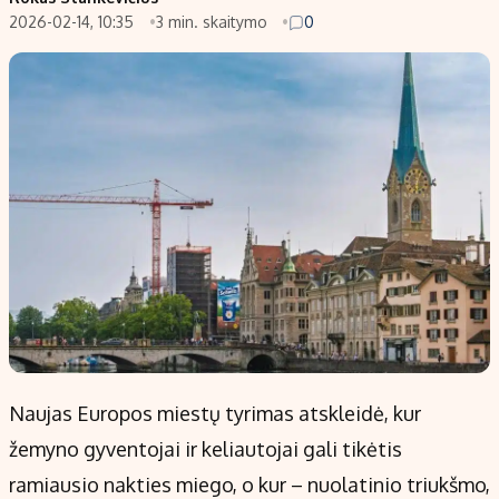
2026-02-14, 10:35
3 min. skaitymo
0
Populiarios temos
Titulinis
Investavimas
Nedarbo išmokos skaičiuoklė
Akcijų rinka
Indėliai
Saulės elektrinės
Indėlių skaičiuoklė
Kriptovaliutos
Būsto finansai
Infliacija
Įdomios naujienos
Migracija
Redakcija
Apie mus
Redakcijos politika
Naujas Europos miestų tyrimas atskleidė, kur
Privatumo politika
žemyno gyventojai ir keliautojai gali tikėtis
Turinio žymėjimo taisyklės
ramiausio nakties miego, o kur – nuolatinio triukšmo,