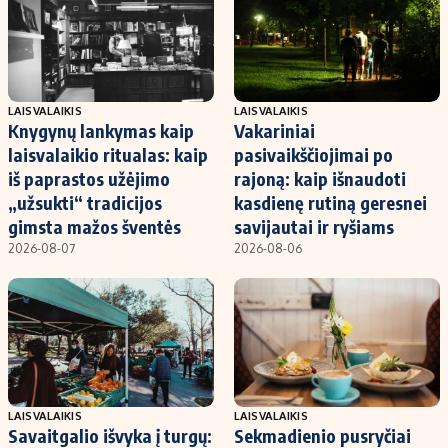
LAISVALAIKIS
LAISVALAIKIS
Knygynų lankymas kaip
Vakariniai
laisvalaikio ritualas: kaip
pasivaikščiojimai po
iš paprastos užėjimo
rajoną: kaip išnaudoti
„užsukti“ tradicijos
kasdienę rutiną geresnei
gimsta mažos šventės
savijautai ir ryšiams
2026-08-07
2026-08-06
LAISVALAIKIS
LAISVALAIKIS
Savaitgalio išvyka į turgų:
Sekmadienio pusryčiai