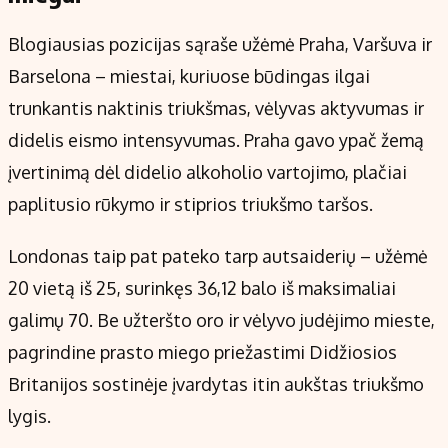
Blogiausias pozicijas sąraše užėmė Praha, Varšuva ir
Barselona – miestai, kuriuose būdingas ilgai
trunkantis naktinis triukšmas, vėlyvas aktyvumas ir
didelis eismo intensyvumas. Praha gavo ypač žemą
įvertinimą dėl didelio alkoholio vartojimo, plačiai
paplitusio rūkymo ir stiprios triukšmo taršos.
Londonas taip pat pateko tarp autsaiderių – užėmė
20 vietą iš 25, surinkęs 36,12 balo iš maksimaliai
galimų 70. Be užteršto oro ir vėlyvo judėjimo mieste,
pagrindine prasto miego priežastimi Didžiosios
Britanijos sostinėje įvardytas itin aukštas triukšmo
lygis.