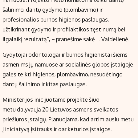
šalinimo, dantų gydymo (plombavimo) ir
profesionalios burnos higienos paslaugas,
užtikrinant gydymo ir profilaktikos tęstinumą bei
ilgalaikį rezultatą“, – pranešime sakė L. Vaidelienė.
Gydytojai odontologai ir burnos higienistai šiems
asmenims jų namuose ar socialinės globos įstaigoje
galės teikti higienos, plombavimo, nesudėtingo
dantų šalinimo ir kitas paslaugas.
Ministerijos inicijuotame projekte šiuo
metu dalyvauja 20 Lietuvos asmens sveikatos
priežiūros įstaigų. Planuojama, kad artimiausiu metu
į iniciatyvą įsitrauks ir dar keturios įstaigos.