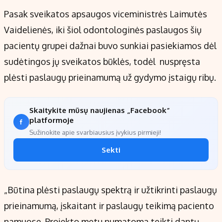
Pasak sveikatos apsaugos viceministrės Laimutės
Vaidelienės, iki šiol odontologinės paslaugos šių
pacientų grupei dažnai buvo sunkiai pasiekiamos dėl
sudėtingos jų sveikatos būklės, todėl nuspręsta
plėsti paslaugų prieinamumą už gydymo įstaigų ribų.
Skaitykite mūsų naujienas „Facebook“
platformoje
Sužinokite apie svarbiausius įvykius pirmieji!
Sekti
„Būtina plėsti paslaugų spektrą ir užtikrinti paslaugų
prieinamumą, įskaitant ir paslaugų teikimą paciento
namuose. Projekto metu numatoma teikti dantų