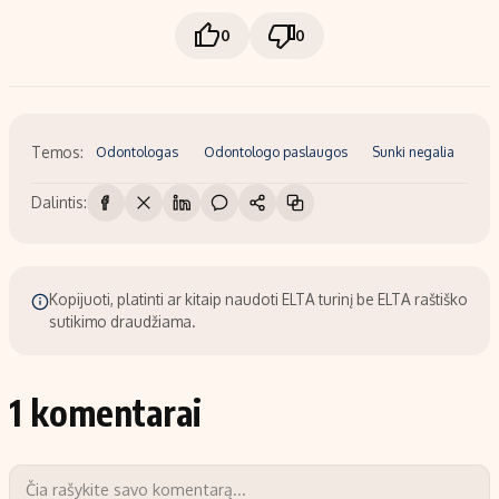
0
0
Temos:
Odontologas
Odontologo paslaugos
Sunki negalia
Dalintis:
Kopijuoti, platinti ar kitaip naudoti ELTA turinį be ELTA raštiško
sutikimo draudžiama.
1 komentarai