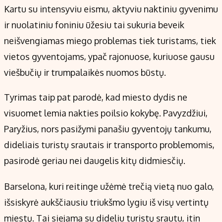
Kartu su intensyviu eismu, aktyviu naktiniu gyvenimu
ir nuolatiniu foniniu ūžesiu tai sukuria beveik
neišvengiamas miego problemas tiek turistams, tiek
vietos gyventojams, ypač rajonuose, kuriuose gausu
viešbučių ir trumpalaikės nuomos būstų.
Tyrimas taip pat parodė, kad miesto dydis ne
visuomet lemia nakties poilsio kokybę. Pavyzdžiui,
Paryžius, nors pasižymi panašiu gyventojų tankumu,
dideliais turistų srautais ir transporto problemomis,
pasirodė geriau nei daugelis kitų didmiesčių.
Barselona, kuri reitinge užėmė trečią vietą nuo galo,
išsiskyrė aukščiausiu triukšmo lygiu iš visų vertintų
miestų. Tai siejama su dideliu turistų srautu, itin