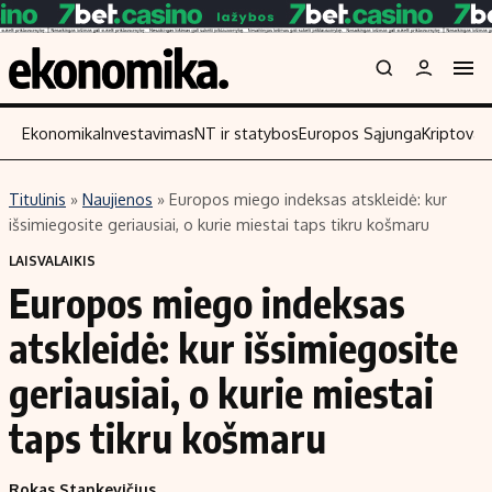
Ekonomika
Investavimas
NT ir statybos
Europos Sąjunga
Kriptoval
Titulinis
»
Naujienos
»
Europos miego indeksas atskleidė: kur
Turinys
Skaitykite
išsimiegosite geriausiai, o kurie miestai taps tikru košmaru
Naujienos
Finansai
LAISVALAIKIS
Europos miego indeksas
Aplinka
Įmonės
Verslas
Žemės ūkis
atskleidė: kur išsimiegosite
Energetika
Technologijos
geriausiai, o kurie miestai
Ekonomika
Laisvalaikis
taps tikru košmaru
Politika
NT ir statybos
Rokas Stankevičius