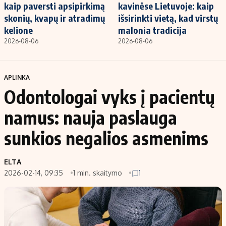
kaip paversti apsipirkimą
kavinėse Lietuvoje: kaip
skonių, kvapų ir atradimų
išsirinkti vietą, kad virstų
kelione
malonia tradicija
2026-08-06
2026-08-06
APLINKA
Odontologai vyks į pacientų
namus: nauja paslauga
sunkios negalios asmenims
ELTA
2026-02-14, 09:35
1 min. skaitymo
1