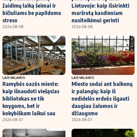
žaidimų laiką šeimai ir
Lietuvoje: kaip išsirinkti
bičiuliams be papildomo
maršrutą kasdieniam
streso
nusiteikimui gerinti
2026-08-08
2026-08-08
LAISVALAIKIS
LAISVALAIKIS
Ramybės oazės mieste:
Miesto sodai ant balkonų
kaip išnaudoti viešąsias
ir palangių: kaip iš
bibliotekas ne tik
nedidelės erdvės išgauti
knygoms, bet ir
daugiau žalumos ir
kokybiškam laikui sau
džiaugsmo
2026-08-07
2026-08-07