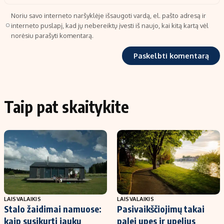
Noriu savo interneto naršyklėje išsaugoti vardą, el. pašto adresą ir
interneto puslapį, kad jų nebereiktų įvesti iš naujo, kai kitą kartą vėl
norėsiu parašyti komentarą.
Taip pat skaitykite
LAISVALAIKIS
LAISVALAIKIS
Stalo žaidimai namuose:
Pasivaikščiojimų takai
kaip susikurti jaukų
palei upes ir upelius