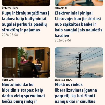
ŽEMĖS ŪKIS
FINANSAI
Pupų ir žirnių sugrįžimas į
Elektroniniai pinigai
laukus: kaip baltyminiai
Lietuvoje: kuo jie skiriasi
augalai perkuria pasėlių
nuo sąskaitos banke ir
struktūrą ir pajamas
kaip saugiai jais naudotis
kasdien
2026-08-06
2026-08-06
VERSLAS
ENERGETIKA
Nuotolinio darbo
Elektros rinkos
hibridinis etapas: kaip
liberalizavimas įgauna
darbo vietų sprendimai
pagreitį: ką turi žinoti
keičia biurų rinką ir
namų ūkiai ir smulkus