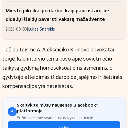
Miesto piknikai po darbo: kaip paprastai ir be
didelių išlaidų paversti vakarą maža švente
2026-08-03
|
Lukas Snarskis
Tačiau teisme A. Alekseičiko Kirinovo advokatai
teigė, kad interviu tema buvo apie sovietmečiu
taikytą gydymą homoseksualiems asmenims, o
gydytojo atleidimas iš darbo be įspėjimo ir išeitinės
kompensacijos yra neteisėtas.
Skaitykite mūsų naujienas „Facebook“
platformoje
Sužinokite apie svarbiausius įvykius pirmieji!
Sekti