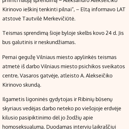
Kirinovo ieškinį tenkinti pilnai“, – Eltą informavo LAT
atstovė Tautvilė Merkevičiūtė.
Teismas sprendimą šioje byloje skelbs kovo 24 d. Jis
bus galutinis ir neskundžiamas.
Pernai gegužę Vilniaus miesto apylinkės teismas
atmetė iš darbo Vilniaus miesto psichikos sveikatos
centre, Vasaros gatvėje, atleisto A. Alekseičiko
Kirinovo skundą.
Ilgametis ligoninės gydytojas ir Ribinių būsenų
skyriaus vedėjas darbo neteko po viešojoje erdvėje
kilusio pasipiktinimo dėl jo žodžių apie
homoseksualumą. Duodamas interviu laikraščiui