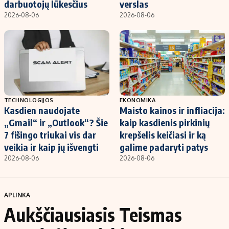
darbuotojų lūkesčius
verslas
2026-08-06
2026-08-06
TECHNOLOGIJOS
EKONOMIKA
Kasdien naudojate
Maisto kainos ir infliacija:
„Gmail“ ir „Outlook“? Šie
kaip kasdienis pirkinių
7 fišingo triukai vis dar
krepšelis keičiasi ir ką
veikia ir kaip jų išvengti
galime padaryti patys
2026-08-06
2026-08-06
APLINKA
Aukščiausiasis Teismas