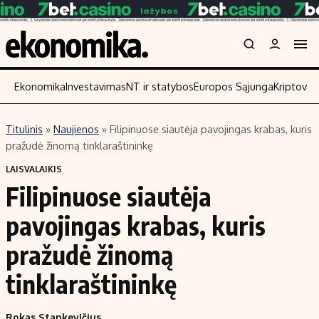
Ekonomika
Investavimas
NT ir statybos
Europos Sąjunga
Kriptoval
Titulinis
»
Naujienos
»
Filipinuose siautėja pavojingas krabas, kuris
Turinys
Skaitykite
pražudė žinomą tinklaraštininkę
Naujienos
Finansai
LAISVALAIKIS
Filipinuose siautėja
Aplinka
Įmonės
Verslas
Žemės ūkis
pavojingas krabas, kuris
Energetika
Technologijos
pražudė žinomą
Ekonomika
Laisvalaikis
tinklaraštininkę
Politika
NT ir statybos
Rokas Stankevičius