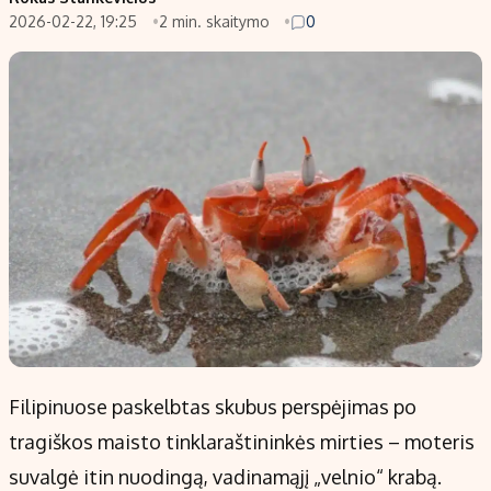
2026-02-22, 19:25
2 min. skaitymo
0
Populiarios temos
Titulinis
Investavimas
Nedarbo išmokos skaičiuoklė
Akcijų rinka
Indėliai
Saulės elektrinės
Indėlių skaičiuoklė
Kriptovaliutos
Būsto finansai
Infliacija
Įdomios naujienos
Migracija
Redakcija
Apie mus
Redakcijos politika
Filipinuose paskelbtas skubus perspėjimas po
Privatumo politika
tragiškos maisto tinklaraštininkės mirties – moteris
Turinio žymėjimo taisyklės
suvalgė itin nuodingą, vadinamąjį „velnio“ krabą.