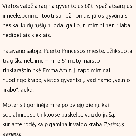
Kontaktai
Vietos valdžia ragina gyventojus būti ypač atsargius
Regionų naujienos
ir neeksperimentuoti su nežinomais jūros gyvūnais,
Indėlių palūkanos
nes kai kurių rūšių nuodai gali būti mirtini net ir labai
nedideliais kiekiais.
Palavano saloje, Puerto Princesos mieste, užfiksuota
tragiška nelaimė – mirė 51 metų maisto
tinklaraštininkė Emma Amit. Ji tapo mirtinai
nuodingo krabo, vietos gyventojų vadinamo „velnio
krabu“, auka.
Moteris ligoninėje mirė po dviejų dienų, kai
socialiniuose tinkluose paskelbė vaizdo įrašą,
kuriame rodė, kaip gamina ir valgo krabą
Zosimus
aeneus
.