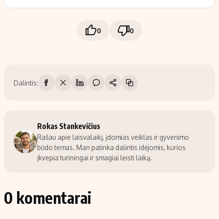
0
0
Dalintis:
Rokas Stankevičius
Rašau apie laisvalaikį, įdomias veiklas ir gyvenimo
būdo temas. Man patinka dalintis idėjomis, kurios
įkvepia turiningai ir smagiai leisti laiką.
0 komentarai