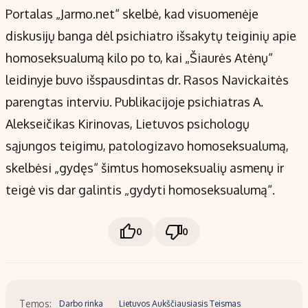
Portalas „Jarmo.net“ skelbė, kad visuomenėje
diskusijų banga dėl psichiatro išsakytų teiginių apie
homoseksualumą kilo po to, kai „Šiaurės Atėnų“
leidinyje buvo išspausdintas dr. Rasos Navickaitės
parengtas interviu. Publikacijoje psichiatras A.
Alekseičikas Kirinovas, Lietuvos psichologų
sąjungos teigimu, patologizavo homoseksualumą,
skelbėsi „gydęs“ šimtus homoseksualių asmenų ir
teigė vis dar galintis „gydyti homoseksualumą“.
0
0
Temos:
Darbo rinka
Lietuvos Aukščiausiasis Teismas