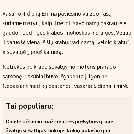
Vasario 4 dieną Emma paviešino vaizdo įrašą,
kuriame matyti, kaip ji netoli savo namų pakrantėje
gaudo nuodingus krabus, moliuskus ir sraiges. Vėliau
ji paruošė vieną iš šių krabų, vadinamą „velnio krabu“,
ir suvalgė jį prieš kamerą.
Netrukus po krabo suvalgymo moteris prarado
sąmonę ir skubiai buvo išgabenta į ligoninę.
Nepaisant medikų pastangų, vasario 6 dieną ji mirė.
Tai populiaru:
Didelė užsienio mažmeninės prekybos grupė
žvalgosi Baltijos rinkoje: kokių pokyčių gali