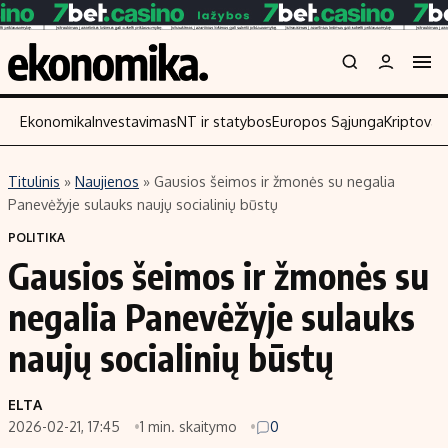
Ekonomika
Investavimas
NT ir statybos
Europos Sąjunga
Kriptoval
Titulinis
»
Naujienos
»
Gausios šeimos ir žmonės su negalia
Turinys
Skaitykite
Panevėžyje sulauks naujų socialinių būstų
Naujienos
Finansai
POLITIKA
Gausios šeimos ir žmonės su
Aplinka
Įmonės
Verslas
Žemės ūkis
negalia Panevėžyje sulauks
Energetika
Technologijos
naujų socialinių būstų
Ekonomika
Laisvalaikis
Politika
ELTA
NT ir statybos
2026-02-21, 17:45
1 min. skaitymo
0