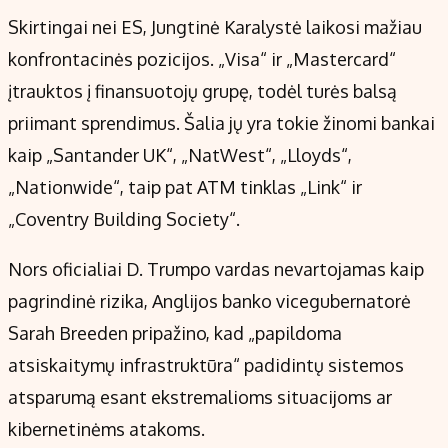
Skirtingai nei ES, Jungtinė Karalystė laikosi mažiau
konfrontacinės pozicijos. „Visa“ ir „Mastercard“
įtrauktos į finansuotojų grupę, todėl turės balsą
priimant sprendimus. Šalia jų yra tokie žinomi bankai
kaip „Santander UK“, „NatWest“, „Lloyds“,
„Nationwide“, taip pat ATM tinklas „Link“ ir
„Coventry Building Society“.
Nors oficialiai D. Trumpo vardas nevartojamas kaip
pagrindinė rizika, Anglijos banko vicegubernatorė
Sarah Breeden pripažino, kad „papildoma
atsiskaitymų infrastruktūra“ padidintų sistemos
atsparumą esant ekstremalioms situacijoms ar
kibernetinėms atakoms.