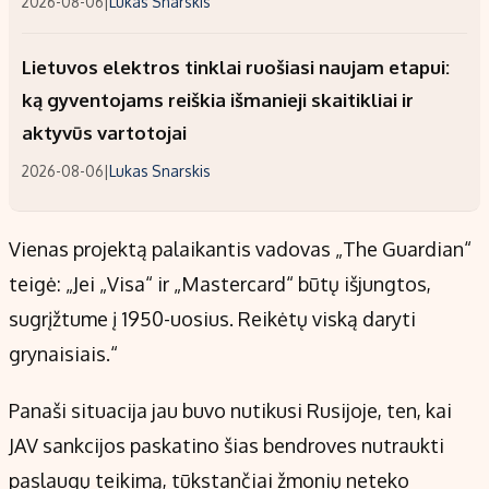
2026-08-06
|
Lukas Snarskis
Lietuvos elektros tinklai ruošiasi naujam etapui:
ką gyventojams reiškia išmanieji skaitikliai ir
aktyvūs vartotojai
2026-08-06
|
Lukas Snarskis
Vienas projektą palaikantis vadovas „The Guardian“
teigė: „Jei „Visa“ ir „Mastercard“ būtų išjungtos,
sugrįžtume į 1950-uosius. Reikėtų viską daryti
grynaisiais.“
Panaši situacija jau buvo nutikusi Rusijoje, ten, kai
JAV sankcijos paskatino šias bendroves nutraukti
paslaugų teikimą, tūkstančiai žmonių neteko