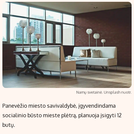
Populiarios temos
Titulinis
Investavimas
Nedarbo išmokos skaičiuoklė
Akcijų rinka
Indėliai
Saulės elektrinės
Indėlių skaičiuoklė
Kriptovaliutos
Būsto finansai
Infliacija
Įdomios naujienos
Migracija
Redakcija
Namų svetainė. Unsplash nuotr.
Apie mus
Panevėžio miesto savivaldybė, įgyvendindama
Redakcijos politika
socialinio būsto mieste plėtrą, planuoja įsigyti 12
Privatumo politika
butų.
Turinio žymėjimo taisyklės