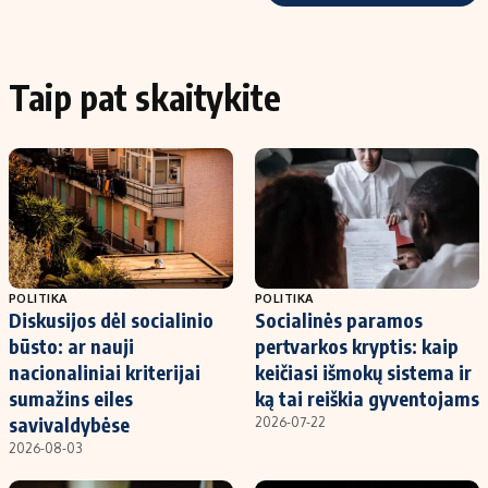
Taip pat skaitykite
POLITIKA
POLITIKA
Diskusijos dėl socialinio
Socialinės paramos
būsto: ar nauji
pertvarkos kryptis: kaip
nacionaliniai kriterijai
keičiasi išmokų sistema ir
sumažins eiles
ką tai reiškia gyventojams
savivaldybėse
2026-07-22
2026-08-03