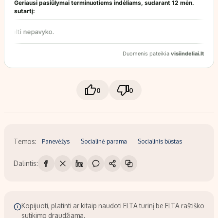
0
0
Temos:
Panevėžys
Socialinė parama
Socialinis būstas
Dalintis:
Kopijuoti, platinti ar kitaip naudoti ELTA turinį be ELTA raštiško
sutikimo draudžiama.