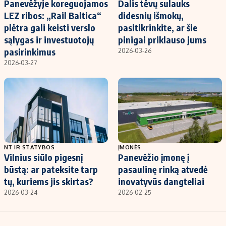
Panevėžyje koreguojamos
Dalis tėvų sulauks
LEZ ribos: „Rail Baltica“
didesnių išmokų,
plėtra gali keisti verslo
pasitikrinkite, ar šie
sąlygas ir investuotojų
pinigai priklauso jums
pasirinkimus
2026-03-26
2026-03-27
NT IR STATYBOS
ĮMONĖS
Vilnius siūlo pigesnį
Panevėžio įmonę į
būstą: ar pateksite tarp
pasaulinę rinką atvedė
tų, kuriems jis skirtas?
inovatyvūs dangteliai
2026-03-24
2026-02-25