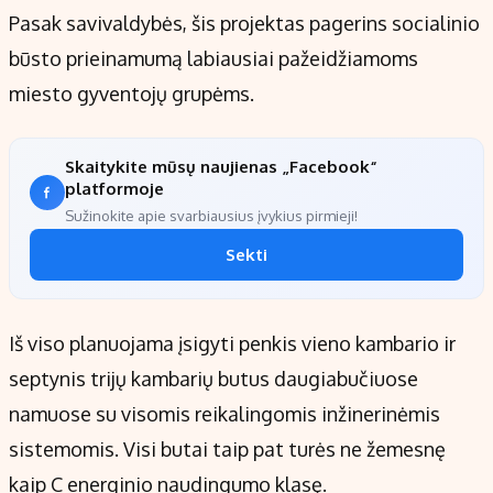
Kontaktai
Pasak savivaldybės, šis projektas pagerins socialinio
Regionų naujienos
būsto prieinamumą labiausiai pažeidžiamoms
Indėlių palūkanos
miesto gyventojų grupėms.
Skaitykite mūsų naujienas „Facebook“
platformoje
Sužinokite apie svarbiausius įvykius pirmieji!
Sekti
Iš viso planuojama įsigyti penkis vieno kambario ir
septynis trijų kambarių butus daugiabučiuose
namuose su visomis reikalingomis inžinerinėmis
sistemomis. Visi butai taip pat turės ne žemesnę
kaip C energinio naudingumo klasę.