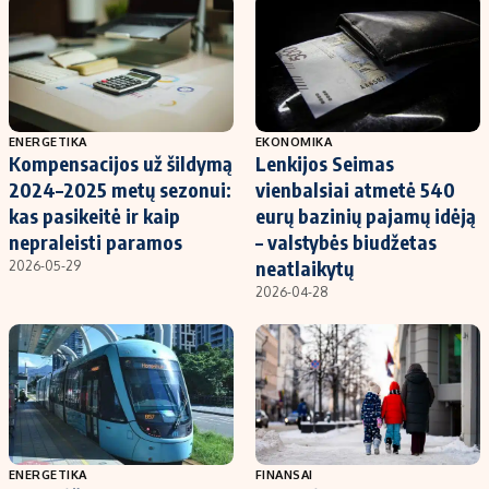
ENERGETIKA
EKONOMIKA
Kompensacijos už šildymą
Lenkijos Seimas
2024–2025 metų sezonui:
vienbalsiai atmetė 540
kas pasikeitė ir kaip
eurų bazinių pajamų idėją
nepraleisti paramos
– valstybės biudžetas
neatlaikytų
2026-05-29
2026-04-28
ENERGETIKA
FINANSAI