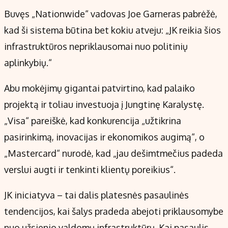
Buvęs „Nationwide“ vadovas Joe Garneras pabrėžė,
kad ši sistema būtina bet kokiu atveju: „JK reikia šios
infrastruktūros nepriklausomai nuo politinių
aplinkybių.“
Abu mokėjimų gigantai patvirtino, kad palaiko
projektą ir toliau investuoja į Jungtinę Karalystę.
„Visa“ pareiškė, kad konkurencija „užtikrina
pasirinkimą, inovacijas ir ekonomikos augimą“, o
„Mastercard“ nurodė, kad „jau dešimtmečius padeda
verslui augti ir tenkinti klientų poreikius“.
JK iniciatyva – tai dalis platesnės pasaulinės
tendencijos, kai šalys pradeda abejoti priklausomybe
nuo užsienio valdomų infrastruktūrų. Kai pasaulis