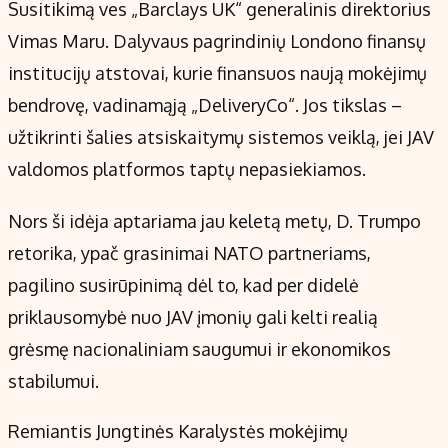
Susitikimą ves „Barclays UK“ generalinis direktorius
Vimas Maru. Dalyvaus pagrindinių Londono finansų
institucijų atstovai, kurie finansuos naują mokėjimų
bendrovę, vadinamąją „DeliveryCo“. Jos tikslas –
užtikrinti šalies atsiskaitymų sistemos veiklą, jei JAV
valdomos platformos taptų nepasiekiamos.
Nors ši idėja aptariama jau keletą metų, D. Trumpo
retorika, ypač grasinimai NATO partneriams,
pagilino susirūpinimą dėl to, kad per didelė
priklausomybė nuo JAV įmonių gali kelti realią
grėsmę nacionaliniam saugumui ir ekonomikos
stabilumui.
Remiantis Jungtinės Karalystės mokėjimų