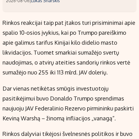
2026-08-06
|
Lukas Snarskis
Rinkos reakcijai taip pat įtakos turi prisiminimai apie
spalio 10-osios įvykius, kai po Trumpo pareiškimo
apie galimus tarifus Kinijai kilo didelio masto
likvidacijos. Tuomet smarkiai sumažėjo svertų
naudojimas, o atvirų ateities sandorių rinkos vertė
sumažėjo nuo 255 iki 113 mlrd. JAV dolerių.
Dar vienas netikėtas smūgis investuotojų
pasitikėjimui buvo Donaldo Trumpo sprendimas
naujuoju JAV Federalinio Rezervo pirmininku paskirti
Keviną Warshą – žinomą infliacijos „vanagą“.
Rinkos dalyviai tikėjosi švelnesnės politikos ir buvo