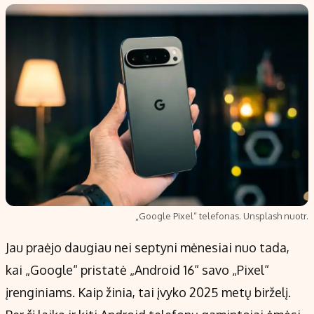
Populiarios temos
Titulinis
Investavimas
Nedarbo išmokos skaičiuoklė
Akcijų rinka
Indėliai
Saulės elektrinės
Indėlių skaičiuoklė
Kriptovaliutos
Būsto finansai
Infliacija
Įdomios naujienos
Migracija
Redakcija
„Google Pixel“ telefonas. Unsplash nuotr.
Apie mus
Jau praėjo daugiau nei septyni mėnesiai nuo tada,
Redakcijos politika
kai „Google“ pristatė „Android 16“ savo „Pixel“
Privatumo politika
įrenginiams. Kaip žinia, tai įvyko 2025 metų birželį.
Turinio žymėjimo taisyklės