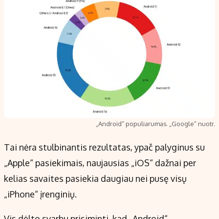
„Android“ populiarumas. „Google“ nuotr.
Tai nėra stulbinantis rezultatas, ypač palyginus su
„Apple“ pasiekimais, naujausias „iOS“ dažnai per
kelias savaites pasiekia daugiau nei pusę visų
„iPhone“ įrenginių.
Vis dėlto svarbu prisiminti, kad „Android“