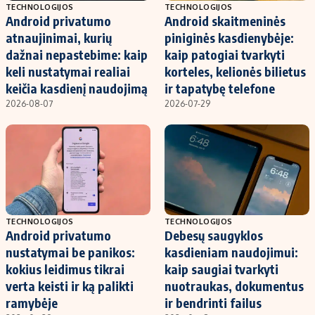
TECHNOLOGIJOS
TECHNOLOGIJOS
Android privatumo
Android skaitmeninės
atnaujinimai, kurių
piniginės kasdienybėje:
dažnai nepastebime: kaip
kaip patogiai tvarkyti
keli nustatymai realiai
korteles, kelionės bilietus
keičia kasdienį naudojimą
ir tapatybę telefone
2026-08-07
2026-07-29
TECHNOLOGIJOS
TECHNOLOGIJOS
Android privatumo
Debesų saugyklos
nustatymai be panikos:
kasdieniam naudojimui:
kokius leidimus tikrai
kaip saugiai tvarkyti
verta keisti ir ką palikti
nuotraukas, dokumentus
ramybėje
ir bendrinti failus