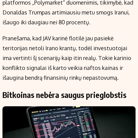
platformos „Polymarket“ duomenimis, tikimybė, kad
Donaldas Trumpas artimiausiu metu smogs Iranui,
išaugo iki daugiau nei 80 procentų.
Pranešama, kad JAV karinė flotilė jau pasiekė
teritorijas netoli Irano krantų, todėl investuotojai
ima vertinti šį scenarijų kaip itin realų. Tokie karinio
konflikto signalai iš karto veikia naftos kainas ir
išaugina bendrą finansinių rinkų nepastovumą.
Bitkoinas nebėra saugus prieglobstis