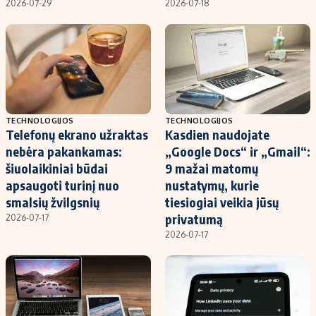
2026-07-29
2026-07-18
TECHNOLOGIJOS
TECHNOLOGIJOS
Telefonų ekrano užraktas
Kasdien naudojate
nebėra pakankamas:
„Google Docs“ ir „Gmail“:
šiuolaikiniai būdai
9 mažai matomų
apsaugoti turinį nuo
nustatymų, kurie
smalsių žvilgsnių
tiesiogiai veikia jūsų
privatumą
2026-07-17
2026-07-17