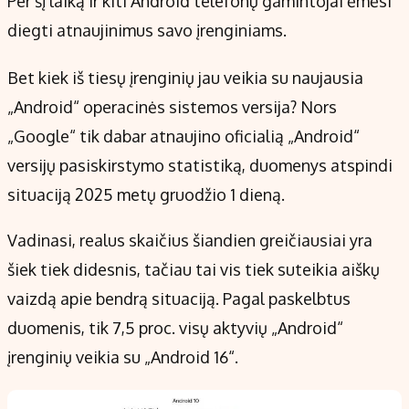
Per šį laiką ir kiti Android telefonų gamintojai ėmėsi
Kontaktai
diegti atnaujinimus savo įrenginiams.
Regionų naujienos
Indėlių palūkanos
Bet kiek iš tiesų įrenginių jau veikia su naujausia
„Android“ operacinės sistemos versija? Nors
„Google“ tik dabar atnaujino oficialią „Android“
versijų pasiskirstymo statistiką, duomenys atspindi
situaciją 2025 metų gruodžio 1 dieną.
Vadinasi, realus skaičius šiandien greičiausiai yra
šiek tiek didesnis, tačiau tai vis tiek suteikia aiškų
vaizdą apie bendrą situaciją. Pagal paskelbtus
duomenis, tik 7,5 proc. visų aktyvių „Android“
įrenginių veikia su „Android 16“.