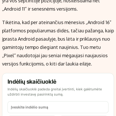
yra vos septintoje pozicijoje, nusileisdama net
„Android 11“ ir senesnėms versijoms.
Tikėtina, kad per ateinančius mėnesius „Android 16“
platformos populiarumas didės, tačiau pažanga, kaip
įprasta Android pasaulyje, bus lėta ir priklausys nuo
gamintojų tempo diegiant naujinius. Tuo metu
„Pixel“ naudotojai jau seniai mėgaujasi naujausios
versijos funkcijomis, o kiti dar laukia eilėje.