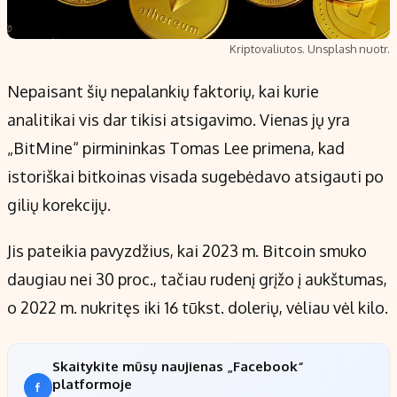
Kriptovaliutos. Unsplash nuotr.
Nepaisant šių nepalankių faktorių, kai kurie
analitikai vis dar tikisi atsigavimo. Vienas jų yra
„BitMine“ pirmininkas Tomas Lee primena, kad
istoriškai bitkoinas visada sugebėdavo atsigauti po
gilių korekcijų.
Jis pateikia pavyzdžius, kai 2023 m. Bitcoin smuko
daugiau nei 30 proc., tačiau rudenį grįžo į aukštumas,
o 2022 m. nukritęs iki 16 tūkst. dolerių, vėliau vėl kilo.
Skaitykite mūsų naujienas „Facebook“
platformoje