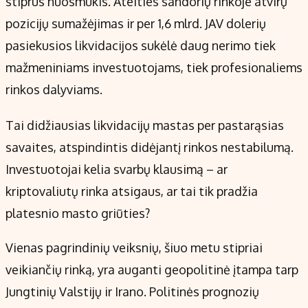
stiprus nuosmukis. Ateities sandorių rinkoje atvirų
pozicijų sumažėjimas ir per 1,6 mlrd. JAV dolerių
pasiekusios likvidacijos sukėlė daug nerimo tiek
mažmeniniams investuotojams, tiek profesionaliems
rinkos dalyviams.
Tai didžiausias likvidacijų mastas per pastarąsias
savaites, atspindintis didėjantį rinkos nestabilumą.
Investuotojai kelia svarbų klausimą – ar
kriptovaliutų rinka atsigaus, ar tai tik pradžia
platesnio masto griūties?
Vienas pagrindinių veiksnių, šiuo metu stipriai
veikiančių rinką, yra auganti geopolitinė įtampa tarp
Jungtinių Valstijų ir Irano. Politinės prognozių