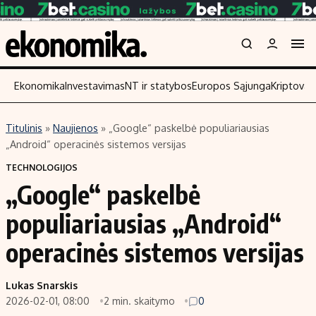
Ekonomika
Investavimas
NT ir statybos
Europos Sąjunga
Kriptoval
Titulinis
»
Naujienos
»
„Google“ paskelbė populiariausias
Turinys
Skaitykite
„Android“ operacinės sistemos versijas
Naujienos
Finansai
TECHNOLOGIJOS
„Google“ paskelbė
Aplinka
Įmonės
Verslas
Žemės ūkis
populiariausias „Android“
Energetika
Technologijos
operacinės sistemos versijas
Ekonomika
Laisvalaikis
Politika
Lukas Snarskis
NT ir statybos
2026-02-01, 08:00
2 min. skaitymo
0