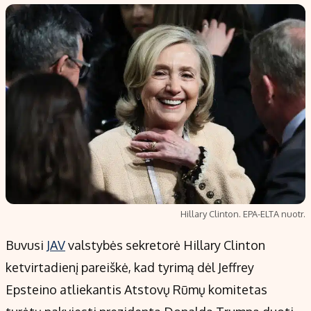
Populiarios temos
Titulinis
Investavimas
Nedarbo iš
Akcijų rinka
Indėliai
Saulės elektrinės
Indėlių skai
Kriptovaliutos
Būsto finan
Infliacija
Įdomios na
Migracija
Redakcija
Hillary Clinton. EPA-ELTA nuotr.
Apie mus
Buvusi
JAV
valstybės sekretorė Hillary Clinton
Redakcijos politika
ketvirtadienį pareiškė, kad tyrimą dėl Jeffrey
Privatumo politika
Epsteino atliekantis Atstovų Rūmų komitetas
Turinio žymėjimo taisyklės