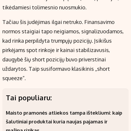
tikėdamiesi tolimesnio nuosmukio.
Tačiau šis judėjimas ilgai netruko. Finansavimo
normos staigiai tapo neigiamos, signalizuodamos,
kad rinka perpildyta trumpųjų pozicijų. Įsikišus
pirkėjams spot rinkoje ir kainai stabilizavusis,
daugybė šių short pozicijų buvo priverstinai
uždarytos. Taip susiformavo klasikinis „short
squeeze“.
Tai populiaru:
Maisto pramonės atliekos tampa ištekliumi: kaip
šalutiniai produktai kuria naujas pajamas ir
mažina rizikas