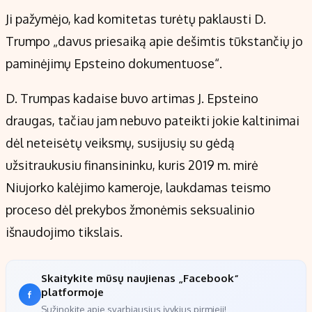
Ji pažymėjo, kad komitetas turėtų paklausti D.
Trumpo „davus priesaiką apie dešimtis tūkstančių jo
paminėjimų Epsteino dokumentuose“.
D. Trumpas kadaise buvo artimas J. Epsteino
draugas, tačiau jam nebuvo pateikti jokie kaltinimai
dėl neteisėtų veiksmų, susijusių su gėdą
užsitraukusiu finansininku, kuris 2019 m. mirė
Niujorko kalėjimo kameroje, laukdamas teismo
proceso dėl prekybos žmonėmis seksualinio
išnaudojimo tikslais.
Skaitykite mūsų naujienas „Facebook“
platformoje
Sužinokite apie svarbiausius įvykius pirmieji!