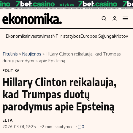
Ekonomika
Investavimas
NT ir statybos
Europos Sąjunga
Kriptoval
Titulinis
»
Naujienos
»
Hillary Clinton reikalauja, kad Trumpas
Turinys
Skaitykit
duotų parodymus apie Epsteiną
Naujienos
Finansai
POLITIKA
Hillary Clinton reikalauja,
Aplinka
Įmonės
Verslas
Žemės ūkis
kad Trumpas duotų
Energetika
Technologi
parodymus apie Epsteiną
Ekonomika
Laisvalaikis
Politika
ELTA
NT ir statybos
2026-03-01, 19:25
2 min. skaitymo
0