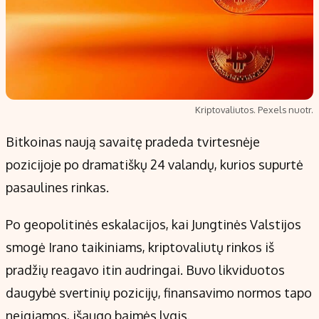
Kriptovaliutos. Pexels nuotr.
Bitkoinas naują savaitę pradeda tvirtesnėje
pozicijoje po dramatiškų 24 valandų, kurios supurtė
pasaulines rinkas.
Po geopolitinės eskalacijos, kai Jungtinės Valstijos
smogė Irano taikiniams, kriptovaliutų rinkos iš
pradžių reagavo itin audringai. Buvo likviduotos
daugybė svertinių pozicijų, finansavimo normos tapo
neigiamos, išaugo baimės lygis.