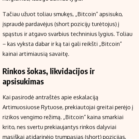
Tačiau užuot toliau smukęs, „Bitcoin“ apsisuko,
įspraudė pardavėjus (short pozicijų turėtojus) į
spąstus ir atgavo svarbius techninius lygius. Toliau
– kas vyksta dabar ir ką tai gali reikšti „Bitcoin“
kainai artimiausią savaitę.
Rinkos šokas, likvidacijos ir
apsisukimas
Kai pasirodė antraštės apie eskalaciją
Artimuosiuose Rytuose, prekiautojai greitai perėjo į
rizikos vengimo režimą. „Bitcoin“ kaina smarkiai
krito, nes svertu prekiaujantys rinkos dalyviai
masiškai atidarinėjo trumpąsias (short) pozicijas,