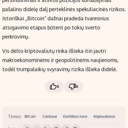
pašalino didelę dalį perteklinės spekuliacinės rizikos.
Istoriškai „Bitcoin“ dažnai pradeda tvaresnius
atsigavimo etapus būtent po tokių sverto
perkrovimų.
Vis dėlto kriptovaliutų rinka išlieka itin jautri
makroekonominėms ir geopolitinėms naujienoms,
todėl trumpalaikių svyravimų rizika išlieka didelė.
0
0
Temos:
BitCoin
Coinbase
Konfliktas Irane
Kriptovaliutos