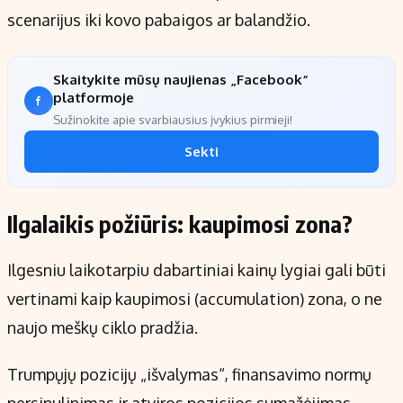
scenarijus iki kovo pabaigos ar balandžio.
Skaitykite mūsų naujienas „Facebook“
platformoje
Sužinokite apie svarbiausius įvykius pirmieji!
Sekti
Ilgalaikis požiūris: kaupimosi zona?
Ilgesniu laikotarpiu dabartiniai kainų lygiai gali būti
vertinami kaip kaupimosi (accumulation) zona, o ne
naujo meškų ciklo pradžia.
Trumpųjų pozicijų „išvalymas“, finansavimo normų
persinulinimas ir atviros pozicijos sumažėjimas