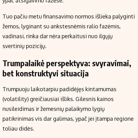
ypač atsigavimo fazėse.
Tuo pačiu metu finansavimo normos išlieka palyginti
žemos, lyginant su ankstesnėmis ralio fazėmis,
vadinasi, rinka dar nėra perkaitusi nuo ilgųjų
svertinių pozicijų.
Trumpalaikė perspektyva: svyravimai,
bet konstruktyvi situacija
Trumpuoju laikotarpiu padidėjęs kintamumas
(volatility) greičiausiai išliks. Gilesnis kainos
nusileidimas ir žemesnių palaikymo lygių
patikrinimas vis dar galimas, ypač jei įtampa regione
toliau didės.