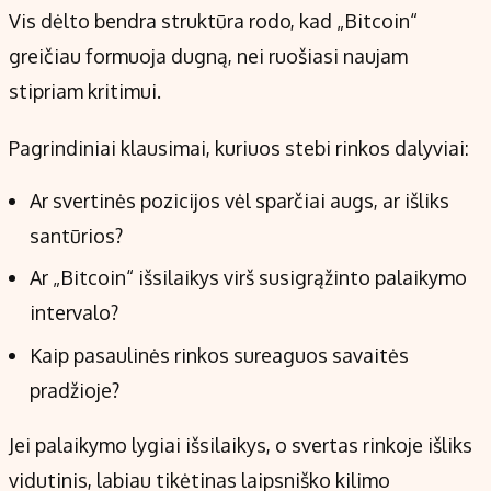
Vis dėlto bendra struktūra rodo, kad „Bitcoin“
greičiau formuoja dugną, nei ruošiasi naujam
stipriam kritimui.
Pagrindiniai klausimai, kuriuos stebi rinkos dalyviai:
Ar svertinės pozicijos vėl sparčiai augs, ar išliks
santūrios?
Ar „Bitcoin“ išsilaikys virš susigrąžinto palaikymo
intervalo?
Kaip pasaulinės rinkos sureaguos savaitės
pradžioje?
Jei palaikymo lygiai išsilaikys, o svertas rinkoje išliks
vidutinis, labiau tikėtinas laipsniško kilimo