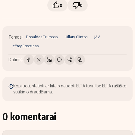
0
0
Temos:
Donaldas Trumpas
Hillary Clinton
JAV
Jeffrey Epsteinas
Dalintis:
Kopijuoti, platinti ar kitaip naudoti ELTA turinį be ELTA raštiško
sutikimo draudžiama.
0 komentarai