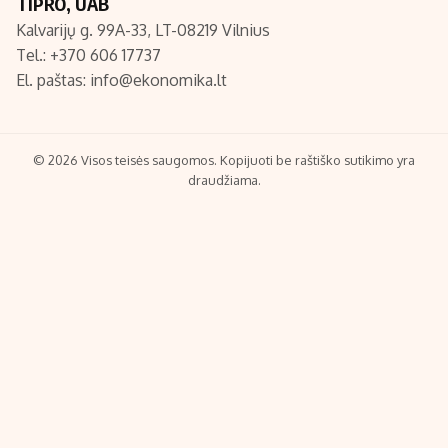
TIPRO, UAB
Kalvarijų g. 99A-33, LT-08219 Vilnius
Tel.: +370 606 17737
El. paštas:
info@ekonomika.lt
© 2026 Visos teisės saugomos. Kopijuoti be raštiško sutikimo yra
draudžiama.