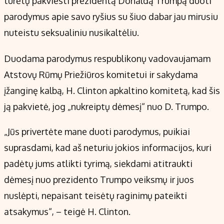
turėtų pakviesti prezidentą Donaldą Trumpą duoti
Kontaktai
parodymus apie savo ryšius su šiuo dabar jau mirusiu
Regionų naujienos
nuteistu seksualiniu nusikaltėliu.
Indėlių palūkanos
Duodama parodymus respublikonų vadovaujamam
Atstovų Rūmų Priežiūros komitetui ir sakydama
įžanginę kalbą, H. Clinton apkaltino komitetą, kad šis
ją pakvietė, jog „nukreiptų dėmesį“ nuo D. Trumpo.
„Jūs privertėte mane duoti parodymus, puikiai
suprasdami, kad aš neturiu jokios informacijos, kuri
padėtų jums atlikti tyrimą, siekdami atitraukti
dėmesį nuo prezidento Trumpo veiksmų ir juos
nuslėpti, nepaisant teisėtų raginimų pateikti
atsakymus“, – teigė H. Clinton.