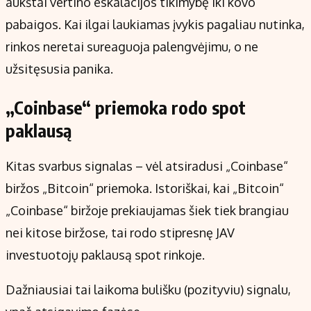
aukštai vertino eskalacijos tikimybę iki kovo
pabaigos. Kai ilgai laukiamas įvykis pagaliau nutinka,
rinkos neretai sureaguoja palengvėjimu, o ne
užsitęsusia panika.
„Coinbase“ priemoka rodo spot
paklausą
Kitas svarbus signalas – vėl atsiradusi „Coinbase“
biržos „Bitcoin“ priemoka. Istoriškai, kai „Bitcoin“
„Coinbase“ biržoje prekiaujamas šiek tiek brangiau
nei kitose biržose, tai rodo stipresnę JAV
investuotojų paklausą spot rinkoje.
Dažniausiai tai laikoma bulišku (pozityviu) signalu,