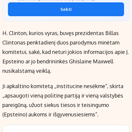
Sekti
H. Clinton, kurios vyras, buvęs prezidentas Billas
Clintonas penktadienį duos parodymus minėtam
komitetui, sakė, kad neturi jokios informacijos apie J.
Epsteino ar jo bendrininkės Ghislaine Maxwell
nusikalstamą veiklą.
Ji apkaltino komitetą „institucine nesėkme“, skirta
„apsaugoti vieną politinę partiją ir vieną valstybės
pareigūną, užuot siekus tiesos ir teisingumo
(Epsteino) aukoms ir išgyvenusiesiems“.