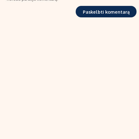
TIPRO, UAB
Kalvarijų g. 99A-33, LT-08219 Vilnius
Tel.: +370 606 17737
El. paštas:
info@ekonomika.lt