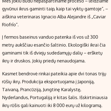
Mes jokiu būdu nepaspartiname proceso – leidžiame
gyvūnui ikrus gaminti taip, kaip tai vyktų gamtoje“, –
aiškina veterinaras Ignacio Alba Alejandre iš „Caviar
Riofrío“.
Į fermos baseinus vanduo patenka iš vos už 300
metrų aukščiau esančio šaltinio. Ekologiški ikrai čia
gaminami tik iš dviejų sudedamųjų dalių – eršketų
ikrų ir druskos. Jokių priedų nenaudojama.
Kasmet bendrovė rinkai pateikia apie dvi tonas trijų
rūšių ikrų. Produkcija eksportuojama į Japoniją,
Taivaną, Prancūziją, Jungtinę Karalystę,
Nyderlandus, Portugaliją ir kitas šalis. Išskirtiniausia
ikrų rūšis gali kainuoti iki 8 000 eurų už kilogramą.