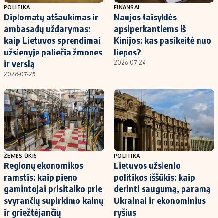
POLITIKA
FINANSAI
Diplomatų atšaukimas ir
Naujos taisyklės
ambasadų uždarymas:
apsiperkantiems iš
kaip Lietuvos sprendimai
Kinijos: kas pasikeitė nuo
užsienyje paliečia žmones
liepos?
ir verslą
2026-07-24
2026-07-25
ŽEMĖS ŪKIS
POLITIKA
Regionų ekonomikos
Lietuvos užsienio
ramstis: kaip pieno
politikos iššūkis: kaip
gamintojai prisitaiko prie
derinti saugumą, paramą
svyrančių supirkimo kainų
Ukrainai ir ekonominius
ir griežtėjančių
ryšius