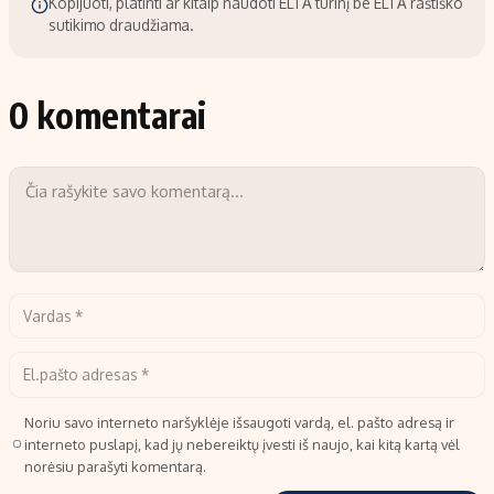
Kopijuoti, platinti ar kitaip naudoti ELTA turinį be ELTA raštiško
sutikimo draudžiama.
0 komentarai
Noriu savo interneto naršyklėje išsaugoti vardą, el. pašto adresą ir
interneto puslapį, kad jų nebereiktų įvesti iš naujo, kai kitą kartą vėl
norėsiu parašyti komentarą.