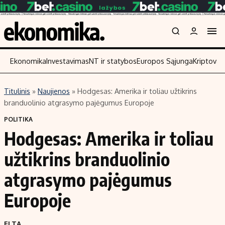
Ekonomika
Investavimas
NT ir statybos
Europos Sąjunga
Kriptoval
Titulinis
»
Naujienos
»
Hodgesas: Amerika ir toliau užtikrins
Turinys
Skaitykite
branduolinio atgrasymo pajėgumus Europoje
Naujienos
Finansai
POLITIKA
Hodgesas: Amerika ir toliau
Aplinka
Įmonės
Verslas
Žemės ūkis
užtikrins branduolinio
Energetika
Technologijos
atgrasymo pajėgumus
Ekonomika
Laisvalaikis
Europoje
Politika
NT ir statybos
ELTA