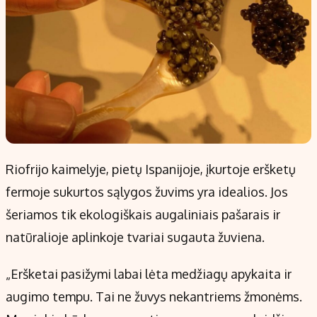
Riofrijo kaimelyje, pietų Ispanijoje, įkurtoje eršketų
fermoje sukurtos sąlygos žuvims yra idealios. Jos
šeriamos tik ekologiškais augaliniais pašarais ir
natūralioje aplinkoje tvariai sugauta žuviena.
„Eršketai pasižymi labai lėta medžiagų apykaita ir
augimo tempu. Tai ne žuvys nekantriems žmonėms.