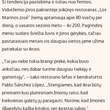
Ši tendencija pastebima ir toliau nuo fermos.
Viduržemio jūros pakrantėje įsikūręs restoranas „Los
Marinos José“ žiemą aptarnauja apie 80 svečių per
dieną, o vasaros sezono metu – iki 200. Pagrindinį
meniu sudaro šviežia žuvis ir jūros gėrybės, tačiau
pastaraisiais metais vis daugiau vietos jame užima
patiekalai su ikrais.
„Tai jau nebe tokia brangi prekė, kokia buvo
anksčiau, nes dabar turime daugiau tiekėjų ir
gamintojų“, – sako restorano šefas ir bendraturtis
Pablo Sánchez López. „Stengiamės, kad ikrai būtų
prieinami kuo platesniam žmonių ratui, kad
kiekvienas galėtų jų paragauti. Norime, kad žmonės
išbandytų kažką kitokio, nei įprastai valgo.“