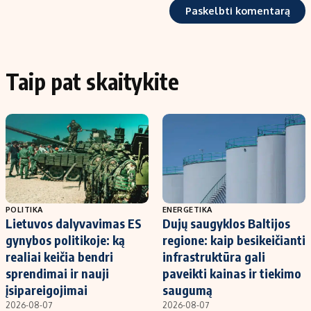
Taip pat skaitykite
POLITIKA
ENERGETIKA
Lietuvos dalyvavimas ES
Dujų saugyklos Baltijos
gynybos politikoje: ką
regione: kaip besikeičianti
realiai keičia bendri
infrastruktūra gali
sprendimai ir nauji
paveikti kainas ir tiekimo
įsipareigojimai
saugumą
2026-08-07
2026-08-07