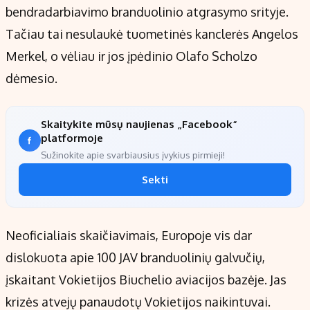
bendradarbiavimo branduolinio atgrasymo srityje.
Tačiau tai nesulaukė tuometinės kanclerės Angelos
Merkel, o vėliau ir jos įpėdinio Olafo Scholzo
dėmesio.
Skaitykite mūsų naujienas „Facebook“
platformoje
Sužinokite apie svarbiausius įvykius pirmieji!
Sekti
Neoficialiais skaičiavimais, Europoje vis dar
dislokuota apie 100 JAV branduolinių galvučių,
įskaitant Vokietijos Biuchelio aviacijos bazėje. Jas
krizės atvejų panaudotų Vokietijos naikintuvai.