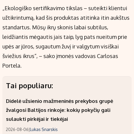
„Ekologiško sertifikavimo tikslas – suteikti klientui
užtikrintumą, kad šis produktas atitinka itin aukštus
standartus. Mūsų ikrų skonis labai subtilus,
leidžiantis mėgautis jais taip, lyg pats nueitum prie
upės ar jūros, sugautum žuvį ir valgytum visiškai
šviežius ikrus“, – sako įmonės vadovas Carlosas
Portela.
Tai populiaru:
Didelė užsienio mažmeninės prekybos grupė
žvalgosi Baltijos rinkoje: kokių pokyčių gali
sulaukti pirkėjai ir tiekėjai
2026-08-06
|
Lukas Snarskis