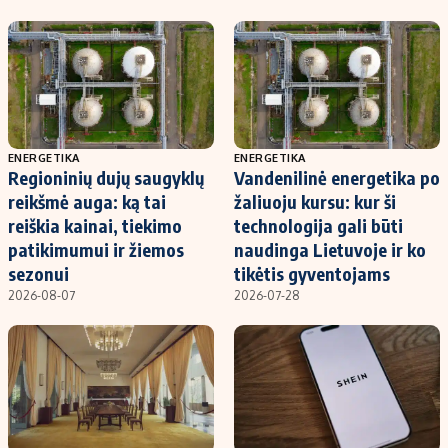
ENERGETIKA
ENERGETIKA
Regioninių dujų saugyklų
Vandenilinė energetika po
reikšmė auga: ką tai
žaliuoju kursu: kur ši
reiškia kainai, tiekimo
technologija gali būti
patikimumui ir žiemos
naudinga Lietuvoje ir ko
sezonui
tikėtis gyventojams
2026-08-07
2026-07-28