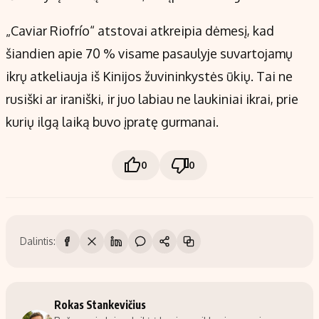
„Caviar Riofrío“ atstovai atkreipia dėmesį, kad
šiandien apie 70 % visame pasaulyje suvartojamų
ikrų atkeliauja iš Kinijos žuvininkystės ūkių. Tai ne
rusiški ar iraniški, ir juo labiau ne laukiniai ikrai, prie
kurių ilgą laiką buvo įpratę gurmanai.
0
0
Dalintis:
Rokas Stankevičius