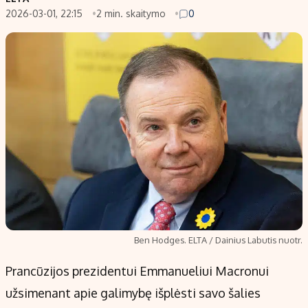
2026-03-01, 22:15
2 min. skaitymo
0
Populiarios temos
Titulinis
Investavimas
Nedarbo išmokos skaičiuoklė
Akcijų rinka
Indėliai
Saulės elektrinės
Indėlių skaičiuoklė
Kriptovaliutos
Būsto finansai
Infliacija
Įdomios naujienos
Migracija
Redakcija
Apie mus
Ben Hodges. ELTA / Dainius Labutis nuotr.
Redakcijos politika
Prancūzijos prezidentui Emmanueliui Macronui
Privatumo politika
užsimenant apie galimybę išplėsti savo šalies
Turinio žymėjimo taisyklės