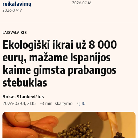
reikalavimų
2026-07-16
2026-07-19
LAISVALAIKIS
Ekologiški ikrai už 8 000
eurų, mažame Ispanijos
kaime gimsta prabangos
stebuklas
Rokas Stankevičius
2026-03-01, 21:15
3 min. skaitymo
0