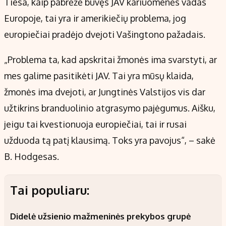
Tiesa, kaip pabrėžė buvęs JAV kariuomenės vadas
Europoje, tai yra ir amerikiečių problema, jog
europiečiai pradėjo dvejoti Vašingtono pažadais.
„Problema ta, kad apskritai žmonės ima svarstyti, ar
mes galime pasitikėti JAV. Tai yra mūsų klaida,
žmonės ima dvejoti, ar Jungtinės Valstijos vis dar
užtikrins branduolinio atgrasymo pajėgumus. Aišku,
jeigu tai kvestionuoja europiečiai, tai ir rusai
užduoda tą patį klausimą. Toks yra pavojus“, – sakė
B. Hodgesas.
Tai populiaru:
Didelė užsienio mažmeninės prekybos grupė