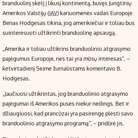
Kontaktai
branduolinį skėtį į likusį kontinentą, buvęs Jungtinių
Regionų naujienos
Amerikos Valstijų (
JAV
) kariuomenės vadas Europoje
Indėlių palūkanos
Benas Hodgesas tikina, jog amerikiečiai ir toliau bus
suinteresuoti užtikrinti branduolinę apsaugą.
„Amerika ir toliau užtikrins branduolinio atgrasymo
pajėgumus Europoje, nes tai yra mūsų interesas“, –
ketvirtadienį Seime žurnalistams komentavo B.
Hodgesas.
„Jaučiuosi užtikrintas, jog branduolinio atgrasymo
pajėgumai iš Amerikos pusės niekur nedings. Bet ir
džiaugiuosi, kad prancūzai yra pasirengę plėsti savo
branduolinio atgrasymo programą“, – pridūrė jis.