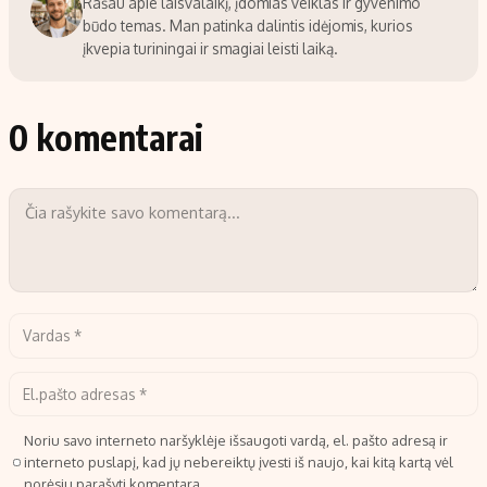
Rašau apie laisvalaikį, įdomias veiklas ir gyvenimo
būdo temas. Man patinka dalintis idėjomis, kurios
įkvepia turiningai ir smagiai leisti laiką.
0 komentarai
Noriu savo interneto naršyklėje išsaugoti vardą, el. pašto adresą ir
interneto puslapį, kad jų nebereiktų įvesti iš naujo, kai kitą kartą vėl
norėsiu parašyti komentarą.