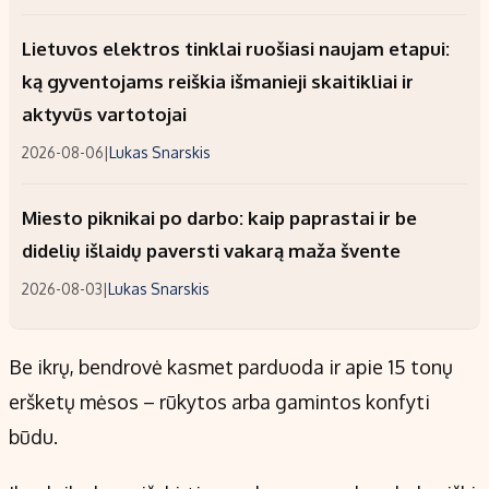
Lietuvos elektros tinklai ruošiasi naujam etapui:
ką gyventojams reiškia išmanieji skaitikliai ir
aktyvūs vartotojai
2026-08-06
|
Lukas Snarskis
Miesto piknikai po darbo: kaip paprastai ir be
didelių išlaidų paversti vakarą maža švente
2026-08-03
|
Lukas Snarskis
Be ikrų, bendrovė kasmet parduoda ir apie 15 tonų
eršketų mėsos – rūkytos arba gamintos konfyti
būdu.