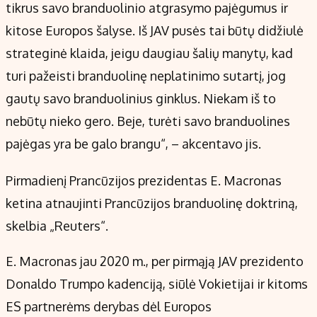
tikrus savo branduolinio atgrasymo pajėgumus ir
kitose Europos šalyse. Iš JAV pusės tai būtų didžiulė
strateginė klaida, jeigu daugiau šalių manytų, kad
turi pažeisti branduolinę neplatinimo sutartį, jog
gautų savo branduolinius ginklus. Niekam iš to
nebūtų nieko gero. Beje, turėti savo branduolines
pajėgas yra be galo brangu“, – akcentavo jis.
Pirmadienį Prancūzijos prezidentas E. Macronas
ketina atnaujinti Prancūzijos branduolinę doktriną,
skelbia „Reuters“.
E. Macronas jau 2020 m., per pirmąją JAV prezidento
Donaldo Trumpo kadenciją, siūlė Vokietijai ir kitoms
ES partnerėms derybas dėl Europos