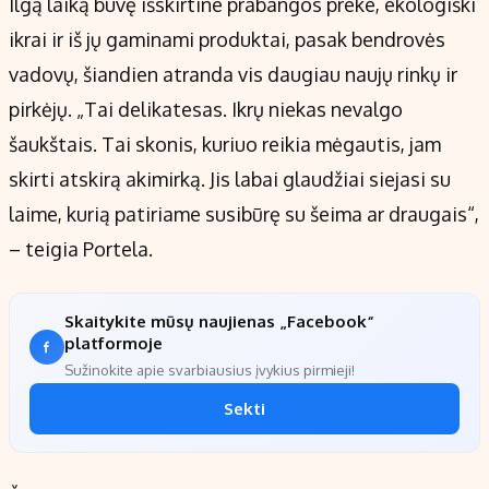
Ilgą laiką buvę išskirtine prabangos preke, ekologiški
ikrai ir iš jų gaminami produktai, pasak bendrovės
vadovų, šiandien atranda vis daugiau naujų rinkų ir
pirkėjų. „Tai delikatesas. Ikrų niekas nevalgo
šaukštais. Tai skonis, kuriuo reikia mėgautis, jam
skirti atskirą akimirką. Jis labai glaudžiai siejasi su
laime, kurią patiriame susibūrę su šeima ar draugais“,
– teigia Portela.
Skaitykite mūsų naujienas „Facebook“
platformoje
Sužinokite apie svarbiausius įvykius pirmieji!
Sekti