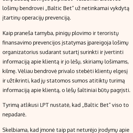
Kontaktai
lošimų bendrovei „Baltic Bet“ už netinkamai vykdytą
Regionų naujienos
įtartinų operacijų prevenciją.
Indėlių palūkanos
Kaip praneša tarnyba, pinigų plovimo ir teroristų
finansavimo prevencijos įstatymas įpareigoja lošimų
organizatorius sudarant sutartį surinkti ir įvertinti
informaciją apie klientą ir jo lėšų, skiriamų lošimams,
kilmę. Vėliau bendrovė privalo stebėti klientų elgesį
ir užtikrinti, kad jų statomos sumos atitiktų turimą
informaciją apie klientą, o lėšų šaltiniai būtų pagrįsti.
Tyrimą atlikusi LPT nustatė, kad „Baltic Bet“ viso to
nepadarė.
Skelbiama, kad įmonė taip pat neturėjo įrodymų apie