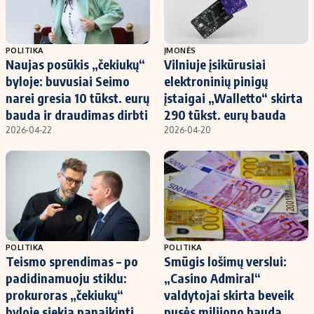
POLITIKA
ĮMONĖS
Naujas posūkis „čekiukų“
Vilniuje įsikūrusiai
byloje: buvusiai Seimo
elektroninių pinigų
narei gresia 10 tūkst. eurų
įstaigai „Walletto“ skirta
bauda ir draudimas dirbti
290 tūkst. eurų bauda
2026-04-22
2026-04-20
POLITIKA
POLITIKA
Teismo sprendimas – po
Smūgis lošimų verslui:
padidinamuoju stiklu:
„Casino Admiral“
prokuroras „čekiukų“
valdytojai skirta beveik
byloje siekia panaikinti
pusės milijono bauda