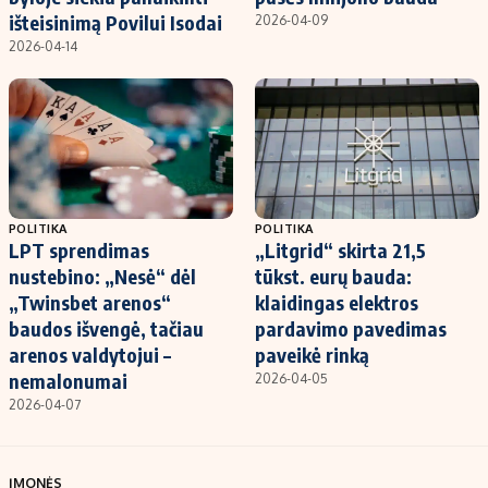
išteisinimą Povilui Isodai
2026-04-09
2026-04-14
POLITIKA
POLITIKA
LPT sprendimas
„Litgrid“ skirta 21,5
nustebino: „Nesė“ dėl
tūkst. eurų bauda:
„Twinsbet arenos“
klaidingas elektros
baudos išvengė, tačiau
pardavimo pavedimas
arenos valdytojui –
paveikė rinką
nemalonumai
2026-04-05
2026-04-07
ĮMONĖS