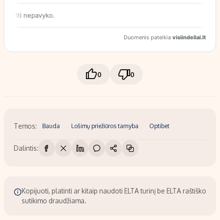
0
0
Temos:
Bauda
Lošimų priežiūros tarnyba
Optibet
Dalintis:
Kopijuoti, platinti ar kitaip naudoti ELTA turinį be ELTA raštiško
sutikimo draudžiama.