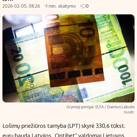
2026-02-05, 08:26
1 min. skaitymo
0
Populiarios temos
Titulinis
Investavimas
Nedarbo išmokos skaičiuoklė
Akcijų rinka
Indėliai
Saulės elektrinės
Indėlių skaičiuoklė
Kriptovaliutos
Būsto finansai
Infliacija
Įdomios naujienos
Migracija
Redakcija
Apie mus
Grynieji pinigai. ELTA / Dainius Labutis
Redakcijos politika
nuotr.
Privatumo politika
Lošimų priežiūros tarnyba (LPT) skyrė 330,6 tūkst.
Turinio žymėjimo taisyklės
eurų baudą Latvijos „Optibet“ valdomai Lietuvos