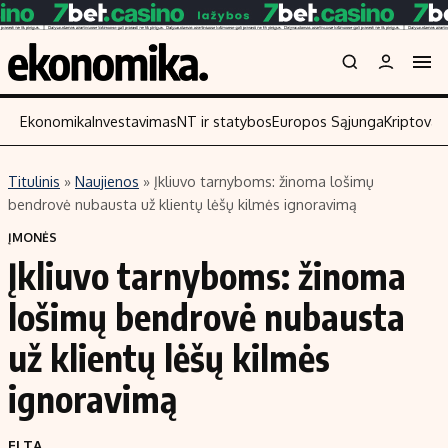
Ekonomika
Investavimas
NT ir statybos
Europos Sąjunga
Kriptoval
Titulinis
»
Naujienos
»
Įkliuvo tarnyboms: žinoma lošimų
Turinys
Skaitykite
bendrovė nubausta už klientų lėšų kilmės ignoravimą
Naujienos
Finansai
ĮMONĖS
Įkliuvo tarnyboms: žinoma
Aplinka
Įmonės
Verslas
Žemės ūkis
lošimų bendrovė nubausta
Energetika
Technologijos
už klientų lėšų kilmės
Ekonomika
Laisvalaikis
ignoravimą
Politika
NT ir statybos
ELTA