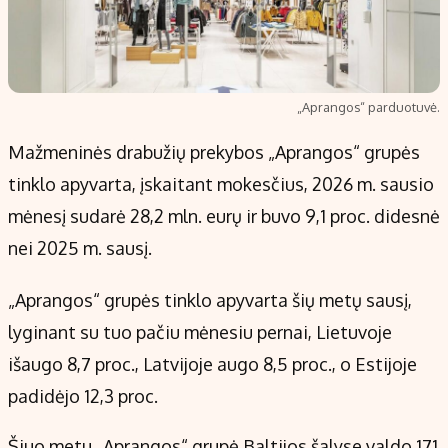
„Aprangos“ parduotuvė.
Mažmeninės drabužių prekybos „Aprangos“ grupės
tinklo apyvarta, įskaitant mokesčius, 2026 m. sausio
mėnesį sudarė 28,2 mln. eurų ir buvo 9,1 proc. didesnė
nei 2025 m. sausį.
„Aprangos“ grupės tinklo apyvarta šių metų sausį,
lyginant su tuo pačiu mėnesiu pernai, Lietuvoje
išaugo 8,7 proc., Latvijoje augo 8,5 proc., o Estijoje
padidėjo 12,3 proc.
Šiuo metu „Aprangos“ grupė Baltijos šalyse valdo 171