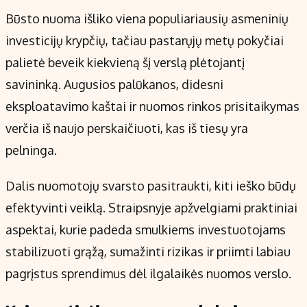
Kontaktai
Būsto nuoma išliko viena populiariausių asmeninių
Regionų naujienos
investicijų krypčių, tačiau pastarųjų metų pokyčiai
Indėlių palūkanos
palietė beveik kiekvieną šį verslą plėtojantį
savininką. Augusios palūkanos, didesni
eksploatavimo kaštai ir nuomos rinkos prisitaikymas
verčia iš naujo perskaičiuoti, kas iš tiesų yra
pelninga.
Dalis nuomotojų svarsto pasitraukti, kiti ieško būdų
efektyvinti veiklą. Straipsnyje apžvelgiami praktiniai
aspektai, kurie padeda smulkiems investuotojams
stabilizuoti grąžą, sumažinti rizikas ir priimti labiau
pagrįstus sprendimus dėl ilgalaikės nuomos verslo.