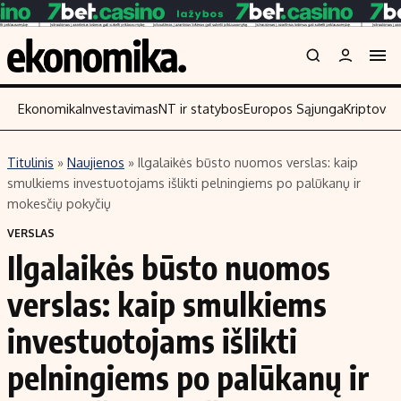
Ekonomika
Investavimas
NT ir statybos
Europos Sąjunga
Kriptoval
Titulinis
»
Naujienos
»
Ilgalaikės būsto nuomos verslas: kaip
Turinys
Skaitykite
smulkiems investuotojams išlikti pelningiems po palūkanų ir
mokesčių pokyčių
Naujienos
Finansai
VERSLAS
Aplinka
Įmonės
Ilgalaikės būsto nuomos
Verslas
Žemės ūkis
verslas: kaip smulkiems
Energetika
Technologijos
Ekonomika
Laisvalaikis
investuotojams išlikti
Politika
pelningiems po palūkanų ir
NT ir statybos