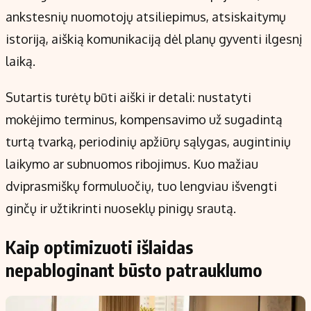
ankstesnių nuomotojų atsiliepimus, atsiskaitymų
istoriją, aiškią komunikaciją dėl planų gyventi ilgesnį
laiką.
Sutartis turėtų būti aiški ir detali: nustatyti
mokėjimo terminus, kompensavimo už sugadintą
turtą tvarką, periodinių apžiūrų sąlygas, augintinių
laikymo ar subnuomos ribojimus. Kuo mažiau
dviprasmiškų formuluočių, tuo lengviau išvengti
ginčų ir užtikrinti nuoseklų pinigų srautą.
Kaip optimizuoti išlaidas
nepabloginant būsto patrauklumo