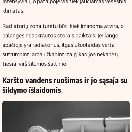
intensyviau, o patalpoje vis tiek jaučiamas vėsesnis
klimatas.
Radiatorių zona turėtų būti kiek įmanoma atvira, o
palangės neapkrautos storais daiktais. Jei lango
apačioje yra radiatorius, ilgas užuolaidas verta
sutrumpinti arba užkabinti taip, kad jos nekabėtų
tiesiai virš šilumos šaltinio.
Karšto vandens ruošimas ir jo sąsaja su
šildymo išlaidomis