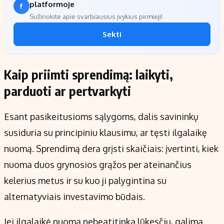
platformoje
Sužinokite apie svarbiausius įvykius pirmieji!
Sekti
Kaip priimti sprendimą: laikyti,
parduoti ar pertvarkyti
Esant pasikeitusioms sąlygoms, dalis savininkų
susiduria su principiniu klausimu, ar tęsti ilgalaikę
nuomą. Sprendimą dera grįsti skaičiais: įvertinti, kiek
nuoma duos grynosios grąžos per ateinančius
kelerius metus ir su kuo ji palygintina su
alternatyviais investavimo būdais.
Jei ilgalaikė nuoma nebeatitinka lūkesčių, galima