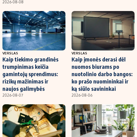
2026-08-08
VERSLAS
VERSLAS
Kaip tiekimo grandinės
Kaip įmonės derasi dėl
trumpinimas keičia
nuomos biurams po
gamintojų sprendimus:
nuotolinio darbo bangos:
rizikų mažinimas ir
ko prašo nuomininkai ir
naujos galimybės
ką siūlo savininkai
2026-08-07
2026-08-06