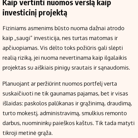
Kaip vertinti nuomos verslą kaip
investicinį projektą
Fiziniams asmenims būsto nuoma dažnai atrodo
kaip „saugi“ investicija, nes turtas matomas ir
apčiuopiamas. Vis dėlto toks požiūris gali slėpti
realią riziką, jei nuoma nevertinama kaip ilgalaikis
projektas su aiškiais pinigų srautais ir sąnaudomis.
Planuojant ar peržiūrint nuomos portfelį verta
suskaičiuoti ne tik gaunamas pajamas, bet ir visas
išlaidas: paskolos palūkanas ir grąžinimą, draudimą,
turto mokestį, administravimą, smulkius remonto
darbus, nuomininkų paieškos kaštus. Tik tada matyti
tikroji metinė grąža.