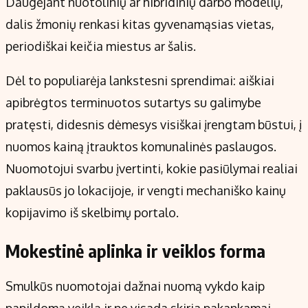
Daugėjant nuotolinių ar hibridinių darbo modelių,
dalis žmonių renkasi kitas gyvenamąsias vietas,
periodiškai keičia miestus ar šalis.
Dėl to populiarėja lankstesni sprendimai: aiškiai
apibrėgtos terminuotos sutartys su galimybe
pratęsti, didesnis dėmesys visiškai įrengtam būstui, į
nuomos kainą įtrauktos komunalinės paslaugos.
Nuomotojui svarbu įvertinti, kokie pasiūlymai realiai
paklausūs jo lokacijoje, ir vengti mechaniško kainų
kopijavimo iš skelbimų portalo.
Mokestinė aplinka ir veiklos forma
Smulkūs nuomotojai dažnai nuomą vykdo kaip