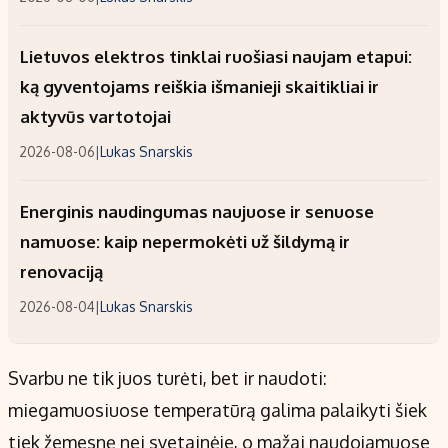
Lietuvos elektros tinklai ruošiasi naujam etapui:
ką gyventojams reiškia išmanieji skaitikliai ir
aktyvūs vartotojai
2026-08-06
|
Lukas Snarskis
Energinis naudingumas naujuose ir senuose
namuose: kaip nepermokėti už šildymą ir
renovaciją
2026-08-04
|
Lukas Snarskis
Svarbu ne tik juos turėti, bet ir naudoti:
miegamuosiuose temperatūrą galima palaikyti šiek
tiek žemesnę nei svetainėje, o mažai naudojamuose