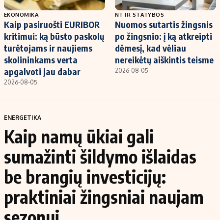
EKONOMIKA
NT IR STATYBOS
Kaip pasiruošti EURIBOR
Nuomos sutartis žingsnis
kritimui: ką būsto paskolų
po žingsnio: į ką atkreipti
turėtojams ir naujiems
dėmesį, kad vėliau
skolininkams verta
nereikėtų aiškintis teisme
apgalvoti jau dabar
2026-08-05
2026-08-05
ENERGETIKA
Kaip namų ūkiai gali
sumažinti šildymo išlaidas
be brangių investicijų:
praktiniai žingsniai naujam
sezonui