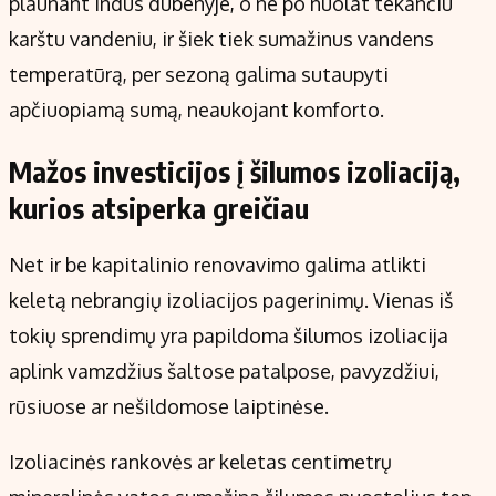
plaunant indus dubenyje, o ne po nuolat tekančiu
karštu vandeniu, ir šiek tiek sumažinus vandens
temperatūrą, per sezoną galima sutaupyti
apčiuopiamą sumą, neaukojant komforto.
Mažos investicijos į šilumos izoliaciją,
kurios atsiperka greičiau
Net ir be kapitalinio renovavimo galima atlikti
keletą nebrangių izoliacijos pagerinimų. Vienas iš
tokių sprendimų yra papildoma šilumos izoliacija
aplink vamzdžius šaltose patalpose, pavyzdžiui,
rūsiuose ar nešildomose laiptinėse.
Izoliacinės rankovės ar keletas centimetrų