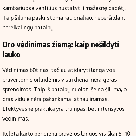
kambariuose ventilius nustatyti į mažesnę padėtį.
Taip šiluma paskirstoma racionaliau, neperšildant
nereikalingų patalpų.
Oro vėdinimas žiemą: kaip nešildyti
lauko
Vėdinimas būtinas, tačiau atidaryti langą vos
pravertomis orlaidėmis visai dienai nėra geras
sprendimas. Taip iš patalpų nuolat išeina šiluma, o
oras viduje nėra pakankamai atnaujinamas.
Efektyvesnė praktika yra trumpas, bet intensyvus
vėdinimas.
Keletą kartų per dieną pravėrus langus visiškai 5–10