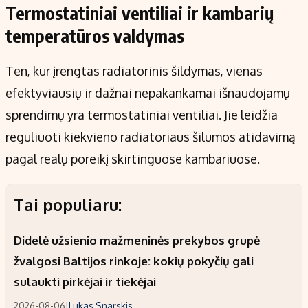
Termostatiniai ventiliai ir kambarių
temperatūros valdymas
Ten, kur įrengtas radiatorinis šildymas, vienas
efektyviausių ir dažnai nepakankamai išnaudojamų
sprendimų yra termostatiniai ventiliai. Jie leidžia
reguliuoti kiekvieno radiatoriaus šilumos atidavimą
pagal realų poreikį skirtinguose kambariuose.
Tai populiaru:
Didelė užsienio mažmeninės prekybos grupė
žvalgosi Baltijos rinkoje: kokių pokyčių gali
sulaukti pirkėjai ir tiekėjai
2026-08-06
|
Lukas Snarskis