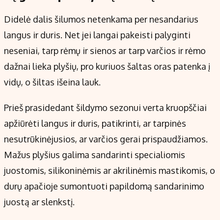
Didelė dalis šilumos netenkama per nesandarius
langus ir duris. Net jei langai pakeisti palyginti
neseniai, tarp rėmų ir sienos ar tarp varčios ir rėmo
dažnai lieka plyšių, pro kuriuos šaltas oras patenka į
vidų, o šiltas išeina lauk.
Prieš prasidedant šildymo sezonui verta kruopščiai
apžiūrėti langus ir duris, patikrinti, ar tarpinės
nesutrūkinėjusios, ar varčios gerai prispaudžiamos.
Mažus plyšius galima sandarinti specialiomis
juostomis, silikoninėmis ar akrilinėmis mastikomis, o
durų apačioje sumontuoti papildomą sandarinimo
juostą ar slenkstį.