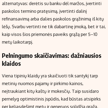
alternatyvas: derėtis su banku dėl maržos, įvertinti
paskolos termino pratęsimą, įvertinti dalinį
refinansavimą arba dalies paskolos grąžinimą iš kitų
lėšų. Svarbu vertinti ne tik dabartinę įmoką, bet ir tai,
kaip visos šios priemonės paveiks grąžą per 5–10
metų laikotarpį.
Pelningumo skaičiavimas: dažniausios
klaidos
Viena tipinių klaidų yra skaičiuoti tik santykį tarp
metinių nuomos pajamų ir pirkimo kainos,
neįtraukiant kitų kaštų ir mokesčių. Taip susidaro
pernelyg optimistinis įspūdis, kad būstas atsipirks
per keliasdešimt metų ir generuos solidžią grąžą.