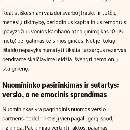
Realistiškesniam vaizdui svarbu įtraukti ir tuščių
mėnesių tikimybę, periodinius kapitalinius remontus
(pavyzdžiui, vonios kambario atnaujinimą kas 10–15
metų) bei galimas teisinius ginčus. Net jei tokių
išlaidų nepavyks numatyti tiksliai, atsargus rezervas
bendrame skaičiavime leidžia išvengti nemalonių
staigmenų.
Nuomininko pasirinkimas ir sutartys:
verslo, o ne emocinis sprendimas
Nuomininkas yra pagrindinis nuomos verslo
partneris, todėl rinktis jį vien pagal „gerą įspūdį“
rizikinga. Patikimiau vertinti faktus: pajamas,