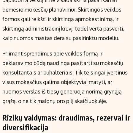
papildomą veiklą ir ne visada skiria pakankamai
dėmesio mokesčių planavimui. Skirtingos veiklos
formos gali reikšti ir skirtingą apmokestinimą, ir
skirtingą administracinį krūvį, todėl verta pasverti,
kaip nuomos mastas dera su pasirinktu modeliu.
Priimant sprendimus apie veiklos formą ir
deklaravimo būdą naudinga pasitarti su mokesčių
konsultantais ar buhalteriais. Tik teisingai įvertinus
visus mokesčius galima objektyviai matyti, ar
nuomos verslas iš tiesų generuoja norimą grynąją
grąžą, o ne tik malonų oro pilį skaičiuoklėje.
Rizikų valdymas: draudimas, rezervai ir
diversifikacija