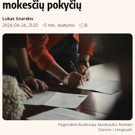
mokesčių pokyčių
Populiarios temos
Titulinis
Lukas Snarskis
Investavimas
Nedarbo išmokos skaičiuoklė
2026-06-26, 21:20
5 min. skaitymo
0
Akcijų rinka
Indėliai
Saulės elektrinės
Indėlių skaičiuoklė
Kriptovaliutos
Būsto finansai
Infliacija
Įdomios naujienos
Migracija
Redakcija
Apie mus
Redakcijos politika
Privatumo politika
Pagrindinė iliustracija. Nuotrauka: Romain
Turinio žymėjimo taisyklės
Dancre / Unsplash.