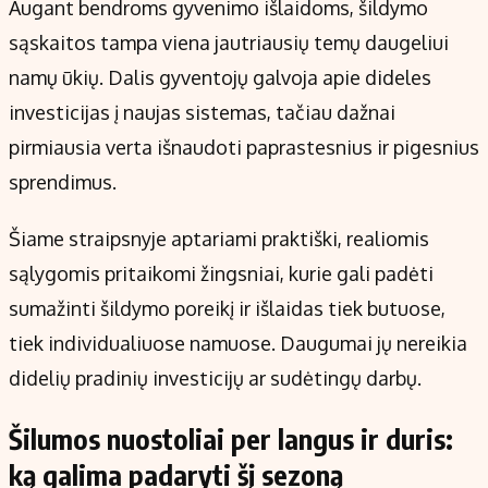
Augant bendroms gyvenimo išlaidoms, šildymo
sąskaitos tampa viena jautriausių temų daugeliui
namų ūkių. Dalis gyventojų galvoja apie dideles
investicijas į naujas sistemas, tačiau dažnai
pirmiausia verta išnaudoti paprastesnius ir pigesnius
sprendimus.
Šiame straipsnyje aptariami praktiški, realiomis
sąlygomis pritaikomi žingsniai, kurie gali padėti
sumažinti šildymo poreikį ir išlaidas tiek butuose,
tiek individualiuose namuose. Daugumai jų nereikia
didelių pradinių investicijų ar sudėtingų darbų.
Šilumos nuostoliai per langus ir duris:
ką galima padaryti šį sezoną