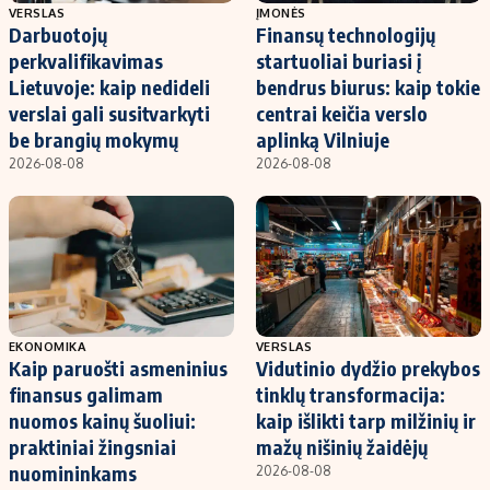
VERSLAS
ĮMONĖS
Darbuotojų
Finansų technologijų
perkvalifikavimas
startuoliai buriasi į
Lietuvoje: kaip nedideli
bendrus biurus: kaip tokie
verslai gali susitvarkyti
centrai keičia verslo
be brangių mokymų
aplinką Vilniuje
2026-08-08
2026-08-08
EKONOMIKA
VERSLAS
Kaip paruošti asmeninius
Vidutinio dydžio prekybos
finansus galimam
tinklų transformacija:
nuomos kainų šuoliui:
kaip išlikti tarp milžinių ir
praktiniai žingsniai
mažų nišinių žaidėjų
nuomininkams
2026-08-08