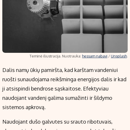
Teminė iliustracija. Nuotrauka:
hessam nabavi
/
Unsplash
.
Dalis namų ūkių pamiršta, kad karštam vandeniui
ruošti sunaudojama reikšminga energijos dalis ir kad
ji atsispindi bendrose sąskaitose. Efektyviau
naudojant vandenį galima sumažinti ir šildymo
sistemos apkrovą.
Naudojant dušo galvutes su srauto ribotuvais,