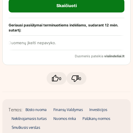
0
0
Temos:
Būsto nuoma
Finansų Valdymas
Investicijos
Nekilnojamasis turtas
Nuomos rinka
Palūkanų normos
Smulkusis verslas