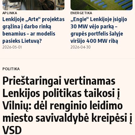
APLINKA
ENERGETIKA
Lenkijoje „Arte“ projektas
„Engie“ Lenkijoje įsigijo
grąžina į darbo rinką
30 MW vėjo parką –
benamius – ar modelis
grupės portfelis šalyje
pasieks Lietuvą?
viršijo 400 MW ribą
2026-05-01
2026-04-30
POLITIKA
Prieštaringai vertinamas
Lenkijos politikas taikosi į
Vilnių: dėl renginio leidimo
miesto savivaldybė kreipėsi į
VSD