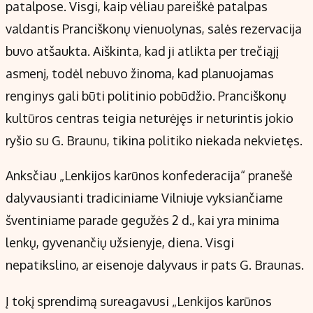
patalpose. Visgi, kaip vėliau pareiškė patalpas
valdantis Pranciškonų vienuolynas, salės rezervacija
buvo atšaukta. Aiškinta, kad ji atlikta per trečiąjį
asmenį, todėl nebuvo žinoma, kad planuojamas
renginys gali būti politinio pobūdžio. Pranciškonų
kultūros centras teigia neturėjęs ir neturintis jokio
ryšio su G. Braunu, tikina politiko niekada nekvietęs.
Anksčiau „Lenkijos karūnos konfederacija“ pranešė
dalyvausianti tradiciniame Vilniuje vyksiančiame
šventiniame parade gegužės 2 d., kai yra minima
lenkų, gyvenančių užsienyje, diena. Visgi
nepatikslino, ar eisenoje dalyvaus ir pats G. Braunas.
Į tokį sprendimą sureagavusi „Lenkijos karūnos