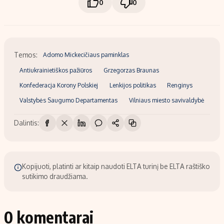
0
0
Temos:
Adomo Mickecičiaus paminklas
Antiukrainietiškos pažiūros
Grzegorzas Braunas
Konfederacja Korony Polskiej
Lenkijos politikas
Renginys
Valstybės Saugumo Departamentas
Vilniaus miesto savivaldybė
Dalintis:
Kopijuoti, platinti ar kitaip naudoti ELTA turinį be ELTA raštiško
sutikimo draudžiama.
0 komentarai