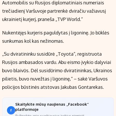
Kontaktai
Automobilis su Rusijos diplomatiniais numeriais
Regionų naujienos
trečiadienį Varšuvoje partrenkė dviračiu važiavusį
Indėlių palūkanos
ukrainietį kurjerį, praneša „TVP World.“
Nukentėjęs kurjeris paguldytas į ligoninę. Jo būklės
sunkumas kol kas nežinomas.
„Su dviratininku susidūrė „Toyota“, registruota
Rusijos ambasados vardu. Abu eismo įvykio dalyviai
buvo blaivūs. Dėl susidūrimo dviratininkas, Ukrainos
pilietis, buvo nuvežtas į ligoninę,“ – sakė Varšuvos
policijos būstinės atstovas Jakubas Gontarekas.
Skaitykite mūsų naujienas „Facebook“
platformoje
Sužinokite apie svarbiausius įvykius pirmieji!