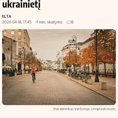
ukrainietį
Populiarios temos
Titulinis
ELTA
Investavimas
Nedarbo išmokos skaičiuoklė
2026-04-18, 17:45
1 min. skaitymo
0
Akcijų rinka
Indėliai
Saulės elektrinės
Indėlių skaičiuoklė
Kriptovaliutos
Būsto finansai
Infliacija
Įdomios naujienos
Migracija
Redakcija
Apie mus
Redakcijos politika
Privatumo politika
Dviratininkas Varšuvoje. Unsplash nuotr.
Turinio žymėjimo taisyklės