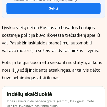
Sekti
Į įvykio vietą netoli Rusijos ambasados Lenkijos
sostinėje policija buvo iškviesta trečiadienį apie 13
val. Pasak žiniasklaidos pranešimų, automobilį
vairavo moteris, o sužeistas dviratininkas – vyras.
Policija teigia šiuo metu siekianti nustatyti, ar kuris
nors iš jų už šį incidentą atsakingas, ar tai vis dėlto
buvo nelaimingas atsitikimas.