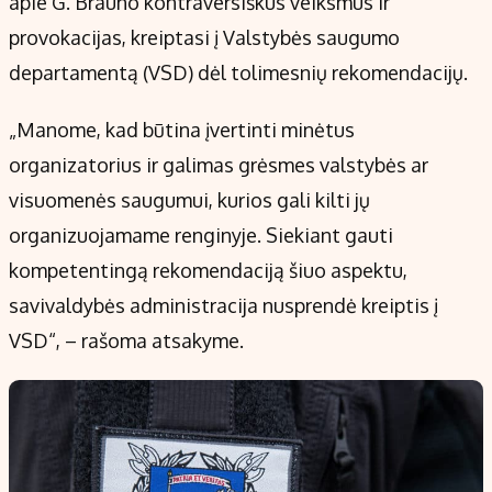
apie G. Brauno kontraversiškus veiksmus ir
provokacijas, kreiptasi į Valstybės saugumo
departamentą (VSD) dėl tolimesnių rekomendacijų.
„Manome, kad būtina įvertinti minėtus
organizatorius ir galimas grėsmes valstybės ar
visuomenės saugumui, kurios gali kilti jų
organizuojamame renginyje. Siekiant gauti
kompetentingą rekomendaciją šiuo aspektu,
savivaldybės administracija nusprendė kreiptis į
VSD“, – rašoma atsakyme.