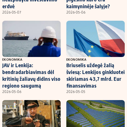
erdvė
kaimyninėje šalyje?
2026-05-07
2026-05-06
EKONOMIKA
EKONOMIKA
JAV ir Lenkija:
Briuselis uždegė žalią
bendradarbiavimas dėl
šviesą: Lenkijos ginkluotei
kritinių žaliavų didins viso
skiriamas 43,7 mlrd. Eur
regiono saugumą
finansavimas
2026-05-06
2026-05-05