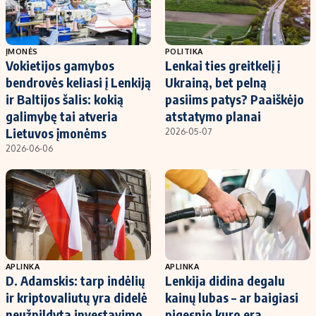
ĮMONĖS
POLITIKA
Vokietijos gamybos
Lenkai ties greitkelį į
bendrovės keliasi į Lenkiją
Ukrainą, bet pelną
ir Baltijos šalis: kokią
pasiims patys? Paaiškėjo
galimybę tai atveria
atstatymo planai
Lietuvos įmonėms
2026-05-07
2026-06-06
APLINKA
APLINKA
D. Adamskis: tarp indėlių
Lenkija didina degalu
ir kriptovaliutų yra didelė
kainų lubas – ar baigiasi
neužpildyta investavimo
pigesnio kuro era