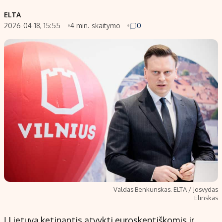
ELTA
2026-04-18, 15:55
4 min. skaitymo
0
Valdas Benkunskas. ELTA / Josvydas
Elinskas
Į Lietuvą ketinantis atvykti euroskeptiškomis ir