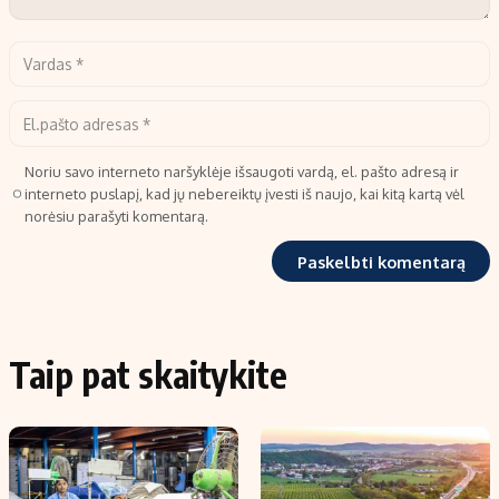
Noriu savo interneto naršyklėje išsaugoti vardą, el. pašto adresą ir
interneto puslapį, kad jų nebereiktų įvesti iš naujo, kai kitą kartą vėl
norėsiu parašyti komentarą.
Taip pat skaitykite