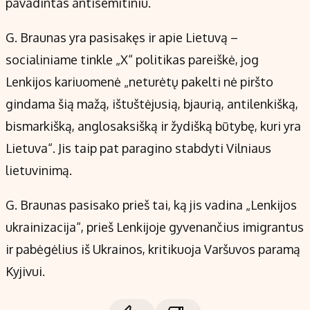
pavadintas antisemitiniu.
G. Braunas yra pasisakęs ir apie Lietuvą –
socialiniame tinkle „X“ politikas pareiškė, jog
Lenkijos kariuomenė „neturėtų pakelti nė piršto
gindama šią mažą, ištuštėjusią, bjaurią, antilenkišką,
bismarkišką, anglosaksišką ir žydišką būtybę, kuri yra
Lietuva“. Jis taip pat paragino stabdyti Vilniaus
lietuvinimą.
G. Braunas pasisako prieš tai, ką jis vadina „Lenkijos
ukrainizacija“, prieš Lenkijoje gyvenančius imigrantus
ir pabėgėlius iš Ukrainos, kritikuoja Varšuvos paramą
Kyjivui.