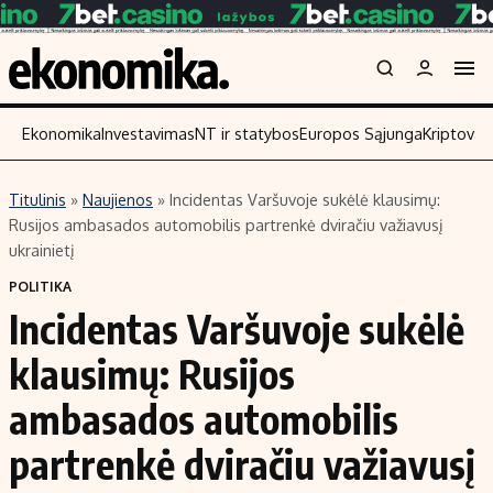
Ekonomika
Investavimas
NT ir statybos
Europos Sąjunga
Kriptoval
Titulinis
»
Naujienos
»
Incidentas Varšuvoje sukėlė klausimų:
Turinys
Skaitykite
Rusijos ambasados automobilis partrenkė dviračiu važiavusį
ukrainietį
Naujienos
Finansai
POLITIKA
Aplinka
Įmonės
Incidentas Varšuvoje sukėlė
Verslas
Žemės ūkis
klausimų: Rusijos
Energetika
Technologijos
Ekonomika
Laisvalaikis
ambasados automobilis
Politika
partrenkė dviračiu važiavusį
NT ir statybos