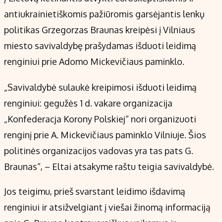
antiukrainietiškomis pažiūromis garsėjantis lenkų
politikas Grzegorzas Braunas kreipėsi į Vilniaus
miesto savivaldybę prašydamas išduoti leidimą
renginiui prie Adomo Mickevičiaus paminklo.
„Savivaldybė sulaukė kreipimosi išduoti leidimą
renginiui: gegužės 1 d. vakare organizacija
„Konfederacja Korony Polskiej“ nori organizuoti
renginį prie A. Mickevičiaus paminklo Vilniuje. Šios
politinės organizacijos vadovas yra tas pats G.
Braunas“, – Eltai atsakyme raštu teigia savivaldybė.
Jos teigimu, prieš svarstant leidimo išdavimą
renginiui ir atsižvelgiant į viešai žinomą informaciją