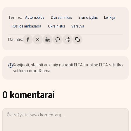
Temos:
Automobilis
Dviratininkas
Eismo įvykis
Lenkija
Rusijos ambasada
Ukrainietis
Varšuva
Dalintis:
Kopijuoti, platinti ar kitaip naudoti ELTA turinį be ELTA raštiško
sutikimo draudžiama.
0 komentarai