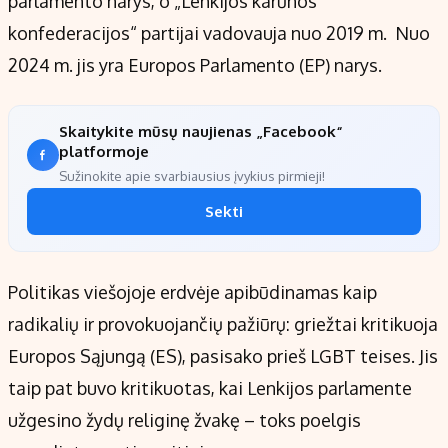
parlamento narys, o „Lenkijos karūnos
konfederacijos“ partijai vadovauja nuo 2019 m. Nuo
2024 m. jis yra Europos Parlamento (EP) narys.
Skaitykite mūsų naujienas „Facebook“
platformoje
Sužinokite apie svarbiausius įvykius pirmieji!
Sekti
Politikas viešojoje erdvėje apibūdinamas kaip
radikalių ir provokuojančių pažiūrų: griežtai kritikuoja
Europos Sąjungą (ES), pasisako prieš LGBT teises. Jis
taip pat buvo kritikuotas, kai Lenkijos parlamente
užgesino žydų religinę žvakę – toks poelgis