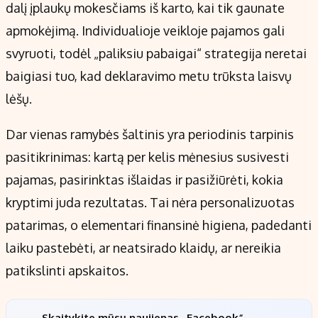
dalį įplaukų mokesčiams iš karto, kai tik gaunate
apmokėjimą. Individualioje veikloje pajamos gali
svyruoti, todėl „paliksiu pabaigai“ strategija neretai
baigiasi tuo, kad deklaravimo metu trūksta laisvų
lėšų.
Dar vienas ramybės šaltinis yra periodinis tarpinis
pasitikrinimas: kartą per kelis mėnesius susivesti
pajamas, pasirinktas išlaidas ir pasižiūrėti, kokia
kryptimi juda rezultatas. Tai nėra personalizuotas
patarimas, o elementari finansinė higiena, padedanti
laiku pastebėti, ar neatsirado klaidų, ar nereikia
patikslinti apskaitos.
Skaitykite mūsų naujienas „Facebook“