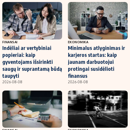
FINANSAI
EKONOMIKA
Indėliai ar vertybiniai
Minimalus atlyginimas ir
popieriai: kaip
karjeros startas: kaip
gyventojams išsirinkti
jaunam darbuotojui
saugų ir suprantamą būdą
protingai susidėlioti
taupyti
finansus
2026-08-08
2026-08-08