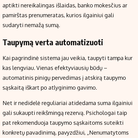
aptikti nereikalingas išlaidas, banko mokesčius ar
pamirštas prenumeratas, kurios ilgainiui gali
sudaryti nemažą sumą.
Taupymą verta automatizuoti
Kai pagrindinė sistema jau veikia, taupyti tampa kur
kas lengviau. Vienas efektyviausių būdų –
automatinis pinigų pervedimas į atskirą taupymo
sąskaitą iškart po atlyginimo gavimo.
Net ir nedidelė reguliariai atidedama suma ilgainiui
gali sukaupti reikšmingą rezervą. Psichologai taip
pat rekomenduoja taupymo sąskaitoms suteikti
konkretų pavadinimą, pavyzdžiui, „Nenumatytoms