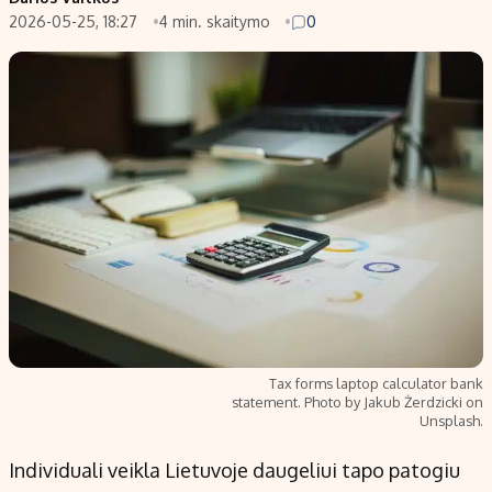
2026-05-25, 18:27
4 min. skaitymo
0
Populiarios temos
Titulinis
Investavimas
Nedarbo išmokos skaičiuoklė
Akcijų rinka
Indėliai
Saulės elektrinės
Indėlių skaičiuoklė
Kriptovaliutos
Būsto finansai
Infliacija
Įdomios naujienos
Migracija
Redakcija
Apie mus
Tax forms laptop calculator bank
Redakcijos politika
statement. Photo by Jakub Żerdzicki on
Unsplash.
Privatumo politika
Turinio žymėjimo taisyklės
Individuali veikla Lietuvoje daugeliui tapo patogiu