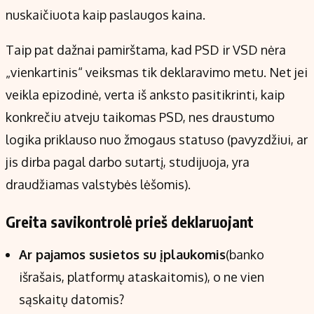
nuskaičiuota kaip paslaugos kaina.
Taip pat dažnai pamirštama, kad PSD ir VSD nėra
„vienkartinis“ veiksmas tik deklaravimo metu. Net jei
veikla epizodinė, verta iš anksto pasitikrinti, kaip
konkrečiu atveju taikomas PSD, nes draustumo
logika priklauso nuo žmogaus statuso (pavyzdžiui, ar
jis dirba pagal darbo sutartį, studijuoja, yra
draudžiamas valstybės lėšomis).
Greita savikontrolė prieš deklaruojant
Ar pajamos susietos su įplaukomis
(banko
išrašais, platformų ataskaitomis), o ne vien
sąskaitų datomis?