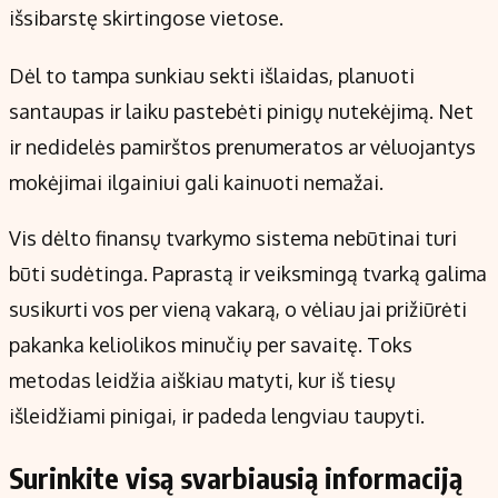
išsibarstę skirtingose vietose.
Dėl to tampa sunkiau sekti išlaidas, planuoti
santaupas ir laiku pastebėti pinigų nutekėjimą. Net
ir nedidelės pamirštos prenumeratos ar vėluojantys
mokėjimai ilgainiui gali kainuoti nemažai.
Vis dėlto finansų tvarkymo sistema nebūtinai turi
būti sudėtinga. Paprastą ir veiksmingą tvarką galima
susikurti vos per vieną vakarą, o vėliau jai prižiūrėti
pakanka keliolikos minučių per savaitę. Toks
metodas leidžia aiškiau matyti, kur iš tiesų
išleidžiami pinigai, ir padeda lengviau taupyti.
Surinkite visą svarbiausią informaciją