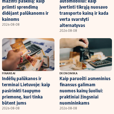
mažinti paskolą: kaip
automobiliui: kaip
priimti sprendimą
įvertinti tikrąją nuosavo
didėjant palūkanoms ir
transporto kainą ir kada
kainoms
verta svarstyti
alternatyvas
2026-08-08
2026-08-08
FINANSAI
EKONOMIKA
Indėlių palūkanos ir
Kaip paruošti asmeninius
terminai Lietuvoje: kaip
finansus galimam
pasirinkti taupymo
nuomos kainų šuoliui:
priemonę, kuri tinka
praktiniai žingsniai
būtent jums
nuomininkams
2026-08-08
2026-08-08