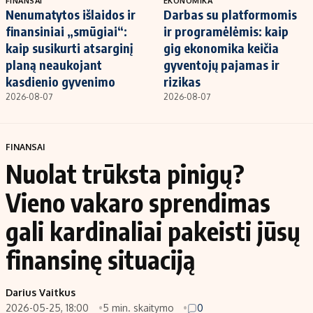
FINANSAI
EKONOMIKA
Nenumatytos išlaidos ir
Darbas su platformomis
finansiniai „smūgiai“:
ir programėlėmis: kaip
kaip susikurti atsarginį
gig ekonomika keičia
planą neaukojant
gyventojų pajamas ir
kasdienio gyvenimo
rizikas
2026-08-07
2026-08-07
FINANSAI
Nuolat trūksta pinigų?
Vieno vakaro sprendimas
gali kardinaliai pakeisti jūsų
finansinę situaciją
Darius Vaitkus
2026-05-25, 18:00
5 min. skaitymo
0