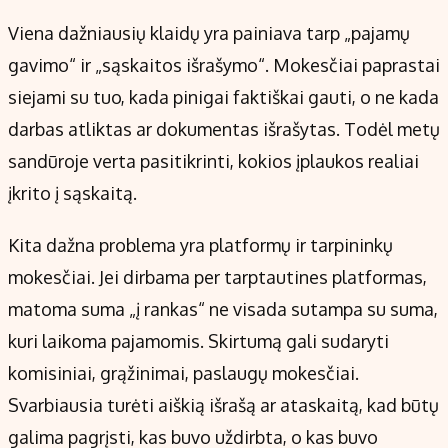
Viena dažniausių klaidų yra painiava tarp „pajamų
gavimo“ ir „sąskaitos išrašymo“. Mokesčiai paprastai
siejami su tuo, kada pinigai faktiškai gauti, o ne kada
darbas atliktas ar dokumentas išrašytas. Todėl metų
sandūroje verta pasitikrinti, kokios įplaukos realiai
įkrito į sąskaitą.
Kita dažna problema yra platformų ir tarpininkų
mokesčiai. Jei dirbama per tarptautines platformas,
matoma suma „į rankas“ ne visada sutampa su suma,
kuri laikoma pajamomis. Skirtumą gali sudaryti
komisiniai, grąžinimai, paslaugų mokesčiai.
Svarbiausia turėti aiškią išrašą ar ataskaitą, kad būtų
galima pagrįsti, kas buvo uždirbta, o kas buvo