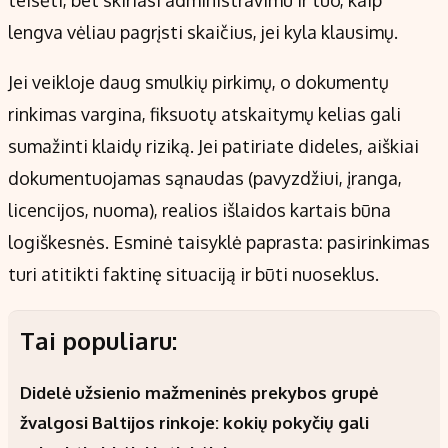
teisėti, bet skiriasi administravimu ir tuo, kaip
lengva vėliau pagrįsti skaičius, jei kyla klausimų.
Jei veikloje daug smulkių pirkimų, o dokumentų
rinkimas vargina, fiksuotų atskaitymų kelias gali
sumažinti klaidų riziką. Jei patiriate dideles, aiškiai
dokumentuojamas sąnaudas (pavyzdžiui, įranga,
licencijos, nuoma), realios išlaidos kartais būna
logiškesnės. Esminė taisyklė paprasta: pasirinkimas
turi atitikti faktinę situaciją ir būti nuoseklus.
Tai populiaru:
Didelė užsienio mažmeninės prekybos grupė
žvalgosi Baltijos rinkoje: kokių pokyčių gali