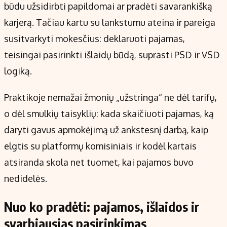
Kontaktai
būdu užsidirbti papildomai ar pradėti savarankišką
Regionų naujienos
karjerą. Tačiau kartu su lankstumu ateina ir pareiga
Indėlių palūkanos
susitvarkyti mokesčius: deklaruoti pajamas,
teisingai pasirinkti išlaidų būdą, suprasti PSD ir VSD
logiką.
Praktikoje nemažai žmonių „užstringa“ ne dėl tarifų,
o dėl smulkių taisyklių: kada skaičiuoti pajamas, ką
daryti gavus apmokėjimą už ankstesnį darbą, kaip
elgtis su platformų komisiniais ir kodėl kartais
atsiranda skola net tuomet, kai pajamos buvo
nedidelės.
Nuo ko pradėti: pajamos, išlaidos ir
svarbiausias pasirinkimas