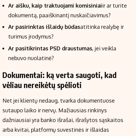
Ar aišku, kaip traktuojami komisiniai
ir ar turite
dokumentą, paaiškinantį nuskaičiavimus?
Ar pasirinktas išlaidų būdas
atitinka realybę ir
turimus įrodymus?
Ar pasitikrintas PSD draustumas
, jei veikla
nebuvo nuolatinė?
Dokumentai: ką verta saugoti, kad
vėliau nereikėtų spėlioti
Net jei klientų nedaug, tvarka dokumentuose
sutaupo laiko ir nervų. Mažiausias rinkinys
dažniausiai yra banko išrašai, išrašytos sąskaitos
arba kvitai, platformų suvestinės ir išlaidas