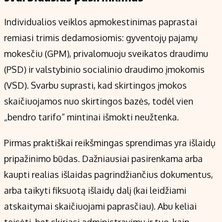
Individualios veiklos apmokestinimas paprastai
remiasi trimis dedamosiomis: gyventojų pajamų
mokesčiu (GPM), privalomuoju sveikatos draudimu
(PSD) ir valstybinio socialinio draudimo įmokomis
(VSD). Svarbu suprasti, kad skirtingos įmokos
skaičiuojamos nuo skirtingos bazės, todėl vien
„bendro tarifo“ mintinai išmokti neužtenka.
Pirmas praktiškai reikšmingas sprendimas yra išlaidų
pripažinimo būdas. Dažniausiai pasirenkama arba
kaupti realias išlaidas pagrindžiančius dokumentus,
arba taikyti fiksuotą išlaidų dalį (kai leidžiami
atskaitymai skaičiuojami paprasčiau). Abu keliai