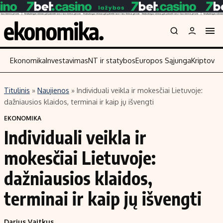
Ekonomika
Investavimas
NT ir statybos
Europos Sąjunga
Kriptoval
Titulinis
»
Naujienos
»
Individuali veikla ir mokesčiai Lietuvoje:
Turinys
Skaitykite
dažniausios klaidos, terminai ir kaip jų išvengti
Naujienos
Finansai
EKONOMIKA
Individuali veikla ir
Aplinka
Įmonės
Verslas
Žemės ūkis
mokesčiai Lietuvoje:
Energetika
Technologijos
dažniausios klaidos,
Ekonomika
Laisvalaikis
terminai ir kaip jų išvengti
Politika
NT ir statybos
Darius Vaitkus