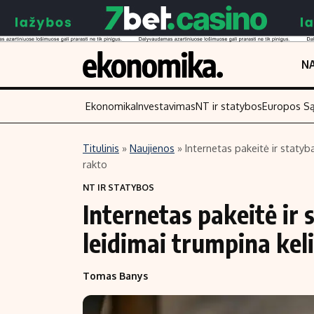
NA
Ekonomika
Investavimas
NT ir statybos
Europos S
Titulinis
»
Naujienos
»
Internetas pakeitė ir statyba
rakto
Turinys
Skaitykite
NT IR STATYBOS
Naujienos
Finansai
Internetas pakeitė ir 
Aplinka
Įmonės
leidimai trumpina keli
Verslas
Žemės ūkis
Energetika
Technologijos
Tomas Banys
Ekonomika
Laisvalaikis
Politika