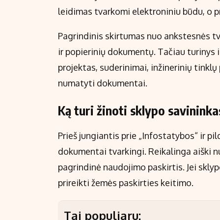
leidimas tvarkomi elektroniniu būdu, o p
Pagrindinis skirtumas nuo ankstesnės tvar
ir popierinių dokumentų. Tačiau turinys 
projektas, suderinimai, inžinerinių tinklų
numatyti dokumentai.
Ką turi žinoti sklypo savinink
Prieš jungiantis prie „Infostatybos“ ir pi
dokumentai tvarkingi. Reikalinga aiški n
pagrindinė naudojimo paskirtis. Jei skly
prireikti žemės paskirties keitimo.
Tai populiaru: