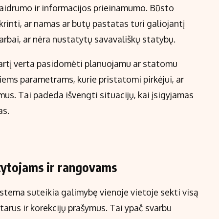
kaidrumo ir informacijos prieinamumo. Būsto
krinti, ar namas ar butų pastatas turi galiojantį
darbai, ar nėra nustatytų savavališkų statybų.
tartį verta pasidomėti planuojamu ar statomu
iems parametrams, kurie pristatomi pirkėjui, ar
mus. Tai padeda išvengti situacijų, kai įsigyjamas
as.
stytojams ir rangovams
stema suteikia galimybę vienoje vietoje sekti visą
arus ir korekcijų prašymus. Tai ypač svarbu