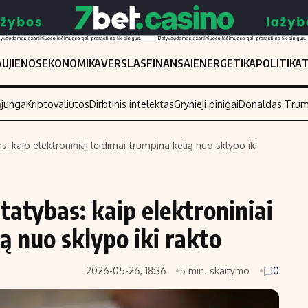
UJIENOS
EKONOMIKA
VERSLAS
FINANSAI
ENERGETIKA
POLITIKA
ąjunga
Kriptovaliutos
Dirbtinis intelektas
Grynieji pinigai
Donaldas Tru
s: kaip elektroniniai leidimai trumpina kelią nuo sklypo iki
Populiarios temos
Titulinis
Investavimas
Nedarbo išmo
statybas: kaip elektroniniai
Akcijų rinka
Indėliai
ą nuo sklypo iki rakto
Saulės elektrinės
Indėlių skaiči
Kriptovaliutos
Būsto finansa
2026-05-26, 18:36
5 min. skaitymo
0
Infliacija
Įdomios nauji
Migracija