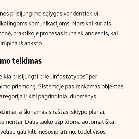
ines prisijungimo sąlygas vandentiekiui,
eikalingoms komunikacijoms. Nors kai kuriais
įmonė, praktikoje procesas būna sklandesnis, kai
rūpina iš anksto.
ymo teikimas
ikia prisijungti prie „Infostatybos“ per
inimo priemonę. Sistemoje pasirenkamas objektas,
ategorija ir kiti pagrindiniai duomenys.
žiniai, aiškinamasis raštas, sklypo planai,
dokumentai. Dalis laukų užpildoma automatiškai,
vėliau gali kilti nesusipratimų, todėl visus