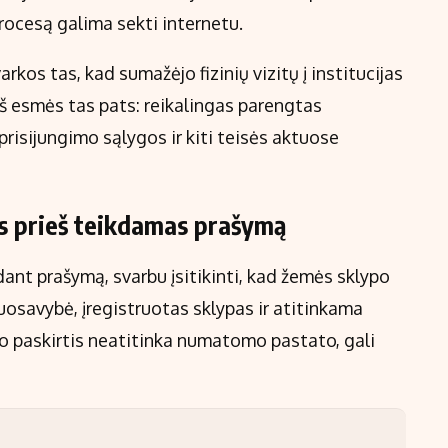
rocesą galima sekti internetu.
kos tas, kad sumažėjo fizinių vizitų į institucijas
iš esmės tas pats: reikalingas parengtas
 prisijungimo sąlygos ir kiti teisės aktuose
as prieš teikdamas prašymą
ldant prašymą, svarbu įsitikinti, kad žemės sklypo
uosavybė, įregistruotas sklypas ir atitinkama
po paskirtis neatitinka numatomo pastato, gali