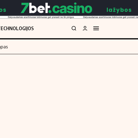
TECHNOLOGIJOS
mpas
Redakcija
kos skaičiuoklė
Apie mus
Redakcijos politika
uoklė
Privatumo politika
i
Turinio žymėjimo taisyklės
enos
Kontaktai
Regionų naujienos