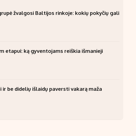
upė žvalgosi Baltijos rinkoje: kokių pokyčių gali
am etapui: ką gyventojams reiškia išmanieji
 ir be didelių išlaidų paversti vakarą maža