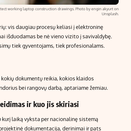
itect working laptop construction drawings. Photo by engin akyurt on
Unsplash.
ų: vis daugiau procesų keliasi į elektroninę
ai išduodamas be nė vieno vizito į savivaldybę.
usimų tiek gyventojams, tiek profesionalams.
, kokių dokumentų reikia, kokios klaidos
andorius bei rangovų darbą, aptariame žemiau.
eidimas ir kuo jis skiriasi
 kurį laiką vyksta per nacionalinę sistemą
 projektinė dokumentacija, derinimai ir pats