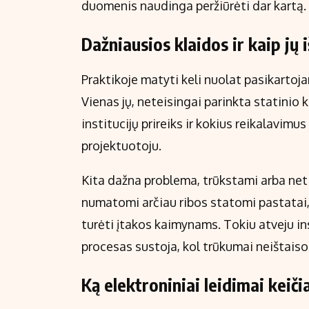
duomenis naudinga peržiūrėti dar kartą.
Dažniausios klaidos ir kaip jų 
Praktikoje matyti keli nuolat pasikartoja
Vienas jų, neteisingai parinkta statinio k
institucijų prireiks ir kokius reikalavimus 
projektuotoju.
Kita dažna problema, trūkstami arba neti
numatomi arčiau ribos statomi pastatai, 
turėti įtakos kaimynams. Tokiu atveju in
procesas sustoja, kol trūkumai neištaiso
Ką elektroniniai leidimai keiči