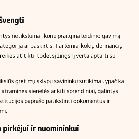
išvengti
ntys netikslumai, kurie prailgina leidimo gavimą.
ategorija ar paskirtis. Tai lemia, kokių derinančių
reikės atitikti, todėl šį žingsnį verta aptarti su
kslūs gretimų sklypų savininkų sutikimai, ypač kai
atraminės sienelės ar kiti sprendiniai, galintys
stitucijos paprašo patikslinti dokumentus ir
mi.
a pirkėjui ir nuomininkui