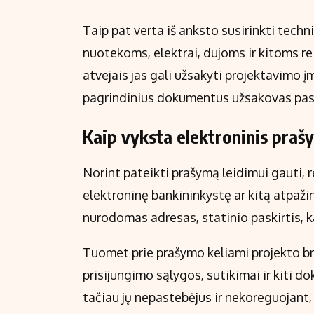
Taip pat verta iš anksto susirinkti techn
nuotekoms, elektrai, dujoms ir kitoms r
atvejais jas gali užsakyti projektavimo 
pagrindinius dokumentus užsakovas pasi
Kaip vyksta elektroninis praš
Norint pateikti prašymą leidimui gauti, re
elektroninę bankininkystę ar kitą atpaž
nurodomas adresas, statinio paskirtis, k
Tuomet prie prašymo keliami projekto brė
prisijungimo sąlygos, sutikimai ir kiti 
tačiau jų nepastebėjus ir nekoreguojant, 