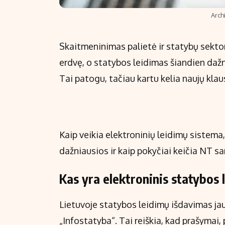
Arch
Skaitmeninimas palietė ir statybų sektori
erdvę, o statybos leidimas šiandien dažn
Tai patogu, tačiau kartu kelia naujų kla
Kaip veikia elektroninių leidimų sistema
dažniausios ir kaip pokyčiai keičia NT s
Kas yra elektroninis statybos l
Lietuvoje statybos leidimų išdavimas jau
„Infostatyba“. Tai reiškia, kad prašymai,