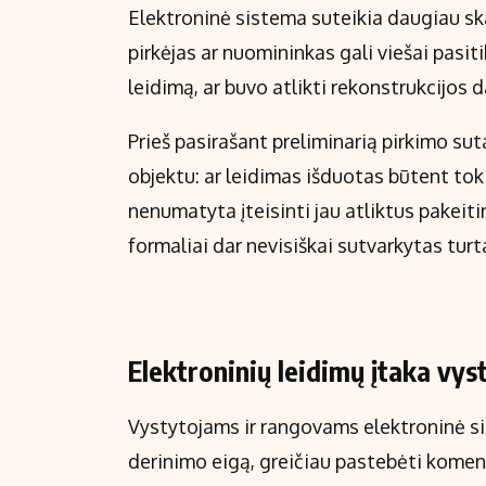
Elektroninė sistema suteikia daugiau s
pirkėjas ar nuomininkas gali viešai pasiti
leidimą, ar buvo atlikti rekonstrukcijos 
Prieš pasirašant preliminarią pirkimo su
objektu: ar leidimas išduotas būtent tok
nenumatyta įteisinti jau atliktus pakeiti
formaliai dar nevisiškai sutvarkytas turt
Elektroninių leidimų įtaka vy
Vystytojams ir rangovams elektroninė si
derinimo eigą, greičiau pastebėti koment