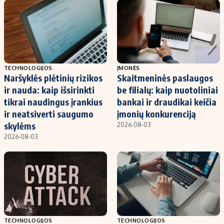
TECHNOLOGIJOS
ĮMONĖS
Naršyklės plėtinių rizikos
Skaitmeninės paslaugos
ir nauda: kaip išsirinkti
be filialų: kaip nuotoliniai
tikrai naudingus įrankius
bankai ir draudikai keičia
ir neatsiverti saugumo
įmonių konkurenciją
skylėms
2026-08-03
2026-08-03
TECHNOLOGIJOS
TECHNOLOGIJOS