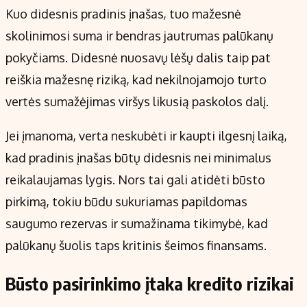
Kuo didesnis pradinis įnašas, tuo mažesnė
skolinimosi suma ir bendras jautrumas palūkanų
pokyčiams. Didesnė nuosavų lėšų dalis taip pat
reiškia mažesnę riziką, kad nekilnojamojo turto
vertės sumažėjimas viršys likusią paskolos dalį.
Jei įmanoma, verta neskubėti ir kaupti ilgesnį laiką,
kad pradinis įnašas būtų didesnis nei minimalus
reikalaujamas lygis. Nors tai gali atidėti būsto
pirkimą, tokiu būdu sukuriamas papildomas
saugumo rezervas ir sumažinama tikimybė, kad
palūkanų šuolis taps kritinis šeimos finansams.
Būsto pasirinkimo įtaka kredito rizikai