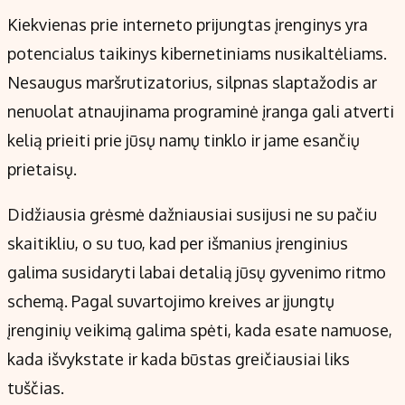
Kiekvienas prie interneto prijungtas įrenginys yra
potencialus taikinys kibernetiniams nusikaltėliams.
Nesaugus maršrutizatorius, silpnas slaptažodis ar
nenuolat atnaujinama programinė įranga gali atverti
kelią prieiti prie jūsų namų tinklo ir jame esančių
prietaisų.
Didžiausia grėsmė dažniausiai susijusi ne su pačiu
skaitikliu, o su tuo, kad per išmanius įrenginius
galima susidaryti labai detalią jūsų gyvenimo ritmo
schemą. Pagal suvartojimo kreives ar įjungtų
įrenginių veikimą galima spėti, kada esate namuose,
kada išvykstate ir kada būstas greičiausiai liks
tuščias.