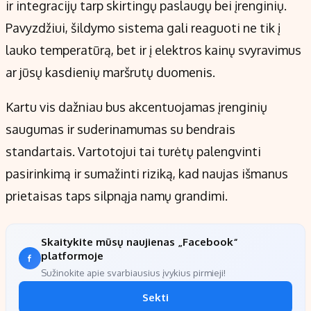
ir integracijų tarp skirtingų paslaugų bei įrenginių.
Pavyzdžiui, šildymo sistema gali reaguoti ne tik į
lauko temperatūrą, bet ir į elektros kainų svyravimus
ar jūsų kasdienių maršrutų duomenis.
Kartu vis dažniau bus akcentuojamas įrenginių
saugumas ir suderinamumas su bendrais
standartais. Vartotojui tai turėtų palengvinti
pasirinkimą ir sumažinti riziką, kad naujas išmanus
prietaisas taps silpnąja namų grandimi.
Skaitykite mūsų naujienas „Facebook“
platformoje
Sužinokite apie svarbiausius įvykius pirmieji!
Sekti