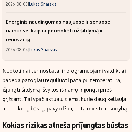
2026-08-03
|
Lukas Snarskis
Energinis naudingumas naujuose ir senuose
namuose: kaip nepermokėti už šildymą ir
renovaciją
2026-08-04
|
Lukas Snarskis
Nuotoliniai termostatai ir programuojami valdikliai
padeda patogiau reguliuoti patalpų temperatūrą,
išjungti šildymą išvykus iš namų ir įjungti prieš
grįžtant. Tai ypač aktualu tiems, kurie daug keliauja
ar turi kelių būstų, pavyzdžiui, butą mieste ir sodybą.
Kokias rizikas atneša prijungtas būstas