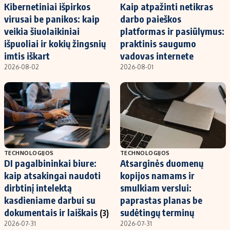
Kibernetiniai išpirkos
Kaip atpažinti netikras
virusai be panikos: kaip
darbo paieškos
veikia šiuolaikiniai
platformas ir pasiūlymus:
išpuoliai ir kokių žingsnių
praktinis saugumo
imtis iškart
vadovas internete
2026-08-02
2026-08-01
TECHNOLOGIJOS
TECHNOLOGIJOS
DI pagalbininkai biure:
Atsarginės duomenų
kaip atsakingai naudoti
kopijos namams ir
dirbtinį intelektą
smulkiam verslui:
kasdieniame darbui su
paprastas planas be
dokumentais ir laiškais
sudėtingų terminų
(3)
2026-07-31
2026-07-31