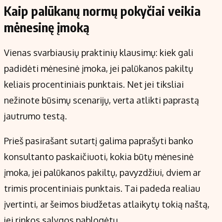
Kaip palūkanų normų pokyčiai veikia
mėnesinę įmoką
Vienas svarbiausių praktinių klausimų: kiek gali
padidėti mėnesinė įmoka, jei palūkanos pakiltų
keliais procentiniais punktais. Net jei tiksliai
nežinote būsimų scenarijų, verta atlikti paprastą
jautrumo testą.
Prieš pasirašant sutartį galima paprašyti banko
konsultanto paskaičiuoti, kokia būtų mėnesinė
įmoka, jei palūkanos pakiltų, pavyzdžiui, dviem ar
trimis procentiniais punktais. Tai padeda realiau
įvertinti, ar šeimos biudžetas atlaikytų tokią naštą,
jei rinkos sąlygos pablogėtų.