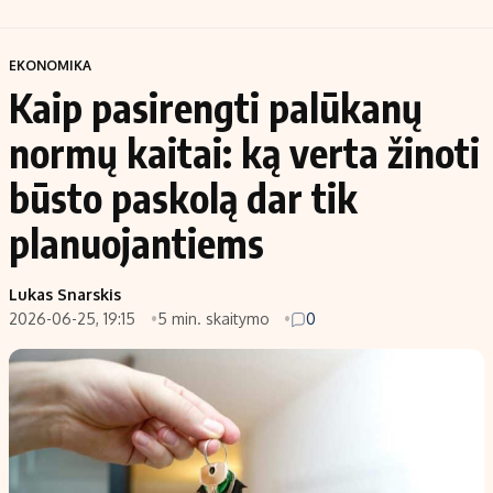
EKONOMIKA
Kaip pasirengti palūkanų
normų kaitai: ką verta žinoti
būsto paskolą dar tik
planuojantiems
Lukas Snarskis
2026-06-25, 19:15
5 min. skaitymo
0