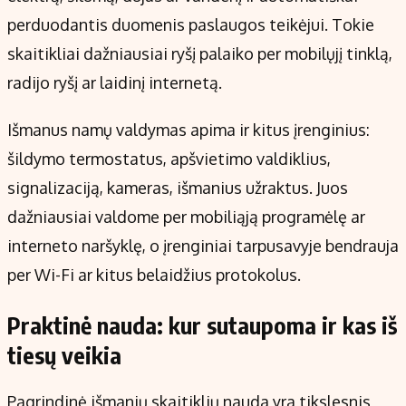
perduodantis duomenis paslaugos teikėjui. Tokie
skaitikliai dažniausiai ryšį palaiko per mobilųjį tinklą,
radijo ryšį ar laidinį internetą.
Išmanus namų valdymas apima ir kitus įrenginius:
šildymo termostatus, apšvietimo valdiklius,
signalizaciją, kameras, išmanius užraktus. Juos
dažniausiai valdome per mobiliąją programėlę ar
interneto naršyklę, o įrenginiai tarpusavyje bendrauja
per Wi-Fi ar kitus belaidžius protokolus.
Praktinė nauda: kur sutaupoma ir kas iš
tiesų veikia
Pagrindinė išmanių skaitiklių nauda yra tikslesnis