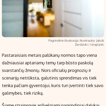
Pagrindinė iliustracija. Nuotrauka: Jakub
Żerdzicki / Unsplash.
Pastaraisiais metais palūkanų normos tapo viena
dažniausiai aptariamų temų tarp būsto paskolą
svarstančių žmonių. Nors oficialių prognozių ir
scenarijų netrūksta, galutinis sprendimas vis tiek
tenka pačiam gyventojui, kuris turi įvertinti tiek savo
galimybes, tiek riziką.
Šiame straipsnyje apžvelgiami pagrindiniai dalykai,