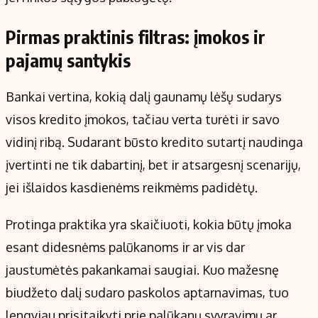
Pirmas praktinis filtras: įmokos ir
pajamų santykis
Bankai vertina, kokią dalį gaunamų lėšų sudarys
visos kredito įmokos, tačiau verta turėti ir savo
vidinį ribą. Sudarant būsto kredito sutartį naudinga
įvertinti ne tik dabartinį, bet ir atsargesnį scenarijų,
jei išlaidos kasdienėms reikmėms padidėtų.
Protinga praktika yra skaičiuoti, kokia būtų įmoka
esant didesnėms palūkanoms ir ar vis dar
jaustumėtės pakankamai saugiai. Kuo mažesnę
biudžeto dalį sudaro paskolos aptarnavimas, tuo
lengviau prisitaikyti prie palūkanų svyravimų ar