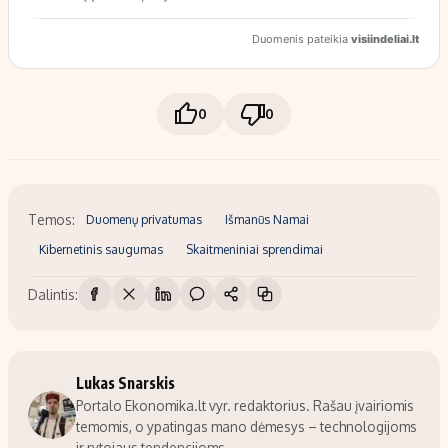
0
0
Temos:
Duomenų privatumas
Išmanūs Namai
Kibernetinis saugumas
Skaitmeniniai sprendimai
Dalintis:
Lukas Snarskis
Portalo Ekonomika.lt vyr. redaktorius. Rašau įvairiomis
temomis, o ypatingas mano dėmesys – technologijoms
ir rytojaus tendencijoms.