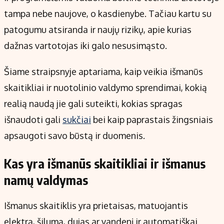
Kontaktai
tampa nebe naujove, o kasdienybe. Tačiau kartu su
Regionų naujienos
patogumu atsiranda ir naujų rizikų, apie kurias
Indėlių palūkanos
dažnas vartotojas iki galo nesusimąsto.
Šiame straipsnyje aptariama, kaip veikia išmanūs
skaitikliai ir nuotolinio valdymo sprendimai, kokią
realią naudą jie gali suteikti, kokias spragas
išnaudoti gali
sukčiai
bei kaip paprastais žingsniais
apsaugoti savo būstą ir duomenis.
Kas yra išmanūs skaitikliai ir išmanus
namų valdymas
Išmanus skaitiklis yra prietaisas, matuojantis
elektrą, šilumą, dujas ar vandenį ir automatiškai