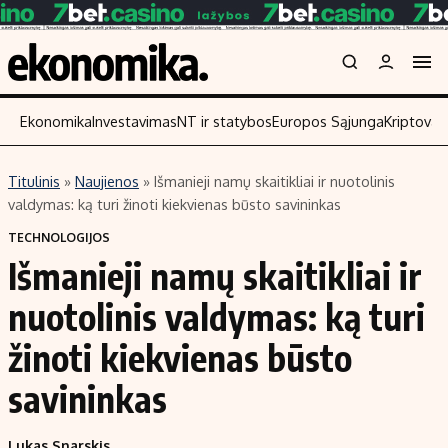
Ekonomika
Investavimas
NT ir statybos
Europos Sąjunga
Kriptoval
Titulinis
»
Naujienos
»
Išmanieji namų skaitikliai ir nuotolinis
Turinys
Skaitykite
valdymas: ką turi žinoti kiekvienas būsto savininkas
Naujienos
Finansai
TECHNOLOGIJOS
Išmanieji namų skaitikliai ir
Aplinka
Įmonės
Verslas
Žemės ūkis
nuotolinis valdymas: ką turi
Energetika
Technologijos
žinoti kiekvienas būsto
Ekonomika
Laisvalaikis
savininkas
Politika
NT ir statybos
Lukas Snarskis