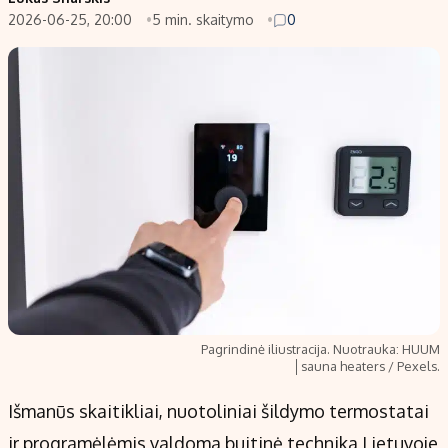
2026-06-25, 20:00
5 min. skaitymo
0
Populiarios temos
Titulinis
Investavimas
Nedarbo išmokos skaičiuoklė
Akcijų rinka
Indėliai
Saulės elektrinės
Indėlių skaičiuoklė
Kriptovaliutos
Būsto finansai
Infliacija
Įdomios naujienos
Migracija
Redakcija
Apie mus
Pagrindinė iliustracija. Nuotrauka: HUUM
Redakcijos politika
│sauna heaters / Pexels.
Privatumo politika
Išmanūs skaitikliai, nuotoliniai šildymo termostatai
Turinio žymėjimo taisyklės
ir programėlėmis valdoma buitinė technika Lietuvoje