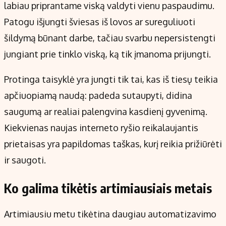
labiau priprantame viską valdyti vienu paspaudimu.
Patogu išjungti šviesas iš lovos ar sureguliuoti
šildymą būnant darbe, tačiau svarbu nepersistengti
jungiant prie tinklo viską, ką tik įmanoma prijungti.
Protinga taisyklė yra jungti tik tai, kas iš tiesų teikia
apčiuopiamą naudą: padeda sutaupyti, didina
saugumą ar realiai palengvina kasdienį gyvenimą.
Kiekvienas naujas interneto ryšio reikalaujantis
prietaisas yra papildomas taškas, kurį reikia prižiūrėti
ir saugoti.
Ko galima tikėtis artimiausiais metais
Artimiausiu metu tikėtina daugiau automatizavimo