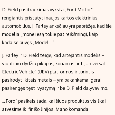
D. Field pasitraukimas vyksta „Ford Motor“
rengiantis pristatyti naujos kartos elektrinius
automobilius. J. Farley anksčiau yra pabrėžęs, kad šie
modeliai įmonei esą tokie pat reikšmingi, kaip
kadaise buvęs „Model T“.
J. Farley ir D. Field teigė, kad artėjantis modelis –
vidutinio dydžio pikapas, kuriamas ant „Universal
Electric Vehicle“ (UEV) platformos ir turintis
pasirodyti kitais metais – yra pakankamai gerai
pasirengęs tęsti vystymą ir be D. Field dalyvavimo.
„„Ford“ pasikeis tada, kai šiuos produktus visiškai
atvesime iki finišo linijos. Mano komanda