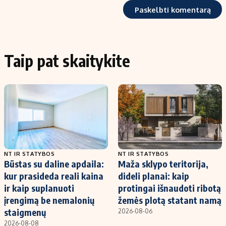
Taip pat skaitykite
NT IR STATYBOS
NT IR STATYBOS
Būstas su daline apdaila:
Maža sklypo teritorija,
kur prasideda reali kaina
dideli planai: kaip
ir kaip suplanuoti
protingai išnaudoti ribotą
įrengimą be nemalonių
žemės plotą statant namą
staigmenų
2026-08-06
2026-08-08