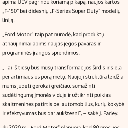
apima UEV pagrindu kuriamą pikapą, naujos kartos
„F-150“ bei didesnių „F-Series Super Duty“ modelių
liniją.
„Ford Motor“ taip pat nurodė, kad produktų
atnaujinimai apims naujas jėgos pavaras ir
programinės įrangos sprendimus.
„Tai iš tiesų bus mūsų transformacijos širdis ir siela
per artimiausius porą metų. Naujoji struktūra leidžia
mums judėti gerokai greičiau, sumažinti
sudėtingumą įmonės viduje ir užtikrinti puikias
skaitmenines patirtis bei automobilius, kurių kokybė
ir efektyvumas bus dar aukštesni“, – sakė J. Farley.
Iki 2030 m. „Ford Motor“ planuoja, kad 90 proc. jos