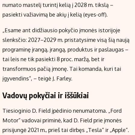
numato mastelį turintį kelią į 2028 m. tikslą –
pasiekti važiavimą be akių į kelią (eyes-off).
„Esame ant didžiausio pokyčio įmonės istorijoje
slenksčio: 2027–2029 m. pristatysime visą šią naują
programinę įrangą, įrangą, produktus ir paslaugas –
tai leis ne tik pasiekti 8 proc. maržą, bet ir
transformuos pačią įmonę. Tai komanda, kuri tai
įgyvendins“, – teigė J. Farley.
Vadovų pokyčiai ir iššūkiai
Tiesioginio D. Field įpėdinio nenumatoma. „Ford
Motor“ vadovai priminė, kad D. Field prie įmonės
prisijungė 2021 m., prieš tai dirbęs „Tesla“ ir „Apple“.