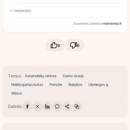
0
0
Temos:
Automobilių centras
Darnu Group
Nekilnojamas turtas
Porsche
Statybos
Ukmergės g.
Vilnius
Dalintis: