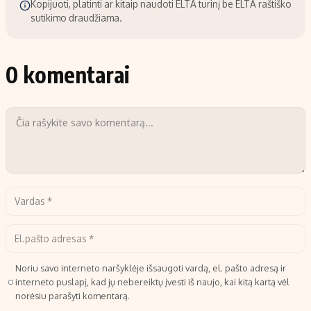
Kopijuoti, platinti ar kitaip naudoti ELTA turinį be ELTA raštiško
sutikimo draudžiama.
0 komentarai
Noriu savo interneto naršyklėje išsaugoti vardą, el. pašto adresą ir
interneto puslapį, kad jų nebereiktų įvesti iš naujo, kai kitą kartą vėl
norėsiu parašyti komentarą.