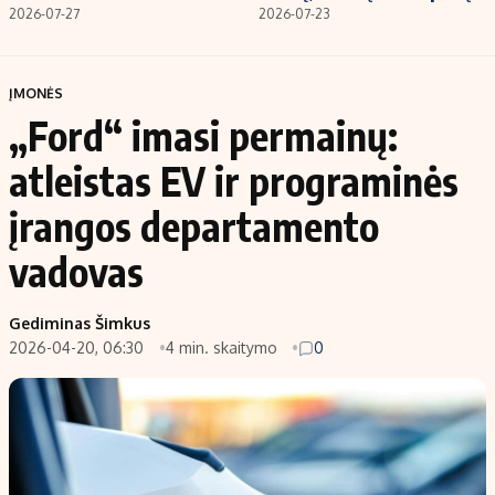
2026-07-27
2026-07-23
ĮMONĖS
„Ford“ imasi permainų:
atleistas EV ir programinės
įrangos departamento
vadovas
Gediminas Šimkus
2026-04-20, 06:30
4 min. skaitymo
0