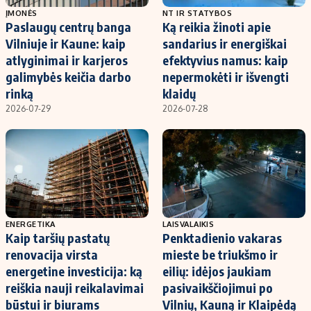
ĮMONĖS
NT IR STATYBOS
Paslaugų centrų banga
Ką reikia žinoti apie
Vilniuje ir Kaune: kaip
sandarius ir energiškai
atlyginimai ir karjeros
efektyvius namus: kaip
galimybės keičia darbo
nepermokėti ir išvengti
rinką
klaidų
2026-07-29
2026-07-28
ENERGETIKA
LAISVALAIKIS
Kaip taršių pastatų
Penktadienio vakaras
renovacija virsta
mieste be triukšmo ir
energetine investicija: ką
eilių: idėjos jaukiam
reiškia nauji reikalavimai
pasivaikščiojimui po
būstui ir biurams
Vilnių, Kauną ir Klaipėdą