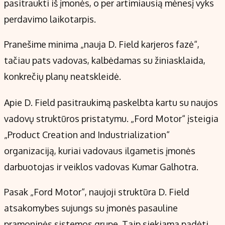
pasitraukti iš įmonės, o per artimiausią mėnesį vyks
perdavimo laikotarpis.
Pranešime minima „nauja D. Field karjeros fazė“,
tačiau pats vadovas, kalbėdamas su žiniasklaida,
konkrečių planų neatskleidė.
Apie D. Field pasitraukimą paskelbta kartu su naujos
vadovų struktūros pristatymu. „Ford Motor“ įsteigia
„Product Creation and Industrialization“
organizaciją, kuriai vadovaus ilgametis įmonės
darbuotojas ir veiklos vadovas Kumar Galhotra.
Pasak „Ford Motor“, naujoji struktūra D. Field
atsakomybes sujungs su įmonės pasauline
pramoninės sistemos grupe. Taip siekiama padėti