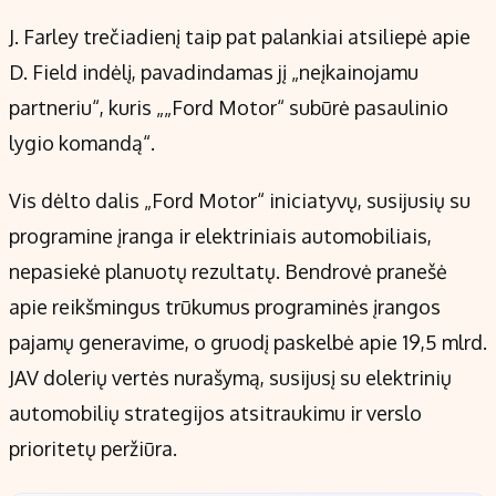
J. Farley trečiadienį taip pat palankiai atsiliepė apie
D. Field indėlį, pavadindamas jį „neįkainojamu
partneriu“, kuris „„Ford Motor“ subūrė pasaulinio
lygio komandą“.
Vis dėlto dalis „Ford Motor“ iniciatyvų, susijusių su
programine įranga ir elektriniais automobiliais,
nepasiekė planuotų rezultatų. Bendrovė pranešė
apie reikšmingus trūkumus programinės įrangos
pajamų generavime, o gruodį paskelbė apie 19,5 mlrd.
JAV dolerių vertės nurašymą, susijusį su elektrinių
automobilių strategijos atsitraukimu ir verslo
prioritetų peržiūra.