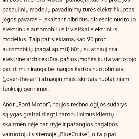
pasaulinių modelių pavadinimų turės elektrifikuotas
jėgos pavaras – įskaitant hibridus, didesnio nuotolio
elektrinius automobilius ir visiškai elektrinius
modelius. Taip pat siekiama, kad 90 proc.
automobilių (pagal apimtį) būtų su atnaujinta
elektrine architektūra, pačios įmonės kurta vartotojo
patirtimi ir įranga bei naujos kartos nuotoliniais
(„over-the-air“) atnaujinimais, skirtais nuolatiniam
funkcijų gerinimui.
Anot „Ford Motor“, naujos technologijos sudarys
sąlygas greitai diegti patobulinimus klientų
skaitmeninėje patirtyje ir pažangios pagalbos
vairuotojui sistemoje „BlueCruise“, o taip pat