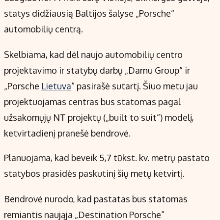
Kontaktai
statys didžiausią Baltijos šalyse „Porsche“
Regionų naujienos
automobilių centrą.
Indėlių palūkanos
Skelbiama, kad dėl naujo automobilių centro
projektavimo ir statybų darbų „Darnu Group“ ir
„Porsche
Lietuva
“ pasirašė sutartį. Šiuo metu jau
projektuojamas centras bus statomas pagal
užsakomųjų NT projektų („built to suit“) modelį,
ketvirtadienį pranešė bendrovė.
Planuojama, kad beveik 5,7 tūkst. kv. metrų pastato
statybos prasidės paskutinį šių metų ketvirtį.
Bendrovė nurodo, kad pastatas bus statomas
remiantis naująja „Destination Porsche“