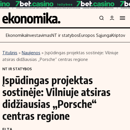
Ekonomika
Investavimas
NT ir statybos
Europos Sąjunga
Kriptoval
Titulinis
»
Naujienos
»
Įspūdingas projektas sostinėje: Vilniuje
Turinys
Skaitykite
atsiras didžiausias „Porsche“ centras regione
Naujienos
Finansai
NT IR STATYBOS
Įspūdingas projektas
Aplinka
Įmonės
Verslas
Žemės ūkis
sostinėje: Vilniuje atsiras
Energetika
Technologijos
didžiausias „Porsche“
Ekonomika
Laisvalaikis
centras regione
Politika
NT ir statybos
ELTA