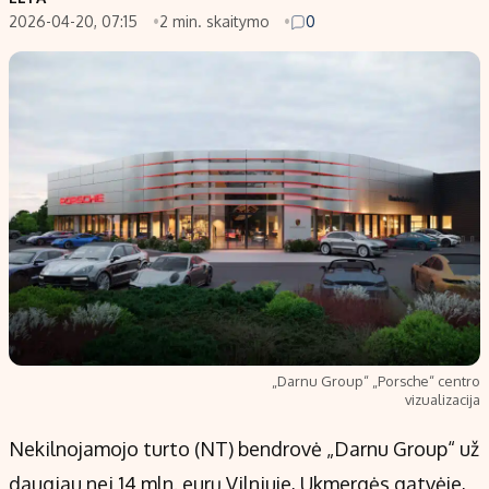
2026-04-20, 07:15
2 min. skaitymo
0
Populiarios temos
Titulinis
Investavimas
Nedarbo išmokos skaičiuoklė
Akcijų rinka
Indėliai
Saulės elektrinės
Indėlių skaičiuoklė
Kriptovaliutos
Būsto finansai
Infliacija
Įdomios naujienos
Migracija
Redakcija
Apie mus
„Darnu Group“ „Porsche“ centro
Redakcijos politika
vizualizacija
Privatumo politika
Nekilnojamojo turto (NT) bendrovė „Darnu Group“ už
Turinio žymėjimo taisyklės
daugiau nei 14 mln. eurų Vilniuje, Ukmergės gatvėje,