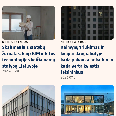
NT IR STATYBOS
NT IR STATYBOS
Skaitmeninis statybų
Kaimynų triukšmas ir
žurnalas: kaip BIM ir kitos
kvapai daugiabutyje:
technologijos keičia namų
kada pakanka pokalbio, o
statybą Lietuvoje
kada verta kviestis
teisininkus
2026-08-01
2026-07-31