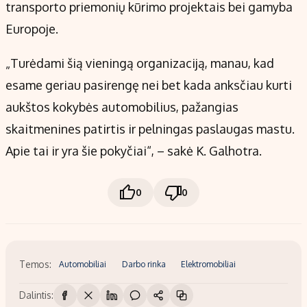
transporto priemonių kūrimo projektais bei gamyba
Europoje.
„Turėdami šią vieningą organizaciją, manau, kad
esame geriau pasirengę nei bet kada anksčiau kurti
aukštos kokybės automobilius, pažangias
skaitmenines patirtis ir pelningas paslaugas mastu.
Apie tai ir yra šie pokyčiai“, – sakė K. Galhotra.
0
0
Temos:
Automobiliai
Darbo rinka
Elektromobiliai
Dalintis: