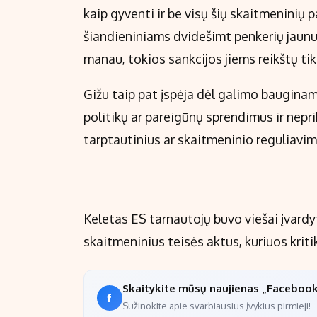
kaip gyventi ir be visų šių skaitmeninių
šiandieniniams dvidešimt penkerių jaunu
manau, tokios sankcijos jiems reikštų tikrą
Gižu taip pat įspėja dėl galimo bauginamo
politikų ar pareigūnų sprendimus ir nepr
tarptautinius ar skaitmeninio reguliavi
Keletas ES tarnautojų buvo viešai įvardy
skaitmeninius teisės aktus, kuriuos kritik
Skaitykite mūsų naujienas „Faceboo
Sužinokite apie svarbiausius įvykius pirmieji!