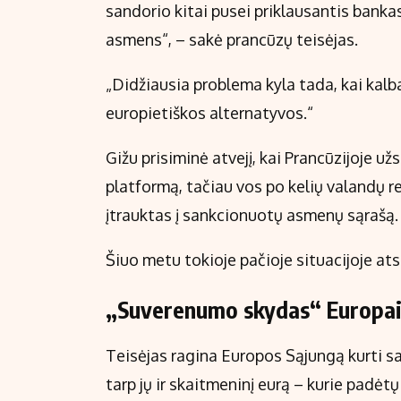
sandorio kitai pusei priklausantis banka
asmens“, – sakė prancūzų teisėjas.
„Didžiausia problema kyla tada, kai kal
europietiškos alternatyvos.“
Gižu prisiminė atvejį, kai Prancūzijoje už
platformą, tačiau vos po kelių valandų re
įtrauktas į sankcionuotų asmenų sąrašą.
Šiuo metu tokioje pačioje situacijoje ats
„Suverenumo skydas“ Europa
Teisėjas ragina Europos Sąjungą kurti s
tarp jų ir skaitmeninį eurą – kurie padėtų