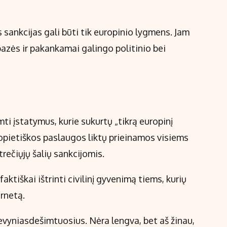
 sankcijas gali būti tik europinio lygmens. Jam
azės ir pakankamai galingo politinio bei
mti įstatymus, kurie sukurtų „tikrą europinį
ropietiškos paslaugos liktų prieinamos visiems
trečiųjų šalių sankcijomis.
aktiškai ištrinti civilinį gyvenimą tiems, kurių
ernetą.
vyniasdešimtuosius. Nėra lengva, bet aš žinau,