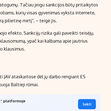
 patogumų. Tačiau jeigu sankcijos būtų pritaikytos
oliams, kurių visas gyvenimas vyksta internete,
 pilietinę mirtį“, – teigė jis.
jo efekto. Sankcijų rizika gali paveikti teisėjų,
iklausomumą, ypač kai kalbama apie jautrius
mo klausimus.
ti JAV ataskaitose dėl jų darbo rengiant ES
uoja Baltieji rūmai.
k“ platformoje
Sekti