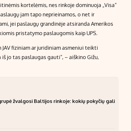
ditinėmis kortelėmis, nes rinkoje dominuoja „Visa“
paslaugų jam tapo neprieinamos, o net ir
jami, jei paslaugų grandinėje atsiranda Amerikos
okiomis pristatymo paslaugomis kaip UPS.
JAV fiziniam ar juridiniam asmeniui teikti
 jo tas paslaugas gauti“, – aiškino Gižu,
upė žvalgosi Baltijos rinkoje: kokių pokyčių gali