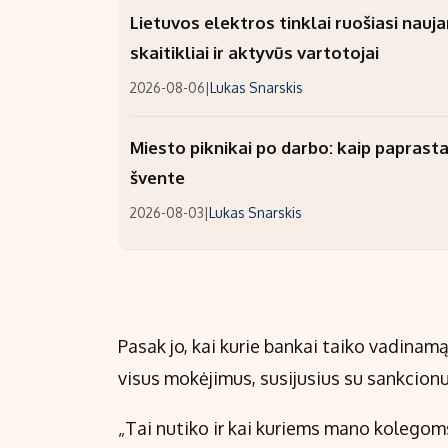
Lietuvos elektros tinklai ruošiasi nauj
skaitikliai ir aktyvūs vartotojai
2026-08-06
|
Lukas Snarskis
Miesto piknikai po darbo: kaip paprastai
švente
2026-08-03
|
Lukas Snarskis
Pasak jo, kai kurie bankai taiko vadinam
visus mokėjimus, susijusius su sankcion
„Tai nutiko ir kai kuriems mano kolegoms