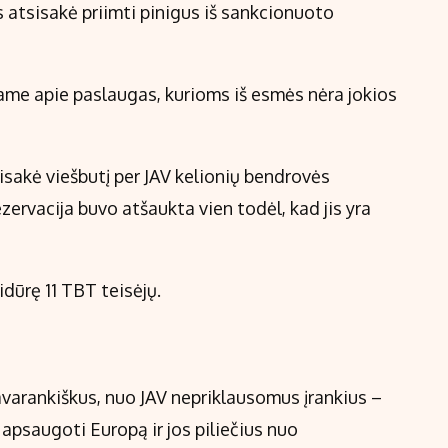
s atsisakė priimti pinigus iš sankcionuoto
bame apie paslaugas, kurioms iš esmės nėra jokios
sisakė viešbutį per JAV kelionių bendrovės
zervacija buvo atšaukta vien todėl, kad jis yra
idūrę 11 TBT teisėjų.
i
avarankiškus, nuo JAV nepriklausomus įrankius –
 apsaugoti Europą ir jos piliečius nuo