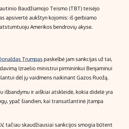
tautinio Baudžiamojo Teismo (TBT) teisėjo
as apsivertė aukštyn kojomis: iš gerbiamo
po atstumtuoju Amerikos bendrovių akyse.
Donaldas Trumpas
paskelbė jam sankcijas už tai,
šdavimą Izraelio ministrui pirmininkui Benjaminui
alantui dėl jų vaidmens naikinant Gazos Ruožą.
išbandymu ir aiškiai atskleidė, kokia didelė yra
gų, ypač šiandien, kai transatlantinė įtampa
 JAV, tačiau skaudžiausiai sankcijos smogia būtent