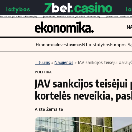
NA
Ekonomika
Investavimas
NT ir statybos
Europos S
Titulinis
»
Naujienos
»
JAV sankcijos teisėjui para
Turinys
Skaitykite
POLITIKA
JAV sankcijos teisėjui
Naujienos
Finansai
Aplinka
Įmonės
kortelės neveikia, pa
Verslas
Žemės ūkis
Aistė Žemaitė
Energetika
Technologijos
Ekonomika
Laisvalaikis
Politika