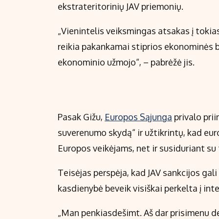
ekstrateritorinių JAV priemonių.
„Vienintelis veiksmingas atsakas į tokias
reikia pakankamai stiprios ekonominės b
ekonominio užmojo“, – pabrėžė jis.
Pasak Gižu,
Europos Sąjunga
privalo prii
suverenumo skydą“ ir užtikrintų, kad eu
Europos veikėjams, net ir susiduriant su 
Teisėjas perspėja, kad JAV sankcijos gali f
kasdienybė beveik visiškai perkelta į int
„Man penkiasdešimt. Aš dar prisimenu de