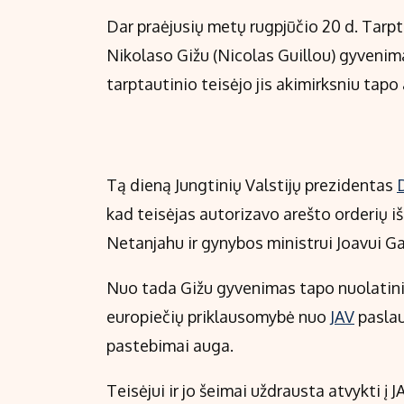
Dar praėjusių metų rugpjūčio 20 d. Tarp
Nikolaso Gižu (Nicolas Guillou) gyvenim
tarptautinio teisėjo jis akimirksniu ta
Tą dieną Jungtinių Valstijų prezidentas
kad teisėjas autorizavo arešto orderių i
Netanjahu ir gynybos ministrui Joavui G
Nuo tada Gižu gyvenimas tapo nuolatiniu 
europiečių priklausomybė nuo
JAV
paslau
pastebimai auga.
Teisėjui ir jo šeimai uždrausta atvykti į