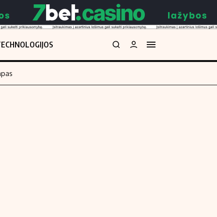
TECHNOLOGIJOS
mpas
Redakcija
kos skaičiuoklė
Apie mus
Redakcijos politika
uoklė
Privatumo politika
i
Turinio žymėjimo taisyklės
enos
Kontaktai
Regionų naujienos