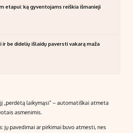
am etapui: ką gyventojams reiškia išmanieji
 ir be didelių išlaidų paversti vakarą maža
ąjį „perdėtą laikymąsi“ – automatiškai atmeta
uotais asmenimis.
: jų pavedimai ar pirkimai buvo atmesti, nes