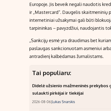
Europoje. Jis beveik negali naudotis kre
ir „Mastercard“. Daugelis skaitmeninių 
internetiniai užsakymai gali būti blokuo
tarpininkas – pavyzdžiui, naudojantis t
„Sankcijų esmė yra draudimas bet kuriam 
paslaugas sankcionuotam asmeniui arba iš
antradienį kalbėdamas žurnalistams.
Tai populiaru:
Didelė užsienio mažmeninės prekybos gr
sulaukti pirkėjai ir tiekėjai
2026-08-06
|
Lukas Snarskis