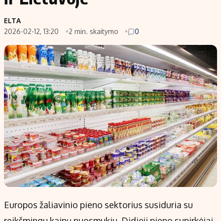
ELTA
2026-02-12, 13:20
2 min. skaitymo
0
Europos žaliavinio pieno sektorius susiduria su
reikšmingu kainų nuosmukiu. Didieji pieno supirkėjai,