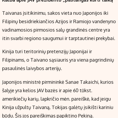
Taivanas įsitikinimu, sakos vieta nuo Japonijos iki
Filipinų besidriekiančios Azijos ir Ramiojo vandenyno
vadinamosios pirmosios salų grandinės centre yra
itin svarbi regiono saugumui ir tarptautinei prekybai.
Kinija turi teritorinių pretenzijų Japonijai ir
Filipinams, o Taivano sąsiauris yra viena pagrindinių
pasaulinės laivybos arterijų.
Japonijos ministrė pirmininkė Sanae Takaichi, kurios
šalyje yra kelios JAV bazės ir apie 60 tūkst.
amerikiečių karių, lapkričio mėn. pareiškė, kad jeigu
Kinija užpultų Taivaną, Tokijas galėtų įsikišti kariniu
būdu. Šis jos pareiškimas papiktino Pekiną.