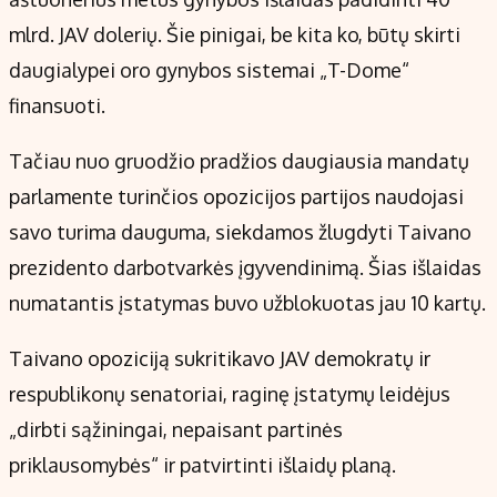
mlrd. JAV dolerių. Šie pinigai, be kita ko, būtų skirti
daugialypei oro gynybos sistemai „T-Dome“
finansuoti.
Tačiau nuo gruodžio pradžios daugiausia mandatų
parlamente turinčios opozicijos partijos naudojasi
savo turima dauguma, siekdamos žlugdyti Taivano
prezidento darbotvarkės įgyvendinimą. Šias išlaidas
numatantis įstatymas buvo užblokuotas jau 10 kartų.
Taivano opoziciją sukritikavo JAV demokratų ir
respublikonų senatoriai, raginę įstatymų leidėjus
„dirbti sąžiningai, nepaisant partinės
priklausomybės“ ir patvirtinti išlaidų planą.