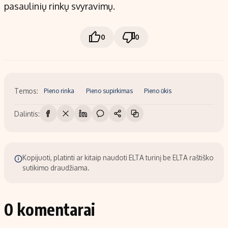
pasaulinių rinkų svyravimų.
0
0
Temos:
Pieno rinka
Pieno supirkimas
Pieno ūkis
Dalintis:
Kopijuoti, platinti ar kitaip naudoti ELTA turinį be ELTA raštiško
sutikimo draudžiama.
0 komentarai