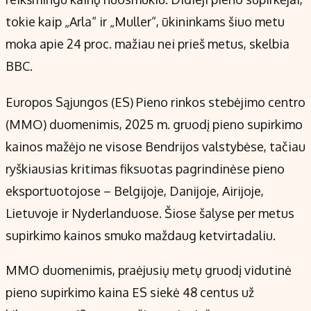
tokie kaip „Arla“ ir „Muller“, ūkininkams šiuo metu
moka apie 24 proc. mažiau nei prieš metus, skelbia
BBC.
Europos Sąjungos (ES) Pieno rinkos stebėjimo centro
(MMO) duomenimis, 2025 m. gruodį pieno supirkimo
kainos mažėjo ne visose Bendrijos valstybėse, tačiau
ryškiausias kritimas fiksuotas pagrindinėse pieno
eksportuotojose – Belgijoje, Danijoje, Airijoje,
Lietuvoje ir Nyderlanduose. Šiose šalyse per metus
supirkimo kainos smuko maždaug ketvirtadaliu.
MMO duomenimis, praėjusių metų gruodį vidutinė
pieno supirkimo kaina ES siekė 48 centus už