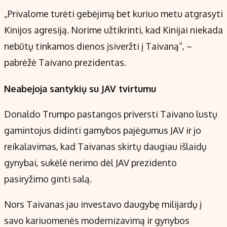
„Privalome turėti gebėjimą bet kuriuo metu atgrasyti
Kinijos agresiją. Norime užtikrinti, kad Kinijai niekada
nebūtų tinkamos dienos įsiveržti į Taivaną“, –
pabrėžė Taivano prezidentas.
Neabejoja santykių su JAV tvirtumu
Donaldo Trumpo pastangos priversti Taivano lustų
gamintojus didinti gamybos pajėgumus JAV ir jo
reikalavimas, kad Taivanas skirtų daugiau išlaidų
gynybai, sukėlė nerimo dėl JAV prezidento
pasiryžimo ginti salą.
Nors Taivanas jau investavo daugybę milijardų į
savo kariuomenės modernizavimą ir gynybos