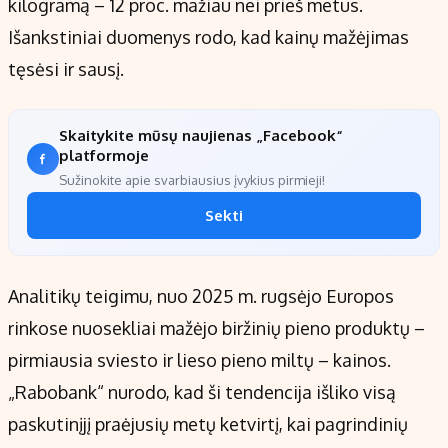
kilogramą – 12 proc. mažiau nei prieš metus.
Išankstiniai duomenys rodo, kad kainų mažėjimas
tęsėsi ir sausį.
Skaitykite mūsų naujienas „Facebook“
platformoje
Sužinokite apie svarbiausius įvykius pirmieji!
Sekti
Analitikų teigimu, nuo 2025 m. rugsėjo Europos
rinkose nuosekliai mažėjo biržinių pieno produktų –
pirmiausia sviesto ir lieso pieno miltų – kainos.
„Rabobank“ nurodo, kad ši tendencija išliko visą
paskutinįjį praėjusių metų ketvirtį, kai pagrindinių