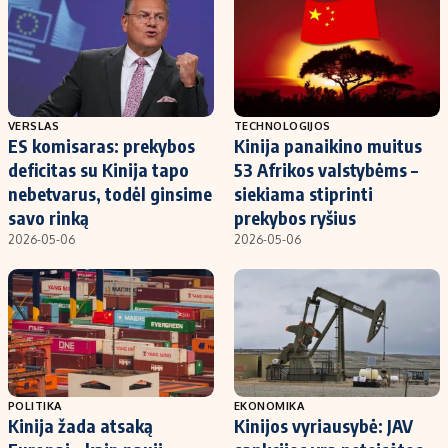
VERSLAS
TECHNOLOGIJOS
ES komisaras: prekybos
Kinija panaikino muitus
deficitas su Kinija tapo
53 Afrikos valstybėms –
nebetvarus, todėl ginsime
siekiama stiprinti
savo rinką
prekybos ryšius
2026-05-06
2026-05-06
POLITIKA
EKONOMIKA
Kinija žada atsaką
Kinijos vyriausybė: JAV