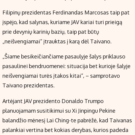
Filipinų prezidentas Ferdinandas Marcosas taip pat
įspėjo, kad salynas, kuriame JAV kariai turi prieigą
prie devynių karinių bazių, taip pat būtų
„neišvengiamai“ įtrauktas į karą dėl Taivano.
„Šiame besikeičiančiame pasaulyje šalys priklauso
pasaulinei bendruomenei: situacija bet kurioje šalyje
neišvengiamai turės įtakos kitai“, – samprotavo
Taivano prezidentas.
Artėjant JAV prezidento Donaldo Trumpo
planuojamam susitikimui su Xi Jinpingu Pekine
balandžio mėnesį Lai Ching-te pabrėžė, kad Taivanas
palankiai vertina bet kokias derybas, kurios padeda