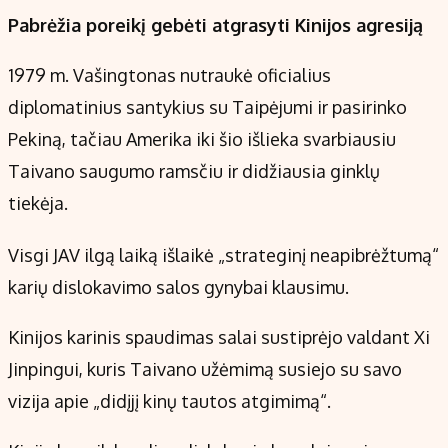
Pabrėžia poreikį gebėti atgrasyti Kinijos agresiją
1979 m. Vašingtonas nutraukė oficialius
diplomatinius santykius su Taipėjumi ir pasirinko
Pekiną, tačiau Amerika iki šio išlieka svarbiausiu
Taivano saugumo ramsčiu ir didžiausia ginklų
tiekėja.
Visgi JAV ilgą laiką išlaikė „strateginį neapibrėžtumą“
karių dislokavimo salos gynybai klausimu.
Kinijos karinis spaudimas salai sustiprėjo valdant Xi
Jinpingui, kuris Taivano užėmimą susiejo su savo
vizija apie „didįjį kinų tautos atgimimą“.