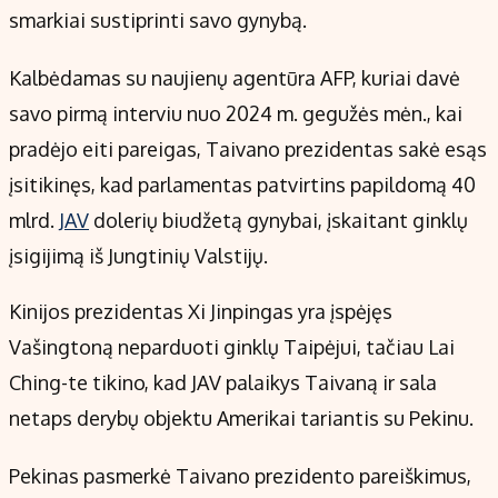
Kontaktai
smarkiai sustiprinti savo gynybą.
Regionų naujienos
Kalbėdamas su naujienų agentūra AFP, kuriai davė
Indėlių palūkanos
savo pirmą interviu nuo 2024 m. gegužės mėn., kai
pradėjo eiti pareigas, Taivano prezidentas sakė esąs
įsitikinęs, kad parlamentas patvirtins papildomą 40
mlrd.
JAV
dolerių biudžetą gynybai, įskaitant ginklų
įsigijimą iš Jungtinių Valstijų.
Kinijos prezidentas Xi Jinpingas yra įspėjęs
Vašingtoną neparduoti ginklų Taipėjui, tačiau Lai
Ching-te tikino, kad JAV palaikys Taivaną ir sala
netaps derybų objektu Amerikai tariantis su Pekinu.
Pekinas pasmerkė Taivano prezidento pareiškimus,