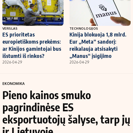
VERSLAS
TECHNOLOGIJOS
ES prioritetas
Kinija blokuoja 1,8 mlrd.
europietiškoms prekėms:
Eur „Meta“ sandorį:
ar Kinijos gamintojai bus
reikalauja atsisakyti
išstumti iš rinkos?
„Manus“ įsigijimo
2026-04-29
2026-04-29
EKONOMIKA
Pieno kainos smuko
pagrindinėse ES
eksportuotojų šalyse, tarp jų
ir Lietuvoje