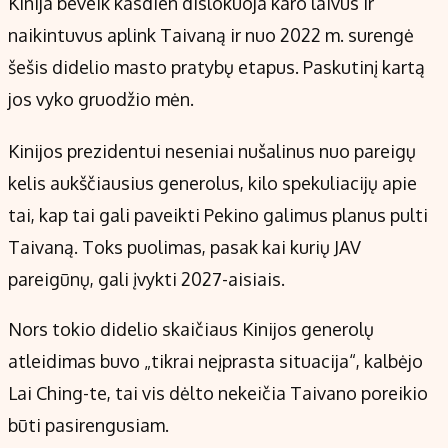
Kinija beveik kasdien dislokuoja karo laivus ir
naikintuvus aplink Taivaną ir nuo 2022 m. surengė
šešis didelio masto pratybų etapus. Paskutinį kartą
jos vyko gruodžio mėn.
Kinijos prezidentui neseniai nušalinus nuo pareigų
kelis aukščiausius generolus, kilo spekuliacijų apie
tai, kap tai gali paveikti Pekino galimus planus pulti
Taivaną. Toks puolimas, pasak kai kurių JAV
pareigūnų, gali įvykti 2027-aisiais.
Nors tokio didelio skaičiaus Kinijos generolų
atleidimas buvo „tikrai neįprasta situacija“, kalbėjo
Lai Ching-te, tai vis dėlto nekeičia Taivano poreikio
būti pasirengusiam.