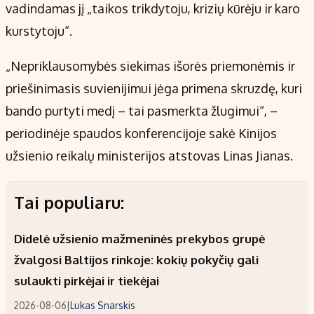
vadindamas jį „taikos trikdytoju, krizių kūrėju ir karo
kurstytoju“.
„Nepriklausomybės siekimas išorės priemonėmis ir
priešinimasis suvienijimui jėga primena skruzdę, kuri
bando purtyti medį – tai pasmerkta žlugimui“, –
periodinėje spaudos konferencijoje sakė Kinijos
užsienio reikalų ministerijos atstovas Linas Jianas.
Tai populiaru:
Didelė užsienio mažmeninės prekybos grupė
žvalgosi Baltijos rinkoje: kokių pokyčių gali
sulaukti pirkėjai ir tiekėjai
2026-08-06
|
Lukas Snarskis