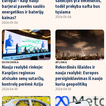
Europai – kaip nauji
sankcijos yra neteisėtos,
barjerai paveiks saulės
todėl prekyba nafta bus
energetikos ir baterijų
tęsiama
kainas?
2026-05-06
2026-05-06
EKONOMIKA
APLINKA
Nauja realybė rinkoje:
Rekordinės išlaidos ir
Kaspijos regionas
nauja realybė: Europos
atsisako senų sutarčių,
persiginklavimas iš naujo
kontrolę perėmė Azija
kuria geopolitiką
2026-04-30
2026-04-30