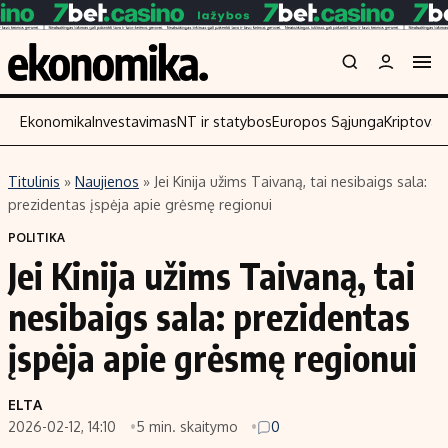
Ekonomika
Investavimas
NT ir statybos
Europos Sąjunga
Kriptoval
Titulinis
»
Naujienos
»
Jei Kinija užims Taivaną, tai nesibaigs sala:
Turinys
Skaitykite
prezidentas įspėja apie grėsmę regionui
Naujienos
Finansai
POLITIKA
Jei Kinija užims Taivaną, tai
Aplinka
Įmonės
Verslas
Žemės ūkis
nesibaigs sala: prezidentas
Energetika
Technologijos
įspėja apie grėsmę regionui
Ekonomika
Laisvalaikis
Politika
ELTA
NT ir statybos
2026-02-12, 14:10
5 min. skaitymo
0