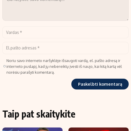
Noriu savo interneto naršyklėje išsaugoti vardą, el. pašto adresą ir
interneto puslapį, kad jų nebereiktų įvesti iš naujo, kai kitą kartą vėl
norėsiu parašyti komentarą.
Taip pat skaitykite