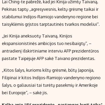
Lai Ching-te pabrežė, kad jei Kinija užimtų Taivaną,
Pekinas taptų „agresyvesnis, keltų grėsmę taikai ir
stabilumui Indijos-Ramiojo vandenyno regione bei
taisyklėmis grįstos tarptautinės tvarkos modeliui“.
„Jei Kinija aneksuotų Taivaną, Kinijos
ekspansionistinės ambicijos tuo nesibaigtų“, –
antradienį išskirtiniame interviu AFP prezidentūros
pastate Taipėjuje AFP sakė Taivano prezidentas.
„Kitos šalys, kurioms kiltų grėsmė, būtų Japonija,
Filipinai ir kitos Indijos-Ramiojo vandenyno regiono
šalys, o galiausiai tai turėtų pasekmių ir Amerikoje
bei Europoje“, – sakė jis.
Kalba apie JAV prezidento „pastangas kurti taiką“