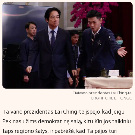
Populiarios temos
Titulinis
Investavimas
Nedarbo išmokos skaičiuoklė
Akcijų rinka
Indėliai
Saulės elektrinės
Indėlių skaičiuoklė
Kriptovaliutos
Būsto finansai
Infliacija
Įdomios naujienos
Migracija
Redakcija
Tiaivano prezidentas Lai Ching-te.
EPA/RITCHIE B. TONGO
Apie mus
Redakcijos politika
Taivano prezidentas Lai Ching-te įspėjo, kad jeigu
Privatumo politika
Pekinas užims demokratinę salą, kitu Kinijos taikiniu
Turinio žymėjimo taisyklės
taps regiono šalys, ir pabrėžė, kad Taipėjus turi