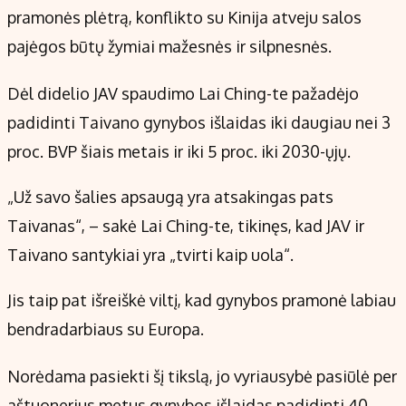
pramonės plėtrą, konflikto su Kinija atveju salos
pajėgos būtų žymiai mažesnės ir silpnesnės.
Dėl didelio JAV spaudimo Lai Ching-te pažadėjo
padidinti Taivano gynybos išlaidas iki daugiau nei 3
proc. BVP šiais metais ir iki 5 proc. iki 2030-ųjų.
„Už savo šalies apsaugą yra atsakingas pats
Taivanas“, – sakė Lai Ching-te, tikinęs, kad JAV ir
Taivano santykiai yra „tvirti kaip uola“.
Jis taip pat išreiškė viltį, kad gynybos pramonė labiau
bendradarbiaus su Europa.
Norėdama pasiekti šį tikslą, jo vyriausybė pasiūlė per
aštuonerius metus gynybos išlaidas padidinti 40