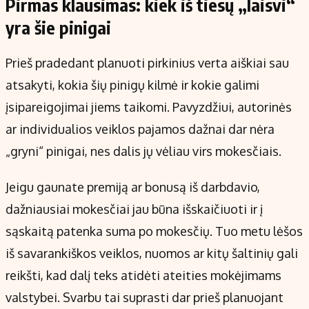
Pirmas klausimas: kiek iš tiesų „laisvi“
yra šie pinigai
Prieš pradedant planuoti pirkinius verta aiškiai sau
atsakyti, kokia šių pinigų kilmė ir kokie galimi
įsipareigojimai jiems taikomi. Pavyzdžiui, autorinės
ar individualios veiklos pajamos dažnai dar nėra
„gryni“ pinigai, nes dalis jų vėliau virs mokesčiais.
Jeigu gaunate premiją ar bonusą iš darbdavio,
dažniausiai mokesčiai jau būna išskaičiuoti ir į
sąskaitą patenka suma po mokesčių. Tuo metu lėšos
iš savarankiškos veiklos, nuomos ar kitų šaltinių gali
reikšti, kad dalį teks atidėti ateities mokėjimams
valstybei. Svarbu tai suprasti dar prieš planuojant