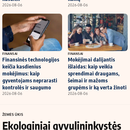
2026-08-06
2026-08-06
FINANSAI
FINANSAI
Finansinės technologijos
Mokėjimai dalijantis
keičia kasdienius
išlaidas: kaip veikia
mokėjimus: kaip
sprendimai draugams,
gyventojams neprarasti
šeimai ir mažoms
kontrolės ir saugumo
grupėms ir ką verta žinoti
2026-08-06
2026-08-06
ŽEMĖS ŪKIS
Ekologiniai gyvulininkystės