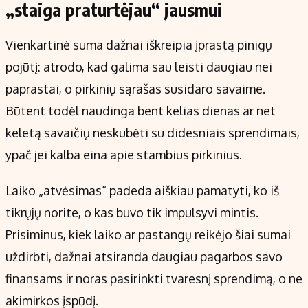
„staiga praturtėjau“ jausmui
Vienkartinė suma dažnai iškreipia įprastą pinigų
pojūtį: atrodo, kad galima sau leisti daugiau nei
paprastai, o pirkinių sąrašas susidaro savaime.
Būtent todėl naudinga bent kelias dienas ar net
keletą savaičių neskubėti su didesniais sprendimais,
ypač jei kalba eina apie stambius pirkinius.
Laiko „atvėsimas“ padeda aiškiau pamatyti, ko iš
tikrųjų norite, o kas buvo tik impulsyvi mintis.
Prisiminus, kiek laiko ar pastangų reikėjo šiai sumai
uždirbti, dažnai atsiranda daugiau pagarbos savo
finansams ir noras pasirinkti tvaresnį sprendimą, o ne
akimirkos įspūdį.