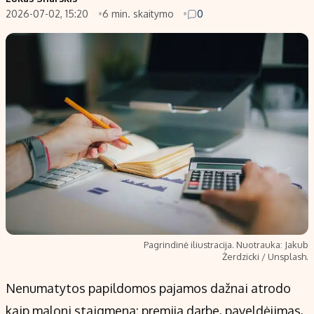
2026-07-02, 15:20
6 min. skaitymo
0
Populiarios temos
Titulinis
Investavimas
Nedarbo išmokos skaičiuoklė
Akcijų rinka
Indėliai
Saulės elektrinės
Indėlių skaičiuoklė
Kriptovaliutos
Būsto finansai
Infliacija
Įdomios naujienos
Migracija
Redakcija
Apie mus
Pagrindinė iliustracija. Nuotrauka: Jakub
Redakcijos politika
Żerdzicki / Unsplash.
Privatumo politika
Nenumatytos papildomos pajamos dažnai atrodo
Turinio žymėjimo taisyklės
kaip maloni staigmena: premija darbe, paveldėjimas,