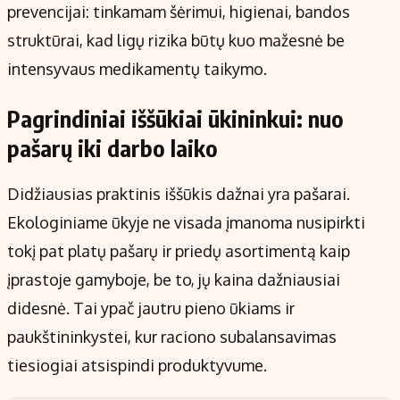
prevencijai: tinkamam šėrimui, higienai, bandos
struktūrai, kad ligų rizika būtų kuo mažesnė be
intensyvaus medikamentų taikymo.
Pagrindiniai iššūkiai ūkininkui: nuo
pašarų iki darbo laiko
Didžiausias praktinis iššūkis dažnai yra pašarai.
Ekologiniame ūkyje ne visada įmanoma nusipirkti
tokį pat platų pašarų ir priedų asortimentą kaip
įprastoje gamyboje, be to, jų kaina dažniausiai
didesnė. Tai ypač jautru pieno ūkiams ir
paukštininkystei, kur raciono subalansavimas
tiesiogiai atsispindi produktyvume.