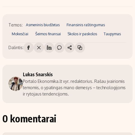
Temos:
Asmeninis biudžetas
Finansinis raštingumas
Mokesčiai
Šeimos finansai
Skolos ir paskolos
Taupymas
Dalintis:
Lukas Snarskis
Portalo Ekonomika.lt vyr. redaktorius. Rašau įvairiomis
temomis, o ypatingas mano dėmesys – technologijoms
ir rytojaus tendencijoms.
0 komentarai