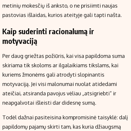
metinių mokesčių iš anksto, o ne prisiimti naujas
pastovias išlaidas, kurios ateityje gali tapti našta.
Kaip suderinti racionalumą ir
motyvaciją
Per daug griežtas požiūris, kai visa papildoma suma
skiriama tik skoloms ar ilgalaikiams tikslams, kai
kuriems žmonėms gali atrodyti slopinantis
motyvaciją. Jei visi malonumai nuolat atidedami
ateičiai, atsiranda pavojus vėliau „atsigriebti“ ir
neapgalvotai išleisti dar didesnę sumą.
Todėl dažnai pasiteisina kompromisinė taisyklė: dalį
papildomų pajamų skirti tam, kas kuria džiaugsmą