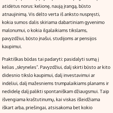
atidėtus norus: kelionę, naują įrangą, būsto
atnaujinimą. Vis dėlto verta iš anksto nuspręsti,
kokia sumos dalis skiriama dabartiniam gyvenimo
malonumui, o kokia ilgalaikiams tikslams,
pavyzdžiui, būsto įnašui, studijoms ar pensijos
kaupimui.
Praktiškas būdas tai padaryti: pasidalyti sumą į
kelias „skryneles“. Pavyzdžiui, dalį skirti būsto ar kito
didesnio tikslo kaupimui, dalį investavimui ar
indėliui, dalį mažesniems trumpalaikiams planams ir
nedidelę dalį palikti spontaniškam džiaugsmui. Taip
išvengiama kraštutinumų, kai viskas išleidžiama
iškart arba, priešingai, atsisakoma bet kokio