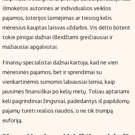
Kontaktai
išmokėtos autorinės ar individualios veiklos
Regionų naujienos
pajamos, loterijos laimėjimas ar tiesiog kelis
Indėlių palūkanos
mėnesius kauptas laisvas uždarbis. Vis dėlto būtent
tokie pinigai dažnai išleidžiami greičiausiai ir
mažiausiai apgalvotai.
Finansų specialistai dažnai kartoja, kad ne vien
mėnesinės pajamos, bet ir sprendimai su
vienkartinėmis sumomis labiausiai lemia, kaip
jausimės finansiškai po kelių metų. Toliau aptariami
keli pagrindiniai žingsniai, padedantys iš papildomų
pajamų turėti realios naudos, o ne tik trumpą
euforiją.