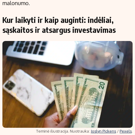
malonumo.
Kur laikyti ir kaip auginti: indėliai,
sąskaitos ir atsargus investavimas
Teminė iliustracija. Nuotrauka:
Joslyn Pickens
/
Pexels
.