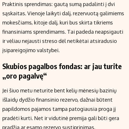
Praktinis sprendimas: gautą sumą padalinti į dvi
sąskaitas. Vienoje laikyti dalį, rezervuotą galimiems
mokesčiams, kitoje dalį, kuri bus skirta tikriems
finansiniams sprendimams. Tai padeda neapsigauti
ir vėliau nejausti streso dėl netikėtai atsiradusio
įsipareigojimo valstybei.
Skubios pagalbos fondas: ar jau turite
„oro pagalvę“
Jei šiuo metu neturite bent kelių mėnesių bazinių
išlaidų dydžio finansinio rezervo, dažnai būtent
papildomos pajamos tampa patogiausia proga jį
pradėti kurti. Net ir vidutinė premija gali būti gera
pradžia ar esamo rezervo sustiprinimas.