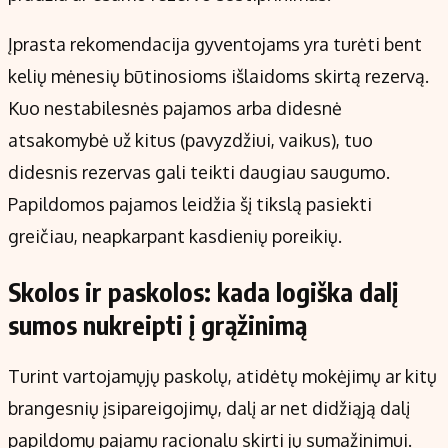
Įprasta rekomendacija gyventojams yra turėti bent
kelių mėnesių būtinosioms išlaidoms skirtą rezervą.
Kuo nestabilesnės pajamos arba didesnė
atsakomybė už kitus (pavyzdžiui, vaikus), tuo
didesnis rezervas gali teikti daugiau saugumo.
Papildomos pajamos leidžia šį tikslą pasiekti
greičiau, neapkarpant kasdienių poreikių.
Skolos ir paskolos: kada logiška dalį
sumos nukreipti į grąžinimą
Turint vartojamųjų paskolų, atidėtų mokėjimų ar kitų
brangesnių įsipareigojimų, dalį ar net didžiąją dalį
papildomų pajamų racionalu skirti jų sumažinimui.