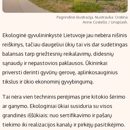
Pagrindinė iliustracija. Nuotrauka: Cristina
Anne Costello / Unsplash.
Ekologinė gyvulininkystė Lietuvoje jau nebėra nišinis
reiškinys, tačiau daugeliui ūkių tai vis dar sudėtingas
balansas tarp griežtesnių reikalavimų, didesnių
sąnaudų ir nepastovios paklausos. Ūkininkai
priversti derinti gyvūnų gerovę, aplinkosauginius
tikslus ir ūkio ekonominį gyvybingumą.
Tai nėra vien techninis perėjimas prie kitokio šėrimo
ar ganymo. Ekologiniai ūkiai susiduria su visos
grandinės iššūkiais: nuo sertifikavimo ir pašarų
tiekimo iki realizacijos kanalų ir pirkėjų pasitikėjimo.