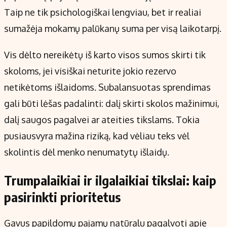
Taip ne tik psichologiškai lengviau, bet ir realiai
sumažėja mokamų palūkanų suma per visą laikotarpį.
Vis dėlto nereikėtų iš karto visos sumos skirti tik
skoloms, jei visiškai neturite jokio rezervo
netikėtoms išlaidoms. Subalansuotas sprendimas
gali būti lėšas padalinti: dalį skirti skolos mažinimui,
dalį saugos pagalvei ar ateities tikslams. Tokia
pusiausvyra mažina riziką, kad vėliau teks vėl
skolintis dėl menko nenumatytų išlaidų.
Trumpalaikiai ir ilgalaikiai tikslai: kaip
pasirinkti prioritetus
Gavus papildomų pajamų natūralu pagalvoti apie