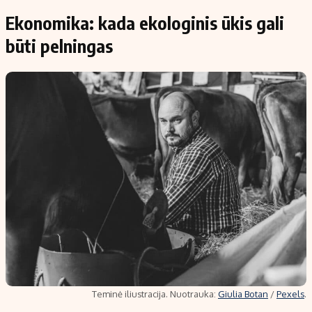
Ekonomika: kada ekologinis ūkis gali
būti pelningas
Teminė iliustracija. Nuotrauka:
Giulia Botan
/
Pexels
.