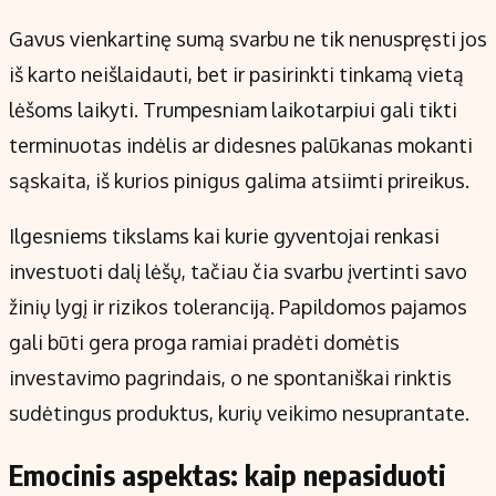
Gavus vienkartinę sumą svarbu ne tik nenuspręsti jos
iš karto neišlaidauti, bet ir pasirinkti tinkamą vietą
lėšoms laikyti. Trumpesniam laikotarpiui gali tikti
terminuotas indėlis ar didesnes palūkanas mokanti
sąskaita, iš kurios pinigus galima atsiimti prireikus.
Ilgesniems tikslams kai kurie gyventojai renkasi
investuoti dalį lėšų, tačiau čia svarbu įvertinti savo
žinių lygį ir rizikos toleranciją. Papildomos pajamos
gali būti gera proga ramiai pradėti domėtis
investavimo pagrindais, o ne spontaniškai rinktis
sudėtingus produktus, kurių veikimo nesuprantate.
Emocinis aspektas: kaip nepasiduoti