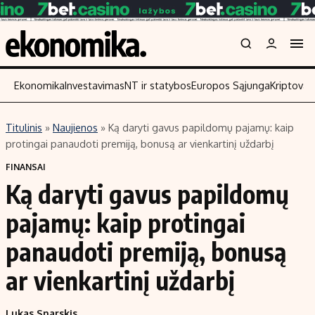
Ekonomika
Investavimas
NT ir statybos
Europos Sąjunga
Kriptoval
Titulinis
»
Naujienos
»
Ką daryti gavus papildomų pajamų: kaip
Turinys
Skaitykite
protingai panaudoti premiją, bonusą ar vienkartinį uždarbį
Naujienos
Finansai
FINANSAI
Ką daryti gavus papildomų
Aplinka
Įmonės
Verslas
Žemės ūkis
pajamų: kaip protingai
Energetika
Technologijos
panaudoti premiją, bonusą
Ekonomika
Laisvalaikis
ar vienkartinį uždarbį
Politika
NT ir statybos
Lukas Snarskis