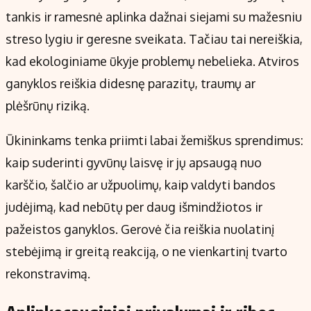
tankis ir ramesnė aplinka dažnai siejami su mažesniu
streso lygiu ir geresne sveikata. Tačiau tai nereiškia,
kad ekologiniame ūkyje problemų nebelieka. Atviros
ganyklos reiškia didesnę parazitų, traumų ar
plėšrūnų riziką.
Ūkininkams tenka priimti labai žemiškus sprendimus:
kaip suderinti gyvūnų laisvę ir jų apsaugą nuo
karščio, šalčio ar užpuolimų, kaip valdyti bandos
judėjimą, kad nebūtų per daug išmindžiotos ir
pažeistos ganyklos. Gerovė čia reiškia nuolatinį
stebėjimą ir greitą reakciją, o ne vienkartinį tvarto
rekonstravimą.