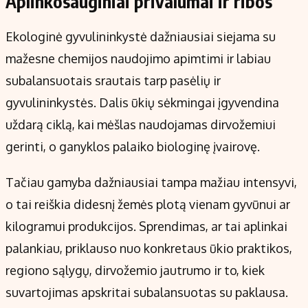
Aplinkosauginiai privalumai ir ribos
Ekologinė gyvulininkystė dažniausiai siejama su
mažesne chemijos naudojimo apimtimi ir labiau
subalansuotais srautais tarp pasėlių ir
gyvulininkystės. Dalis ūkių sėkmingai įgyvendina
uždarą ciklą, kai mėšlas naudojamas dirvožemiui
gerinti, o ganyklos palaiko biologinę įvairovę.
Tačiau gamyba dažniausiai tampa mažiau intensyvi,
o tai reiškia didesnį žemės plotą vienam gyvūnui ar
kilogramui produkcijos. Sprendimas, ar tai aplinkai
palankiau, priklauso nuo konkretaus ūkio praktikos,
regiono sąlygų, dirvožemio jautrumo ir to, kiek
suvartojimas apskritai subalansuotas su paklausa.