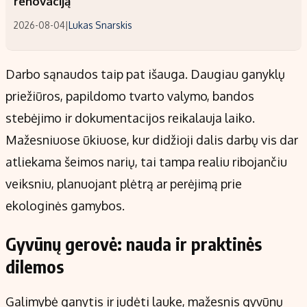
renovaciją
2026-08-04
|
Lukas Snarskis
Darbo sąnaudos taip pat išauga. Daugiau ganyklų
priežiūros, papildomo tvarto valymo, bandos
stebėjimo ir dokumentacijos reikalauja laiko.
Mažesniuose ūkiuose, kur didžioji dalis darbų vis dar
atliekama šeimos narių, tai tampa realiu ribojančiu
veiksniu, planuojant plėtrą ar perėjimą prie
ekologinės gamybos.
Gyvūnų gerovė: nauda ir praktinės
dilemos
Galimybė ganytis ir judėti lauke, mažesnis gyvūnų