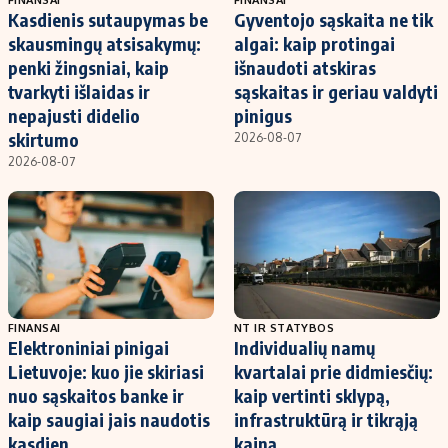
Kasdienis sutaupymas be
Gyventojo sąskaita ne tik
skausmingų atsisakymų:
algai: kaip protingai
penki žingsniai, kaip
išnaudoti atskiras
tvarkyti išlaidas ir
sąskaitas ir geriau valdyti
nepajusti didelio
pinigus
skirtumo
2026-08-07
2026-08-07
FINANSAI
NT IR STATYBOS
Elektroniniai pinigai
Individualių namų
Lietuvoje: kuo jie skiriasi
kvartalai prie didmiesčių:
nuo sąskaitos banke ir
kaip vertinti sklypą,
kaip saugiai jais naudotis
infrastruktūrą ir tikrąją
kasdien
kainą