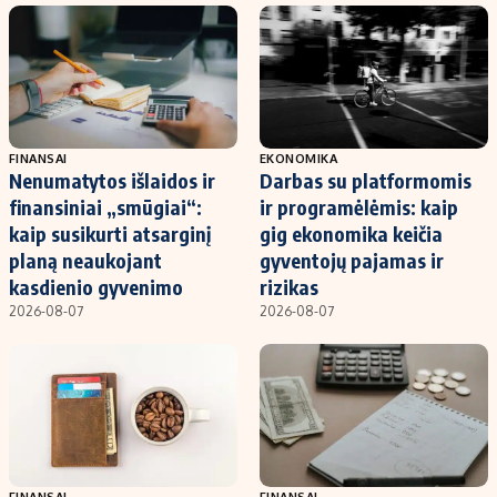
FINANSAI
EKONOMIKA
Nenumatytos išlaidos ir
Darbas su platformomis
finansiniai „smūgiai“:
ir programėlėmis: kaip
kaip susikurti atsarginį
gig ekonomika keičia
planą neaukojant
gyventojų pajamas ir
kasdienio gyvenimo
rizikas
2026-08-07
2026-08-07
FINANSAI
FINANSAI