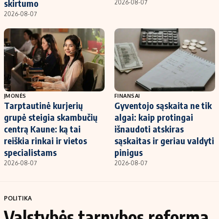
skirtumo
2026-08-07
2026-08-07
ĮMONĖS
FINANSAI
Tarptautinė kurjerių
Gyventojo sąskaita ne tik
grupė steigia skambučių
algai: kaip protingai
centrą Kaune: ką tai
išnaudoti atskiras
reiškia rinkai ir vietos
sąskaitas ir geriau valdyti
specialistams
pinigus
2026-08-07
2026-08-07
POLITIKA
Valstybės tarnybos reforma