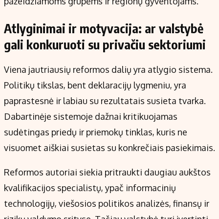
pažeidžiamoms grupėms ir regionų gyventojams.
Atlyginimai ir motyvacija: ar valstybė
gali konkuruoti su privačiu sektoriumi
Viena jautriausių reformos dalių yra atlygio sistema.
Politikų tikslas, bent deklaracijų lygmeniu, yra
paprastesnė ir labiau su rezultatais susieta tvarka.
Dabartinėje sistemoje dažnai kritikuojamas
sudėtingas priedų ir priemokų tinklas, kuris ne
visuomet aiškiai susietas su konkrečiais pasiekimais.
Reformos autoriai siekia pritraukti daugiau aukštos
kvalifikacijos specialistų, ypač informacinių
technologijų, viešosios politikos analizės, finansų ir
rizikų valdymo srityse. Tačiau valstybė turi įvertinti