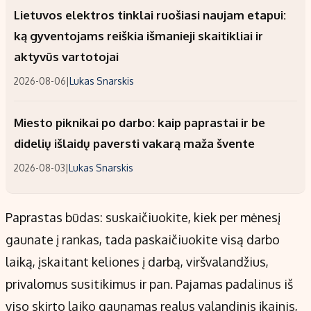
Lietuvos elektros tinklai ruošiasi naujam etapui:
ką gyventojams reiškia išmanieji skaitikliai ir
aktyvūs vartotojai
2026-08-06
|
Lukas Snarskis
Miesto piknikai po darbo: kaip paprastai ir be
didelių išlaidų paversti vakarą maža švente
2026-08-03
|
Lukas Snarskis
Paprastas būdas: suskaičiuokite, kiek per mėnesį
gaunate į rankas, tada paskaičiuokite visą darbo
laiką, įskaitant keliones į darbą, viršvalandžius,
privalomus susitikimus ir pan. Pajamas padalinus iš
viso skirto laiko gaunamas realus valandinis įkainis,