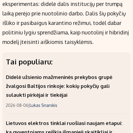
eksperimentas: didelė dalis institucijų per trumpą
laiką perėjo prie nuotolinio darbo. Dalis šių pokyčių
išliko ir pasibaigus karantino režimui, todėl dabar
politiniu lygiu sprendžiama, kaip nuotolinį ir hibridinį
modelį įteisinti aiškiomis taisyklėmis.
Tai populiaru:
Didelė užsienio mažmeninės prekybos grupė
žvalgosi Baltijos rinkoje: kokių pokyčių gali
sulaukti pirkėjai ir tiekėjai
2026-08-06
|
Lukas Snarskis
Lietuvos elektros tinklai ruošiasi naujam etapui:
ką gyventojams reiškia išmanieji skaitikliai ir