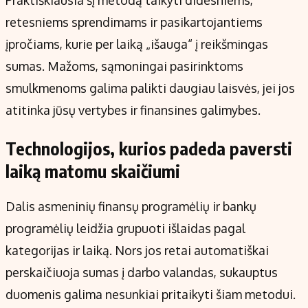
Praktiškiausia šį metodą taikyti didesniems,
retesniems sprendimams ir pasikartojantiems
įpročiams, kurie per laiką „išauga“ į reikšmingas
sumas. Mažoms, sąmoningai pasirinktoms
smulkmenoms galima palikti daugiau laisvės, jei jos
atitinka jūsų vertybes ir finansines galimybes.
Technologijos, kurios padeda paversti
laiką matomu skaičiumi
Dalis asmeninių finansų programėlių ir bankų
programėlių leidžia grupuoti išlaidas pagal
kategorijas ir laiką. Nors jos retai automatiškai
perskaičiuoja sumas į darbo valandas, sukauptus
duomenis galima nesunkiai pritaikyti šiam metodui.