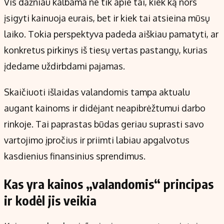
Vis dažniau kalbama ne tik apie tai, kiek ką nors
Kontaktai
įsigyti kainuoja eurais, bet ir kiek tai atsieina mūsų
Regionų naujienos
laiko. Tokia perspektyva padeda aiškiau pamatyti, ar
Indėlių palūkanos
konkretus pirkinys iš tiesų vertas pastangų, kurias
įdedame uždirbdami pajamas.
Skaičiuoti išlaidas valandomis tampa aktualu
augant kainoms ir didėjant neapibrėžtumui darbo
rinkoje. Tai paprastas būdas geriau suprasti savo
vartojimo įpročius ir priimti labiau apgalvotus
kasdienius finansinius sprendimus.
Kas yra kainos „valandomis“ principas
ir kodėl jis veikia