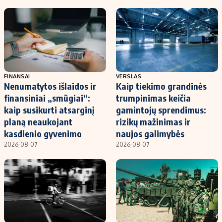
FINANSAI
VERSLAS
Nenumatytos išlaidos ir
Kaip tiekimo grandinės
finansiniai „smūgiai“:
trumpinimas keičia
kaip susikurti atsarginį
gamintojų sprendimus:
planą neaukojant
rizikų mažinimas ir
kasdienio gyvenimo
naujos galimybės
2026-08-07
2026-08-07