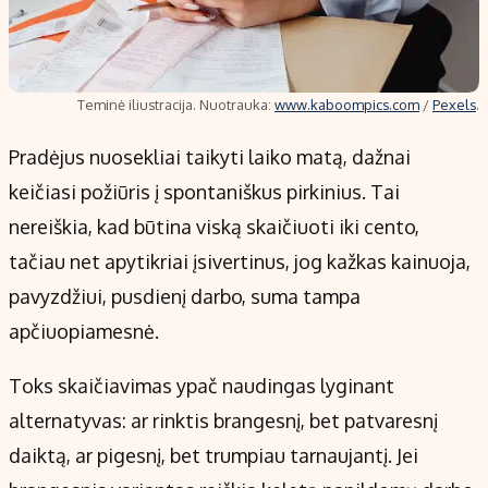
Teminė iliustracija. Nuotrauka:
www.kaboompics.com
/
Pexels
.
Pradėjus nuosekliai taikyti laiko matą, dažnai
keičiasi požiūris į spontaniškus pirkinius. Tai
nereiškia, kad būtina viską skaičiuoti iki cento,
tačiau net apytikriai įsivertinus, jog kažkas kainuoja,
pavyzdžiui, pusdienį darbo, suma tampa
apčiuopiamesnė.
Toks skaičiavimas ypač naudingas lyginant
alternatyvas: ar rinktis brangesnį, bet patvaresnį
daiktą, ar pigesnį, bet trumpiau tarnaujantį. Jei