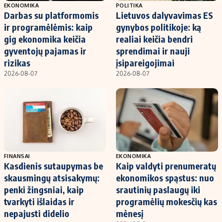
EKONOMIKA
POLITIKA
Darbas su platformomis
Lietuvos dalyvavimas ES
ir programėlėmis: kaip
gynybos politikoje: ką
gig ekonomika keičia
realiai keičia bendri
gyventojų pajamas ir
sprendimai ir nauji
rizikas
įsipareigojimai
2026-08-07
2026-08-07
FINANSAI
EKONOMIKA
Kasdienis sutaupymas be
Kaip valdyti prenumeratų
skausmingų atsisakymų:
ekonomikos spąstus: nuo
penki žingsniai, kaip
srautinių paslaugų iki
tvarkyti išlaidas ir
programėlių mokesčių kas
nepajusti didelio
mėnesį