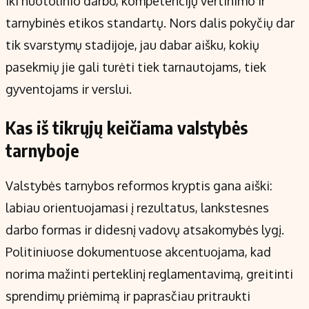
iki nuotolinio darbo, kompetencijų vertinimo ir
tarnybinės etikos standartų. Nors dalis pokyčių dar
tik svarstymų stadijoje, jau dabar aišku, kokių
pasekmių jie gali turėti tiek tarnautojams, tiek
gyventojams ir verslui.
Kas iš tikrųjų keičiama valstybės
tarnyboje
Valstybės tarnybos reformos kryptis gana aiški:
labiau orientuojamasi į rezultatus, lankstesnes
darbo formas ir didesnį vadovų atsakomybės lygį.
Politiniuose dokumentuose akcentuojama, kad
norima mažinti perteklinį reglamentavimą, greitinti
sprendimų priėmimą ir paprasčiau pritraukti