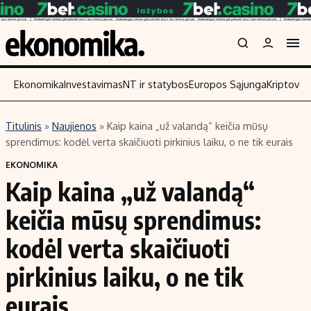
Ekonomika
Investavimas
NT ir statybos
Europos Sąjunga
Kriptoval
Titulinis
»
Naujienos
»
Kaip kaina „už valandą“ keičia mūsų
Turinys
Skaitykite
sprendimus: kodėl verta skaičiuoti pirkinius laiku, o ne tik eurais
Naujienos
Finansai
EKONOMIKA
Kaip kaina „už valandą“
Aplinka
Įmonės
Verslas
Žemės ūkis
keičia mūsų sprendimus:
Energetika
Technologijos
kodėl verta skaičiuoti
Ekonomika
Laisvalaikis
pirkinius laiku, o ne tik
Politika
NT ir statybos
eurais