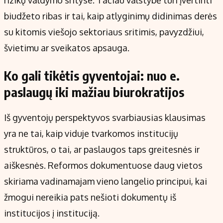
biudžeto ribas ir tai, kaip atlyginimų didinimas derės
su kitomis viešojo sektoriaus sritimis, pavyzdžiui,
švietimu ar sveikatos apsauga.
Ko gali tikėtis gyventojai: nuo e.
paslaugų iki mažiau biurokratijos
Iš gyventojų perspektyvos svarbiausias klausimas
yra ne tai, kaip viduje tvarkomos institucijų
struktūros, o tai, ar paslaugos taps greitesnės ir
aiškesnės. Reformos dokumentuose daug vietos
skiriama vadinamajam vieno langelio principui, kai
žmogui nereikia pats nešioti dokumentų iš
institucijos į instituciją.