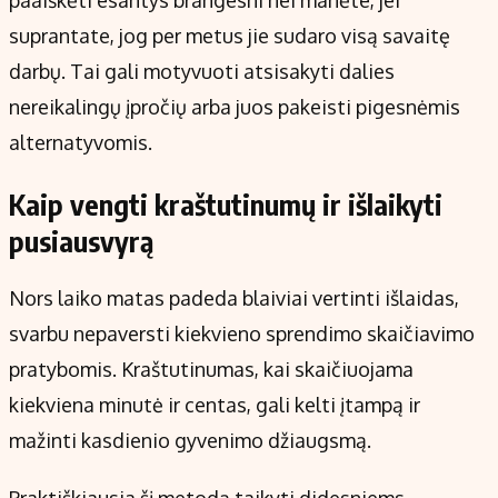
paaiškėti esantys brangesni nei manėte, jei
suprantate, jog per metus jie sudaro visą savaitę
darbų. Tai gali motyvuoti atsisakyti dalies
nereikalingų įpročių arba juos pakeisti pigesnėmis
alternatyvomis.
Kaip vengti kraštutinumų ir išlaikyti
pusiausvyrą
Nors laiko matas padeda blaiviai vertinti išlaidas,
svarbu nepaversti kiekvieno sprendimo skaičiavimo
pratybomis. Kraštutinumas, kai skaičiuojama
kiekviena minutė ir centas, gali kelti įtampą ir
mažinti kasdienio gyvenimo džiaugsmą.