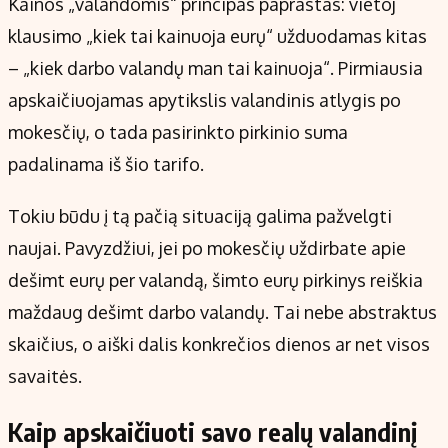
Kainos „valandomis“ principas paprastas: vietoj
klausimo „kiek tai kainuoja eurų“ užduodamas kitas
– „kiek darbo valandų man tai kainuoja“. Pirmiausia
apskaičiuojamas apytikslis valandinis atlygis po
mokesčių, o tada pasirinkto pirkinio suma
padalinama iš šio tarifo.
Tokiu būdu į tą pačią situaciją galima pažvelgti
naujai. Pavyzdžiui, jei po mokesčių uždirbate apie
dešimt eurų per valandą, šimto eurų pirkinys reiškia
maždaug dešimt darbo valandų. Tai nebe abstraktus
skaičius, o aiški dalis konkrečios dienos ar net visos
savaitės.
Kaip apskaičiuoti savo realų valandinį