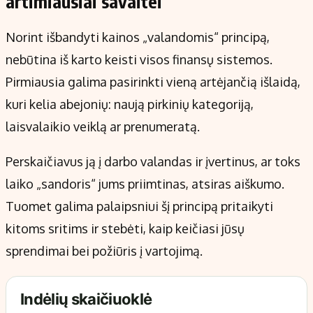
artimiausiai savaitei
Norint išbandyti kainos „valandomis“ principą,
nebūtina iš karto keisti visos finansų sistemos.
Pirmiausia galima pasirinkti vieną artėjančią išlaidą,
kuri kelia abejonių: naują pirkinių kategoriją,
laisvalaikio veiklą ar prenumeratą.
Perskaičiavus ją į darbo valandas ir įvertinus, ar toks
laiko „sandoris“ jums priimtinas, atsiras aiškumo.
Tuomet galima palaipsniui šį principą pritaikyti
kitoms sritims ir stebėti, kaip keičiasi jūsų
sprendimai bei požiūris į vartojimą.