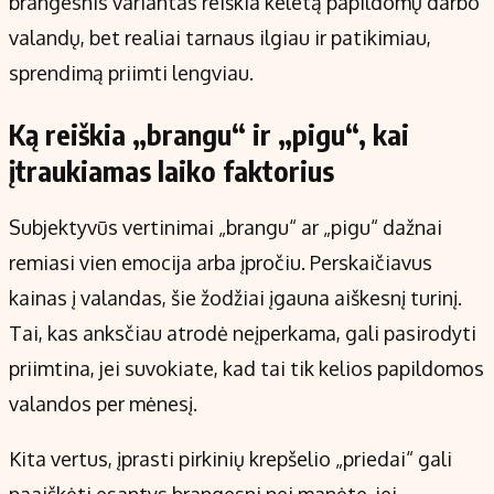
brangesnis variantas reiškia keletą papildomų darbo
valandų, bet realiai tarnaus ilgiau ir patikimiau,
sprendimą priimti lengviau.
Ką reiškia „brangu“ ir „pigu“, kai
įtraukiamas laiko faktorius
Subjektyvūs vertinimai „brangu“ ar „pigu“ dažnai
remiasi vien emocija arba įpročiu. Perskaičiavus
kainas į valandas, šie žodžiai įgauna aiškesnį turinį.
Tai, kas anksčiau atrodė neįperkama, gali pasirodyti
priimtina, jei suvokiate, kad tai tik kelios papildomos
valandos per mėnesį.
Kita vertus, įprasti pirkinių krepšelio „priedai“ gali