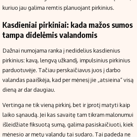
kuriuo jau galima remtis planuojant pirkinius.
Kasdieniai pirkiniai: kada mažos sumos
tampa didelėmis valandomis
Dažnai numojama ranka į nedidelius kasdienius
pirkinius: kavą, lengvą užkandį, impulsinius pirkinius
parduotuvėje. Tačiau perskaičiavus juos į darbo
valandas paaiškėja, kad per mėnesį jie „atsieina“ visą
dieną ar dar daugiau.
Vertinga ne tik vieną pirkinį, bet ir įprotį matyti kaip
laiko sąnaudą. Jei kas savaitę tam tikram malonumui
išleidžiate fiksuotą sumą, galima pasiskaičiuoti, kiek
mėnesio ar metų valandų tai sudaro. Tai padeda ne