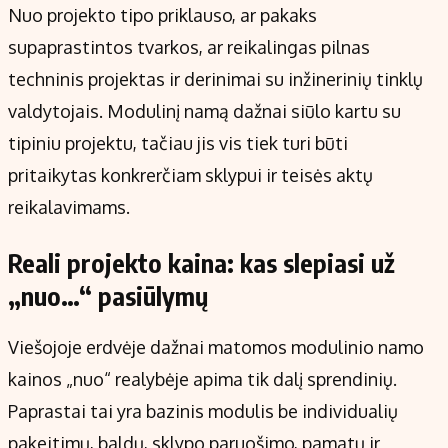
Nuo projekto tipo priklauso, ar pakaks
supaprastintos tvarkos, ar reikalingas pilnas
techninis projektas ir derinimai su inžinerinių tinklų
valdytojais. Modulinį namą dažnai siūlo kartu su
tipiniu projektu, tačiau jis vis tiek turi būti
pritaikytas konkrerčiam sklypui ir teisės aktų
reikalavimams.
Reali projekto kaina: kas slepiasi už
„nuo…“ pasiūlymų
Viešojoje erdvėje dažnai matomos modulinio namo
kainos „nuo“ realybėje apima tik dalį sprendinių.
Paprastai tai yra bazinis modulis be individualių
pakeitimų, baldų, sklypo paruošimo, pamatų ir