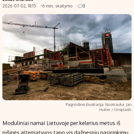
2026-07-02, 18:15
6 min. skaitymo
0
Populiarios temos
Titulinis
Investavimas
Nedarbo išmokos skaičiuoklė
Akcijų rinka
Indėliai
Saulės elektrinės
Indėlių skaičiuoklė
Kriptovaliutos
Būsto finansai
Infliacija
Įdomios naujienos
Migracija
Redakcija
Apie mus
Pagrindinė iliustracija. Nuotrauka: Jan
Redakcijos politika
Huber / Unsplash.
Privatumo politika
Moduliniai namai Lietuvoje per kelerius metus iš
Turinio žymėjimo taisyklės
nišinės alternatyvos tapo vis dažnesniu pasirinkimu