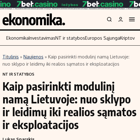
Ekonomika
Investavimas
NT ir statybos
Europos Sąjunga
Kriptoval
Titulinis
»
Naujienos
»
Kaip pasirinkti modulinį namą Lietuvoje:
Turinys
Skaitykite
nuo sklypo ir leidimų iki realios sąmatos ir eksploatacijos
Naujienos
Finansai
NT IR STATYBOS
Kaip pasirinkti modulinį
Aplinka
Įmonės
Verslas
Žemės ūkis
namą Lietuvoje: nuo sklypo
Energetika
Technologijos
ir leidimų iki realios sąmatos
Ekonomika
Laisvalaikis
ir eksploatacijos
Politika
NT ir statybos
Lukas Snarskis