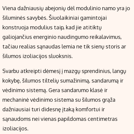
Viena dažniausių abejonių dėl modulinio namo yra jo
šiluminės savybės. Šiuolaikiniai gamintojai
konstruoja modulius taip, kad jie atitiktų
galiojančius energinio naudingumo reikalavimus,
tačiau realias sąnaudas lemia ne tik sienų storis ar
šilumos izoliacijos sluoksnis.
Svarbu atkreipti dėmesį į mazgų sprendinius, langų
kokybę, šilumos tiltelių sumažinimą, sandarumą ir
vėdinimo sistemą. Gera sandarumo klasė ir
mechaninė vėdinimo sistema su šilumos grąža
dažniausiai turi didesnę įtaką komfortui ir
sąnaudoms nei vienas papildomas centimetras
izoliacijos.