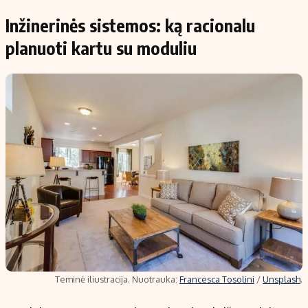
Inžinerinės sistemos: ką racionalu
planuoti kartu su moduliu
Teminė iliustracija. Nuotrauka:
Francesca Tosolini
/
Unsplash
.