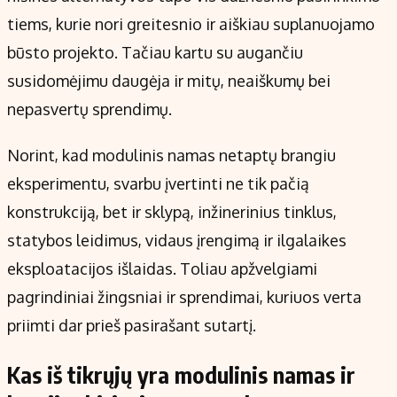
Kontaktai
tiems, kurie nori greitesnio ir aiškiau suplanuojamo
Regionų naujienos
būsto projekto. Tačiau kartu su augančiu
Indėlių palūkanos
susidomėjimu daugėja ir mitų, neaiškumų bei
nepasvertų sprendimų.
Norint, kad modulinis namas netaptų brangiu
eksperimentu, svarbu įvertinti ne tik pačią
konstrukciją, bet ir sklypą, inžinerinius tinklus,
statybos leidimus, vidaus įrengimą ir ilgalaikes
eksploatacijos išlaidas. Toliau apžvelgiami
pagrindiniai žingsniai ir sprendimai, kuriuos verta
priimti dar prieš pasirašant sutartį.
Kas iš tikrųjų yra modulinis namas ir