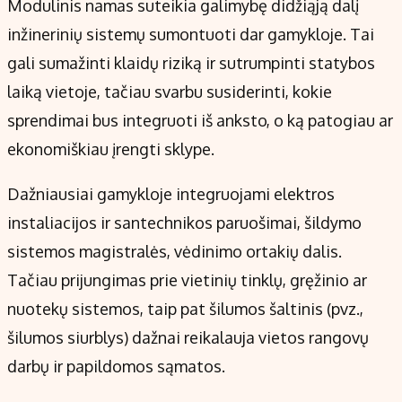
Modulinis namas suteikia galimybę didžiąją dalį
inžinerinių sistemų sumontuoti dar gamykloje. Tai
gali sumažinti klaidų riziką ir sutrumpinti statybos
laiką vietoje, tačiau svarbu susiderinti, kokie
sprendimai bus integruoti iš anksto, o ką patogiau ar
ekonomiškiau įrengti sklype.
Dažniausiai gamykloje integruojami elektros
instaliacijos ir santechnikos paruošimai, šildymo
sistemos magistralės, vėdinimo ortakių dalis.
Tačiau prijungimas prie vietinių tinklų, gręžinio ar
nuotekų sistemos, taip pat šilumos šaltinis (pvz.,
šilumos siurblys) dažnai reikalauja vietos rangovų
darbų ir papildomos sąmatos.