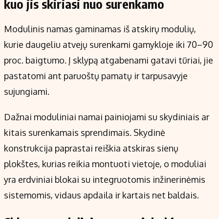
kuo jis skiriasi nuo surenkamo
Modulinis namas gaminamas iš atskirų modulių,
kurie daugeliu atvejų surenkami gamykloje iki 70–90
proc. baigtumo. Į sklypą atgabenami gatavi tūriai, jie
pastatomi ant paruoštų pamatų ir tarpusavyje
sujungiami.
Dažnai moduliniai namai painiojami su skydiniais ar
kitais surenkamais sprendimais. Skydinė
konstrukcija paprastai reiškia atskiras sienų
plokštes, kurias reikia montuoti vietoje, o moduliai
yra erdviniai blokai su integruotomis inžinerinėmis
sistemomis, vidaus apdaila ir kartais net baldais.