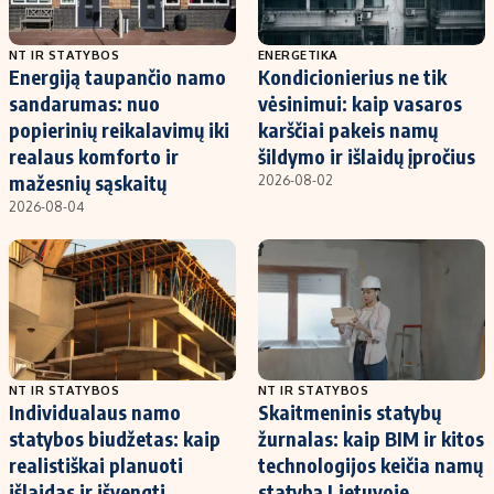
NT IR STATYBOS
ENERGETIKA
Energiją taupančio namo
Kondicionierius ne tik
sandarumas: nuo
vėsinimui: kaip vasaros
popierinių reikalavimų iki
karščiai pakeis namų
realaus komforto ir
šildymo ir išlaidų įpročius
mažesnių sąskaitų
2026-08-02
2026-08-04
NT IR STATYBOS
NT IR STATYBOS
Individualaus namo
Skaitmeninis statybų
statybos biudžetas: kaip
žurnalas: kaip BIM ir kitos
realistiškai planuoti
technologijos keičia namų
išlaidas ir išvengti
statybą Lietuvoje