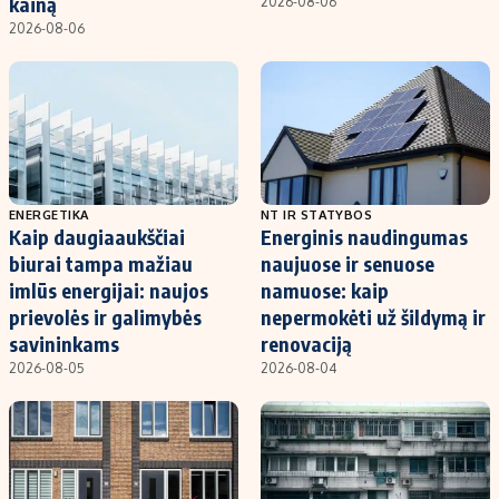
kainą
2026-08-06
2026-08-06
ENERGETIKA
NT IR STATYBOS
Kaip daugiaaukščiai
Energinis naudingumas
biurai tampa mažiau
naujuose ir senuose
imlūs energijai: naujos
namuose: kaip
prievolės ir galimybės
nepermokėti už šildymą ir
savininkams
renovaciją
2026-08-05
2026-08-04