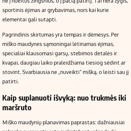
ne į nueitus žingsnius, o į pačią patirtį. Tai nėra žygis,
sportinis ėjimas ar grybavimas, nors kai kurie
elementai gali sutapti.
Pagrindinis skirtumas yra tempas ir dėmesys. Per
miško maudynes sąmoningai lėtinamas ėjimas,
specialiai klausomasi garsų, stebimos detalės ir
kvapai, daugiau laiko praleidžiama tiesiog sėdint ar
stovint. Svarbiausia ne „nuveikti“ mišką, o leisti sau jį
patirti.
Kaip suplanuoti išvyką: nuo trukmės iki
maršruto
Miško maudynių planavimas paprastas: dažniausiai