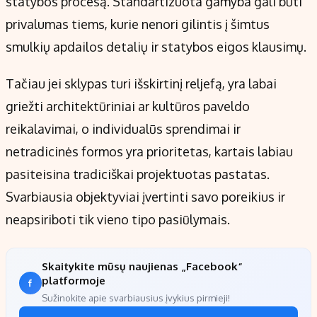
statybos procesą. Standartizuota gamyba gali būti
privalumas tiems, kurie nenori gilintis į šimtus
smulkių apdailos detalių ir statybos eigos klausimų.
Tačiau jei sklypas turi išskirtinį reljefą, yra labai
griežti architektūriniai ar kultūros paveldo
reikalavimai, o individualūs sprendimai ir
netradicinės formos yra prioritetas, kartais labiau
pasiteisina tradiciškai projektuotas pastatas.
Svarbiausia objektyviai įvertinti savo poreikius ir
neapsiriboti tik vieno tipo pasiūlymais.
Skaitykite mūsų naujienas „Facebook“
platformoje
Sužinokite apie svarbiausius įvykius pirmieji!