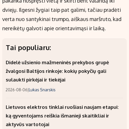
pakanka nuspręsti vietą ir skirti bent valandą iki
dviejų. Ilgesni žygiai taip pat galimi, tačiau pradėti
verta nuo santykinai trumpo, aiškaus maršruto, kad
nereikėtų galvoti apie orientavimąsi ir laiką.
Tai populiaru:
Didelė užsienio mažmeninės prekybos grupė
žvalgosi Baltijos rinkoje: kokių pokyčių gali
sulaukti pirkėjai ir tiekėjai
2026-08-06
|
Lukas Snarskis
Lietuvos elektros tinklai ruošiasi naujam etapui:
ką gyventojams reiškia išmanieji skaitikliai ir
aktyvūs vartotojai