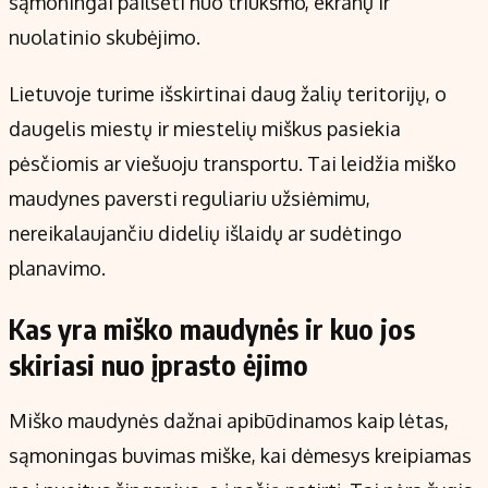
sąmoningai pailsėti nuo triukšmo, ekranų ir
nuolatinio skubėjimo.
Lietuvoje turime išskirtinai daug žalių teritorijų, o
daugelis miestų ir miestelių miškus pasiekia
pėsčiomis ar viešuoju transportu. Tai leidžia miško
maudynes paversti reguliariu užsiėmimu,
nereikalaujančiu didelių išlaidų ar sudėtingo
planavimo.
Kas yra miško maudynės ir kuo jos
skiriasi nuo įprasto ėjimo
Miško maudynės dažnai apibūdinamos kaip lėtas,
sąmoningas buvimas miške, kai dėmesys kreipiamas