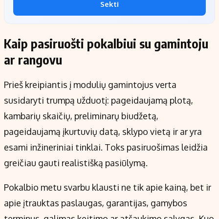
Sekti
Kaip pasiruošti pokalbiui su gamintoju
ar rangovu
Prieš kreipiantis į modulių gamintojus verta
susidaryti trumpą užduotį: pageidaujamą plotą,
kambarių skaičių, preliminarų biudžetą,
pageidaujamą įkurtuvių datą, sklypo vietą ir ar yra
esami inžineriniai tinklai. Toks pasiruošimas leidžia
greičiau gauti realistišką pasiūlymą.
Pokalbio metu svarbu klausti ne tik apie kainą, bet ir
apie įtrauktas paslaugas, garantijas, gamybos
terminus, galimas keitimo ar atšaukimo sąlygas. Kuo