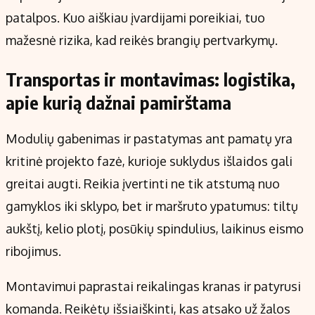
patalpos. Kuo aiškiau įvardijami poreikiai, tuo
mažesnė rizika, kad reikės brangių pertvarkymų.
Transportas ir montavimas: logistika,
apie kurią dažnai pamirštama
Modulių gabenimas ir pastatymas ant pamatų yra
kritinė projekto fazė, kurioje suklydus išlaidos gali
greitai augti. Reikia įvertinti ne tik atstumą nuo
gamyklos iki sklypo, bet ir maršruto ypatumus: tiltų
aukštį, kelio plotį, posūkių spindulius, laikinus eismo
ribojimus.
Montavimui paprastai reikalingas kranas ir patyrusi
komanda. Reikėtų išsiaiškinti, kas atsako už žalos