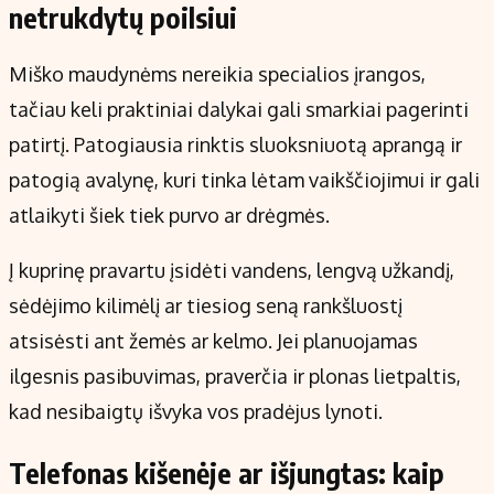
netrukdytų poilsiui
Miško maudynėms nereikia specialios įrangos,
tačiau keli praktiniai dalykai gali smarkiai pagerinti
patirtį. Patogiausia rinktis sluoksniuotą aprangą ir
patogią avalynę, kuri tinka lėtam vaikščiojimui ir gali
atlaikyti šiek tiek purvo ar drėgmės.
Į kuprinę pravartu įsidėti vandens, lengvą užkandį,
sėdėjimo kilimėlį ar tiesiog seną rankšluostį
atsisėsti ant žemės ar kelmo. Jei planuojamas
ilgesnis pasibuvimas, praverčia ir plonas lietpaltis,
kad nesibaigtų išvyka vos pradėjus lynoti.
Telefonas kišenėje ar išjungtas: kaip