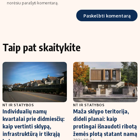
norėsiu parašyti komentarą.
Taip pat skaitykite
NT IR STATYBOS
NT IR STATYBOS
Individualių namų
Maža sklypo teritorija,
kvartalai prie didmiesčių:
dideli planai: kaip
kaip vertinti sklypą,
protingai išnaudoti ribotą
infrastruktūrą ir tikrąją
žemės plotą statant namą