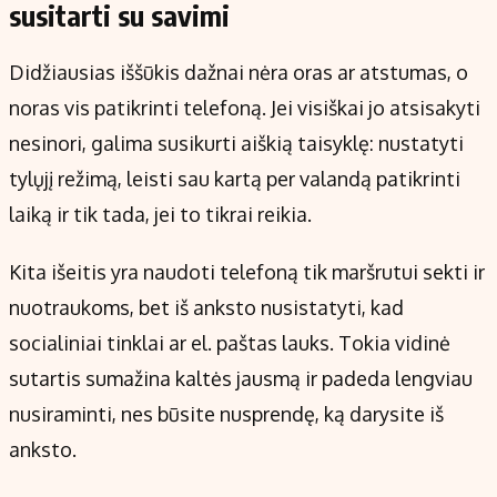
susitarti su savimi
Didžiausias iššūkis dažnai nėra oras ar atstumas, o
noras vis patikrinti telefoną. Jei visiškai jo atsisakyti
nesinori, galima susikurti aiškią taisyklę: nustatyti
tylųjį režimą, leisti sau kartą per valandą patikrinti
laiką ir tik tada, jei to tikrai reikia.
Kita išeitis yra naudoti telefoną tik maršrutui sekti ir
nuotraukoms, bet iš anksto nusistatyti, kad
socialiniai tinklai ar el. paštas lauks. Tokia vidinė
sutartis sumažina kaltės jausmą ir padeda lengviau
nusiraminti, nes būsite nusprendę, ką darysite iš
anksto.